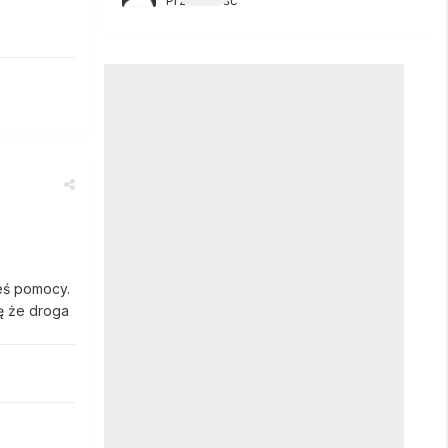
łeś pomocy.
ię że droga