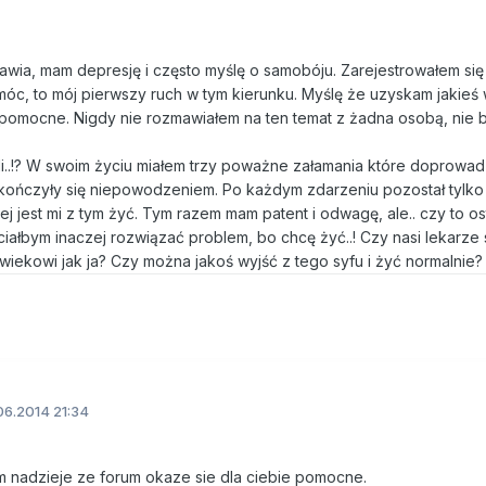
wia, mam depresję i często myślę o samobóju. Zarejestrowałem się
óc, to mój pierwszy ruch w tym kierunku. Myślę że uzyskam jakieś
 pomocne. Nigdy nie rozmawiałem na ten temat z żadna osobą, nie 
li..!? W swoim życiu miałem trzy poważne załamania które doprowad
 kończyły się niepowodzeniem. Po każdym zdarzeniu pozostał tylko
ej jest mi z tym żyć. Tym razem mam patent i odwagę, ale.. czy to os
iałbym inaczej rozwiązać problem, bo chcę żyć..! Czy nasi lekarze s
wiekowi jak ja? Czy można jakoś wyjść z tego syfu i żyć normalnie?
06.2014 21:34
 nadzieje ze forum okaze sie dla ciebie pomocne.