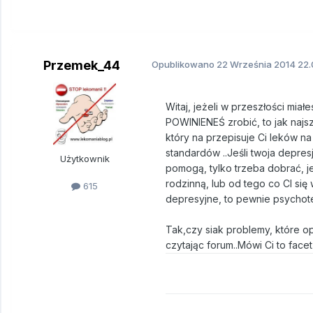
Przemek_44
Opublikowano
22 Września 2014
22.
Witaj, jeżeli w przeszłości mia
POWINIENEŚ zrobić, to jak najsz
który na przepisuje Ci leków n
standardów ..Jeśli twoja depre
Użytkownik
pomogą, tylko trzeba dobrać, je
rodzinną, lub od tego co CI się
615
depresyjne, to pewnie psychoter
Tak,czy siak problemy, które o
czytając forum..Mówi Ci to face