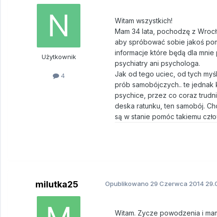
Witam wszystkich!
Mam 34 lata, pochodzę z Wrocła
aby spróbować sobie jakoś pom
informacje które będą dla mnie
Użytkownik
psychiatry ani psychologa.
Jak od tego uciec, od tych myś
4
prób samobójczych.. te jednak
psychice, przez co coraz trudni
deska ratunku, ten samobój. Chc
są w stanie pomóc takiemu czło
milutka25
Opublikowano
29 Czerwca 2014
29.
Witam. Zycze powodzenia i mam