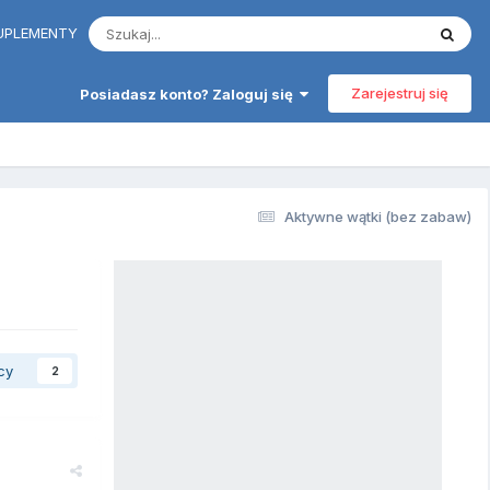
 SUPLEMENTY
Zarejestruj się
Posiadasz konto? Zaloguj się
Aktywne wątki (bez zabaw)
cy
2