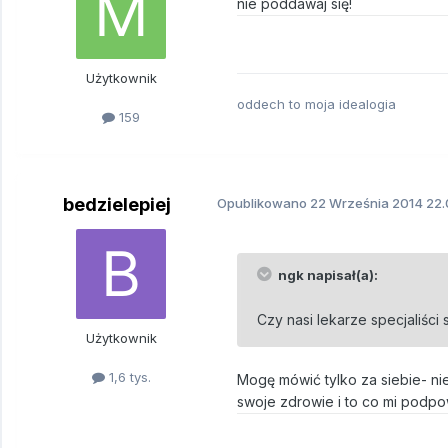
nie poddawaj się!
Użytkownik
oddech to moja idealogia
159
bedzielepiej
Opublikowano
22 Września 2014
22.
ngk napisał(a):
Czy nasi lekarze specjaliści
Użytkownik
1,6 tys.
Mogę mówić tylko za siebie- n
swoje zdrowie i to co mi podpow