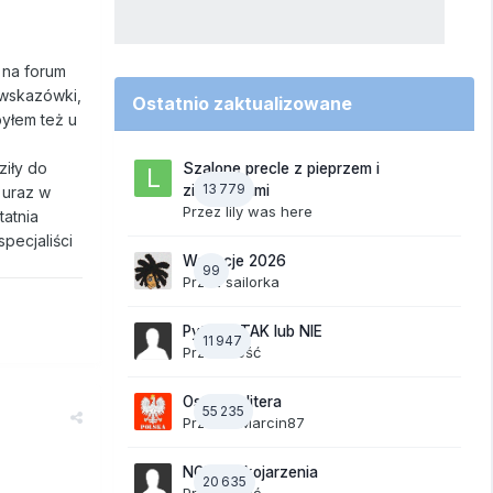
 na forum
 wskazówki,
Ostatnio zaktualizowane
byłem też u
ziły do
Szalone precle z pieprzem i
13 779
ziemniakami
 uraz w
Przez
lily was here
tatnia
pecjaliści
Wakacje 2026
99
Przez
sailorka
Pytania TAK lub NIE
11 947
Przez Gość
Ostatnia litera
55 235
Przez
19Marcin87
NOWE Skojarzenia
20 635
Przez Gość