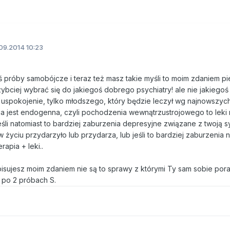
09.2014 10:23
łeś próby samobójcze i teraz też masz takie myśli to moim zdaniem p
ybciej wybrać się do jakiegoś dobrego psychiatry! ale nie jakiegoś s
a uspokojenie, tylko młodszego, który będzie leczył wg najnowszyc
sja jest endogenna, czyli pochodzenia wewnątrzustrojowego to lek
śli natomiast to bardziej zaburzenia depresyjne związane z twoją s
 w życiu przydarzyło lub przydarza, lub jeśli to bardziej zaburzenia
apia + leki..
pisujesz moim zdaniem nie są to sprawy z którymi Ty sam sobie pora
t po 2 próbach S.