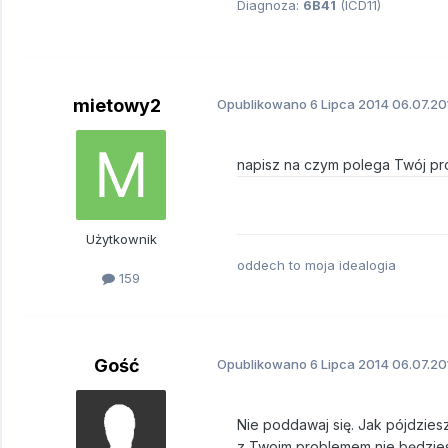
Diagnoza:
6B41
(ICD11)
mietowy2
Opublikowano
6 Lipca 2014
06.07.20
napisz na czym polega Twój pro
Użytkownik
oddech to moja idealogia
159
Gość
Opublikowano
6 Lipca 2014
06.07.20
Nie poddawaj się. Jak pójdziesz
z Twoim problemem nie będziesz