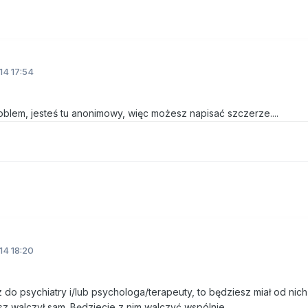
14 17:54
blem, jesteś tu anonimowy, więc możesz napisać szczerze....
14 18:20
 do psychiatry i/lub psychologa/terapeuty, to będziesz miał od nich
 walczył sam. Będziecie z nim walczyć wspólnie.