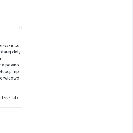
ierwsze co
tarej daty,
h
i na pewno
ytuacją np
 nerwicowo
dzisz lub