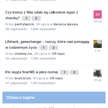
Czy komuś z Was udało się całkowicie wyjść z
choroby?
1
2
Przez
panPytajnick
,
26 Lipca
w
Nerwica lękowa
38
odpowiedzi
1 489
wyświetleń
Lifehack, gamechanger - rzeczy, które nam pomagają
w codziennym życiu
1
2
Przez
shadow_no
,
29 Lipca
w
Off-topic
38
odpowiedzi
1 299
wyświetleń
Kto wygra finał MŚ w piłce nożnej
1
2
Przez
brum.brum
,
19 Lipca
w
Off-topic
47
odpowiedzi
1 291
wyświetleń
Chmura tagów