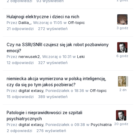
2
odpowiedzi
93
wyświetleń
Hulajnogi elektryczne i dzieci na nich
Przez
Dalila_
,
Wczoraj o 11:05
w
Off-topic
21
odpowiedzi
272
wyświetleń
Czy na SSRI/SNRI czujesz się jak robot pozbawiony
emocji?
Przez
nerwusek2
,
Wczoraj o 10:31
w
Leki
12
odpowiedzi
327
wyświetleń
niemiecka akcja wymierzona w polską inteligencję,
czy da się po tym jakoś pozbierać?
Przez
digital extasy
,
Poniedziałek o 18:36
w
Off-topic
15
odpowiedzi
389
wyświetleń
Patologie i nieprawidłowości ze szpitali
psychiatrycznych
Przez
digital extasy
,
Poniedziałek o 09:38
w
Psychiatria
2
odpowiedzi
276
wyświetleń