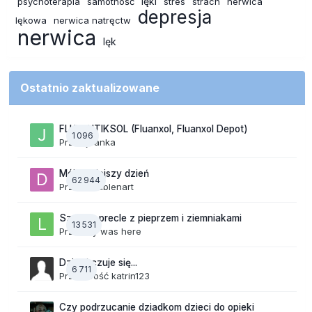
lęki
psychoterapia
samotność
stres
strach
nerwica
depresja
lękowa
nerwica natręctw
nerwica
lęk
Ostatnio zaktualizowane
FLUPENTIKSOL (Fluanxol, Fluanxol Depot)
1 096
Przez
joanka
Mój dzisiejszy dzień
62 944
Przez
daablenart
Szalone precle z pieprzem i ziemniakami
13 531
Przez
lily was here
Dzisiaj czuje się...
6 711
Przez Gość katrin123
Czy podrzucanie dziadkom dzieci do opieki