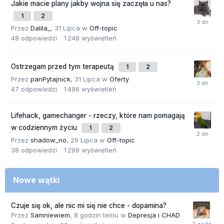
Jakie macie plany jakby wojna się zaczęła u nas?
1
2
Przez
Dalila_
,
31 Lipca
w
Off-topic
48
odpowiedzi
1 248
wyświetleń
Ostrzegam przed tym terapeutą
1
2
Przez
panPytajnick
,
31 Lipca
w
Oferty
47
odpowiedzi
1 496
wyświetleń
Lifehack, gamechanger - rzeczy, które nam pomagają
w codziennym życiu
1
2
Przez
shadow_no
,
29 Lipca
w
Off-topic
38
odpowiedzi
1 299
wyświetleń
Nowe wątki
Czuje się ok, ale nic mi się nie chce - dopamina?
Przez
Samniewiem
,
8 godzin temu
w
Depresja i CHAD