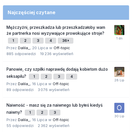
Najczęściej czytane
Mężczyźni, przeszkadza lub przeszkadzałoby wam
że partnerka nosi wyzywające prowokujące stroje?
1
2
3
4
36
Przez
Dalila_
,
20 Lipca
w
Off-topic
885
odpowiedzi
19 236
wyświetleń
Panowie, czy szpilki naprawdę dodają kobietom dużo
seksapilu?
1
2
3
4
Przez
Dalila_
,
16 Lipca
w
Off-topic
89
odpowiedzi
3 076
wyświetleń
Naiwność - masz się za naiwnego lub byłeś kiedyś
naiwny?
1
2
3
Przez
Dalila_
,
16 Lipca
w
Off-topic
55
odpowiedzi
2 362
wyświetleń