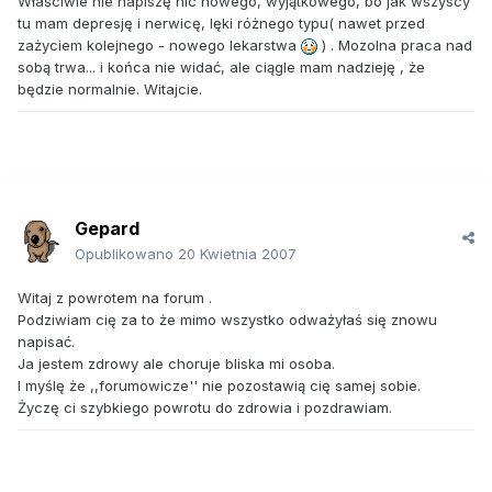
Właściwie nie napiszę nic nowego, wyjątkowego, bo jak wszyscy
tu mam depresję i nerwicę, lęki różnego typu( nawet przed
zażyciem kolejnego - nowego lekarstwa
) . Mozolna praca nad
sobą trwa... i końca nie widać, ale ciągle mam nadzieję , że
będzie normalnie. Witajcie.
Gepard
Opublikowano
20 Kwietnia 2007
Witaj z powrotem na forum .
Podziwiam cię za to że mimo wszystko odważyłaś się znowu
napisać.
Ja jestem zdrowy ale choruje bliska mi osoba.
I myślę że ,,forumowicze'' nie pozostawią cię samej sobie.
Życzę ci szybkiego powrotu do zdrowia i pozdrawiam.