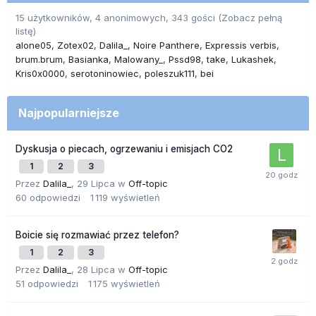
15 użytkowników, 4 anonimowych, 343 gości
(Zobacz pełną
listę)
alone05
Zotex02
Dalila_
Noire Panthere
Expressis verbis
brum.brum
Basianka
Malowany_
Pssd98
take
Lukashek
Kris0x0000
serotoninowiec
poleszuk111
bei
Najpopularniejsze
Dyskusja o piecach, ogrzewaniu i emisjach CO2
1
2
3
Przez
Dalila_
,
29 Lipca
w
Off-topic
60
odpowiedzi
1 119
wyświetleń
Boicie się rozmawiać przez telefon?
1
2
3
Przez
Dalila_
,
28 Lipca
w
Off-topic
51
odpowiedzi
1 175
wyświetleń