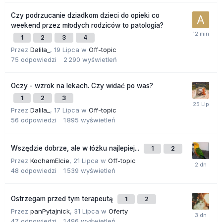
Czy podrzucanie dziadkom dzieci do opieki co
weekend przez młodych rodziców to patologia?
1
2
3
4
Przez
Dalila_
,
19 Lipca
w
Off-topic
75
odpowiedzi
2 290
wyświetleń
Oczy - wzrok na lekach. Czy widać po was?
1
2
3
Przez
Dalila_
,
17 Lipca
w
Off-topic
56
odpowiedzi
1 895
wyświetleń
Wszędzie dobrze, ale w łóżku najlepiej...
1
2
Przez
KochamElcie
,
21 Lipca
w
Off-topic
48
odpowiedzi
1 539
wyświetleń
Ostrzegam przed tym terapeutą
1
2
Przez
panPytajnick
,
31 Lipca
w
Oferty
47
odpowiedzi
1 496
wyświetleń