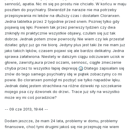
senność, apatia. Nic mi się po prostu nie chciało. W końcu w maju
poszłam do psychiatry. Stwierdził że narazie nie ma potrzeby
przepisywania mi leków na dłuższy czas i dostałam Cloranxen.
Jedna tabletka przez 2 tygodnie przed snem. Pozniej tylko gdy
pojawią się lęki. Powiem tak przez pierwszy tydzien czy dwa
zniknęły mi praktycznie wszystkie objawy, czułam się juz tak
dobrze. Jednak potem znow powrocily. Nie wiem czy lek przestał
działac gdyz juz go nie biorę. Jedyny plus jest taki że nie mam juz
jako takich lęków, czasem pojawi się ale bardzo delikatny. Jedna
sprawa załatwiona. Niestety w dalszym ciągu odczuwam ucisk w
głowie, zawroty,aura przed oczami, sennosc, ciągłe zmeczenie
chyba przez to wszystko łapię depresję
Dlatego zapisałam się
znów do tego samego psychiatry idę w piątek zobaczymy co mi
powie. Bo cloranxen pomógł mi pozbyć sie tylko napadów lęku.
Jednak dalej jestem strachliwa na różne dziweki np szczekanie
mojego psa czy dzwonek do drzwi.. Trace juz siły na wszystko
moze wy mi coś poradzicie?
-- 09 cze 2013, 19:44 --
Dodam jeszcze, że mam 24 lata, problemy w domu, problemy
finansowe, choć tymi drugimi jakoś się nie przejmuję nie wiem