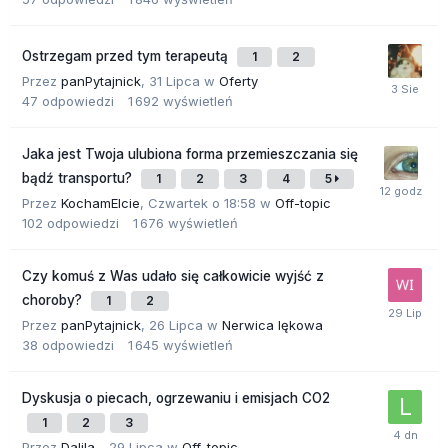
Ostrzegam przed tym terapeutą
1
2
Przez
panPytajnick
,
31 Lipca
w
Oferty
47
odpowiedzi
1 692
wyświetleń
Jaka jest Twoja ulubiona forma przemieszczania się
bądź transportu?
1
2
3
4
5
Przez
KochamElcie
,
Czwartek o 18:58
w
Off-topic
102
odpowiedzi
1 676
wyświetleń
Czy komuś z Was udało się całkowicie wyjść z
choroby?
1
2
Przez
panPytajnick
,
26 Lipca
w
Nerwica lękowa
38
odpowiedzi
1 645
wyświetleń
Dyskusja o piecach, ogrzewaniu i emisjach CO2
1
2
3
Przez
Dalila_
,
29 Lipca
w
Off-topic