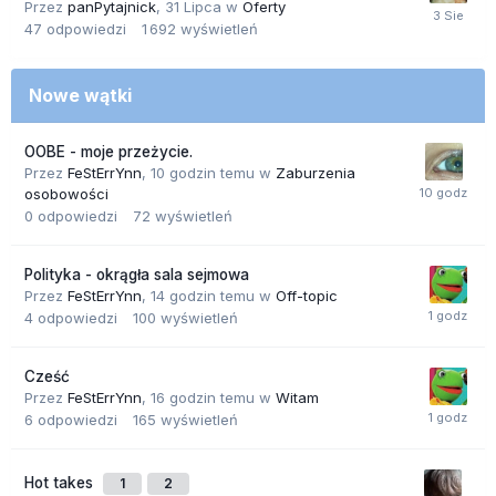
Przez
panPytajnick
,
31 Lipca
w
Oferty
47
odpowiedzi
1 692
wyświetleń
Nowe wątki
OOBE - moje przeżycie.
Przez
FeStErrYnn
,
10 godzin temu
w
Zaburzenia
osobowości
0
odpowiedzi
72
wyświetleń
Polityka - okrągła sala sejmowa
Przez
FeStErrYnn
,
14 godzin temu
w
Off-topic
4
odpowiedzi
100
wyświetleń
Cześć
Przez
FeStErrYnn
,
16 godzin temu
w
Witam
6
odpowiedzi
165
wyświetleń
Hot takes
1
2