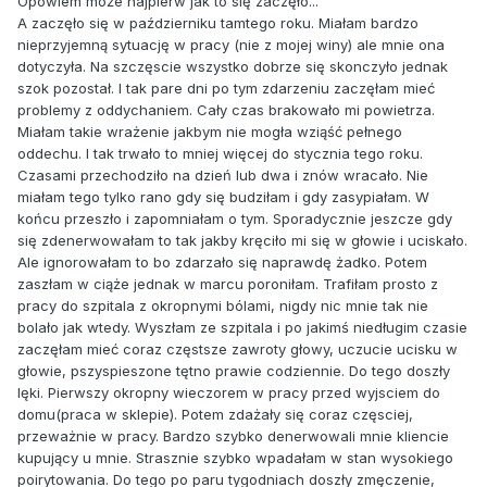
Opowiem może najpierw jak to się zaczęło...
A zaczęło się w październiku tamtego roku. Miałam bardzo
nieprzyjemną sytuację w pracy (nie z mojej winy) ale mnie ona
dotyczyła. Na szczęscie wszystko dobrze się skonczyło jednak
szok pozostał. I tak pare dni po tym zdarzeniu zaczęłam mieć
problemy z oddychaniem. Cały czas brakowało mi powietrza.
Miałam takie wrażenie jakbym nie mogła wziąść pełnego
oddechu. I tak trwało to mniej więcej do stycznia tego roku.
Czasami przechodziło na dzień lub dwa i znów wracało. Nie
miałam tego tylko rano gdy się budziłam i gdy zasypiałam. W
końcu przeszło i zapomniałam o tym. Sporadycznie jeszcze gdy
się zdenerwowałam to tak jakby kręciło mi się w głowie i uciskało.
Ale ignorowałam to bo zdarzało się naprawdę żadko. Potem
zaszłam w ciąże jednak w marcu poroniłam. Trafiłam prosto z
pracy do szpitala z okropnymi bólami, nigdy nic mnie tak nie
bolało jak wtedy. Wyszłam ze szpitala i po jakimś niedługim czasie
zaczęłam mieć coraz częstsze zawroty głowy, uczucie ucisku w
głowie, pszyspieszone tętno prawie codziennie. Do tego doszły
lęki. Pierwszy okropny wieczorem w pracy przed wyjsciem do
domu(praca w sklepie). Potem zdażały się coraz częsciej,
przeważnie w pracy. Bardzo szybko denerwowali mnie kliencie
kupujący u mnie. Strasznie szybko wpadałam w stan wysokiego
poirytowania. Do tego po paru tygodniach doszły zmęczenie,