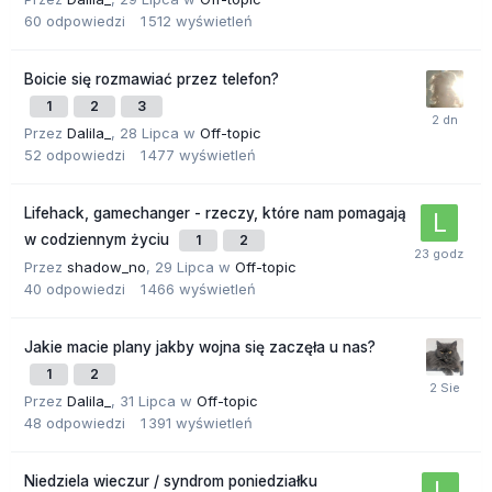
60
odpowiedzi
1 512
wyświetleń
Boicie się rozmawiać przez telefon?
1
2
3
Przez
Dalila_
,
28 Lipca
w
Off-topic
52
odpowiedzi
1 477
wyświetleń
Lifehack, gamechanger - rzeczy, które nam pomagają
w codziennym życiu
1
2
Przez
shadow_no
,
29 Lipca
w
Off-topic
40
odpowiedzi
1 466
wyświetleń
Jakie macie plany jakby wojna się zaczęła u nas?
1
2
Przez
Dalila_
,
31 Lipca
w
Off-topic
48
odpowiedzi
1 391
wyświetleń
Niedziela wieczur / syndrom poniedziałku