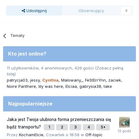
Udostępnij
Obserwujący
0
Tematy
Kto jest online?
11 użytkowników, 4 anonimowych, 426 gości
(Zobacz pełną
listę)
patrycja03
jessy
Cynthia
Malowany_
FeStErrYnn
zaciek
Noire Panthere
lily was here
Elciaa
gabrysia38
take
Najpopularniejsze
Jaka jest Twoja ulubiona forma przemieszczania się
bądź transportu?
1
2
3
4
5
Przez
KochamElcie
,
Czwartek o 18:58
w
Off-topic