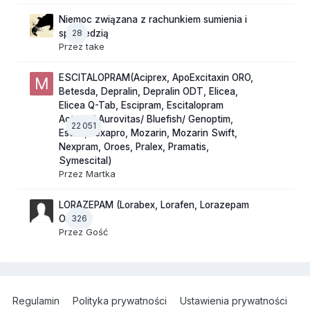
Niemoc związana z rachunkiem sumienia i
28
spowiedzią
Przez
take
ESCITALOPRAM(Aciprex, ApoExcitaxin ORO,
Betesda, Depralin, Depralin ODT, Elicea,
Elicea Q-Tab, Escipram, Escitalopram
Actavis/ Aurovitas/ Bluefish/ Genoptim,
22 051
Escitil, Lexapro, Mozarin, Mozarin Swift,
Nexpram, Oroes, Pralex, Pramatis,
Symescital)
Przez
Martka
LORAZEPAM (Lorabex, Lorafen, Lorazepam
326
Orion)
Przez Gość
Regulamin
Polityka prywatności
Ustawienia prywatności