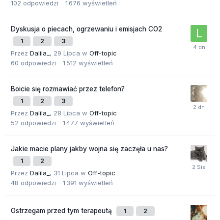
102
odpowiedzi
1 676
wyświetleń
Dyskusja o piecach, ogrzewaniu i emisjach CO2
1
2
3
Przez
Dalila_
,
29 Lipca
w
Off-topic
60
odpowiedzi
1 512
wyświetleń
Boicie się rozmawiać przez telefon?
1
2
3
Przez
Dalila_
,
28 Lipca
w
Off-topic
52
odpowiedzi
1 477
wyświetleń
Jakie macie plany jakby wojna się zaczęła u nas?
1
2
Przez
Dalila_
,
31 Lipca
w
Off-topic
48
odpowiedzi
1 391
wyświetleń
Ostrzegam przed tym terapeutą
1
2