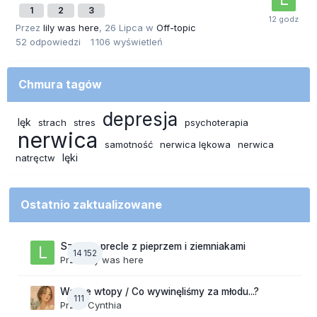
1
2
3
Przez
lily was here
,
26 Lipca
w
Off-topic
52
odpowiedzi
1 106
wyświetleń
Chmura tagów
depresja
lęk
strach
stres
psychoterapia
nerwica
samotność
nerwica lękowa
nerwica
lęki
natręctw
Ostatnio zaktualizowane
Szalone precle z pieprzem i ziemniakami
14 152
Przez
lily was here
Wasze wtopy / Co wywinęliśmy za młodu...?
111
Przez
Cynthia