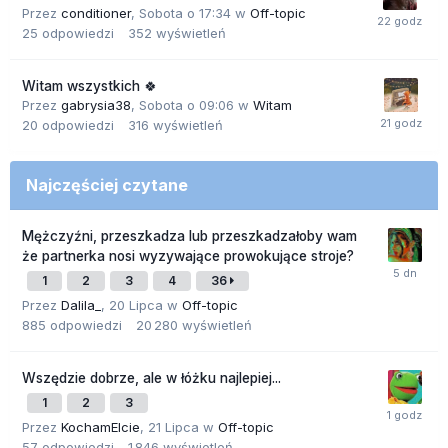
Przez
conditioner
,
Sobota o 17:34
w
Off-topic
25
odpowiedzi
352
wyświetleń
Witam wszystkich 🍀
Przez
gabrysia38
,
Sobota o 09:06
w
Witam
20
odpowiedzi
316
wyświetleń
Najczęściej czytane
Mężczyźni, przeszkadza lub przeszkadzałoby wam
że partnerka nosi wyzywające prowokujące stroje?
1
2
3
4
36
Przez
Dalila_
,
20 Lipca
w
Off-topic
885
odpowiedzi
20 280
wyświetleń
Wszędzie dobrze, ale w łóżku najlepiej...
1
2
3
Przez
KochamElcie
,
21 Lipca
w
Off-topic
57
odpowiedzi
1 846
wyświetleń