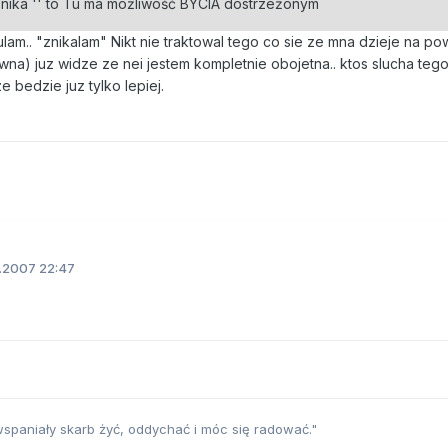
,znika '' to Tu ma możliwość BYCIA dostrzeżonym
ulam.. "znikalam" Nikt nie traktowal tego co sie ze mna dzieje na pow
na) juz widze ze nei jestem kompletnie obojetna.. ktos slucha te
 bedzie juz tylko lepiej.
.2007 22:47
 wspaniały skarb żyć, oddychać i móc się radować."