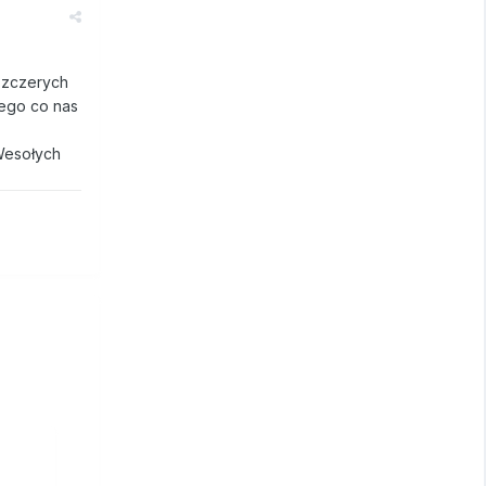
szczerych
tego co nas
Wesołych