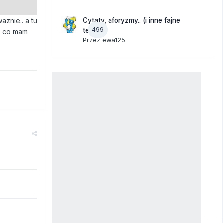
Cytaty, aforyzmy.. (i inne fajne
aznie.. a tu
499
teksty)
go co mam
Przez
ewa125