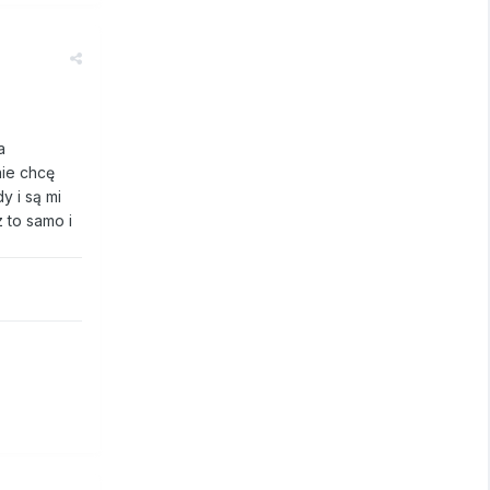
a
nie chcę
y i są mi
 to samo i