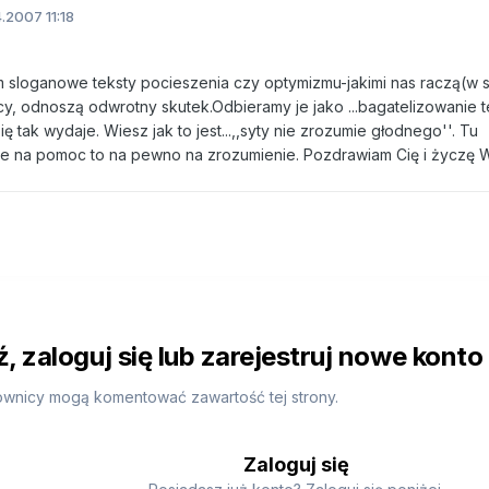
.2007 11:18
m sloganowe teksty pocieszenia czy optymizmu-jakimi nas raczą(w 
scy, odnoszą odwrotny skutek.Odbieramy je jako ...bagatelizowanie 
ię tak wydaje. Wiesz jak to jest...,,syty nie zrozumie głodnego''. Tu
nie na pomoc to na pewno na zrozumienie. Pozdrawiam Cię i życzę 
 zaloguj się lub zarejestruj nowe konto
ownicy mogą komentować zawartość tej strony.
Zaloguj się