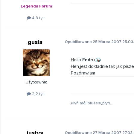
Legenda Forum
4,8 tys.
gusia
Opublikowano
25 Marca 2007
25.03.
Hello
Endru
Heh,jest dokładnie tak jak pisze
Pozdrawiam
Użytkownik
2,2 tys.
Płyń mój bluesie,płyń...
justys
Opublikowano
27 Marca 2007
27.03.