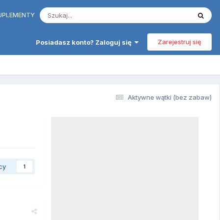
 SUPLEMENTY
Zarejestruj się
Posiadasz konto? Zaloguj się
Aktywne wątki (bez zabaw)
cy
1