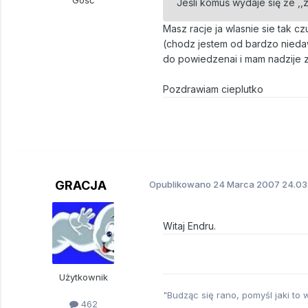
Gość
Jeśli komuś wydaje się że ,
Masz racje ja wlasnie sie tak cz
(chodz jestem od bardzo niedaw
do powiedzenai i mam nadzije ze
Pozdrawiam cieplutko
GRACJA
Opublikowano
24 Marca 2007
24.03
Witaj Endru.
Użytkownik
"Budząc się rano, pomyśl jaki to
462