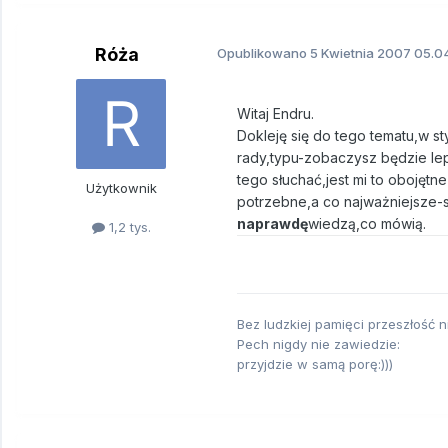
Róża
Opublikowano
5 Kwietnia 2007
05.04
Witaj Endru.
Dokleję się do tego tematu,w s
rady,typu-zobaczysz będzie lep
tego słuchać,jest mi to obojętne 
Użytkownik
potrzebne,a co najważniejsze-s
naprawdę
wiedzą,co mówią.
1,2 tys.
Bez ludzkiej pamięci przeszłość ni
Pech nigdy nie zawiedzie:
przyjdzie w samą porę:)))