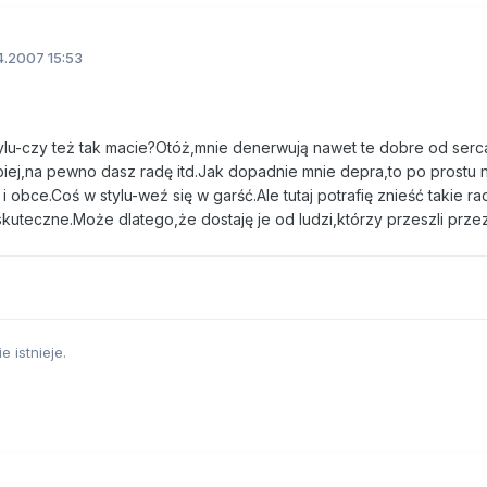
.2007 15:53
tylu-czy też tak macie?Otóż,mnie denerwują nawet te dobre od serc
iej,na pewno dasz radę itd.Jak dopadnie mnie depra,to po prostu 
i obce.Coś w stylu-weź się w garść.Ale tutaj potrafię znieść takie rad
kuteczne.Może dlatego,że dostaję je od ludzi,którzy przeszli przez
e istnieje.