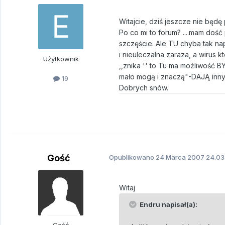
Witajcie, dziś jeszcze nie będę 
Po co mi to forum? ....mam dość
szczęście. Ale TU chyba tak na
i nieuleczalna zaraza, a wirus 
Użytkownik
,,znika '' to Tu ma możliwość 
mało mogą i znaczą"-DAJĄ innym ś
19
Dobrych snów.
Gość
Opublikowano
24 Marca 2007
24.03
Witaj
Endru napisał(a):