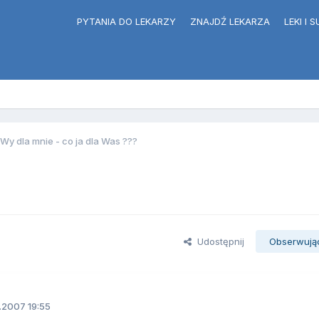
PYTANIA DO LEKARZY
ZNAJDŹ LEKARZA
LEKI I
Wy dla mnie - co ja dla Was ???
Udostępnij
Obserwują
.2007 19:55