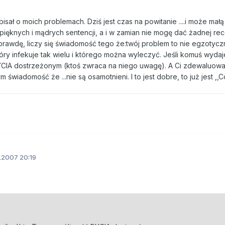
pisał o moich problemach. Dziś jest czas na powitanie ....i może małą 
 pięknych i mądrych sentencji, a i w zamian nie mogę dać żadnej re
prawdę, liczy się świadomość tego że:twój problem to nie egzotycz
który infekuje tak wielu i którego można wyleczyć. Jeśli komuś wydaj
BYCIA dostrzeżonym (ktoś zwraca na niego uwagę). A Ci zdewaluowan
wiadomość że ...nie są osamotnieni. I to jest dobre, to już jest ,,Co
.2007 20:19