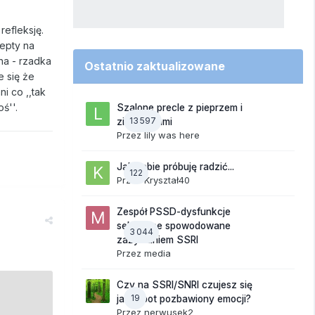
refleksję.
cepty na
na - rzadka
Ostatnio zaktualizowane
e się że
i co ,,tak
ś''.
Szalone precle z pieprzem i
13 597
ziemniakami
Przez
lily was here
Jak sobie próbuję radzić...
122
Przez
Kryształ40
Zespół PSSD-dysfunkcje
seksualne spowodowane
3 044
zażywaniem SSRI
Przez
media
Czy na SSRI/SNRI czujesz się
19
jak robot pozbawiony emocji?
Przez
nerwusek2