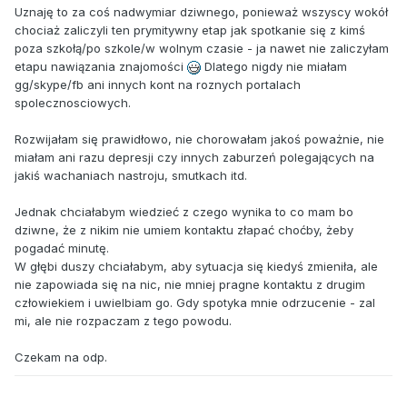
Uznaję to za coś nadwymiar dziwnego, ponieważ wszyscy wokół
chociaż zaliczyli ten prymitywny etap jak spotkanie się z kimś
poza szkołą/po szkole/w wolnym czasie - ja nawet nie zaliczyłam
etapu nawiązania znajomości
Dlatego nigdy nie miałam
gg/skype/fb ani innych kont na roznych portalach
spolecznosciowych.
Rozwijałam się prawidłowo, nie chorowałam jakoś poważnie, nie
miałam ani razu depresji czy innych zaburzeń polegających na
jakiś wachaniach nastroju, smutkach itd.
Jednak chciałabym wiedzieć z czego wynika to co mam bo
dziwne, że z nikim nie umiem kontaktu złapać choćby, żeby
pogadać minutę.
W głębi duszy chciałabym, aby sytuacja się kiedyś zmieniła, ale
nie zapowiada się na nic, nie mniej pragne kontaktu z drugim
człowiekiem i uwielbiam go. Gdy spotyka mnie odrzucenie - zal
mi, ale nie rozpaczam z tego powodu.
Czekam na odp.