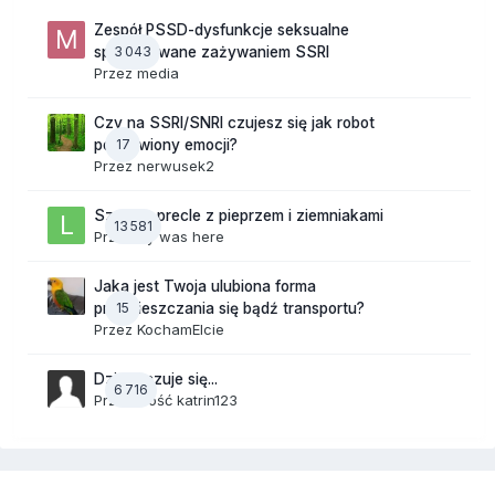
Zespół PSSD-dysfunkcje seksualne
3 043
spowodowane zażywaniem SSRI
Przez
media
Czy na SSRI/SNRI czujesz się jak robot
17
pozbawiony emocji?
Przez
nerwusek2
Szalone precle z pieprzem i ziemniakami
13 581
Przez
lily was here
Jaka jest Twoja ulubiona forma
15
przemieszczania się bądź transportu?
Przez
KochamElcie
Dzisiaj czuje się...
6 716
Przez Gość katrin123