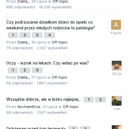
Przez
Dalila_
,
20 Lipca
w
Off-topic
885
odpowiedzi
19 338
wyświetleń
Czy podrzucanie dziadkom dzieci do opieki co
weekend przez młodych rodziców to patologia?
1
2
3
4
Przez
Dalila_
,
19 Lipca
w
Off-topic
75
odpowiedzi
2 347
wyświetleń
Oczy - wzrok na lekach. Czy widać po was?
1
2
3
Przez
Dalila_
,
17 Lipca
w
Off-topic
56
odpowiedzi
1 897
wyświetleń
Wszędzie dobrze, ale w łóżku najlepiej...
1
2
Przez
KochamElcie
,
21 Lipca
w
Off-topic
48
odpowiedzi
1 547
wyświetleń
Ostrzegam przed tym terapeutą
1
2