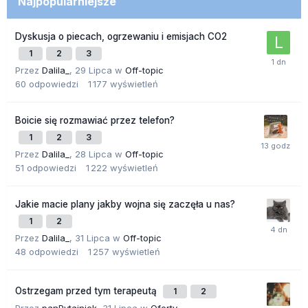
Najpopularniejsze
Dyskusja o piecach, ogrzewaniu i emisjach CO2
1
2
3
Przez
Dalila_
,
29 Lipca
w
Off-topic
60
odpowiedzi
1 177
wyświetleń
Boicie się rozmawiać przez telefon?
1
2
3
Przez
Dalila_
,
28 Lipca
w
Off-topic
51
odpowiedzi
1 222
wyświetleń
Jakie macie plany jakby wojna się zaczęła u nas?
1
2
Przez
Dalila_
,
31 Lipca
w
Off-topic
48
odpowiedzi
1 257
wyświetleń
Ostrzegam przed tym terapeutą
1
2