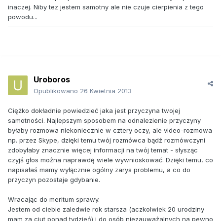
inaczej. Niby tez jestem samotny ale nie czuje cierpienia z tego
powodu...
Uroboros
Opublikowano
26 Kwietnia 2013
Ciężko dokładnie powiedzieć jaka jest przyczyna twojej
samotności. Najlepszym sposobem na odnalezienie przyczyny
byłaby rozmowa niekoniecznie w cztery oczy, ale video-rozmowa
np. przez Skype, dzięki temu twój rozmówca bądź rozmówczyni
zdobyłaby znacznie więcej informacji na twój temat - słysząc
czyjś głos można naprawdę wiele wywnioskować. Dzięki temu, co
napisałaś mamy wyłącznie ogólny zarys problemu, a co do
przyczyn pozostaje gdybanie.
Wracając do meritum sprawy.
Jestem od ciebie zaledwie rok starsza (aczkolwiek 20 urodziny
mam za ciut ponad tydzień) i do osób niezauważalnych na pewno