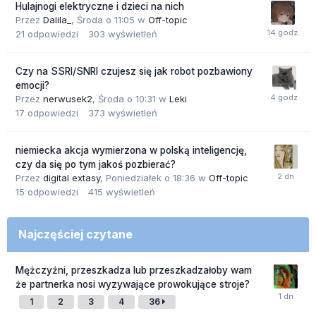
Hulajnogi elektryczne i dzieci na nich
Przez
Dalila_
,
Środa o 11:05
w
Off-topic
21
odpowiedzi
303
wyświetleń
Czy na SSRI/SNRI czujesz się jak robot pozbawiony
emocji?
Przez
nerwusek2
,
Środa o 10:31
w
Leki
17
odpowiedzi
373
wyświetleń
niemiecka akcja wymierzona w polską inteligencję,
czy da się po tym jakoś pozbierać?
Przez
digital extasy
,
Poniedziałek o 18:36
w
Off-topic
15
odpowiedzi
415
wyświetleń
Najczęściej czytane
Mężczyźni, przeszkadza lub przeszkadzałoby wam
że partnerka nosi wyzywające prowokujące stroje?
1
2
3
4
36