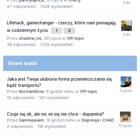
Przez
panPytajnick
,
31 Lipca
w
Oferty
47
odpowiedzi
1 528
wyświetleń
Lifehack, gamechanger - rzeczy, które nam pomagają
w codziennym życiu
1
2
Przez
shadow_no
,
29 Lipca
w
Off-topic
38
odpowiedzi
1 326
wyświetleń
Nowe wątki
Jaka jest Twoja ulubiona forma przemieszczania się
bądź transportu?
Przez
KochamElcie
,
9 godzin temu
w
Off-topic
15
odpowiedzi
147
wyświetleń
Czuje się ok, ale nic mi się nie chce - dopamina?
Przez
Samniewiem
,
19 godzin temu
w
Depresja i CHAD
2
odpowiedzi
118
wyświetleń