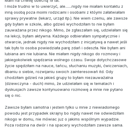
Mam na chwilę obecną 19 lat.
I może trudno w to uwierzyć, ale.......nigdy nie miałam kontaktu z
inną osobą poza moimi rodzicami i osobami z któymi załatwiałam
sprawy prywatne (lekarz, urząd itp.). Nie wiem czemu, ale zawsze
gdy byłam w szkole, albo gdzieś wychodziłam to nie byłam
zauważana przez nikogo. Mimo, że zgłaszałam się, udzielałam się
na lekcji, byłam aktywna. Każdego odbierałam sympatycznie i
otwarcie, jednak nigdy nie wychodziłam z inicjatywą a nawet jeśli
tak było to osoba powiedziała parę zdań i odeszła. Nie byłam ani
lubiana ani nie lubiana. Nie miałam nigdy nikogo do rozmowy i
jakiegokolwiek spędzania wolnego czasu. Swoje dotychczasowe
życie spędziłam na nauce, tańcu, słuchaniu muzyki, ćwiczeniach,
dbaniu o siebie, rozwijaniu swoich zainteresowań itd. Gdy
chodziłam gdzieś na jakieś grupy to byłam niezauważalna
(dziewczyna - duch) mimo, że udzielałam się w tematach i
dyskusjach zawsze kontynuowano rozmowę a mnie nie pytano
się o nic.
Zawsze byłam samotna i jestem tylko u mnie z niewiadomego
powodu jest przypadek skrajny bo nigdy nawet nie odwiedziłam
nikogo w domu, nie mówiac juz o jakims wspólnym wypadzie.
Poza rodzina na dwór i na spacery wychodziłam zawsze sama.