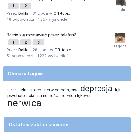
1
2
Przez
Dalila_
,
31 Lipca
w
Off-topic
48
odpowiedzi
1 257
wyświetleń
Boicie się rozmawiać przez telefon?
1
2
3
Przez
Dalila_
,
28 Lipca
w
Off-topic
51
odpowiedzi
1 222
wyświetleń
Chmura tagów
depresja
lęki
lęk
stres
strach
nerwica natręctw
psychoterapia
samotność
nerwica lękowa
nerwica
Ostatnio zaktualizowane