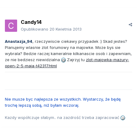
Candy14
Opublikowano
20 Kwietnia 2013
Anastazja_94
, rzeczywiscie ciekawy przypadek :) Skad jestes?
Planujemy wlasnie zlot forumowy na majowke. Moze bys sie
wybrala? Bedzie raczej kameralnie kilkanascie osob i zapewniam,
ze nie bedziesz niewidzialna
Zajrzyj tu
zlot-majowka-mazury-
open-2-5-maja-t42317.html
Nie musze byc najlepsza ze wszystkich. Wystarczy, że będę
trochę lepszą sobą, niż byłam wczoraj.
Kazdy współczuje słabym.. na zazdrość trzeba zapracować