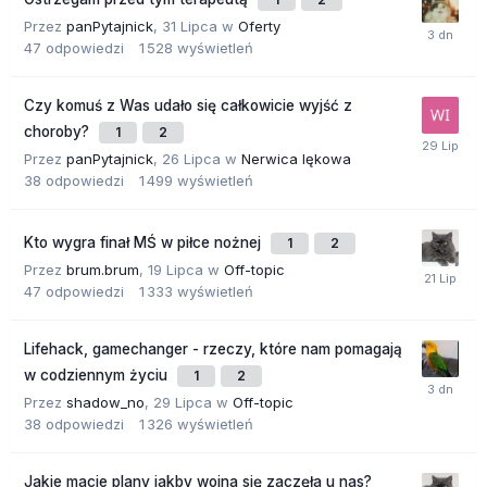
Przez
panPytajnick
,
31 Lipca
w
Oferty
47
odpowiedzi
1 528
wyświetleń
Czy komuś z Was udało się całkowicie wyjść z
choroby?
1
2
Przez
panPytajnick
,
26 Lipca
w
Nerwica lękowa
38
odpowiedzi
1 499
wyświetleń
Kto wygra finał MŚ w piłce nożnej
1
2
Przez
brum.brum
,
19 Lipca
w
Off-topic
47
odpowiedzi
1 333
wyświetleń
Lifehack, gamechanger - rzeczy, które nam pomagają
w codziennym życiu
1
2
Przez
shadow_no
,
29 Lipca
w
Off-topic
38
odpowiedzi
1 326
wyświetleń
Jakie macie plany jakby wojna się zaczęła u nas?