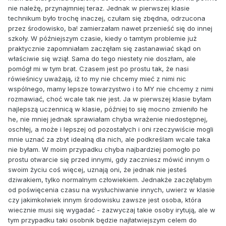
nie należę, przynajmniej teraz. Jednak w pierwszej klasie
technikum było trochę inaczej, czułam się zbędna, odrzucona
przez środowisko, ba! zamierzałam nawet przenieść się do innej
szkoły. W późniejszym czasie, kiedy o tamtym problemie już
praktycznie zapomniałam zaczęłam się zastanawiać skąd on
właściwie się wziął. Sama do tego niestety nie doszłam, ale
pomógł mi w tym brat. Czasem jest po prostu tak, że nasi
rówieśnicy uważają, iż to my nie chcemy mieć z nimi nic
wspólnego, mamy lepsze towarzystwo i to MY nie chcemy z nimi
rozmawiać, choć wcale tak nie jest. Ja w pierwszej klasie byłam
najlepszą uczennicą w klasie, później to się mocno zmieniło he
he, nie mniej jednak sprawiałam chyba wrażenie niedostępnej,
oschłej, a może i lepszej od pozostałych i oni rzeczywiście mogli
mnie uznać za zbyt idealną dla nich, ale podkreślam wcale taka
nie byłam. W moim przypadku chyba najbardziej pomogło po
prostu otwarcie się przed innymi, gdy zaczniesz mówić innym o
swoim życiu coś więcej, uznają oni, że jednak nie jesteś
dziwakiem, tylko normalnym człowiekiem. Jednakże zaczęłabym
od poświęcenia czasu na wysłuchiwanie innych, uwierz w klasie
czy jakimkolwiek innym środowisku zawsze jest osoba, która
wiecznie musi się wygadać - zazwyczaj takie osoby irytują, ale w
tym przypadku taki osobnik będzie najłatwiejszym celem do