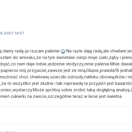
06.2007 14:57
ię damy radę-ja rzucam palenie
Na razie daję radę,ale chwilami je
złam do wniosku,że na tym świństwie cierpi moje ciało,zęby i pieni
dojść,co nam daje-tobie jedzenie słodyczy,mnie palenie.Mnie dawa
papieros mój przyjaciel,zawsze jest ze mną.Głupie,prawda?A jedna
 możność choć chwilowej ucieczki od:nudy,natłoku obowiązków i 
,że to wszystko jest złudne i tak naprawdę ta przyjaźń jest baaardz
niec,wystarczy.Może spróbuj sobie zrobić taką dogłębną analizę.
mień cukierki na owoce,szczególnie teraz w lecie jest świetna