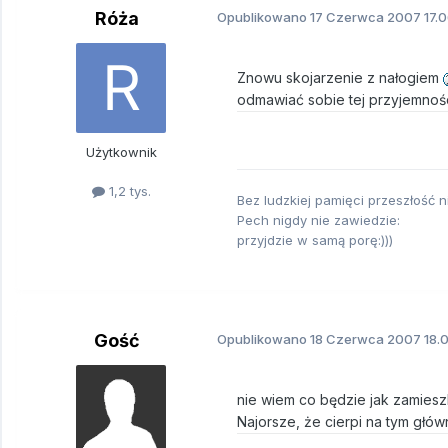
Róża
Opublikowano
17 Czerwca 2007
17.0
Znowu skojarzenie z nałogiem
odmawiać sobie tej przyjemnośc
Użytkownik
1,2 tys.
Bez ludzkiej pamięci przeszłość ni
Pech nigdy nie zawiedzie:
przyjdzie w samą porę:)))
Gość
Opublikowano
18 Czerwca 2007
18.
nie wiem co będzie jak zamieszk
Najorsze, że cierpi na tym głó