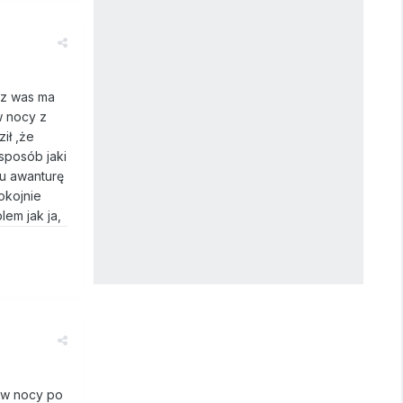
 z was ma
w nocy z
ił ,że
 sposób jaki
mu awanturę
okojnie
em jak ja,
ę w nocy po