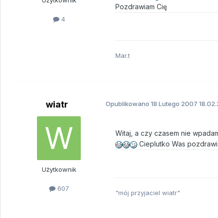
Użytkownik
Pozdrawiam Cię
4
Mar.t
wiatr
Opublikowano
18 Lutego 2007
18.02.
Witaj, a czy czasem nie wpadam
Cieplutko Was pozdrawi
Użytkownik
607
"mój przyjaciel wiatr"