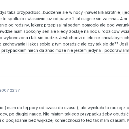
ys taka przypadlosc...budzenie sie w nocy (nawet kilkakrotnie)i je
to spotkalo i wlasciwie juz od pawie 2 lat ciagnie sie za mna... 4 m
nie od rodziny, lekarz przepisal mi sedam pomoglo ale pod warunk
wdzie mam spokojny sen ale kiedy zostaje na noc u rodzicow wciaz
wykonczona i tak sie budze. Jesli chodzi o leki nie chcialabym ic
zachowania i jakos sobie z tym poradzic ale czy tak sie da?? Jesli
im przypadkiem niech da znac moze nie jestem jedyna... pozdrawiam!
2007 22:37
ie ( mam do tej pory od czasu do czasu ), ale wynikało to raczej z 
nocy, po długiej nauce. Nie miałem takiego przypadku żeby obudzić
dzi o podjadanie bez większej konieczności to też tak mam czasami. 