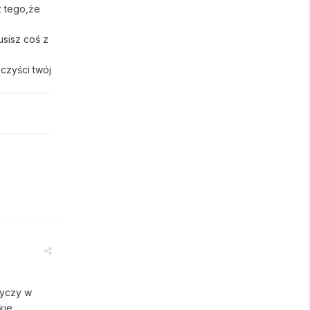
z tego,że
usisz coś z
czyści twój
dyczy w
kie