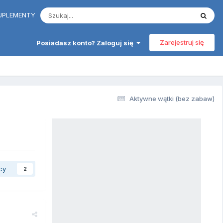
 SUPLEMENTY
Zarejestruj się
Posiadasz konto? Zaloguj się
Aktywne wątki (bez zabaw)
cy
2