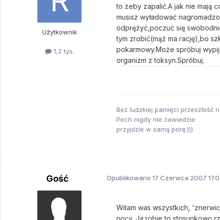
to żeby zapalić.A jak nie mają 
musisz wyładować nagromadzone
odprężyć,poczuć się swobodnie 
Użytkownik
tym zrobić(mąż ma rację),bo s
pokarmowy.Może spróbuj wypija
1,2 tys.
organizm z toksyn.Spróbuj.
Bez ludzkiej pamięci przeszłość ni
Pech nigdy nie zawiedzie:
przyjdzie w samą porę:)))
Gość
Opublikowano
17 Czerwca 2007
17.0
Witam was wszystkich, 'znerwico
nocy. Ja robie to stosunkowo rz