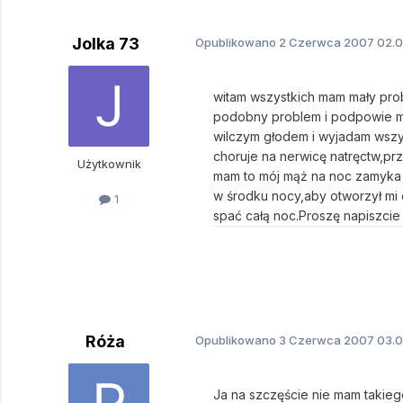
Jolka 73
Opublikowano
2 Czerwca 2007
02.0
witam wszystkich mam mały prob
podobny problem i podpowie mi 
wilczym głodem i wyjadam wszysk
choruje na nerwicę natręctw,prz
Użytkownik
mam to mój mąż na noc zamyka k
w środku nocy,aby otworzył mi 
1
spać całą noc.Proszę napiszcie
Róża
Opublikowano
3 Czerwca 2007
03.0
Ja na szczęście nie mam takieg