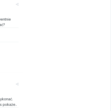
wentnie
ać?
wykonać.
s pokaże..