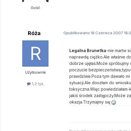
Gość
Róża
Opublikowano
18 Czerwca 2007
18.
Legalna Brunetka
-nie martw s
naprawdę ciężko.Ale właśnie dos
dobrze ujęłaś.Może spróbujmy 
poczucie bezpieczeństwa,typu-
Użytkownik
prawdziwe.Poza tym dawało mi
sytuacji.Ale doszłam do wniosku
1,2 tys.
toksyczna.Więc powiedziałam-ko
jakiś środek zastępczy.Może za
okazja.Trzymajmy się