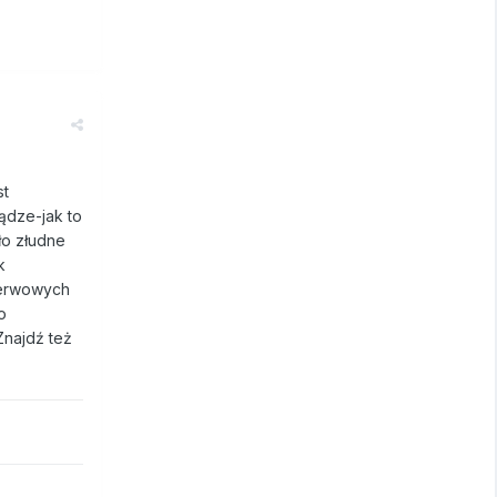
st
ądze-jak to
ło złudne
k
nerwowych
o
Znajdź też