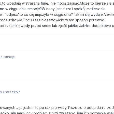
co,to wpadają w straszną furię.I nie mogą zasnąć.Może to bierze się 
 w ciągu dnia emocje?W nocy jest cisza i spokój,możesz sie
i "odjeść"to co cię męczyło w ciągu dnia?Tak mi się wydaje.Ale-m
zkoda zdrowia.Obciążasz niesamowicie w ten sposób przewód
ć szklankę wody przed snem lub zjeść jabłko.Jabłko dodatkowo o
e istnieje.
6.2007 13:57
wanych'... ja jestem tu po raz pierwszy. Piszecie o podjadaniu sło
adko, ale mam inny problem z nimi związany.. jem ich ogromnie wiel