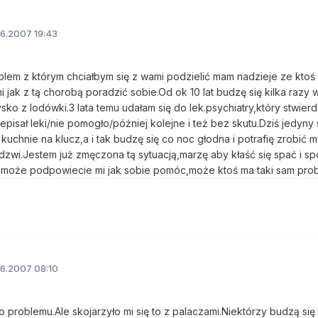
6.2007 19:43
lem z którym chciałbym się z wami podzielić mam nadzieje ze ktoś
jak z tą chorobą poradzić sobie.Od ok 10 lat budzę się kilka razy 
o z lodówki.3 lata temu udałam się do lek.psychiatry,który stwierdz
episał leki/nie pomogło/póżniej kolejne i też bez skutu.Dziś jedyny
uchnie na klucz,a i tak budzę się co noc głodna i potrafię zrobić 
dzwi.Jestem już zmęczona tą sytuacją,marzę aby kłaść się spać i sp
 może podpowiecie mi jak sobie pomóc,może ktoś ma taki sam probl
6.2007 08:10
o problemu.Ale skojarzyło mi się to z palaczami.Niektórzy budzą si