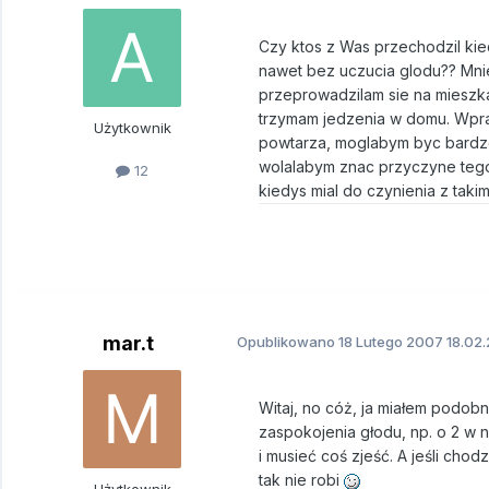
Czy ktos z Was przechodzil kied
nawet bez uczucia glodu?? Mnie 
przeprowadzilam sie na mieszka
trzymam jedzenia w domu. Wpra
Użytkownik
powtarza, moglabym byc bardzo 
wolalabym znac przyczyne tego 
12
kiedys mial do czynienia z tak
mar.t
Opublikowano
18 Lutego 2007
18.02.
Witaj, no cóż, ja miałem podobn
zaspokojenia głodu, np. o 2 w 
i musieć coś zjeść. A jeśli cho
tak nie robi