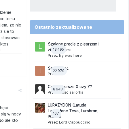
dzenie
-ce temu
iem, ze nie
Ostatnio zaktualizowane
 sie to
h stosowac
 ktos
Szalone precle z pieprzem i
13 495
ziemniakami
!
Przez
lily was here
Samotność
22 979
Przez
ixi
Co jest gorsze X czy Y?
8 648
Przez Gość sailorka
LURAZYDON (Latuda,
chęci
Lurasidone Teva, Lurobran,
167
 się w nocy
POLUR)
No ale kto
Przez
Lord Cappuccino