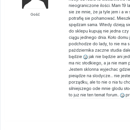
nieograniczone ilości. Mam 19 l
sie ze mnie, że ja tyle jem i a 
Gość
potrafię sie pohamować. Mieszk
spędzam sama. Wtedy dzieją sie 
do sklepu kupuję nie jedna czy 
ciągu jednego dnia. Koło domu j
podchodze do lady, to nie ma s
pażdziernika zaczne studia dal
będzie
jak nie będzie ani je
ma nic słodkiego, a ja nie mam 
Jestem sklonna wyjechac gdzies
pieiądze na slodycze... nie jes
porządku, ale to nie o nia tu c
silniejszego ode mnie glodu sł
to juz nie ten temat forum..
pr