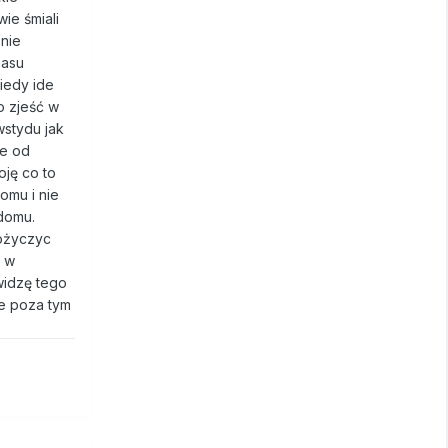
ie śmiali
nie
zasu
iedy ide
o zjeść w
wstydu jak
że od
oję co to
omu i nie
 domu.
pożyczyc
t w
widzę tego
we poza tym