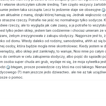
at i własnie skończyłam szkołe średnią. Tam często wszyscy żartobliw
w sumie jestem taka szczupła. Lecz to jedzenie staje sie obsesyjne
am aktualnie z mamą, dzięki której hamuję się. Jednak większośc c
straszne rzeczy. Potrafie nie jeść nic normalnego tylko sodycze. K
dwie rzeczy, ale to wygląda jak całe zaasy, a ja potrafie to wszytsk
est tylko jeden sklep, jestem tam codziennie i chociaz umieram ze 
zans, żebym zrezygnowała z zakupu slodyczy.. Najgorsze jest to, 
eko od domu. Wtedy daleko od rodziny, samodzielna, ahhh aż się b
dnej osoby, która będzie mogla mnie skontrolowac. Kiedy jestem w d
pieniędzy, albo sklep jest zamknięty, to wariuje, Nosi mnie po całym
 do centrum w celu zakupienia slodyczy, albo pojść do sąsiadki 
tem osoba super chuda ani grub, wydaje mi się, że moja sylwetka jes
hodzi
błagam, prosze powiedzcie czy ktoś ma coś takiego. Niena
odycowego (?) mam jeszcze jedo dziwactwo.. ale nie az tak uciążli
osze o pomoc.