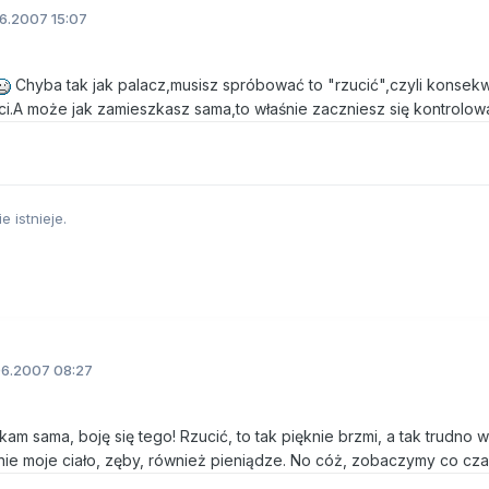
6.2007 15:07
Chyba tak jak palacz,musisz spróbować to "rzucić",czyli konsek
i.A może jak zamieszkasz sama,to właśnie zaczniesz się kontrolow
e istnieje.
06.2007 08:27
am sama, boję się tego! Rzucić, to tak pięknie brzmi, a tak trudno 
wnie moje ciało, zęby, również pieniądze. No cóż, zobaczymy co cza