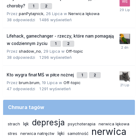
choroby?
1
2
Przez
panPytajnick
,
26 Lipca
w
Nerwica lękowa
38
odpowiedzi
1 486
wyświetleń
Lifehack, gamechanger - rzeczy, które nam pomagają
w codziennym życiu
1
2
Przez
shadow_no
,
29 Lipca
w
Off-topic
38
odpowiedzi
1 296
wyświetleń
Kto wygra finał MŚ w piłce nożnej
1
2
Przez
brum.brum
,
19 Lipca
w
Off-topic
47
odpowiedzi
1 291
wyświetleń
Chmura tagów
depresja
lęk
strach
psychoterapia
nerwica lękowa
nerwica
lęki
stres
nerwica natręctw
samotność