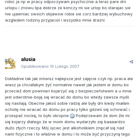
robic ja np w pracy odpoczywam psychicznie a teraz pare dni
urlopu i znowu lipa dobrze ze konczy mi sie urlop bo starajac sie
nie ujawniac swoich objawow robie sie corz bardziej wybuchowy
wzgledem rodziny przyjaciol i wszystko mnie drazni
alusia
Opublikowano
15 Lutego 2007
Dokładnie tak jak mówisz najlepsze jest zajęcie czyli np. praca ale
wiesz ja chciałabym żyć normalnie nawet jak jestem w domu bo
przecież dom powinien kojarzyć się z bezpieczeństwem a u mnie
jest odwrotnie-boję się wracać do domu bo wtedy zawsze myśli
się nasilają. Obecnie jakoś sobie radzę ale były dni kiedy miałam
ochotę nie wracać do domu po pracy tylko gdzieś się schować i
przespać nockę, to było okropne
Podejrzewam że dom źle mi
się kojarzy dlatego że w moim domu wydarzyło się baaaardzo
dużo złych rzeczy. Mój ojciec jest alkoholikiem znęcał się nad
nami fizycznie i to właśnie w domu i to może być przyczyną tego