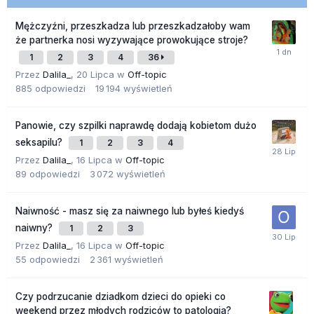
Mężczyźni, przeszkadza lub przeszkadzałoby wam
że partnerka nosi wyzywające prowokujące stroje?
1
2
3
4
36
Przez
Dalila_
,
20 Lipca
w
Off-topic
885
odpowiedzi
19 194
wyświetleń
Panowie, czy szpilki naprawdę dodają kobietom dużo
seksapilu?
1
2
3
4
Przez
Dalila_
,
16 Lipca
w
Off-topic
89
odpowiedzi
3 072
wyświetleń
Naiwność - masz się za naiwnego lub byłeś kiedyś
naiwny?
1
2
3
Przez
Dalila_
,
16 Lipca
w
Off-topic
55
odpowiedzi
2 361
wyświetleń
Czy podrzucanie dziadkom dzieci do opieki co
weekend przez młodych rodziców to patologia?