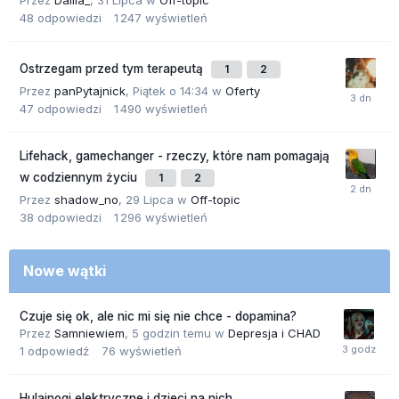
Przez
Dalila_
,
31 Lipca
w
Off-topic
48
odpowiedzi
1 247
wyświetleń
Ostrzegam przed tym terapeutą
1
2
Przez
panPytajnick
,
Piątek o 14:34
w
Oferty
47
odpowiedzi
1 490
wyświetleń
Lifehack, gamechanger - rzeczy, które nam pomagają
w codziennym życiu
1
2
Przez
shadow_no
,
29 Lipca
w
Off-topic
38
odpowiedzi
1 296
wyświetleń
Nowe wątki
Czuje się ok, ale nic mi się nie chce - dopamina?
Przez
Samniewiem
,
5 godzin temu
w
Depresja i CHAD
1
odpowiedź
76
wyświetleń
Hulajnogi elektryczne i dzieci na nich