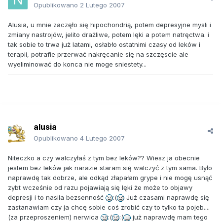
Opublikowano
2 Lutego 2007
Alusia, u mnie zaczęło się hipochondrią, potem depresyjne mysli i
zmiany nastrojów, jelito drażliwe, potem lęki a potem natręctwa. i
tak sobie to trwa już latami, osłabło ostatnimi czasy od leków i
terapii, potrafie przerwać nakręcanie się na szczęscie ale
wyeliminować do konca nie moge sniestety...
alusia
Opublikowano
4 Lutego 2007
Niteczko a czy walczyłaś z tym bez leków?? Wiesz ja obecnie
jestem bez leków jak narazie staram się walczyć z tym sama. Było
naprawdę tak dobrze, ale odkąd złapałam grype i nie mogę usnąć
zybt wcześnie od razu pojawiają się lęki że może to objawy
depresji i to nasila bezsenność
:(
Już czasami naprawdę się
zastanawiam czy ja chcę sobie coś zrobić czy to tylko ta pojeb....
(za przeproszeniem) nerwica
:(
:(
już naprawdę mam tego