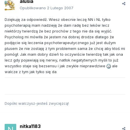
alusia
Opublikowano
2 Lutego 2007
Dziękuję za odpowiedź. Wiesz obecnie leczę NN i NL tylko
psychoterapią mam nadzieję że dam radę bez leków lecz
niektórzy twierdzą że bez prochów z tego nie da się wyjść.
Psycholog mi mówiła że jestem na dobrej drodze dlatego że
podjęcie się leczenia psychoterapeutycznego już jest dużym
plusem że nie zostaję z tym problemem sama że chcę aby ktoś mi
pomógł. Jak mam dobry dzień to oczywiście twierdzę tak jak ona
lecz gdy pojawiają się nerwy, natłok negatytwnych myśli to już
wszystko staje się bezsensu i jak zwykle nieprawdziwe
ale
walcze z tym jak tylko się da
Dopóki walczysz-jesteś zwycięzcą!
nitka1183