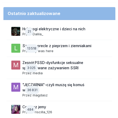
Ostatnio zaktualizowane
Hulajnogi elektryczne i dzieci na nich
21
Przez
Dalila_
Szalone precle z pieprzem i ziemniakami
13 518
Przez
lily was here
Zespół PSSD-dysfunkcje seksualne
3 025
spowodowane zażywaniem SSRI
Przez
media
"JĘCZARNIA"-czyli muszę się komuś
36 831
wyżalić!
Przez
magdasz
Co teraz jemy
484
Przez
Priscilla_126