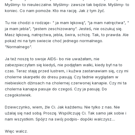
Myślimy- to nieuleczalne. Myślimy- zawsze tak będzie. Myślimy- to
koniec. Co nam pomoże. Kto ma rację. Jak z tym żyć.
Tu nie chodzi o rodzaje- " ja mam lękową", "ja mam natręctwa", "
ja mam jebla", "jestem zeschizowany". Jesteś, nie oszukuj się.
Masz lękową, natręctwa, jebla, świra, schizę. Tak, to prawda. Ale
pokaż mi na tym swiecie choć jednego normalnego.
"Normalnego".
Ja też noszę to swoje AIDS- bo nie uważałam, nie
zabezpieczyłam się kiedyś, nie podjęłam walki, kiedy był na to
czas. Teraz staję przed lustrem, i kuźwa zastanawiam się, czy mi
cholerne skarpetki do dresu pasują. Czy ładnie wyglądam w
niebieskich dżinsach na cholernej czerwonej kanapie. Czy mi ta
cholerna kanapa pasuje do czegoś. Czy ja pasuję. Do
czegokolwiek.
Dziewczynko, wiem, źle Ci. Jak każdemu. Nie tylko z nas. Nie
użalaj się nad sobą. Proszę. Współczuję Ci. Tak samo jak sobie i
nam wszystkim. Spójrz na swój podpis- dopóki walczysz....
Więc walcz.