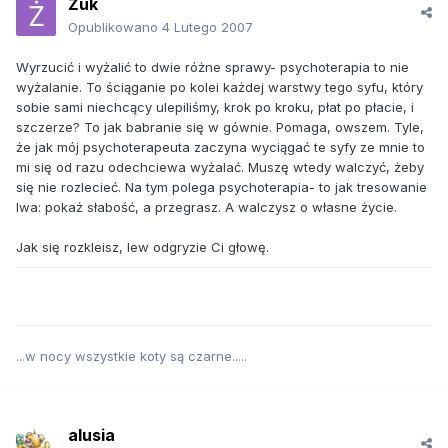
Żuk
Opublikowano
4 Lutego 2007
Wyrzucić i wyżalić to dwie różne sprawy- psychoterapia to nie
wyżalanie. To ściąganie po kolei każdej warstwy tego syfu, który
sobie sami niechcący ulepiliśmy, krok po kroku, płat po płacie, i
szczerze? To jak babranie się w gównie. Pomaga, owszem. Tyle,
że jak mój psychoterapeuta zaczyna wyciągać te syfy ze mnie to
mi się od razu odechciewa wyżalać. Muszę wtedy walczyć, żeby
się nie rozlecieć. Na tym polega psychoterapia- to jak tresowanie
lwa: pokaż słabość, a przegrasz. A walczysz o własne życie.
Jak się rozkleisz, lew odgryzie Ci głowę.
...w nocy wszystkie koty są czarne.....
alusia