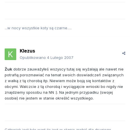
...w nocy wszystkie koty są czarne.....
Klezus
Opublikowano
4 Lutego 2007
Żuk
dobrze zauważyłeś wszyscy tutaj się wyżalają ale nawet nie
potrafią porozmawiać na temat swoich doswiadczeń związanych
z walką z tą chorobą itp. Niewiem może boją się kontaktów z
obcymi. Walczcie z tą chorobą i wyciągajcie wnioski bo nigdy nie
znajdziemy sposobu na NN :). Na jednym przypadku (swojej
osobie) nie jestem w stanie określić wszystkiego.
Człowiek jest tyle wart ile jest w stanie zrobić dla drugiego