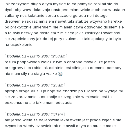
jak zaczynam dlugo o tym myslec to co pomysle robi mi sie do
dych objawow dolaczaja nastepne mianowicie suchosc w ustach
zatkany nos kolatanie serca uczucie goraca no i dotego
dretwienie rak raz mnialem nawet taki atak ze wzywano karetke
bo praktycznie umieralem nie mialem czym oddychac dusilem sie
a to byly nerwy bo dostalem z miejsca jakis zastrzyk i swiat stal
sie zupelnie inny jak do tej pory czulem sie taki spokojny to bylo
na uspokojenie
[
Dodano
: Czw Lut 15, 2007 12:58 am
]
rozum podpowiada walcz z tym a choroba mowi ci ze jestes
przegrany i co robic jak ostatnio jest silniejsza odemnie pomocy
nie mam sily na ciagla walke
[
Dodano
: Czw Lut 15, 2007 1:25 am
]
apropo droga Alusiu ja boje sie chodzic po ulicach bo wydaje mi
sie ze zaraz mnie ktos zabije szczegolnie w miescie jest to
bezsensu no ale takie mam odczucia
[
Dodano
: Czw Lut 15, 2007 1:31 am
]
ale jedno wiem ze najlepszym lekarstwem jest praca zajecie sie
czyms bo wtedy czlowiek tak nie mysli o tym co mu sie moze