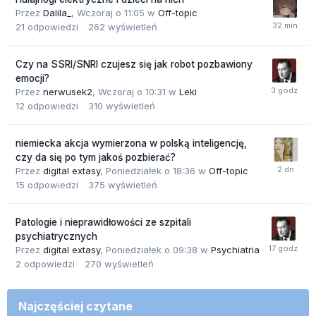
Przez
Dalila_
,
Wczoraj o 11:05
w
Off-topic
21
odpowiedzi
262
wyświetleń
Czy na SSRI/SNRI czujesz się jak robot pozbawiony
emocji?
Przez
nerwusek2
,
Wczoraj o 10:31
w
Leki
12
odpowiedzi
310
wyświetleń
niemiecka akcja wymierzona w polską inteligencję,
czy da się po tym jakoś pozbierać?
Przez
digital extasy
,
Poniedziałek o 18:36
w
Off-topic
15
odpowiedzi
375
wyświetleń
Patologie i nieprawidłowości ze szpitali
psychiatrycznych
Przez
digital extasy
,
Poniedziałek o 09:38
w
Psychiatria
2
odpowiedzi
270
wyświetleń
Najczęściej czytane