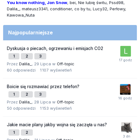
You know nothing, Jon Snow
bei
Nie lubię świtu
Pssd98
Dalila_
mateusz3341
conditioner
co by tu
Lucy32
Perłowy
Kawowa_Nuta
Najpopularniejsze
Dyskusja o piecach, ogrzewaniu i emisjach CO2
1
2
3
Przez
Dalila_
,
29 Lipca
w
Off-topic
60
odpowiedzi
1 107
wyświetleń
Boicie się rozmawiać przez telefon?
1
2
3
Przez
Dalila_
,
28 Lipca
w
Off-topic
50
odpowiedzi
1 153
wyświetleń
Jakie macie plany jakby wojna się zaczęła u nas?
1
2