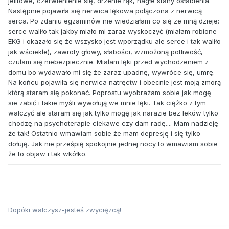
jelitowe, czerwienienie się, drżenie rąk, nagłe stany osłabienia.
Następnie pojawiła się nerwica lękowa połączona z nerwicą
serca. Po zdaniu egzaminów nie wiedziałam co się ze mną dzieje:
serce waliło tak jakby miało mi zaraz wyskoczyć (miałam robione
EKG i okazało się że wszysko jest wporządku ale serce i tak waliło
jak wściekłe), zawroty głowy, słabości, wzmożoną potliwość,
czułam się niebezpiecznie. Miałam lęki przed wychodzeniem z
domu bo wydawało mi się że zaraz upadnę, wywróce się, umrę.
Na końcu pojawiła się nerwica natręctw i obecnie jest moją zmorą
którą staram się pokonać. Poprostu wyobrażam sobie jak mogę
sie zabić i takie myśli wywołują we mnie lęki. Tak ciężko z tym
walczyć ale staram się jak tylko mogę jak narazie bez leków tylko
chodzę na psychoterapie ciekawe czy dam radę.... Mam nadzieję
że tak! Ostatnio wmawiam sobie że mam depresję i się tylko
dołuję. Jak nie prześpię spokojnie jednej nocy to wmawiam sobie
że to objaw i tak wkółko.
Dopóki walczysz-jesteś zwycięzcą!