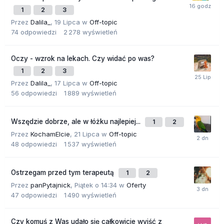
1
2
3
Przez
Dalila_
,
19 Lipca
w
Off-topic
74
odpowiedzi
2 278
wyświetleń
Oczy - wzrok na lekach. Czy widać po was?
1
2
3
Przez
Dalila_
,
17 Lipca
w
Off-topic
56
odpowiedzi
1 889
wyświetleń
Wszędzie dobrze, ale w łóżku najlepiej...
1
2
Przez
KochamElcie
,
21 Lipca
w
Off-topic
48
odpowiedzi
1 537
wyświetleń
Ostrzegam przed tym terapeutą
1
2
Przez
panPytajnick
,
Piątek o 14:34
w
Oferty
47
odpowiedzi
1 490
wyświetleń
Czy komuś z Was udało się całkowicie wyjść z