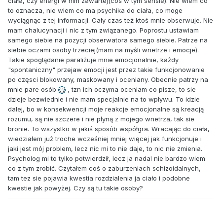
ciała, czy energi w nim zawartej(coś w tym sensie). Nie wiem co
to oznacza, nie wiem co ma psychika do ciała, co moge
wyciągnąc z tej informacji. Cały czas też ktoś mnie obserwuje. Nie
mam chalucynacji i nic z tym związanego. Poprostu ustawiam
samego siebie na pozycji obserwatora samego siebie. Patrze na
siebie oczami osoby trzeciej(mam na myśli wnetrze i emocje).
Takie spoglądanie paraliżuje mnie emocjonalnie, każdy
"spontaniczny" przejaw emocji jest przez takie funkcjonowanie
po częsci blokowany, maskowany i oceniany. Obecnie patrzy na
mnie pare osób
, tzn ich oczyma oceniam co pisze, to sie
dzieje bezwiednie i nie mam specjalnie na to wpływu. To idzie
dalej, bo w konsekwencji moje reakcje emocjonalne są kreacją
rozumu, są nie szczere i nie płyną z mojego wnetrza, tak sie
bronie. To wszystko w jakiś sposób współgra. Wracając do ciała,
wiedziałem już troche wcześniej mniej więcej jak funkcjonuje i
jaki jest mój problem, lecz nic mi to nie daje, to nic nie zmienia.
Psycholog mi to tylko potwierdził, lecz ja nadal nie bardzo wiem
co z tym zrobić. Czytałem coś o zaburzeniach schizoidalnych,
tam tez sie pojawia kwestia rozdzialenia ja ciało i podobne
kwestie jak powyżej. Czy są tu takie osoby?