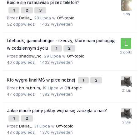
Boicie się rozmawiać przez telefon?
1
2
3
Przez
Dalila_
,
28 Lipca
w
Off-topic
52
odpowiedzi
1 432
wyświetleń
Lifehack, gamechanger - rzeczy, które nam pomagają
w codziennym życiu
1
2
Przez
shadow_no
,
29 Lipca
w
Off-topic
40
odpowiedzi
1 432
wyświetleń
Kto wygra finał MŚ w piłce nożnej
1
2
Przez
brum.brum
,
19 Lipca
w
Off-topic
47
odpowiedzi
1 382
wyświetleń
Jakie macie plany jakby wojna się zaczęła u nas?
1
2
Przez
Dalila_
,
31 Lipca
w
Off-topic
48
odpowiedzi
1 370
wyświetleń