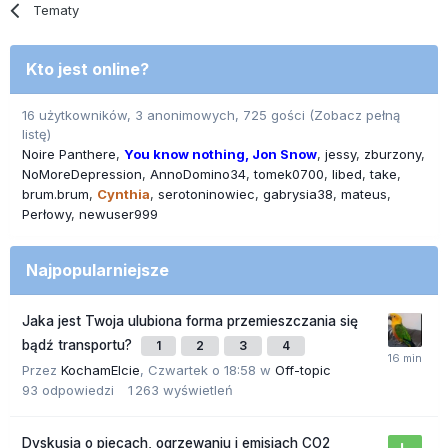
Tematy
Kto jest online?
16 użytkowników, 3 anonimowych, 725 gości
(Zobacz pełną
listę)
Noire Panthere
You know nothing, Jon Snow
jessy
zburzony
NoMoreDepression
AnnoDomino34
tomek0700
libed
take
brum.brum
Cynthia
serotoninowiec
gabrysia38
mateus
Perłowy
newuser999
Najpopularniejsze
Jaka jest Twoja ulubiona forma przemieszczania się
bądź transportu?
1
2
3
4
Przez
KochamElcie
,
Czwartek o 18:58
w
Off-topic
93
odpowiedzi
1 263
wyświetleń
Dyskusja o piecach, ogrzewaniu i emisjach CO2