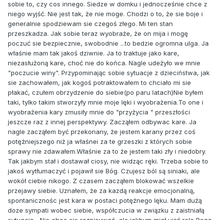
sobie to, czy cos innego. Siedze w domku i jednocześnie chce z
niego wyjść. Nie jest tak, że nie moge. Chodzi o to, że sie boje i
generalnie spodziewam sie czegoś złego. Mi ten stan
przeszkadza. Jak sobie teraz wyobraże, że on mija i mogę
poczuć sie bezpiecznie, swobodnie ...to bedzie ogromna ulga. Ja
właśnie mam tak jakoś dziwnie. Ja to traktuje jako kare,
niezasłużoną kare, choć nie do końca. Nagle udeżyło we mnie
"poczucie winy". Przypominając sobie sytuacje z dzieciństwa, jak
sie zachowałem, jak kogoś potraktowałem to chciało mi sie
płakać, czułem obrzydzenie do siebie(po paru latach)Nie byłem
taki, tylko takim stworzyły mnie moje lęki i wyobrażenia.To one i
wyobrażenia kary zmusiły mnie do "przyżycia " przeszłości
jeszcze raz z innej perspektywy. Zacząłem odbywac kare. Ja
nagle zacząłem być przekonany, że jestem karany przez coś
potężniejszego niż ja właśnei za te grzeszki z których sobie
sprawy nie zdawałem.Właśnie za to że jestem taki zły i niedobry.
Tak jakbym stał i dostawał ciosy, nie widząc ręki. Trzeba sobie to
jakoś wytłumaczyć i pojawił sie Bóg. Czujesz ból są siniaki, ale
wokół ciebie nikogo. Z czasem zacząłem blokować wszelkie
przejawy siebie. Uznałem, że za kazdą reakcje emocjonalną,
spontanicznośc jest kara w postaci potężnego lęku. Mam dużą
doze sympati wobec siebie, współczucia w związku z zaistniałą
sytuacją... Nie chce sie rozpisywać, ale jakbym miał ująć role Boga