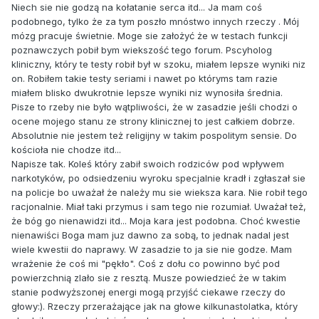
Niech sie nie godzą na kołatanie serca itd... Ja mam coś
podobnego, tylko że za tym poszło mnóstwo innych rzeczy . Mój
mózg pracuje świetnie. Moge sie założyć że w testach funkcji
poznawczych pobił bym wiekszość tego forum. Pscyholog
kliniczny, który te testy robił był w szoku, miałem lepsze wyniki niz
on. Robiłem takie testy seriami i nawet po któryms tam razie
miałem blisko dwukrotnie lepsze wyniki niz wynosiła średnia.
Pisze to rzeby nie było wątpliwości, że w zasadzie jeśli chodzi o
ocene mojego stanu ze strony klinicznej to jest całkiem dobrze.
Absolutnie nie jestem też religijny w takim pospolitym sensie. Do
kościoła nie chodze itd...
Napisze tak. Koleś który zabił swoich rodziców pod wpływem
narkotyków, po odsiedzeniu wyroku specjalnie kradł i zgłaszał sie
na policje bo uważał że należy mu sie wieksza kara. Nie robił tego
racjonalnie. Miał taki przymus i sam tego nie rozumiał. Uważał też,
że bóg go nienawidzi itd... Moja kara jest podobna. Choć kwestie
nienawiści Boga mam juz dawno za sobą, to jednak nadal jest
wiele kwestii do naprawy. W zasadzie to ja sie nie godze. Mam
wrażenie że coś mi "pękło". Coś z dołu co powinno być pod
powierzchnią zlało sie z resztą. Musze powiedzieć że w takim
stanie podwyższonej energi mogą przyjść ciekawe rzeczy do
głowy:). Rzeczy przerażające jak na głowe kilkunastolatka, który