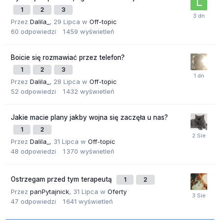
1
2
3
Przez
Dalila_
,
29 Lipca
w
Off-topic
60
odpowiedzi
1 459
wyświetleń
Boicie się rozmawiać przez telefon?
1
2
3
Przez
Dalila_
,
28 Lipca
w
Off-topic
52
odpowiedzi
1 432
wyświetleń
Jakie macie plany jakby wojna się zaczęła u nas?
1
2
Przez
Dalila_
,
31 Lipca
w
Off-topic
48
odpowiedzi
1 370
wyświetleń
Ostrzegam przed tym terapeutą
1
2
Przez
panPytajnick
,
31 Lipca
w
Oferty
47
odpowiedzi
1 641
wyświetleń