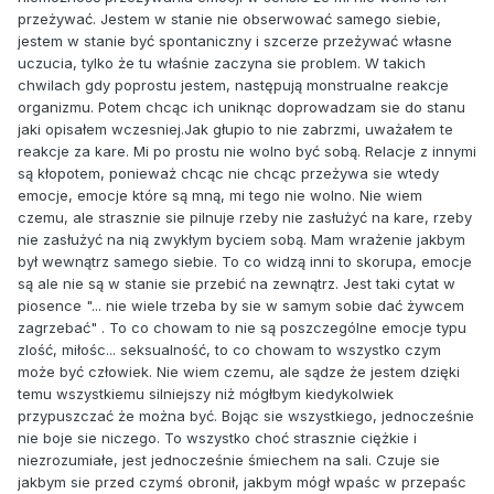
przeżywać. Jestem w stanie nie obserwować samego siebie,
jestem w stanie być spontaniczny i szcerze przeżywać własne
uczucia, tylko że tu właśnie zaczyna sie problem. W takich
chwilach gdy poprostu jestem, następują monstrualne reakcje
organizmu. Potem chcąc ich uniknąc doprowadzam sie do stanu
jaki opisałem wczesniej.Jak głupio to nie zabrzmi, uważałem te
reakcje za kare. Mi po prostu nie wolno być sobą. Relacje z innymi
są kłopotem, ponieważ chcąc nie chcąc przeżywa sie wtedy
emocje, emocje które są mną, mi tego nie wolno. Nie wiem
czemu, ale strasznie sie pilnuje rzeby nie zasłużyć na kare, rzeby
nie zasłużyć na nią zwykłym byciem sobą. Mam wrażenie jakbym
był wewnątrz samego siebie. To co widzą inni to skorupa, emocje
są ale nie są w stanie sie przebić na zewnątrz. Jest taki cytat w
piosence "... nie wiele trzeba by sie w samym sobie dać żywcem
zagrzebać" . To co chowam to nie są poszczególne emocje typu
zlość, miłośc... seksualność, to co chowam to wszystko czym
może być człowiek. Nie wiem czemu, ale sądze że jestem dzięki
temu wszystkiemu silniejszy niż mógłbym kiedykolwiek
przypuszczać że można być. Bojąc sie wszystkiego, jednocześnie
nie boje sie niczego. To wszystko choć strasznie ciężkie i
niezrozumiałe, jest jednocześnie śmiechem na sali. Czuje sie
jakbym sie przed czymś obronił, jakbym mógł wpaśc w przepaśc