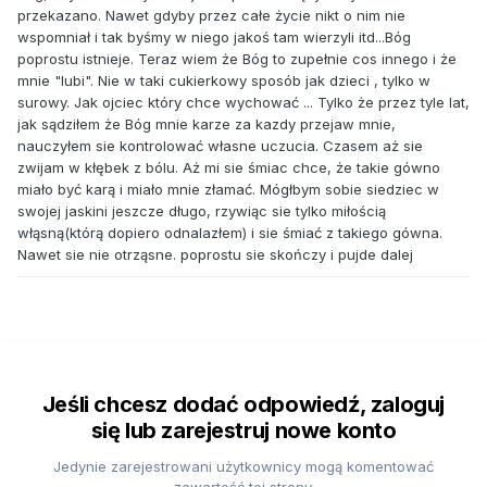
przekazano. Nawet gdyby przez całe życie nikt o nim nie
wspomniał i tak byśmy w niego jakoś tam wierzyli itd...Bóg
poprostu istnieje. Teraz wiem że Bóg to zupełnie cos innego i że
mnie "lubi". Nie w taki cukierkowy sposób jak dzieci , tylko w
surowy. Jak ojciec który chce wychować ... Tylko że przez tyle lat,
jak sądziłem że Bóg mnie karze za kazdy przejaw mnie,
nauczyłem sie kontrolować własne uczucia. Czasem aż sie
zwijam w kłębek z bólu. Aż mi sie śmiac chce, że takie gówno
miało być karą i miało mnie złamać. Mógłbym sobie siedziec w
swojej jaskini jeszcze długo, rzywiąc sie tylko miłością
włąsną(którą dopiero odnalazłem) i sie śmiać z takiego gówna.
Nawet sie nie otrząsne. poprostu sie skończy i pujde dalej
Jeśli chcesz dodać odpowiedź, zaloguj
się lub zarejestruj nowe konto
Jedynie zarejestrowani użytkownicy mogą komentować
zawartość tej strony.