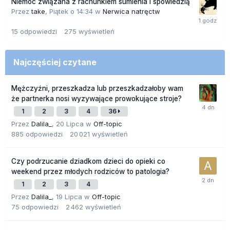
Niemoc związana z rachunkiem sumienia i spowiedzią
Przez
take
,
Piątek o 14:34
w
Nerwica natręctw
15
odpowiedzi
275
wyświetleń
Najczęściej czytane
Mężczyźni, przeszkadza lub przeszkadzałoby wam
że partnerka nosi wyzywające prowokujące stroje?
1
2
3
4
36
Przez
Dalila_
,
20 Lipca
w
Off-topic
885
odpowiedzi
20 021
wyświetleń
Czy podrzucanie dziadkom dzieci do opieki co
weekend przez młodych rodziców to patologia?
1
2
3
4
Przez
Dalila_
,
19 Lipca
w
Off-topic
75
odpowiedzi
2 462
wyświetleń