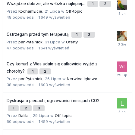
Wszędzie dobrze, ale w łóżku najlepiej...
1
2
Przez
KochamElcie
,
21 Lipca
w
Off-topic
48
odpowiedzi
1 649
wyświetleń
Ostrzegam przed tym terapeutą
1
2
Przez
panPytajnick
,
31 Lipca
w
Oferty
47
odpowiedzi
1 641
wyświetleń
Czy komuś z Was udało się całkowicie wyjść z
choroby?
1
2
Przez
panPytajnick
,
26 Lipca
w
Nerwica lękowa
38
odpowiedzi
1 603
wyświetleń
Dyskusja o piecach, ogrzewaniu i emisjach CO2
1
2
3
Przez
Dalila_
,
29 Lipca
w
Off-topic
60
odpowiedzi
1 459
wyświetleń