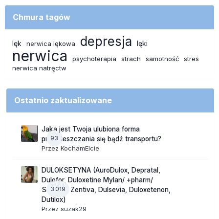
Chmura tagów
depresja
lęk
lęki
nerwica lękowa
nerwica
psychoterapia
strach
samotność
stres
nerwica natręctw
Ostatnio zaktualizowane
Jaka jest Twoja ulubiona forma
93
przemieszczania się bądź transportu?
Przez
KochamElcie
DULOKSETYNA (AuroDulox, Depratal,
Dulofor, Duloxetine Mylan/ +pharm/
3 019
Sandoz/ Zentiva, Dulsevia, Duloxetenon,
Dutilox)
Przez
suzak29