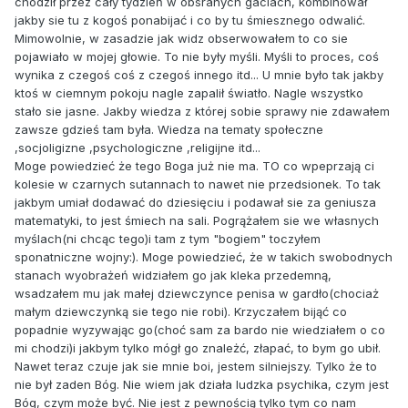
chodził przez cały tydzień w obsranych gaciach, kombinował
jakby sie tu z kogoś ponabijać i co by tu śmiesznego odwalić.
Mimowolnie, w zasadzie jak widz obserwowałem to co sie
pojawiało w mojej głowie. To nie były myśli. Myśli to proces, coś
wynika z czegoś coś z czegoś innego itd... U mnie było tak jakby
ktoś w ciemnym pokoju nagle zapalił światło. Nagle wszystko
stało sie jasne. Jakby wiedza z której sobie sprawy nie zdawałem
zawsze gdzieś tam była. Wiedza na tematy społeczne
,socjoligizne ,psychologiczne ,religijne itd...
Moge powiedzieć że tego Boga już nie ma. TO co wpeprzają ci
kolesie w czarnych sutannach to nawet nie przedsionek. To tak
jakbym umiał dodawać do dziesięciu i podawał sie za geniusza
matematyki, to jest śmiech na sali. Pogrążałem sie we własnych
myślach(ni chcąc tego)i tam z tym "bogiem" toczyłem
sponatniczne wojny:). Moge powiedzieć, że w takich swobodnych
stanach wyobrażeń widziałem go jak kleka przedemną,
wsadzałem mu jak małej dziewczynce penisa w gardło(chociaż
małym dziewczynką sie tego nie robi). Krzyczałem bijąć co
popadnie wyzywając go(choć sam za bardo nie wiedziałem o co
mi chodzi)i jakbym tylko mógł go znależć, złapać, to bym go ubił.
Nawet teraz czuje jak sie mnie boi, jestem silniejszy. Tylko że to
nie był zaden Bóg. Nie wiem jak działa ludzka psychika, czym jest
Bóg, czym może być. Nie jest z pewnością tylko tym co nam