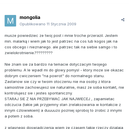
mongolia
Opublikowano
11 Stycznia 2009
musze powiedziec ze twoj post i mnie troche przerazil. Jestem
min. malarką i wiem jak to jest patrzec na cos lub kogos jak na
cos obcego i nieznanego. ale patrzec tak na siebie samgo i to
zwielokrotnienie.?????????
Nie znam sie za bardzo na temacie dotyczacym twojego
problemu. A le wpadl mi do glowy pomysl - ktory moze sie okazac
dobrym cwiczeniem "na powrot" do normalnego stanu.
Zastanow sie czy w twoim otoczeniu nie ma osoby z ktora
samoistnie zachowujesz sie naturalnie, masz ze soba kontakt, nie
kontrolujesz sie i jestes spontaniczny.
STARAJ SIE Z NIA PRZEBYWAC JAK NAJWIECEJ , zapamietac
odczucia (takie jak przyjemny stan zrelaksowania w kontakcie z
innym czlowiekiem) a duuuuzo pozniej sproboj to zrobic z innymi
a potem z soba.
z wlasnego doswiadczenia wiem ze czasem takie rzeczy dzialaja