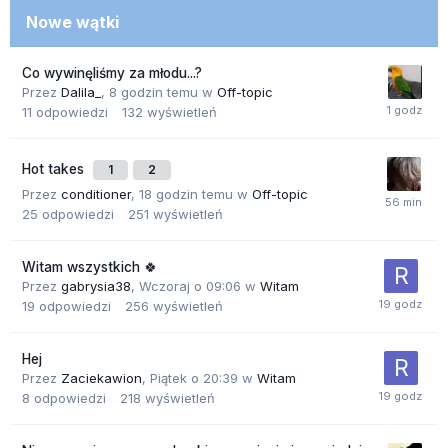
Nowe wątki
Co wywinęliśmy za młodu...?
Przez
Dalila_
,
8 godzin temu
w
Off-topic
11
odpowiedzi
132
wyświetleń
Hot takes
1
2
Przez
conditioner
,
18 godzin temu
w
Off-topic
25
odpowiedzi
251
wyświetleń
Witam wszystkich 🍀
Przez
gabrysia38
,
Wczoraj o 09:06
w
Witam
19
odpowiedzi
256
wyświetleń
Hej
Przez
Zaciekawion
,
Piątek o 20:39
w
Witam
8
odpowiedzi
218
wyświetleń