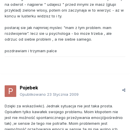
na odwrot - najpierw " udajesz " przed innymi ze masz (glupi
przyklad) zielone wlosy, potem oni zaczynaja w to wierzyc - az w
koncu w lusterku widzisz to i ty.
postaraj sie jak najmniej myslec "mam z tym problem. mam
rozdwojenie". lecz sie u psychologa - bo moze trzeba , ale
odrzuc od siebie problem , a nie siebie samego.
pozdrawiam i trzymam palce
Pojebek
Opublikowano
23 Stycznia 2009
Dzięki za wskazówki:). Jednak sytuacja nie jest taka prosta.
Opisałem tylko kawałek swojego problemu. Moim kłopotem nie
jest nie możność spontanicznego przeżywania emocji(pośrednio
tak) ,w sensie że tego nie potrafie. Moim problemem jest
niemożność przeżywania emocji w sensie że mi nie wolno ich