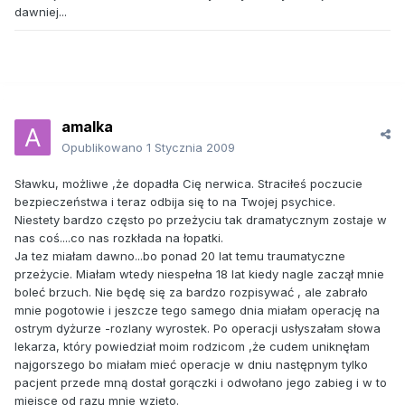
dawniej...
amalka
Opublikowano
1 Stycznia 2009
Sławku, możliwe ,że dopadła Cię nerwica. Straciłeś poczucie
bezpieczeństwa i teraz odbija się to na Twojej psychice.
Niestety bardzo często po przeżyciu tak dramatycznym zostaje w
nas coś....co nas rozkłada na łopatki.
Ja tez miałam dawno...bo ponad 20 lat temu traumatyczne
przeżycie. Miałam wtedy niespełna 18 lat kiedy nagle zaczął mnie
boleć brzuch. Nie będę się za bardzo rozpisywać , ale zabrało
mnie pogotowie i jeszcze tego samego dnia miałam operację na
ostrym dyżurze -rozlany wyrostek. Po operacji usłyszałam słowa
lekarza, który powiedział moim rodzicom ,że cudem uniknęłam
najgorszego bo miałam mieć operacje w dniu następnym tylko
pacjent przede mną dostał gorączki i odwołano jego zabieg i w to
miejsce od razu mnie wzięto.