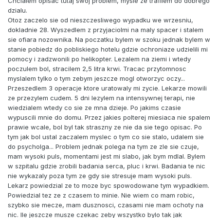
Chcialem opisac tutaj swoj problem, mysle ze trafilem do dobrego
dzialu.
Otoz zaczelo sie od nieszczesliwego wypadku we wrzesniu,
dokladnie 28. Wyszedlem z przyjaciolmi na maly spacer i stalem
sie ofiara nozownika. Na poczatku bylem w szoku jednak bylem w
stanie pobiedz do pobliskiego hotelu gdzie ochroniaze udzielili mi
pomocy i zadzwonili po helikopter. Lezalem na ziemi i wtedy
poczulem bol, stracilem 2,5 litra krwi. Tracac przytomnosc
myslalem tylko o tym zebym jeszcze mogl otworzyc oczy...
Przeszedlem 3 operacje ktore uratowaly mi zycie. Lekarze mowili
ze przezylem cudem. 5 dni lezylem na intensywnej terapi, nie
wiedzialem wtedy co sie ze mna dzieje. Po jakims czasie
wypuscili mnie do domu. Przez jakies polterej miesiaca nie spalem
prawie wcale, bol byl tak straszny ze nie da sie tego opisac. Po
tym jak bol ustal zaczalem myslec o tym co sie stalo, udalem sie
do psycholga... Problem jednak polega na tym ze zle sie czuje,
mam wysoki puls, momentami jest mi slabo, jak bym mdlal. Bylem
w szpitalu gdzie zrobili badania serca, pluc i krwi. Badania te nic
nie wykazaly poza tym ze gdy sie stresuje mam wysoki puls.
Lekarz powiedzial ze to moze byc spowodowane tym wypadkiem.
Powiedzial tez ze z czasem to minie. Nie wiem co mam robic,
szybko sie mecze, mam dusznosci, czasami nie mam ochoty na
nic. Ile jeszcze musze czekac zeby wszystko bylo tak jak