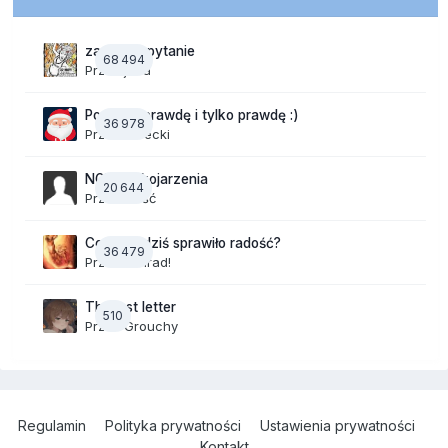
zadajesz pytanie
68 494
Przez
jaaa
Powiedz prawdę i tylko prawdę :)
36 978
Przez
Jurecki
NOWE Skojarzenia
20 644
Przez Gość
Co Wam dziś sprawiło radość?
36 479
Przez
Konrad!
The last letter
510
Przez
Grouchy
Regulamin
Polityka prywatności
Ustawienia prywatności
Kontakt