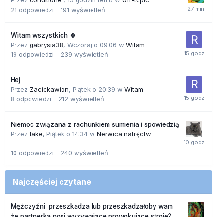
21
odpowiedzi
191
wyświetleń
Witam wszystkich 🍀
Przez
gabrysia38
,
Wczoraj o 09:06
w
Witam
19
odpowiedzi
239
wyświetleń
Hej
Przez
Zaciekawion
,
Piątek o 20:39
w
Witam
8
odpowiedzi
212
wyświetleń
Niemoc związana z rachunkiem sumienia i spowiedzią
Przez
take
,
Piątek o 14:34
w
Nerwica natręctw
10
odpowiedzi
240
wyświetleń
Najczęściej czytane
Mężczyźni, przeszkadza lub przeszkadzałoby wam
że partnerka nosi wyzywające prowokujące stroje?