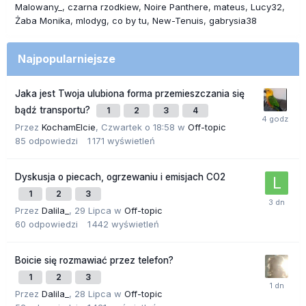
Malowany_
czarna rzodkiew
Noire Panthere
mateus
Lucy32
Żaba Monika
mlodyg
co by tu
New-Tenuis
gabrysia38
Najpopularniejsze
Jaka jest Twoja ulubiona forma przemieszczania się
bądź transportu?
1
2
3
4
Przez
KochamElcie
,
Czwartek o 18:58
w
Off-topic
85
odpowiedzi
1 171
wyświetleń
Dyskusja o piecach, ogrzewaniu i emisjach CO2
1
2
3
Przez
Dalila_
,
29 Lipca
w
Off-topic
60
odpowiedzi
1 442
wyświetleń
Boicie się rozmawiać przez telefon?
1
2
3
Przez
Dalila_
,
28 Lipca
w
Off-topic