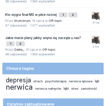
38
odpowiedzi
1 394
wyświetleń
Kto wygra finał MŚ w piłce nożnej
1
2
Przez
brum.brum
,
19 Lipca
w
Off-topic
47
odpowiedzi
1 377
wyświetleń
Jakie macie plany jakby wojna się zaczęła u nas?
1
2
Przez
Dalila_
,
31 Lipca
w
Off-topic
48
odpowiedzi
1 369
wyświetleń
Chmura tagów
depresja
lęk
strach
psychoterapia
nerwica lękowa
nerwica
lęki
nerwica natręctw
stres
samotność
Ostatnio zaktualizowane