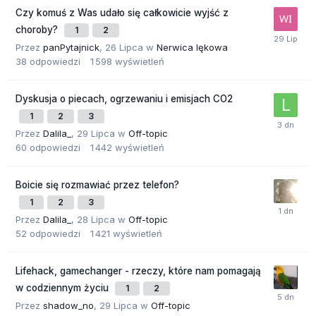
Czy komuś z Was udało się całkowicie wyjść z
choroby?
1
2
Przez
panPytajnick
,
26 Lipca
w
Nerwica lękowa
38
odpowiedzi
1 598
wyświetleń
Dyskusja o piecach, ogrzewaniu i emisjach CO2
1
2
3
Przez
Dalila_
,
29 Lipca
w
Off-topic
60
odpowiedzi
1 442
wyświetleń
Boicie się rozmawiać przez telefon?
1
2
3
Przez
Dalila_
,
28 Lipca
w
Off-topic
52
odpowiedzi
1 421
wyświetleń
Lifehack, gamechanger - rzeczy, które nam pomagają
w codziennym życiu
1
2
Przez
shadow_no
,
29 Lipca
w
Off-topic