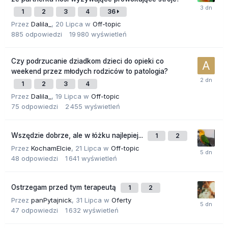
1
2
3
4
36
Przez
Dalila_
,
20 Lipca
w
Off-topic
885
odpowiedzi
19 980
wyświetleń
Czy podrzucanie dziadkom dzieci do opieki co
weekend przez młodych rodziców to patologia?
1
2
3
4
Przez
Dalila_
,
19 Lipca
w
Off-topic
75
odpowiedzi
2 455
wyświetleń
Wszędzie dobrze, ale w łóżku najlepiej...
1
2
Przez
KochamElcie
,
21 Lipca
w
Off-topic
48
odpowiedzi
1 641
wyświetleń
Ostrzegam przed tym terapeutą
1
2
Przez
panPytajnick
,
31 Lipca
w
Oferty
47
odpowiedzi
1 632
wyświetleń