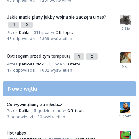
52
odpowiedzi
1 421
wyświetleń
Jakie macie plany jakby wojna się zaczęła u nas?
1
2
Przez
Dalila_
,
31 Lipca
w
Off-topic
48
odpowiedzi
1 369
wyświetleń
Ostrzegam przed tym terapeutą
1
2
Przez
panPytajnick
,
31 Lipca
w
Oferty
47
odpowiedzi
1 632
wyświetleń
Nowe wątki
Co wywinęliśmy za młodu...?
Przez
Dalila_
,
5 godzin temu
w
Off-topic
3
odpowiedzi
80
wyświetleń
Hot takes
Przez
conditioner
,
15 godzin temu
w
Off-topic