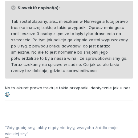
Slawek19 napisał(a):
Tak zostal zlapany, ale... mieszkam w Norwegii a tutaj prawo
troszke inaczej traktuje takie przypadki. Oprocz mnie gosc
ranil jeszcze 3 osoby z tym ze to byly tylko drasniecia na
szczescie. Po tym jak policja go zlapala zostal wypuszczony
po 3 tyg. z powodu braku dowodow, co jest bardzo
smieszne. No ale to jest normalne bo znajomi jego
potwierdzili ze to byla nasza wina i ze sprowokowalismy go.
Teraz czekamy na sprawe w sadzie. Co jak co ale takie
rzeczy tez dobijaja, gdzie tu sprawiedliwosc.
No to akurat prawo traktuje takie przypadki identycznie jak u nas
"Gdy gubię sny, jakby nigdy nie były, wysycha źródło mojej
wielkiej siły"