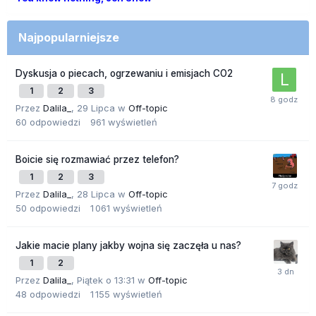
Najpopularniejsze
Dyskusja o piecach, ogrzewaniu i emisjach CO2
1
2
3
Przez
Dalila_
,
29 Lipca
w
Off-topic
60
odpowiedzi
961
wyświetleń
Boicie się rozmawiać przez telefon?
1
2
3
Przez
Dalila_
,
28 Lipca
w
Off-topic
50
odpowiedzi
1 061
wyświetleń
Jakie macie plany jakby wojna się zaczęła u nas?
1
2
Przez
Dalila_
,
Piątek o 13:31
w
Off-topic
48
odpowiedzi
1 155
wyświetleń