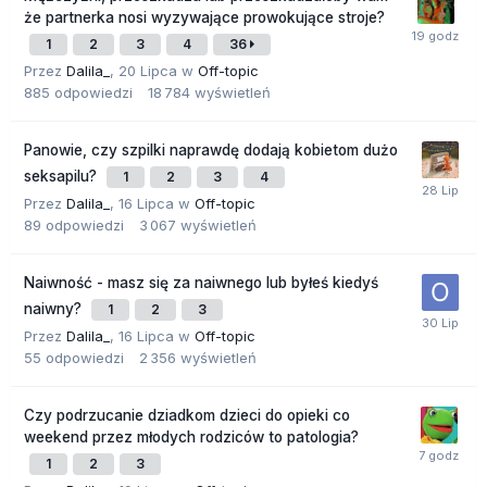
że partnerka nosi wyzywające prowokujące stroje?
1
2
3
4
36
Przez
Dalila_
,
20 Lipca
w
Off-topic
885
odpowiedzi
18 784
wyświetleń
Panowie, czy szpilki naprawdę dodają kobietom dużo
seksapilu?
1
2
3
4
Przez
Dalila_
,
16 Lipca
w
Off-topic
89
odpowiedzi
3 067
wyświetleń
Naiwność - masz się za naiwnego lub byłeś kiedyś
naiwny?
1
2
3
Przez
Dalila_
,
16 Lipca
w
Off-topic
55
odpowiedzi
2 356
wyświetleń
Czy podrzucanie dziadkom dzieci do opieki co
weekend przez młodych rodziców to patologia?
1
2
3