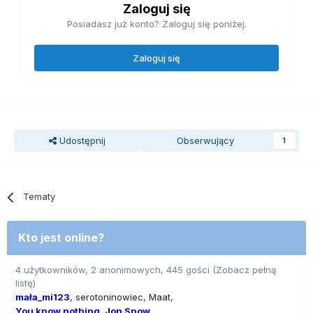
Zaloguj się
Posiadasz już konto? Zaloguj się poniżej.
Zaloguj się
Udostępnij
Obserwujący
1
Tematy
Kto jest online?
4 użytkowników, 2 anonimowych, 445 gości
(Zobacz pełną
listę)
mała_mi123
serotoninowiec
Maat
You know nothing, Jon Snow