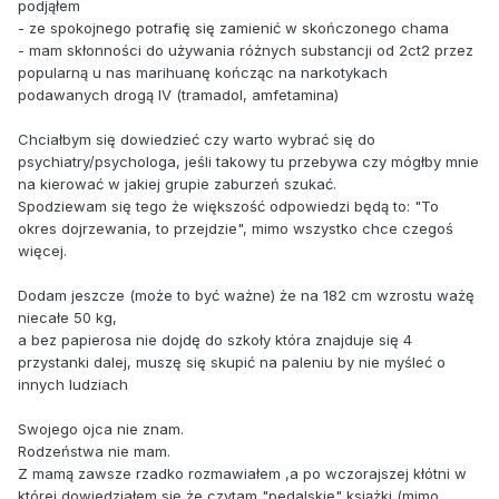
podjąłem
- ze spokojnego potrafię się zamienić w skończonego chama
- mam skłonności do używania różnych substancji od 2ct2 przez
popularną u nas marihuanę kończąc na narkotykach
podawanych drogą IV (tramadol, amfetamina)
Chciałbym się dowiedzieć czy warto wybrać się do
psychiatry/psychologa, jeśli takowy tu przebywa czy mógłby mnie
na kierować w jakiej grupie zaburzeń szukać.
Spodziewam się tego że większość odpowiedzi będą to: "To
okres dojrzewania, to przejdzie", mimo wszystko chce czegoś
więcej.
Dodam jeszcze (może to być ważne) że na 182 cm wzrostu ważę
niecałe 50 kg,
a bez papierosa nie dojdę do szkoły która znajduje się 4
przystanki dalej, muszę się skupić na paleniu by nie myśleć o
innych ludziach
Swojego ojca nie znam.
Rodzeństwa nie mam.
Z mamą zawsze rzadko rozmawiałem ,a po wczorajszej kłótni w
której dowiedziałem się że czytam "pedalskie" książki (mimo