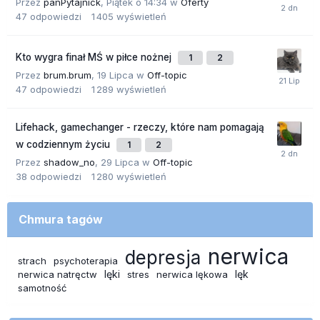
Przez
panPytajnick
,
Piątek o 14:34
w
Oferty
47
odpowiedzi
1 405
wyświetleń
Kto wygra finał MŚ w piłce nożnej
1
2
Przez
brum.brum
,
19 Lipca
w
Off-topic
47
odpowiedzi
1 289
wyświetleń
Lifehack, gamechanger - rzeczy, które nam pomagają
w codziennym życiu
1
2
Przez
shadow_no
,
29 Lipca
w
Off-topic
38
odpowiedzi
1 280
wyświetleń
Chmura tagów
nerwica
depresja
strach
psychoterapia
lęki
lęk
nerwica natręctw
stres
nerwica lękowa
samotność