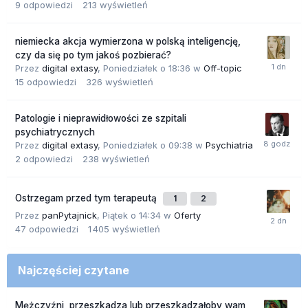
9
odpowiedzi
213
wyświetleń
niemiecka akcja wymierzona w polską inteligencję,
czy da się po tym jakoś pozbierać?
Przez
digital extasy
,
Poniedziałek o 18:36
w
Off-topic
15
odpowiedzi
326
wyświetleń
Patologie i nieprawidłowości ze szpitali
psychiatrycznych
Przez
digital extasy
,
Poniedziałek o 09:38
w
Psychiatria
2
odpowiedzi
238
wyświetleń
Ostrzegam przed tym terapeutą
1
2
Przez
panPytajnick
,
Piątek o 14:34
w
Oferty
47
odpowiedzi
1 405
wyświetleń
Najczęściej czytane
Mężczyźni, przeszkadza lub przeszkadzałoby wam