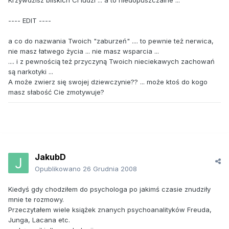
Krzywdzisz bliskich Ci ludzi ... a to niedopuszczalne ...
---- EDIT ----
a co do nazwania Twoich "zaburzeń" .... to pewnie też nerwica,
nie masz łatwego życia ... nie masz wsparcia ...
.... i z pewnością też przyczyną Twoich nieciekawych zachowań
są narkotyki ...
A może zwierz się swojej dziewczynie?? ... może ktoś do kogo
masz słabość Cie zmotywuje?
JakubD
Opublikowano
26 Grudnia 2008
Kiedyś gdy chodziłem do psychologa po jakimś czasie znudziły
mnie te rozmowy.
Przeczytałem wiele książek znanych psychoanalityków Freuda,
Junga, Lacana etc.