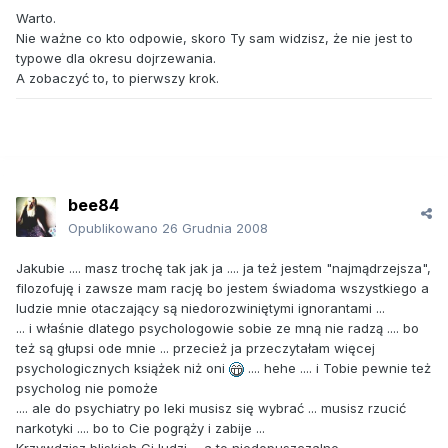
Warto.
Nie ważne co kto odpowie, skoro Ty sam widzisz, że nie jest to
typowe dla okresu dojrzewania.
A zobaczyć to, to pierwszy krok.
bee84
Opublikowano
26 Grudnia 2008
Jakubie .... masz trochę tak jak ja .... ja też jestem "najmądrzejsza",
filozofuję i zawsze mam rację bo jestem świadoma wszystkiego a
ludzie mnie otaczający są niedorozwiniętymi ignorantami ...
... i właśnie dlatego psychologowie sobie ze mną nie radzą .... bo
też są głupsi ode mnie ... przecież ja przeczytałam więcej
psychologicznych książek niż oni
.... hehe .... i Tobie pewnie też
psycholog nie pomoże
.... ale do psychiatry po leki musisz się wybrać ... musisz rzucić
narkotyki .... bo to Cie pogrąży i zabije ...