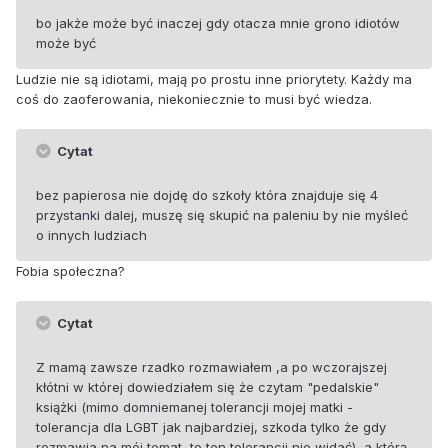
bo jakże może być inaczej gdy otacza mnie grono idiotów
może być
Ludzie nie są idiotami, mają po prostu inne priorytety. Każdy ma
coś do zaoferowania, niekoniecznie to musi być wiedza.
Cytat
bez papierosa nie dojdę do szkoły która znajduje się 4
przystanki dalej, muszę się skupić na paleniu by nie myśleć
o innych ludziach
Fobia społeczna?
Cytat
Z mamą zawsze rzadko rozmawiałem ,a po wczorajszej
kłótni w której dowiedziałem się że czytam "pedalskie"
książki (mimo domniemanej tolerancji mojej matki -
tolerancja dla LGBT jak najbardziej, szkoda tylko że gdy
rozmawia na mój temat, to ten tolerancji nie widać), a którą