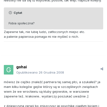
Niestety nie da się tu edytować postów, tak więc napisze kolejny.
Cytat
Fobia społeczna?
Zapewne tak, nie lubię ludzi, zatłoczonych miejsc etc.
a palenie papierosa pomaga mi nie myśleć o nich.
gohai
Opublikowano
26 Grudnia 2008
mówisz że ciężko znaleźć partnera tej samej płci, a szukałeś? ja
mam kilku kolegów gejów którzy są w szczęśliwych związkach
wiem że we wrocławiu są kluby gejowskie, w warszawie
zapewne też.. krakowie.. wystarczy poszukać uważnie ;]
z dziewczyną zerwij bo zniszczysz jej psychikę ciągłym biciem i