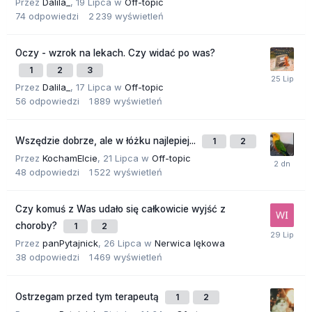
Przez
Dalila_
,
19 Lipca
w
Off-topic
74
odpowiedzi
2 239
wyświetleń
Oczy - wzrok na lekach. Czy widać po was?
1
2
3
Przez
Dalila_
,
17 Lipca
w
Off-topic
56
odpowiedzi
1 889
wyświetleń
Wszędzie dobrze, ale w łóżku najlepiej...
1
2
Przez
KochamElcie
,
21 Lipca
w
Off-topic
48
odpowiedzi
1 522
wyświetleń
Czy komuś z Was udało się całkowicie wyjść z
choroby?
1
2
Przez
panPytajnick
,
26 Lipca
w
Nerwica lękowa
38
odpowiedzi
1 469
wyświetleń
Ostrzegam przed tym terapeutą
1
2