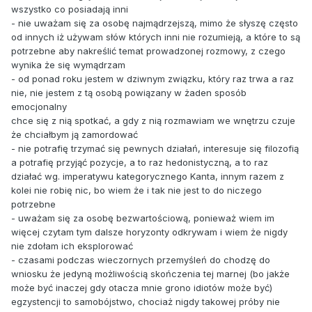
wszystko co posiadają inni
- nie uważam się za osobę najmądrzejszą, mimo że słyszę często
od innych iż używam słów których inni nie rozumieją, a które to są
potrzebne aby nakreślić temat prowadzonej rozmowy, z czego
wynika że się wymądrzam
- od ponad roku jestem w dziwnym związku, który raz trwa a raz
nie, nie jestem z tą osobą powiązany w żaden sposób
emocjonalny
chce się z nią spotkać, a gdy z nią rozmawiam we wnętrzu czuje
że chciałbym ją zamordować
- nie potrafię trzymać się pewnych działań, interesuje się filozofią
a potrafię przyjąć pozycje, a to raz hedonistyczną, a to raz
działać wg. imperatywu kategorycznego Kanta, innym razem z
kolei nie robię nic, bo wiem że i tak nie jest to do niczego
potrzebne
- uważam się za osobę bezwartościową, ponieważ wiem im
więcej czytam tym dalsze horyzonty odkrywam i wiem że nigdy
nie zdołam ich eksplorować
- czasami podczas wieczornych przemyśleń do chodzę do
wniosku że jedyną możliwością skończenia tej marnej (bo jakże
może być inaczej gdy otacza mnie grono idiotów może być)
egzystencji to samobójstwo, chociaż nigdy takowej próby nie