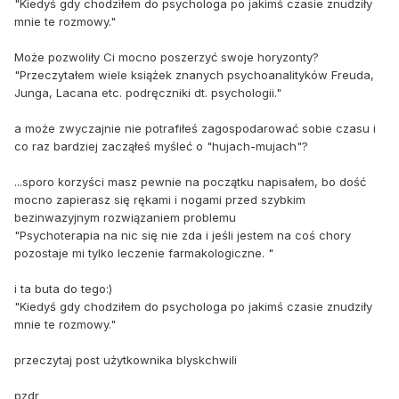
"Kiedyś gdy chodziłem do psychologa po jakimś czasie znudziły
mnie te rozmowy."
Może pozwoliły Ci mocno poszerzyć swoje horyzonty?
"Przeczytałem wiele książek znanych psychoanalityków Freuda,
Junga, Lacana etc. podręczniki dt. psychologii."
a może zwyczajnie nie potrafiłeś zagospodarować sobie czasu i
co raz bardziej zacząłeś myśleć o "hujach-mujach"?
...sporo korzyści masz pewnie na początku napisałem, bo dość
mocno zapierasz się rękami i nogami przed szybkim
bezinwazyjnym rozwiązaniem problemu
"Psychoterapia na nic się nie zda i jeśli jestem na coś chory
pozostaje mi tylko leczenie farmakologiczne. "
i ta buta do tego:)
"Kiedyś gdy chodziłem do psychologa po jakimś czasie znudziły
mnie te rozmowy."
przeczytaj post użytkownika blyskchwili
pzdr