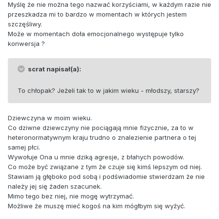
Myślę że nie można tego nazwać korzyściami, w każdym razie nie
przeszkadza mi to bardzo w momentach w których jestem
szczęśliwy.
Może w momentach doła emocjonalnego występuje tylko
konwersja ?
scrat napisał(a):
To chłopak? Jeżeli tak to w jakim wieku - młodszy, starszy?
Dziewczyna w moim wieku.
Co dziwne dziewczyny nie pociągają mnie fizycznie, za to w
heteronormatywnym kraju trudno o znalezienie partnera o tej
samej płci.
Wywołuje Ona u mnie dziką agresje, z błahych powodów.
Co może być związane z tym że czuje się kimś lepszym od niej.
Stawiam ją głęboko pod sobą i podświadomie stwierdzam że nie
należy jej się żaden szacunek.
Mimo tego bez niej, nie mogę wytrzymać.
Możliwe że muszę mieć kogoś na kim mógłbym się wyżyć.