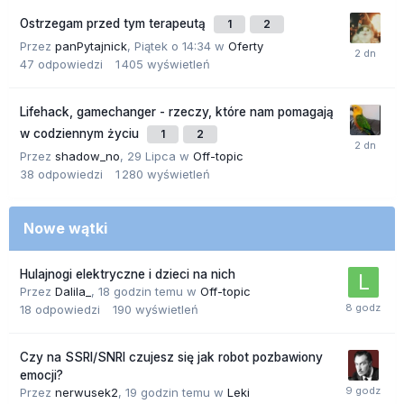
Ostrzegam przed tym terapeutą
1
2
Przez
panPytajnick
,
Piątek o 14:34
w
Oferty
47
odpowiedzi
1 405
wyświetleń
Lifehack, gamechanger - rzeczy, które nam pomagają
w codziennym życiu
1
2
Przez
shadow_no
,
29 Lipca
w
Off-topic
38
odpowiedzi
1 280
wyświetleń
Nowe wątki
Hulajnogi elektryczne i dzieci na nich
Przez
Dalila_
,
18 godzin temu
w
Off-topic
18
odpowiedzi
190
wyświetleń
Czy na SSRI/SNRI czujesz się jak robot pozbawiony
emocji?
Przez
nerwusek2
,
19 godzin temu
w
Leki