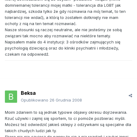
domniemanej tolerancji mojej matki - tolerancja dla LGBT jak
najbardziej, szkoda tylko że gdy rozmawia na mój temat, to ten
tolerancji nie widać), a którą to zostałem dotknięty nie mam
ochoty z nią na ten temat rozmawiać.
Nasze stosunki są raczej neutralne, ale nie jesteśmy ze sobą
związani tak mocno aby rozmawiać na niektóre tematy.
Napisałem maile do 4 instytucji: 3 ośrodków zajmujących się
psychologią dziecięcą oraz do kliniki psychiatrii i młodzieży,
czekam na odpowiedź.
Beksa
Opublikowano
26 Grudnia 2008
Moim zdaniem to są jednak typowe objawy okresu dojrzewania.
Rzuć używki i zajmij się sportem, to ci pomoże pozbierac myśli.
Możesz też odwiedzić jakieś sklepy z odzywkami są specjalne dla
takich chudych ludzi jak ty.
Skoro nic nie czujesz do panny to się z nią rozstań i szukaj innej