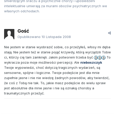
śmierdzącym sraczu a psychicznie chorzy i upośledzeni
intelektualnie umierają za murami obozów psychiatrycznych we
własnych odchodach.
Gość
Opublikowano
10 Listopada 2008
Nie jestem w stanie wyobrazić sobie, co przeżyłeś, włosy mi dęba
stają. Nie jestem też w stanie pojąć krzywdy, którą wyrządzili Tobie
ci, którzy cię tam zamknęli. Jakim potworem trzeba być
To
wykracza poza moje możliwości percepcji. Ale
nieboszczyk
Twoje wypowiedzi, choć dotyczą tragicznych wydarzeń, są
sensowne, spójne i logiczne. Twoje podejście jest dla mnie
zupełnie jasne i nie nie wiedzę żadnych powodów, aby twierdzić,
że coś z Tobą nie tak. To, jakie masz podejście do wielu spraw
jest absolutnie dla mnie jasne i nie są oznaką choroby a
traumatycznych przeżyć.