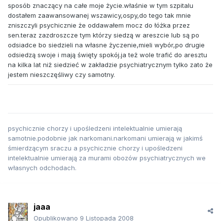
sposób znaczący na całe moje życie.właśnie w tym szpitalu
dostałem zaawansowanej wszawicy,ospy,do tego tak mnie
zniszczyli psychicznie że oddawałem mocz do łóżka przez
sen.teraz zazdroszcze tym którzy siedzą w areszcie lub są po
odsiadce bo siedzieli na własne życzenie,mieli wybór,po drugie
odsiedzą swoje i mają święty spokój.ja też wole trafić do aresztu
na kilka lat niż siedzieć w zakładzie psychiatrycznym tylko zato że
jestem nieszczęśliwy czy samotny.
psychicznie chorzy i upośledzeni intelektualnie umierają
samotnie.podobnie jak narkomani.narkomani umierają w jakimś
śmierdzącym sraczu a psychicznie chorzy i upośledzeni
intelektualnie umierają za murami obozów psychiatrycznych we
własnych odchodach.
jaaa
Opublikowano
9 Listopada 2008