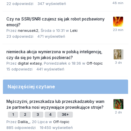
22
odpowiedzi
347
wyświetleń
Czy na SSRI/SNRI czujesz się jak robot pozbawiony
emocji?
Przez
nerwusek2
,
Środa o 10:31
w
Leki
23
odpowiedzi
471
wyświetleń
niemiecka akcja wymierzona w polską inteligencję,
czy da się po tym jakoś pozbierać?
Przez
digital extasy
,
Poniedziałek o 18:36
w
Off-topic
15
odpowiedzi
441
wyświetleń
Najczęściej czytane
Mężczyźni, przeszkadza lub przeszkadzałoby wam
że partnerka nosi wyzywające prowokujące stroje?
1
2
3
4
36
Przez
Dalila_
,
20 Lipca
w
Off-topic
885
odpowiedzi
19 450
wyświetleń