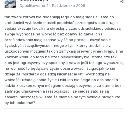
Opublikowano
24 Października 2008
tak zwani zdrowi nie doceniają tego co mają.siedzieli zato co
zrobili.mieli wybór.nie musieli popełniać przestępstwa.po drugie
sędzia skazuje takich na określony czas odsiadki.kiedy odsiedzą
swoje wychodzą na wolność bez obawy ścigania ich i
prześladowania.mają szanse wyjść na prostą i ułożyć sobie
życie,być szczęśliwym.co innego z tymi którzy urodzili sie z
uszkodzonym mózgiem.takich zamykają prewencyjnie i krępują na
każdym kroku.do tego na czas nieokreślony.nie istotne czy taki
ktoś jest agresywny czy spokojny.a nawet jeśli takiego wypuszczą
na wolność to będą całe życie obserwować i ścigać.jak to sie
dzieje że mordercy odsiedzą kilkanaście lat i wychodzą na
wolność,układają sobie życie i nikt ich nie ściga po odsiadce?a
ludzie z uszkodzonym mózgiem dostają dożywocie za darmo bez
żadnego ułaskawienia i resocjalizacji,że siedzą zato że są
samotni,nieszczęśliwi,zato że niemają na tym świecie nikogo kto
by ich pokochał?