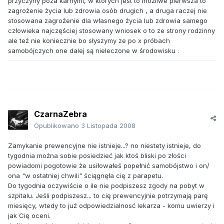
przyczyny poza karnymi, w których jest to możliwe pierwsza to
zagrożenie życia lub zdrowia osób drugich , a druga raczej nie
stosowana zagrożenie dla własnego życia lub zdrowia samego
człowieka najczęściej stosowany wniosek o to ze strony rodzinny
ale też nie koniecznie bo słyszymy ze po x próbach
samobójczych one dalej są nieleczone w środowisku .
CzarnaZebra
Opublikowano
3 Listopada 2008
Zamykanie prewencyjne nie istnieje...? no niestety istnieje, do
tygodnia można sobie posiedzieć jak ktoś bliski po złości
powiadomi pogotowie że usiłowałeś popełnić samobójstwo i on/
ona "w ostatniej chwili" ściągnęła cię z parapetu.
Do tygodnia oczywiście o ile nie podpiszesz zgody na pobyt w
szpitalu. Jeśli podpiszesz... to cię prewencyjnie potrzymają parę
miesięcy, wtedy to już odpowiedzialnosć lekarza - komu uwierzy i
jak Cię oceni.