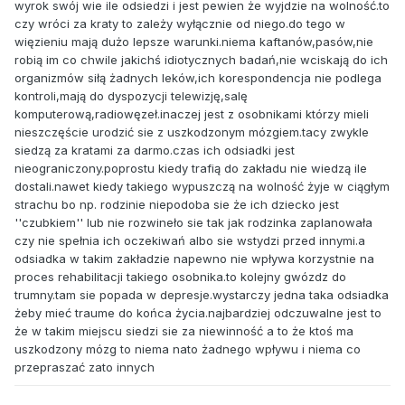
wyrok swój wie ile odsiedzi i jest pewien że wyjdzie na wolność.to
czy wróci za kraty to zależy wyłącznie od niego.do tego w
więzieniu mają dużo lepsze warunki.niema kaftanów,pasów,nie
robią im co chwile jakichś idiotycznych badań,nie wciskają do ich
organizmów siłą żadnych leków,ich korespondencja nie podlega
kontroli,mają do dyspozycji telewizję,salę
komputerową,radiowęzeł.inaczej jest z osobnikami którzy mieli
nieszczęście urodzić sie z uszkodzonym mózgiem.tacy zwykle
siedzą za kratami za darmo.czas ich odsiadki jest
nieograniczony.poprostu kiedy trafią do zakładu nie wiedzą ile
dostali.nawet kiedy takiego wypuszczą na wolność żyje w ciągłym
strachu bo np. rodzinie niepodoba sie że ich dziecko jest
''czubkiem'' lub nie rozwineło sie tak jak rodzinka zaplanowała
czy nie spełnia ich oczekiwań albo sie wstydzi przed innymi.a
odsiadka w takim zakładzie napewno nie wpływa korzystnie na
proces rehabilitacji takiego osobnika.to kolejny gwózdz do
trumny.tam sie popada w depresje.wystarczy jedna taka odsiadka
żeby mieć traume do końca życia.najbardziej odczuwalne jest to
że w takim miejscu siedzi sie za niewinność a to że ktoś ma
uszkodzony mózg to niema nato żadnego wpływu i niema co
przepraszać zato innych