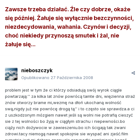
Zawsze trzeba działać. Źle czy dobrze, okaże
się później. Żałuje się wyłącznie bezczynności,
niezdecydowania, wahania. Czynów i decyzji,
choć niekiedy przynoszą smutek i żal, nie
żałuje się...
nieboszczyk
Opublikowano
27 Października 2008
problem jest w tym że ci którzy odsiadują swój wyrok ciągle
powtarzają:'' za kilka lat znów powrócą tamte dni, więzienna straż
znów otworzy brame mi,wezmę na dłoń ukochaną wolność
swą,nigdy już nie powrócę drogą tą'' i to często sie sprawdza.a ci
z uszkodzonym mózgiem nawet jeśli są wolni nie potrafią cieszyć
sie z tej wolności bo żyją w ciągłym strachu i niepewności.bo
ciąży nich dożywocie w zawieszeniu.bo ich ścigają tak zwani
zdrowi.tacy niemogą nawet spokojnie sie wyspać ani zjeść.film