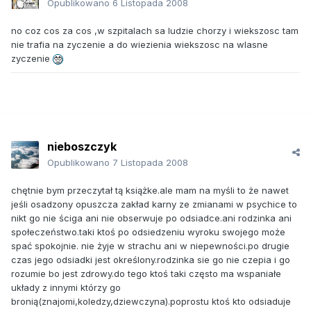
Opublikowano
6 Listopada 2008
no coz cos za cos ,w szpitalach sa ludzie chorzy i wiekszosc tam
nie trafia na zyczenie a do wiezienia wiekszosc na wlasne
zyczenie
nieboszczyk
Opublikowano
7 Listopada 2008
chętnie bym przeczytał tą książke.ale mam na myśli to że nawet
jeśli osadzony opuszcza zakład karny ze zmianami w psychice to
nikt go nie ściga ani nie obserwuje po odsiadce.ani rodzinka ani
społeczeństwo.taki ktoś po odsiedzeniu wyroku swojego może
spać spokojnie. nie żyje w strachu ani w niepewności.po drugie
czas jego odsiadki jest określony.rodzinka sie go nie czepia i go
rozumie bo jest zdrowy.do tego ktoś taki często ma wspaniałe
układy z innymi którzy go
bronią(znajomi,koledzy,dziewczyna).poprostu ktoś kto odsiaduje