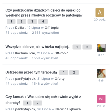
Czy podrzucanie dziadkom dzieci do opieki co
weekend przez młodych rodziców to patologia?
1
2
3
4
Przez
Dalila_
,
19 Lipca
w
Off-topic
75
odpowiedzi
2 368
wyświetleń
Wszędzie dobrze, ale w łóżku najlepiej...
1
2
Przez
KochamElcie
,
21 Lipca
w
Off-topic
48
odpowiedzi
1 558
wyświetleń
Ostrzegam przed tym terapeutą
1
2
Przez
panPytajnick
,
31 Lipca
w
Oferty
47
odpowiedzi
1 548
wyświetleń
Czy komuś z Was udało się całkowicie wyjść z
choroby?
1
2
Przez
panPytajnick
,
26 Lipca
w
Nerwica lękowa