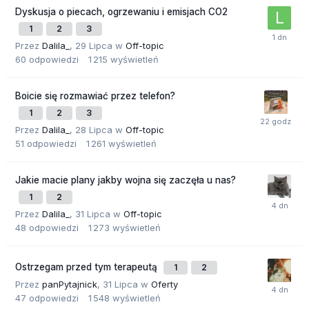
Dyskusja o piecach, ogrzewaniu i emisjach CO2
1
2
3
Przez
Dalila_
,
29 Lipca
w
Off-topic
60
odpowiedzi
1 215
wyświetleń
Boicie się rozmawiać przez telefon?
1
2
3
Przez
Dalila_
,
28 Lipca
w
Off-topic
51
odpowiedzi
1 261
wyświetleń
Jakie macie plany jakby wojna się zaczęła u nas?
1
2
Przez
Dalila_
,
31 Lipca
w
Off-topic
48
odpowiedzi
1 273
wyświetleń
Ostrzegam przed tym terapeutą
1
2
Przez
panPytajnick
,
31 Lipca
w
Oferty
47
odpowiedzi
1 548
wyświetleń