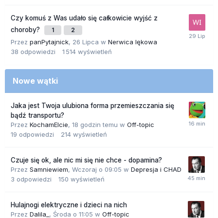
Czy komuś z Was udało się całkowicie wyjść z
choroby?
1
2
Przez
panPytajnick
,
26 Lipca
w
Nerwica lękowa
38
odpowiedzi
1 514
wyświetleń
Nowe wątki
Jaka jest Twoja ulubiona forma przemieszczania się
bądź transportu?
Przez
KochamElcie
,
18 godzin temu
w
Off-topic
19
odpowiedzi
214
wyświetleń
Czuje się ok, ale nic mi się nie chce - dopamina?
Przez
Samniewiem
,
Wczoraj o 09:05
w
Depresja i CHAD
3
odpowiedzi
150
wyświetleń
Hulajnogi elektryczne i dzieci na nich
Przez
Dalila_
,
Środa o 11:05
w
Off-topic