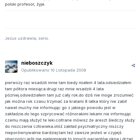
polski profesor, żyje.
Jezus uzdrawia, serio.
nieboszczyk
Opublikowano
10 Listopada 2008
pierwszy raz wsadzili mnie tam kiedy miałem 4 lata.odsiedziałem
tam póltora miesiąca.drugi raz mnie wsadzili 4 lata
pózniej.odsiedziałem tam już cały rok.do dziś nie moge zrozumieć
jak można rok czasu trzymać za kratami 8 latka który nie zabił
nawet muchy nie informując go z jakiego powodu jest w
zakładzie.do tego szprycować różnorakimi lekami nie informując
czemu mają służyć te leki.coltrane mówisz że areszt śledczy służy
do niszczenia człowieka.otóż zakład psychiatryczny niszczy
nieporównywalnie bardziej.tam też zawsze jesteś w czyjejś
obecności,jeśli nie pielęgniarek to innych pacjentów,okna i drzwi