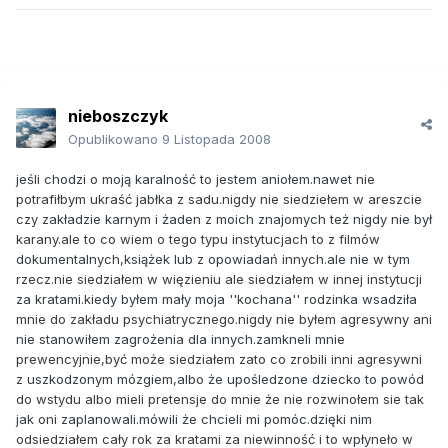
nieboszczyk
Opublikowano
9 Listopada 2008
jeśli chodzi o moją karalność to jestem aniołem.nawet nie
potrafiłbym ukraść jabłka z sadu.nigdy nie siedziełem w areszcie
czy zakładzie karnym i żaden z moich znajomych też nigdy nie był
karany.ale to co wiem o tego typu instytucjach to z filmów
dokumentalnych,książek lub z opowiadań innych.ale nie w tym
rzecz.nie siedziałem w więzieniu ale siedziałem w innej instytucji
za kratami.kiedy byłem mały moja ''kochana'' rodzinka wsadziła
mnie do zakładu psychiatrycznego.nigdy nie byłem agresywny ani
nie stanowiłem zagrożenia dla innych.zamkneli mnie
prewencyjnie,być może siedziałem zato co zrobili inni agresywni
z uszkodzonym mózgiem,albo że upośledzone dziecko to powód
do wstydu albo mieli pretensje do mnie że nie rozwinołem sie tak
jak oni zaplanowali.mówili że chcieli mi pomóc.dzięki nim
odsiedziałem cały rok za kratami za niewinność i to wpłyneło w