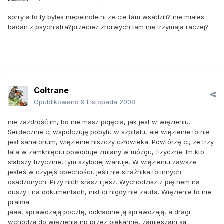
sorry a to ty byles niepelnoletni ze cie tam wsadzili? nie miales
badan z psychiatra?przeciez zrorwych tam nie trzymaja raczej?
Coltrane
Opublikowano
9 Listopada 2008
nie zazdrość im, bo nie masz pojęcia, jak jest w więzieniu.
Serdecznie ci współczuję pobytu w szpitalu, ale więzienie to nie
jest sanatorium, więzienie niszczy człowieka. Powtórzę ci, ze trzy
lata w zamknięciu powoduje zmiany w mózgu, fizyczne. Im kto
słabszy fizycznie, tym szybciej wariuje. W więzieniu zawsze
jesteś w czyjejś obecności, jeśli nie strażnika to innych
osadzonych. Przy nich srasz i jesz. Wychodzisz z piętnem na
duszy i na dokumentach, nikt ci nigdy nie zaufa. Więzienie to nie
pralnia.
jaaa, sprawdzają pocztę, dokładnie ją sprawdzają, a dragi
wchodzą do więzienia np przez piekarnię, zamieszani są