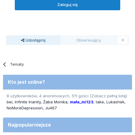
Zaloguj się
Udostępnij
Obserwujący
0
Tematy
Kto jest online?
8 użytkowników, 4 anonimowych, 511 gości
(Zobacz pełną listę)
bei
Infinite Inanity
Żaba Monika
mała_mi123
take
Lukashek
NoMoreDepression
Ju467
Najpopularniejsze