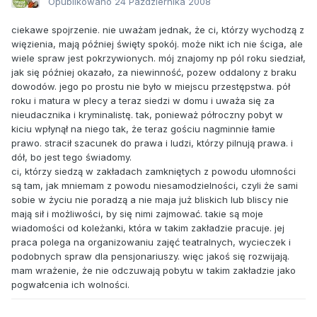
Opublikowano
24 Października 2008
ciekawe spojrzenie. nie uważam jednak, że ci, którzy wychodzą z
więzienia, mają później święty spokój. może nikt ich nie ściga, ale
wiele spraw jest pokrzywionych. mój znajomy np pól roku siedział,
jak się później okazało, za niewinność, pozew oddalony z braku
dowodów. jego po prostu nie było w miejscu przestępstwa. pół
roku i matura w plecy a teraz siedzi w domu i uważa się za
nieudacznika i kryminalistę. tak, ponieważ półroczny pobyt w
kiciu wpłynął na niego tak, że teraz gościu nagminnie łamie
prawo. stracił szacunek do prawa i ludzi, którzy pilnują prawa. i
dół, bo jest tego świadomy.
ci, którzy siedzą w zakładach zamkniętych z powodu ułomności
są tam, jak mniemam z powodu niesamodzielności, czyli że sami
sobie w życiu nie poradzą a nie maja już bliskich lub bliscy nie
mają sił i możliwości, by się nimi zajmować. takie są moje
wiadomości od koleżanki, która w takim zakładzie pracuje. jej
praca polega na organizowaniu zajęć teatralnych, wycieczek i
podobnych spraw dla pensjonariuszy. więc jakoś się rozwijają.
mam wrażenie, że nie odczuwają pobytu w takim zakładzie jako
pogwałcenia ich wolności.