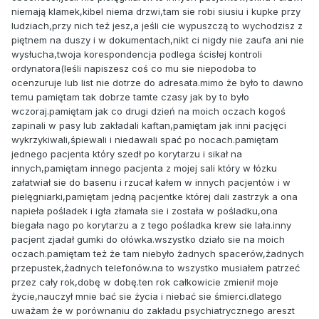
niemają klamek,kibel niema drzwi,tam sie robi siusiu i kupke przy
ludziach,przy nich też jesz,a jeśli cie wypuszczą to wychodzisz z
piętnem na duszy i w dokumentach,nikt ci nigdy nie zaufa ani nie
wysłucha,twoja korespondencja podlega ścisłej kontroli
ordynatora(leśli napiszesz coś co mu sie niepodoba to
ocenzuruje lub list nie dotrze do adresata.mimo że było to dawno
temu pamiętam tak dobrze tamte czasy jak by to było
wczoraj.pamiętam jak co drugi dzień na moich oczach kogoś
zapinali w pasy lub zakładali kaftan,pamiętam jak inni pacjęci
wykrzykiwali,śpiewali i niedawali spać po nocach.pamiętam
jednego pacjenta który szedł po korytarzu i sikał na
innych,pamiętam innego pacjenta z mojej sali który w łózku
załatwiał sie do basenu i rzucał kałem w innych pacjentów i w
pielęgniarki,pamiętam jedną pacjentke której dali zastrzyk a ona
napieła pośladek i igła złamała sie i została w pośladku,ona
biegała nago po korytarzu a z tego pośladka krew sie lała.inny
pacjent zjadał gumki do ołówka.wszystko działo sie na moich
oczach.pamiętam też że tam niebyło żadnych spacerów,żadnych
przepustek,żadnych telefonów.na to wszystko musiałem patrzeć
przez cały rok,dobę w dobę.ten rok całkowicie zmienił moje
życie,nauczył mnie bać sie życia i niebać sie śmierci.dlatego
uważam że w porównaniu do zakładu psychiatrycznego areszt