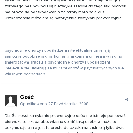
symetria jest mi dobrze znany.ale przypadki zamknięcie kogoś
zdrowego bez powodu są niezwykle rzadkie.do tego taki osobnik
ma prawo do odszkodowania za straty moralne.a ci z
uszkodzonym mózgiem są notorycznie zamykani prewencyjnie.
psychicznie chorzy i upośledzeni intelektualnie umierają
samotnie.podobnie jak narkomani.narkomani umierają w jakimś
śmierdzącym sraczu a psychicznie chorzy i upośledzeni
intelektualnie umierają za murami obozów psychiatrycznych we
własnych odchodach.
Gość
Opublikowano
27 Października 2008
Dla Ścisłości zamykanie prewencyjne osób nie istnieje ponieważ
pierwsze to trzeba ubezwłasnowolnić taką osobę a może to
uczynić sąd a nie jest to proste do uzyskania , istnieją tylko dwie