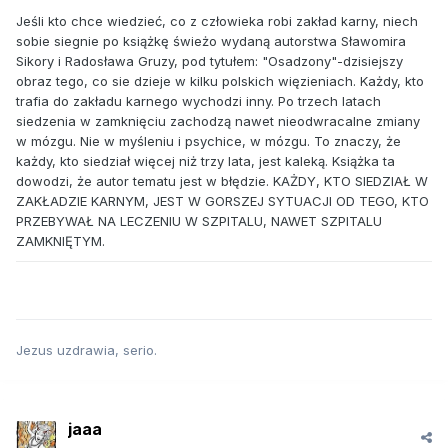
Jeśli kto chce wiedzieć, co z człowieka robi zakład karny, niech
sobie siegnie po książkę świeżo wydaną autorstwa Sławomira
Sikory i Radosława Gruzy, pod tytułem: "Osadzony"-dzisiejszy
obraz tego, co sie dzieje w kilku polskich więzieniach. Każdy, kto
trafia do zakładu karnego wychodzi inny. Po trzech latach
siedzenia w zamknięciu zachodzą nawet nieodwracalne zmiany
w mózgu. Nie w myśleniu i psychice, w mózgu. To znaczy, że
każdy, kto siedział więcej niż trzy lata, jest kaleką. Książka ta
dowodzi, że autor tematu jest w błędzie. KAŻDY, KTO SIEDZIAŁ W
ZAKŁADZIE KARNYM, JEST W GORSZEJ SYTUACJI OD TEGO, KTO
PRZEBYWAŁ NA LECZENIU W SZPITALU, NAWET SZPITALU
ZAMKNIĘTYM.
Jezus uzdrawia, serio.
jaaa