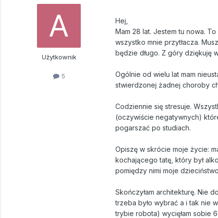
Hej,
Mam 28 lat. Jestem tu nowa. To
wszystko mnie przytłacza. Musz
będzie długo. Z góry dziękuję w
Użytkownik
Ogólnie od wielu lat mam nieus
5
stwierdzonej żadnej choroby ch
Codziennie się stresuje. Wszys
(oczywiście negatywnych) której
pogarszać po studiach.
Opiszę w skrócie moje życie: 
kochającego tatę, który był alko
pomiędzy nimi moje dzieciństwo 
Skończyłam architekturę. Nie d
trzeba było wybrać a i tak nie
trybie robota) wycięłam sobie 6 