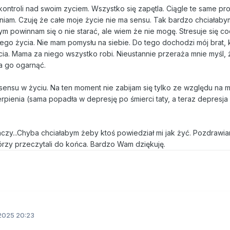
kontroli nad swoim zyciem. Wszystko się zapętla. Ciągle te same pr
rniam. Czuję że całe moje życie nie ma sensu. Tak bardzo chciałaby
m powinnam się o nie starać, ale wiem że nie mogę. Stresuje się c
ego życia. Nie mam pomysłu na siebie. Do tego dochodzi mój brat, 
cia. Mama za niego wszystko robi. Nieustannie przeraża mnie myśl, 
ła go ogarnąć.
ensu w życiu. Na ten moment nie zabijam się tylko ze względu na 
erpienia (sama popadła w depresję po śmierci taty, a teraz depresja
aczy...Chyba chciałabym żeby ktoś powiedział mi jak żyć. Pozdrawi
tórzy przeczytali do końca. Bardzo Wam dziękuję.
2025 20:23