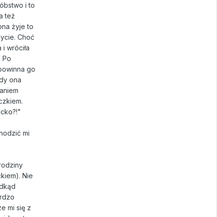
óbstwo i to
a też
ona żyje to
ycie. Choć
 i wróciła
. Po
 powinna go
gdy ona
daniem
iczkiem.
ecko?!"
chodzić mi
rodziny
kiem). Nie
odkąd
ardzo
e mi się z