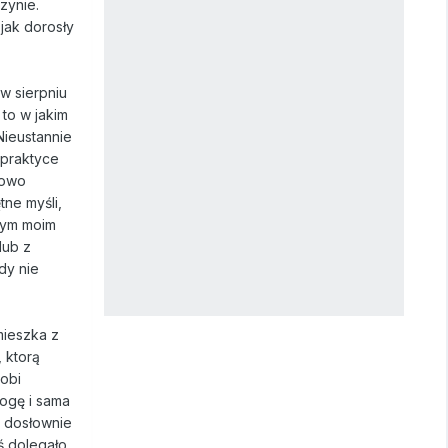
zynie.
jak dorosły
w sierpniu
to w jakim
Nieustannie
 praktyce
iowo
tne myśli,
ałym moim
lub z
dy nie
mieszka z
 ktorą
robi
mogę i sama
i dosłownie
ś dolegało.