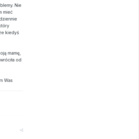
oblemy. Nie
m mieć
odziennie
który
że kiedyś
moją mamę,
 wróciła od
am Was