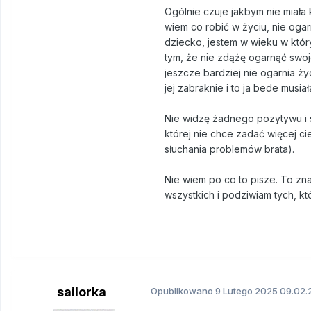
Ogólnie czuje jakbym nie miała 
wiem co robić w życiu, nie oga
dziecko, jestem w wieku w który
tym, że nie zdążę ogarnąć swoj
jeszcze bardziej nie ogarnia ży
jej zabraknie i to ja bede musia
Nie widzę żadnego pozytywu i s
której nie chce zadać więcej ci
słuchania problemów brata).
Nie wiem po co to pisze. To zn
wszystkich i podziwiam tych, k
sailorka
Opublikowano
9 Lutego 2025
09.02.