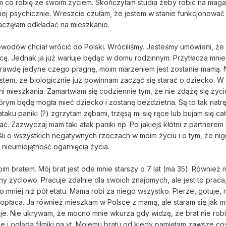
m co robię ze swoim życiem. Skończyłam studia żeby robić na maga
ej psychicznie. Wreszcie czułam, że jestem w stanie funkcjonować 
częłam odkładać na mieszkanie.
wodów chciał wrócić do Polski. Wróciliśmy. Jesteśmy umówieni, że 
. Jednak ja już wariuje będąc w domu rodzinnym. Przytłacza mnie 
prawdę jedyne czego pragnę, moim marzeniem jest zostanie mamą. 
estem, że biologicznie juz powinnam zacząć się starać o dziecko. W
ani mieszkania. Zamartwiam się codziennie tym, że nie zdążę się życ
rym będę mogła mieć dziecko i zostanę bezdzietna. Są to tak natrę
aku paniki (?) zgrzytam zębami, trzęsą mi się ręce lub bujam się c
ć. Zazwyczaj mam taki atak paniki np. Po jakiejś kłótni z partnerem 
i o wszystkich negatywnych rzeczach w moim życiu i o tym, że nig
nieumiejętność ogarnięcia życia.
m bratem. Mój brat jest ode mnie starszy o 7 lat (ma 35). Również 
y życiowo. Pracuje zdalnie dla swoich znajomych, ale jest to praca,
to mniej niż pół etatu. Mama robi za niego wszystko. Pierze, gotuje, 
opłaca. Ja również mieszkam w Polsce z mamą, ale staram się jak 
uje. Nie ukrywam, że mocno mnie wkurza gdy widzę, że brat nie rob
ze i ogląda filmiki na yt. Mojemu bratu od kiedy pamiętam zawsze co