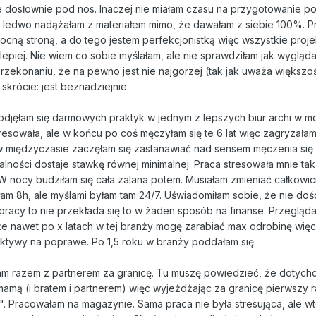
 dosłownie pod nos. Inaczej nie miałam czasu na przygotowanie po
h ledwo nadążałam z materiałem mimo, że dawałam z siebie 100%. P
mocną stroną, a do tego jestem perfekcjonistką więc wszystkie proje
epiej. Nie wiem co sobie myślałam, ale nie sprawdziłam jak wygląda
przekonaniu, że na pewno jest nie najgorzej (tak jak uważa większo
skrócie: jest beznadziejnie.
podjęłam się darmowych praktyk w jednym z lepszych biur archi w mo
resowała, ale w końcu po coś męczyłam się te 6 lat więc zagryzałam
w międzyczasie zaczęłam się zastanawiać nad sensem męczenia się
alności dostaje stawkę równej minimalnej. Praca stresowała mnie ta
W nocy budziłam się cała zalana potem. Musiałam zmieniać całkowic
m 8h, ale myślami byłam tam 24/7. Uświadomiłam sobie, że nie doś
pracy to nie przekłada się to w żaden sposób na finanse. Przegląd
, że nawet po x latach w tej branży mogę zarabiać max odrobinę więc
ektywy na poprawe. Po 1,5 roku w branży poddałam się.
łam razem z partnerem za granicę. Tu muszę powiedzieć, że dotych
mamą (i bratem i partnerem) więc wyjeżdżając za granicę pierwszy 
. Pracowałam na magazynie. Sama praca nie była stresująca, ale w