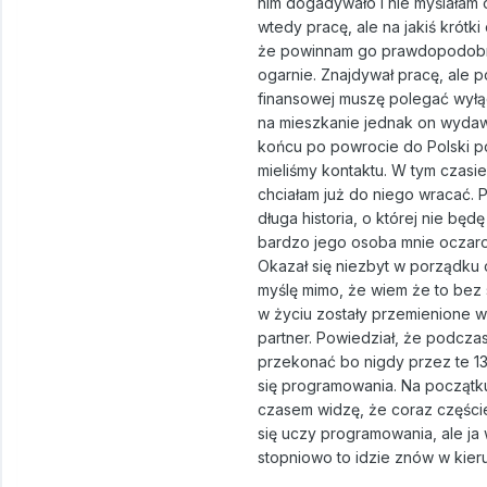
nim dogadywało i nie myślałam o
wtedy pracę, ale na jakiś krótki 
że powinnam go prawdopodobni
ogarnie. Znajdywał pracę, ale 
finansowej muszę polegać wyłąc
na mieszkanie jednak on wydawał
końcu po powrocie do Polski po
mieliśmy kontaktu. W tym czasie 
chciałam już do niego wracać. 
długa historia, o której nie będ
bardzo jego osoba mnie oczarow
Okazał się niezbyt w porządku 
myślę mimo, że wiem że to bez 
w życiu zostały przemienione w
partner. Powiedział, że podczas
przekonać bo nigdy przez te 13 
się programowania. Na początk
czasem widzę, że coraz częście
się uczy programowania, ale ja
stopniowo to idzie znów w kieru