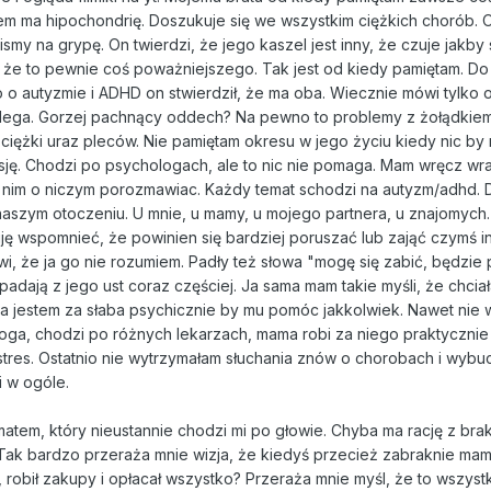
m ma hipochondrię. Doszukuje się we wszystkim ciężkich chorób. O
y na grypę. On twierdzi, że jego kaszel jest inny, że czuje jakby s
 że to pewnie coś poważniejszego. Tak jest od kiedy pamiętam. Do
no o autyzmie i ADHD on stwierdził, że ma oba. Wiecznie mówi tylko 
lega. Gorzej pachnący oddech? Na pewno to problemy z żołądkiem
ciężki uraz pleców. Nie pamiętam okresu w jego życiu kiedy nic by 
ję. Chodzi po psychologach, ale to nic nie pomaga. Mam wręcz wr
ę z nim o niczym porozmawiac. Każdy temat schodzi na autyzm/adhd.
 naszym otoczeniu. U mnie, u mamy, u mojego partnera, u znajomych.
uję wspomnieć, że powinien się bardziej poruszać lub zająć czymś 
i, że ja go nie rozumiem. Padły też słowa "mogę się zabić, będzie
 padają z jego ust coraz częściej. Ja sama mam takie myśli, że chci
ama jestem za słaba psychicznie by mu pomóc jakkolwiek. Nawet nie 
oga, chodzi po różnych lekarzach, mama robi za niego praktycznie
tres. Ostatnio nie wytrzymałam słuchania znów o chorobach i wybu
i w ogóle.
matem, który nieustannie chodzi mi po głowie. Chyba ma rację z bra
 Tak bardzo przeraża mnie wizja, że kiedyś przecież zabraknie mam
 robił zakupy i opłacał wszystko? Przeraża mnie myśl, że to wszys