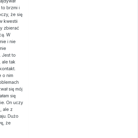
najdywał
 to brzmi i
zy, że się
w kwestii
y zbierać
icą. W
ie i nie
 nie
 Jest to
 ale tak
kontakt.
e o nim
roblemach
wał się mój
ałam się
bie. On uczy
 ale z
aju. Dużo
wę, że