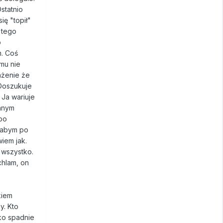
statnio
ię "topił"
 tego
o
. Coś
mu nie
ażenie że
 Doszukuje
 Ja wariuje
innym
 po
ałabym po
wiem jak.
 wszystko.
chlam, on
kiem
y. Kto
tko spadnie