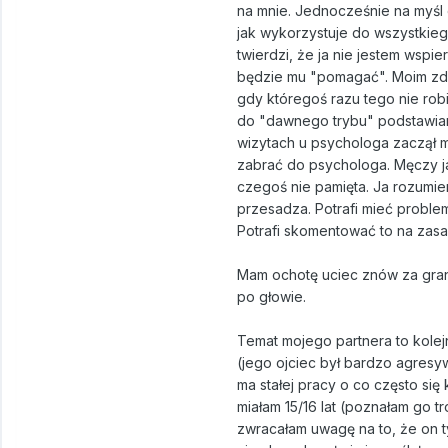
na mnie. Jednocześnie na myśl o
jak wykorzystuje do wszystkieg
twierdzi, że ja nie jestem wspi
będzie mu "pomagać". Moim zda
gdy któregoś razu tego nie robi
do "dawnego trybu" podstawian
wizytach u psychologa zaczął m
zabrać do psychologa. Męczy ja
czegoś nie pamięta. Ja rozumie
przesadza. Potrafi mieć problem 
Potrafi skomentować to na zasad
Mam ochotę uciec znów za granic
po głowie.
Temat mojego partnera to kolej
(jego ojciec był bardzo agresy
ma stałej pracy o co często się
miałam 15/16 lat (poznałam go t
zwracałam uwagę na to, że on ty