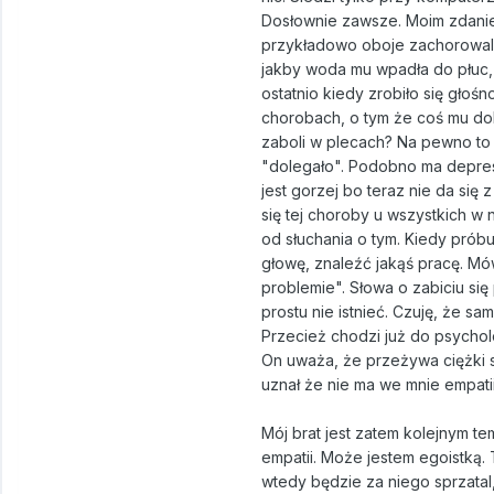
Dosłownie zawsze. Moim zdanie
przykładowo oboje zachorowalism
jakby woda mu wpadła do płuc,
ostatnio kiedy zrobiło się głoś
chorobach, o tym że coś mu do
zaboli w plecach? Na pewno to 
"dolegało". Podobno ma depres
jest gorzej bo teraz nie da si
się tej choroby u wszystkich w
od słuchania o tym. Kiedy prób
głowę, znaleźć jakąś pracę. Mów
problemie". Słowa o zabiciu się
prostu nie istnieć. Czuję, że s
Przecież chodzi już do psychol
On uważa, że przeżywa ciężki s
uznał że nie ma we mnie empati
Mój brat jest zatem kolejnym te
empatii. Może jestem egoistką.
wtedy będzie za niego sprzatal,