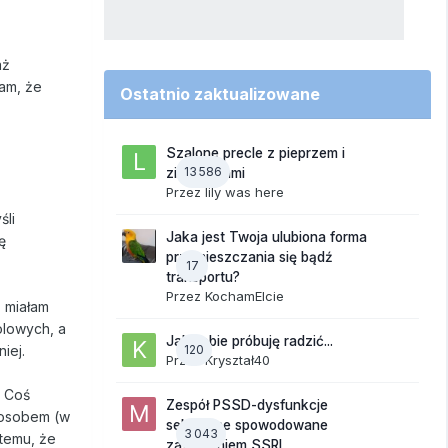
aż
am, że
Ostatnio zaktualizowane
Szalone precle z pieprzem i
13 586
ziemniakami
Przez
lily was here
śli
Jaka jest Twoja ulubiona forma
ę
przemieszczania się bądź
17
transportu?
Przez
KochamElcie
 miałam
holowych, a
Jak sobie próbuję radzić...
iej.
120
Przez
Kryształ40
. Coś
Zespół PSSD-dysfunkcje
sposobem (w
seksualne spowodowane
3 043
 temu, że
zażywaniem SSRI