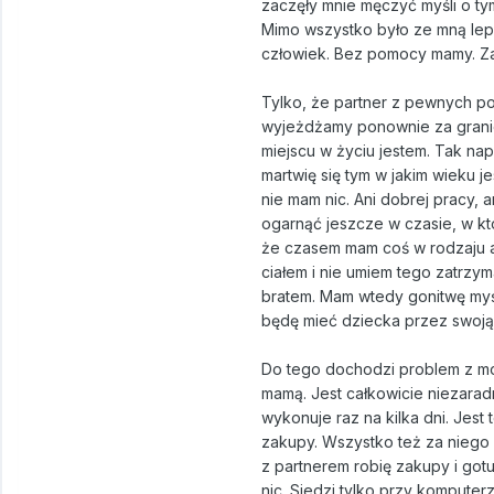
zaczęły mnie męczyć myśli o ty
Mimo wszystko było ze mną lepi
człowiek. Bez pomocy mamy. Za
Tylko, że partner z pewnych po
wyjeżdżamy ponownie za granicę
miejscu w życiu jestem. Tak na
martwię się tym w jakim wieku j
nie mam nic. Ani dobrej pracy, 
ogarnąć jeszcze w czasie, w któ
że czasem mam coś w rodzaju at
ciałem i nie umiem tego zatrzyma
bratem. Mam wtedy gonitwę myśl
będę mieć dziecka przez swoją 
Do tego dochodzi problem z moi
mamą. Jest całkowicie niezaradn
wykonuje raz na kilka dni. Jest 
zakupy. Wszystko też za niego 
z partnerem robię zakupy i got
nic. Siedzi tylko przy komputer