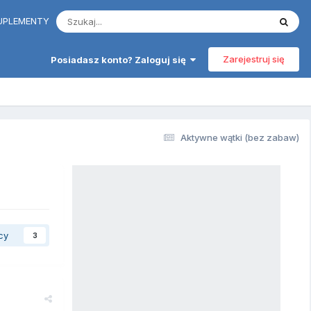
 SUPLEMENTY
Zarejestruj się
Posiadasz konto? Zaloguj się
Aktywne wątki (bez zabaw)
cy
3