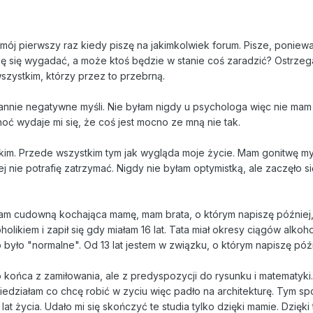
 mój pierwszy raz kiedy piszę na jakimkolwiek forum. Pisze, poniew
ę się wygadać, a może ktoś będzie w stanie coś zaradzić? Ostrzeg
szystkim, którzy przez to przebrną.
tannie negatywne myśli. Nie byłam nigdy u psychologa więc nie mam
oć wydaje mi się, że coś jest mocno ze mną nie tak.
tkim. Przede wszystkim tym jak wygląda moje życie. Mam gonitwę my
 nie potrafię zatrzymać. Nigdy nie byłam optymistką, ale zaczęło si
mam cudowną kochająca mamę, mam brata, o którym napiszę później,
holikiem i zapił się gdy miałam 16 lat. Tata miał okresy ciągów alko
było "normalne". Od 13 lat jestem w związku, o którym napiszę późn
o końca z zamiłowania, ale z predyspozycji do rysunku i matematyki
 wiedziałam co chcę robić w zyciu więc padło na architekturę. Tym 
lat życia. Udało mi się skończyć te studia tylko dzięki mamie. Dzięki