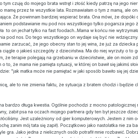
 tym czuję do mojego brata wstręt i złość kiedy patrzę na jego nier
o mamę przez te wszystkie lata. Rozmawiałam o tym z mamą, ale on
erająca. Że powinnam bardziej wspierać brata. Ona mówi, że dopóki 
niem podstawianie mu pod nos wszystkiego tylko pogarsza jego ż
ła to on jechał tylko na fast foodach...Mama w końcu nie wytrzymała
ia pod nos. Do tego wszystkiego on wydaje się być nie wdzięczny
amie zarzucać, że jego obecny stan to jej wina, że już za dziecka
 ciągle o jakieś szczegóły z dzieciństwa. Ma do niej wyrzuty o to 
m, że terapie polegają na grzebaniu w dzieciństwie, ale on moim z
o to, że mama nie pamięta sytuacji, w której on bawił się jakimś sło
zie: "jak matka może nie pamiętać w jaki sposób bawiło się jej dzi
ę, ale to nie zmienia faktu, że sytuacja z bratem chodzi i będzie 
na bardzo długa kwestia. Ogólnie pochodzi z mocno patologicznej 
wny, zabił psa na oczach mojego partnera gdy ten był jeszcze dziec
 kłóciliśmy. Jest uzależniony od gier komputerowych. Jestem z nim 
rochę zanim mój tata się zapił). Początkowo jako nastolatka nie za b
le gra. Jako jedna z nielicznych osób potrafił mnie rozbawić. Dobrz