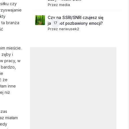
siłku czy
Przez
media
rzyswajanie
kty
Czy na SSRI/SNRI czujesz się
 ta branża
17
jak robot pozbawiony emocji?
Przez
nerwusek2
ść
im mieście.
 zęby i
 w pracy, w
k bardzo,
ie
ć że
ałam inne
ej niż
czas
raz miałam
tedy