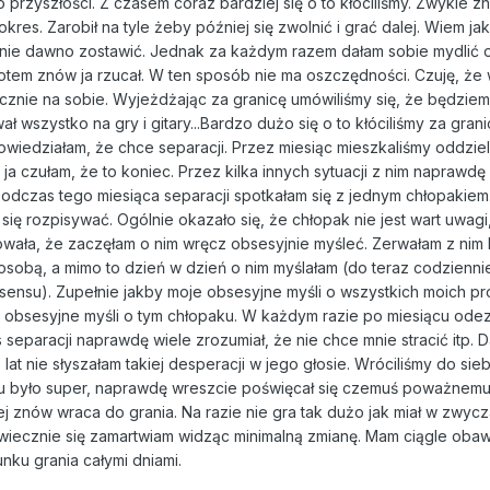
 przyszłości. Z czasem coraz bardziej się o to kłóciliśmy. Zwykle z
okres. Zarobił na tyle żeby później się zwolnić i grać dalej. Wiem jak
e dawno zostawić. Jednak za każdym razem dałam sobie mydlić oc
potem znów ja rzucał. W ten sposób nie ma oszczędności. Czuję, że 
znie na sobie. Wyjeżdżając za granicę umówiliśmy się, że będziem
 wszystko na gry i gitary...Bardzo dużo się o to kłóciliśmy za gran
wiedziałam, że chce separacji. Przez miesiąc mieszkaliśmy oddzieln
ja czułam, że to koniec. Przez kilka innych sytuacji z nim naprawdę
Podczas tego miesiąca separacji spotkałam się z jednym chłopakiem.
ę się rozpisywać. Ogólnie okazało się, że chłopak nie jest wart uwagi,
ała, że zaczęłam o nim wręcz obsesyjnie myśleć. Zerwałam z nim 
osobą, a mimo to dzień w dzień o nim myślałam (do teraz codzienni
sensu). Zupełnie jakby moje obsesyjne myśli o wszystkich moich p
 obsesyjne myśli o tym chłopaku. W każdym razie po miesiącu odez
 separacji naprawdę wiele zrozumiał, że nie chce mnie stracić itp. D
lat nie słyszałam takiej desperacji w jego głosie. Wróciliśmy do sie
u było super, naprawdę wreszcie poświęcał się czemuś poważnemu,
j znów wraca do grania. Na razie nie gra tak dużo jak miał w zwycz
 wiecznie się zamartwiam widząc minimalną zmianę. Mam ciągle oba
nku grania całymi dniami.