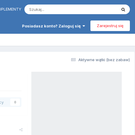
 SUPLEMENTY
Zarejestruj się
Posiadasz konto? Zaloguj się
Aktywne wątki (bez zabaw)
cy
0