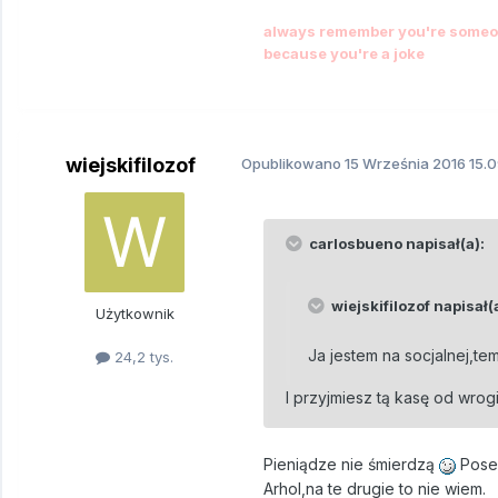
always remember you're someon
because you're a joke
wiejskifilozof
Opublikowano
15 Września 2016
15.0
carlosbueno napisał(a):
wiejskifilozof napisał(
Użytkownik
Ja jestem na socjalnej,te
24,2 tys.
I przyjmiesz tą kasę od wro
Pieniądze nie śmierdzą
Poseł
Arhol,na te drugie to nie wiem.