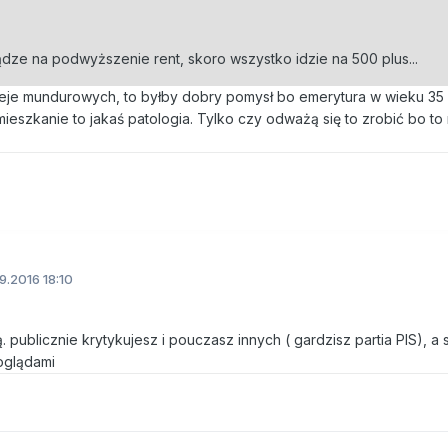
ze na podwyższenie rent, skoro wszystko idzie na 500 plus...
leje mundurowych, to byłby dobry pomysł bo emerytura w wieku 35 la
mieszkanie to jakaś patologia. Tylko czy odważą się to zrobić bo t
9.2016 18:10
ą. publicznie krytykujesz i pouczasz innych ( gardzisz partia PIS), a 
oglądami