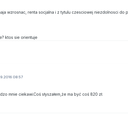
aja wzrosnac, renta socjalna i z tytulu czesciowej niezdolnosci do 
? ktos sie orientuje
9.2016 08:57
rdzo mnie ciekawi.Coś słyszałem,że ma być coś 820 zł.