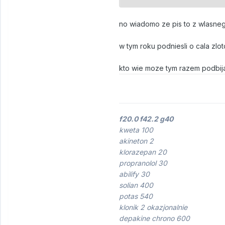
no wiadomo ze pis to z wlasnego
w tym roku podniesli o cala zlo
kto wie moze tym razem podbija
f20.0 f42.2 g40
kweta 100
akineton 2
klorazepan 20
propranolol 30
abilify 30
solian 400
potas 540
klonik 2 okazjonalnie
depakine chrono 600