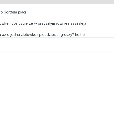
 portfela placi
towke i cos czuje ze w przyszlym rowniez zaszaleja
 az o jedna zlotowke i piecdziesiat groszy? he he