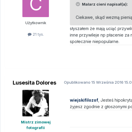
Malarz cieni napisał(a):
Ciekawe, skąd wezmą pieniąd
Użytkownik
słyszałem że mają uciąć przywi
21 tys.
inne przywileje np płacenie za 
społecznie niepopularne.
Lusesita Dolores
Opublikowano
15 Września 2016
15.0
wiejskifilozof
, Jesteś hipokryt
żyjesz zgodnie z głoszonymi p
Mistrz zimowej
fotografii