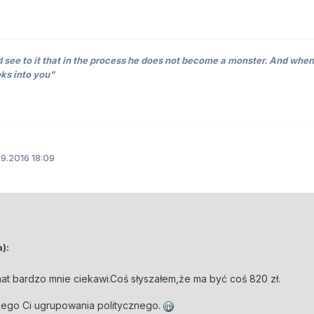
see to it that in the process he does not become a monster. And when
oks into you"
9.2016 18:09
a):
mat bardzo mnie ciekawi.Coś słyszałem,że ma być coś 820 zł.
giego Ci ugrupowania politycznego.