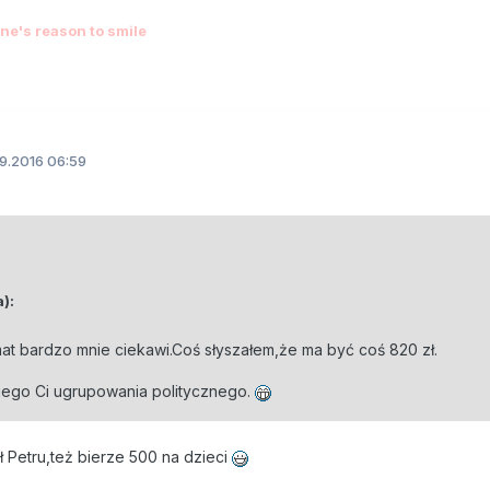
e's reason to smile
9.2016 06:59
a):
mat bardzo mnie ciekawi.Coś słyszałem,że ma być coś 820 zł.
giego Ci ugrupowania politycznego.
 Petru,też bierze 500 na dzieci