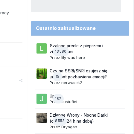
pracy
Ostatnio zaktualizowane
Szalone precle z pieprzem i
13 580
ziemniakami
Przez
lily was here
Czy na SSRI/SNRI czujesz się
15
jak robot pozbawiony emocji?
Przez
nerwusek2
Upały
187
Przez
Justufici
Dzienne Wrony - Nocne Darki
8 553
(czynne 24 h na dobę)
Przez
Dryagan