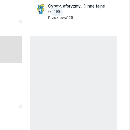
Cytaty, aforyzmy.. (i inne fajne
498
teksty)
Przez
ewa125