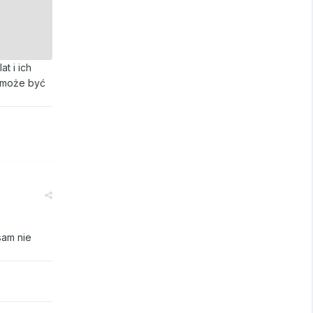
t i ich
o może być
sam nie