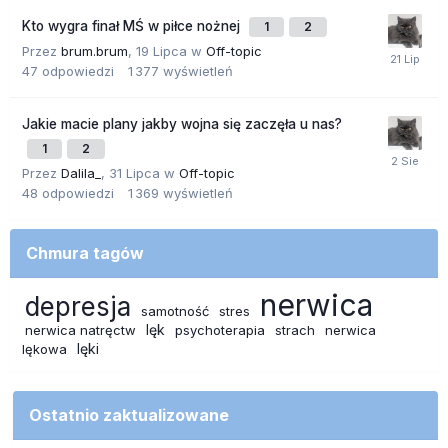
Kto wygra finał MŚ w piłce nożnej
1
2
Przez
brum.brum
,
19 Lipca
w
Off-topic
47
odpowiedzi
1 377
wyświetleń
Jakie macie plany jakby wojna się zaczęła u nas?
1
2
Przez
Dalila_
,
31 Lipca
w
Off-topic
48
odpowiedzi
1 369
wyświetleń
Chmura tagów
nerwica
depresja
samotność
stres
lęk
nerwica natręctw
psychoterapia
strach
nerwica
lęki
lękowa
Ostatnio zaktualizowane