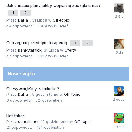
Jakie macie plany jakby wojna się zaczęła u nas?
1
2
Przez
Dalila_
,
31 Lipca
w
Off-topic
48
odpowiedzi
1 369
wyświetleń
Ostrzegam przed tym terapeutą
1
2
Przez
panPytajnick
,
31 Lipca
w
Oferty
47
odpowiedzi
1 632
wyświetleń
Nowe wątki
Co wywinęliśmy za młodu...?
Przez
Dalila_
,
5 godzin temu
w
Off-topic
3
odpowiedzi
82
wyświetleń
Hot takes
Przez
conditioner
,
15 godzin temu
w
Off-topic
21
odpowiedzi
191
wyświetleń