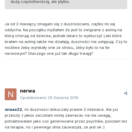
dużą częstotliwością, ale płytko.
Ja od 2 miesięcy zmagam się z dusznościami, ciężko mi się
oddycha. Na początku myślałam że jest to związane z astmą na
którą choruję od dziecka, jednak lekarz to wykluczył. Leki które
brałam na astmę także nie działają, duszności nie ustępują. Czy to
możliwe żeby wynikały one ze stresu, żeby było to na tle
nerwowym? Dlaczego one już tak długo trwają?
nerwa
Opublikowano
26 Sierpnia 2016
onaaa22
, mi dusznosci dokuczaly prawie 2 miesiace. Ale juz
przeszly :) jakos zaczelam mniej zawracac na nie uwagę,
potraktowalam jako cos generwoane przez psychike, poszlam tez
na terapie, no i pewnego dnia zauwazyla, ze jest ok :)