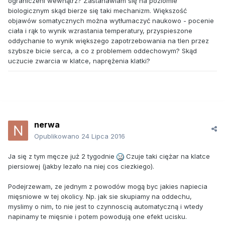
ograniczeni wewnątrz? Zastanawiam się na poziomie
biologicznym skąd bierze się taki mechanizm. Większość
objawów somatycznych można wytłumaczyć naukowo - pocenie
ciała i rąk to wynik wzrastania temperatury, przyspieszone
oddychanie to wynik większego zapotrzebowania na tlen przez
szybsze bicie serca, a co z problemem oddechowym? Skąd
uczucie zwarcia w klatce, naprężenia klatki?
nerwa
Opublikowano
24 Lipca 2016
Ja się z tym męcze już 2 tygodnie
Czuje taki ciężar na klatce
piersiowej (jakby lezało na niej cos ciezkiego).
Podejrzewam, ze jednym z powodów mogą byc jakies napiecia
mięsniowe w tej okolicy. Np. jak sie skupiamy na oddechu,
myslimy o nim, to nie jest to czynnoscią automatyczną i wtedy
napinamy te mięsnie i potem powodują one efekt ucisku.