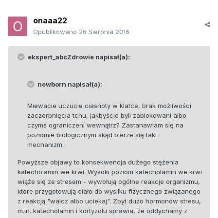
onaaa22
Opublikowano
26 Sierpnia 2016
ekspert_abcZdrowie napisał(a):
newborn napisał(a):
Miewacie uczucie ciasnoty w klatce, brak możliwości
zaczerpnięcia tchu, jakbyście byli zablokowani albo
czymś ograniczeni wewnątrz? Zastanawiam się na
poziomie biologicznym skąd bierze się taki
mechanizm.
Powyższe objawy to konsekwencja dużego stężenia
katecholamin we krwi. Wysoki poziom katecholamin we krwi
wiąże się ze stresem - wywołują ogólne reakcje organizmu,
które przygotowują ciało do wysiłku fizycznego związanego
z reakcją "walcz albo uciekaj". Zbyt dużo hormonów stresu,
m.in. katecholamin i kortyzolu sprawia, że oddychamy z