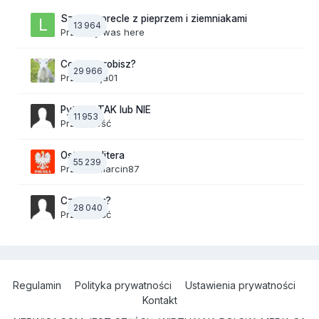
Szalone precle z pieprzem i ziemniakami
13 964
Przez
lily was here
Co teraz robisz?
29 966
Przez
Anja01
Pytania TAK lub NIE
11 953
Przez Gość
Ostatnia litera
55 239
Przez
19Marcin87
Czy masz?
28 040
Przez Gość
Regulamin
Polityka prywatności
Ustawienia prywatności
Kontakt