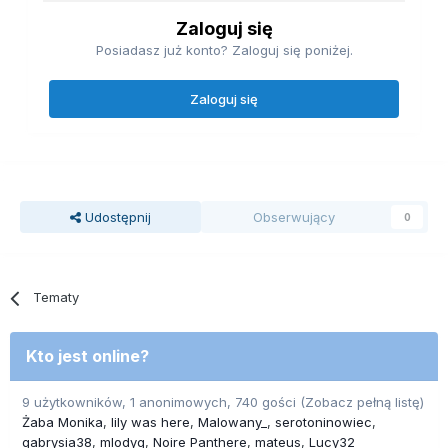
Zaloguj się
Posiadasz już konto? Zaloguj się poniżej.
Zaloguj się
Udostępnij
Obserwujący
0
Tematy
Kto jest online?
9 użytkowników, 1 anonimowych, 740 gości
(Zobacz pełną listę)
Żaba Monika
lily was here
Malowany_
serotoninowiec
gabrysia38
mlodyg
Noire Panthere
mateus
Lucy32