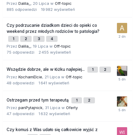
Przez
Dalila_
,
20 Lipca
w
Off-topic
885
odpowiedzi
19 982
wyświetleń
Czy podrzucanie dziadkom dzieci do opieki co
weekend przez młodych rodziców to patologia?
1
2
3
4
Przez
Dalila_
,
19 Lipca
w
Off-topic
75
odpowiedzi
2 455
wyświetleń
Wszędzie dobrze, ale w łóżku najlepiej...
1
2
Przez
KochamElcie
,
21 Lipca
w
Off-topic
48
odpowiedzi
1 641
wyświetleń
Ostrzegam przed tym terapeutą
1
2
Przez
panPytajnick
,
31 Lipca
w
Oferty
47
odpowiedzi
1 632
wyświetleń
Czy komuś z Was udało się całkowicie wyjść z