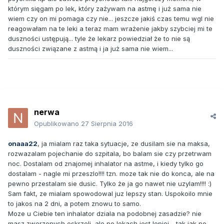
którym sięgam po lek, który zażywam na astmę i już sama nie
wiem czy on mi pomaga czy nie... jeszcze jakiś czas temu wgl nie
reagowałam na te leki a teraz mam wrażenie jakby szybciej mi te
duszności ustępują... tyle że lekarz powiedział że to nie są
duszności związane z astmą i ja już sama nie wiem...
nerwa
Opublikowano
27 Sierpnia 2016
onaaa22
, ja mialam raz taka sytuacje, ze dusilam sie na maksa,
rozwazalam pojechanie do szpitala, bo balam sie czy przetrwam
noc. Dostalam od znajomej inhalator na astme, i kiedy tylko go
dostalam - nagle mi przeszlo!!!! tzn. moze tak nie do konca, ale na
pewno przestalam sie dusic. Tylko że ja go nawet nie uzylam!!!! :)
Sam fakt, ze mialam spowodowal juz lepszy stan. Uspokoilo mnie
to jakos na 2 dni, a potem znowu to samo.
Moze u Ciebie ten inhalator dziala na podobnej zasadzie? nie
masz zwerzonych oskrzeli, ale po lekach jest lepiej - tak jak po