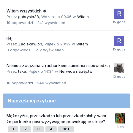
Witam wszystkich 🍀
Przez
gabrysia38
,
Wczoraj o 09:06
w
Witam
19
odpowiedzi
241
wyświetleń
Hej
Przez
Zaciekawion
,
Piątek o 20:39
w
Witam
8
odpowiedzi
212
wyświetleń
Niemoc związana z rachunkiem sumienia i spowiedzią
Przez
take
,
Piątek o 14:34
w
Nerwica natręctw
10
odpowiedzi
240
wyświetleń
Najczęściej czytane
Mężczyźni, przeszkadza lub przeszkadzałoby wam
że partnerka nosi wyzywające prowokujące stroje?
1
2
3
4
36