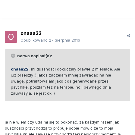
onaaa22
Opublikowano
27 Sierpnia 2016
nerwa napisał(a):
onaaa22
, mi dusznosci dokuczaly prawie 2 miesiace. Ale
juz przeszly :) jakos zaczelam mniej zawracac na nie
uwagę, potraktowalam jako cos generwoane przez
psychike, poszlam tez na terapie, no i pewnego dnia
zauwazyla, ze jest ok :)
ja nie wiem czy uda mi się to pokonać, za każdym razem jak
duszności przychodzą to próbuje sobie mówić że to moja
psychika itp ale zawsze przychodzi taki najgorszy moment, w