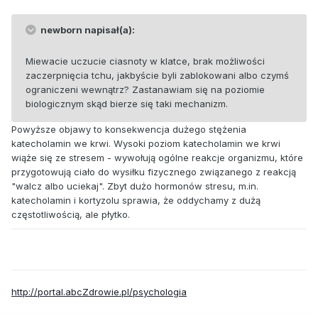
newborn napisał(a):
Miewacie uczucie ciasnoty w klatce, brak możliwości
zaczerpnięcia tchu, jakbyście byli zablokowani albo czymś
ograniczeni wewnątrz? Zastanawiam się na poziomie
biologicznym skąd bierze się taki mechanizm.
Powyższe objawy to konsekwencja dużego stężenia
katecholamin we krwi. Wysoki poziom katecholamin we krwi
wiąże się ze stresem - wywołują ogólne reakcje organizmu, które
przygotowują ciało do wysiłku fizycznego związanego z reakcją
"walcz albo uciekaj". Zbyt dużo hormonów stresu, m.in.
katecholamin i kortyzolu sprawia, że oddychamy z dużą
częstotliwością, ale płytko.
http://portal.abcZdrowie.pl/psychologia