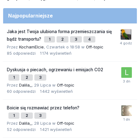
Najpopularniejsze
Jaka jest Twoja ulubiona forma przemieszczania się
bądź transportu?
1
2
3
4
Przez
KochamElcie
,
Czwartek o 18:58
w
Off-topic
85
odpowiedzi
1 174
wyświetleń
Dyskusja o piecach, ogrzewaniu i emisjach CO2
1
2
3
Przez
Dalila_
,
29 Lipca
w
Off-topic
60
odpowiedzi
1 442
wyświetleń
Boicie się rozmawiać przez telefon?
1
2
3
Przez
Dalila_
,
28 Lipca
w
Off-topic
52
odpowiedzi
1 421
wyświetleń