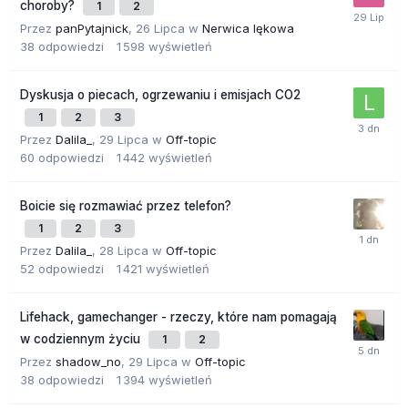
choroby?
1
2
Przez
panPytajnick
,
26 Lipca
w
Nerwica lękowa
38
odpowiedzi
1 598
wyświetleń
Dyskusja o piecach, ogrzewaniu i emisjach CO2
1
2
3
Przez
Dalila_
,
29 Lipca
w
Off-topic
60
odpowiedzi
1 442
wyświetleń
Boicie się rozmawiać przez telefon?
1
2
3
Przez
Dalila_
,
28 Lipca
w
Off-topic
52
odpowiedzi
1 421
wyświetleń
Lifehack, gamechanger - rzeczy, które nam pomagają
w codziennym życiu
1
2
Przez
shadow_no
,
29 Lipca
w
Off-topic
38
odpowiedzi
1 394
wyświetleń