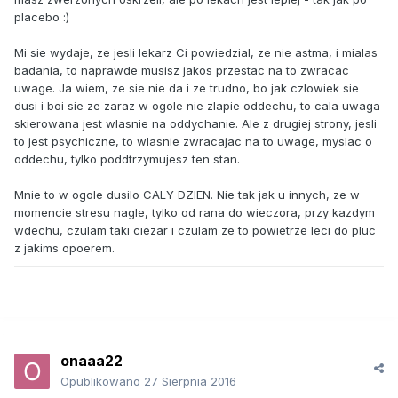
placebo :)
Mi sie wydaje, ze jesli lekarz Ci powiedzial, ze nie astma, i mialas
badania, to naprawde musisz jakos przestac na to zwracac
uwage. Ja wiem, ze sie nie da i ze trudno, bo jak czlowiek sie
dusi i boi sie ze zaraz w ogole nie zlapie oddechu, to cala uwaga
skierowana jest wlasnie na oddychanie. Ale z drugiej strony, jesli
to jest psychiczne, to wlasnie zwracajac na to uwage, myslac o
oddechu, tylko poddtrzymujesz ten stan.
Mnie to w ogole dusilo CALY DZIEN. Nie tak jak u innych, ze w
momencie stresu nagle, tylko od rana do wieczora, przy kazdym
wdechu, czulam taki ciezar i czulam ze to powietrze leci do pluc
z jakims opoerem.
onaaa22
Opublikowano
27 Sierpnia 2016