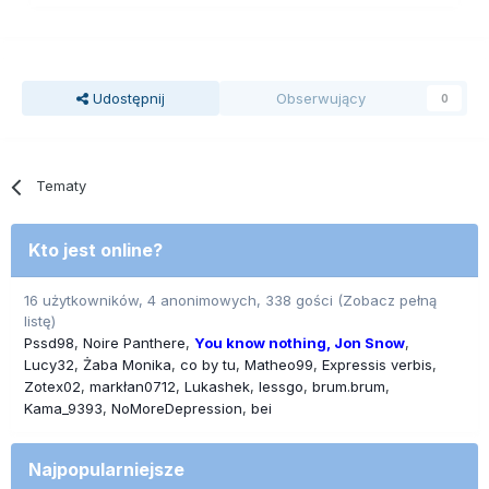
Udostępnij
Obserwujący
0
Tematy
Kto jest online?
16 użytkowników, 4 anonimowych, 338 gości
(Zobacz pełną
listę)
Pssd98
Noire Panthere
You know nothing, Jon Snow
Lucy32
Żaba Monika
co by tu
Matheo99
Expressis verbis
Zotex02
markłan0712
Lukashek
lessgo
brum.brum
Kama_9393
NoMoreDepression
bei
Najpopularniejsze