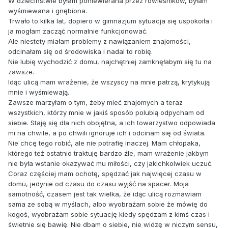
W dzieciństwie byłam poniewierana przez rówieśników, byłam
wyśmiewana i gnębiona.
Trwało to kilka lat, dopiero w gimnazjum sytuacja się uspokoiła i
ja mogłam zacząć normalnie funkcjonować.
Ale niestety miałam problemy z nawiązaniem znajomości,
odcinałam się od środowiska i nadal to robię.
Nie lubię wychodzić z domu, najchętniej zamknęłabym się tu na
zawsze.
Idąc ulicą mam wrażenie, że wszyscy na mnie patrzą, krytykują
mnie i wyśmiewają.
Zawsze marzyłam o tym, żeby mieć znajomych a teraz
wszystkich, którzy mnie w jakiś sposób polubią odpycham od
siebie. Staję się dla nich obojętna, a ich towarzystwo odpowiada
mi na chwile, a po chwili ignoruje ich i odcinam się od świata.
Nie chcę tego robić, ale nie potrafię inaczej. Mam chłopaka,
którego też ostatnio traktuję bardzo źle, mam wrażenie jakbym
nie była wstanie okazywać mu miłości, czy jakichkolwiek uczuć.
Coraz częściej mam ochotę, spędzać jak najwięcej czasu w
domu, jedynie od czasu do czasu wyjść na spacer. Moja
samotność, czasem jest tak wielka, że idąc ulicą rozmawiam
sama ze sobą w myślach, albo wyobrażam sobie że mówię do
kogoś, wyobrażam sobie sytuację kiedy spędzam z kimś czas i
świetnie się bawię. Nie dbam o siebie, nie widzę w niczym sensu,