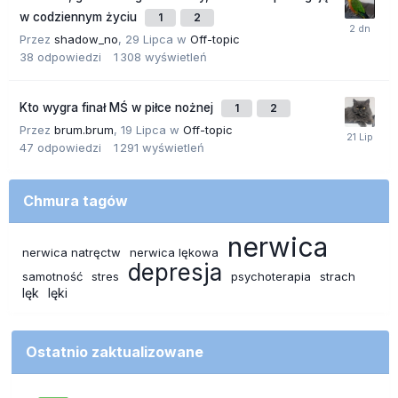
w codziennym życiu
1
2
Przez
shadow_no
,
29 Lipca
w
Off-topic
38
odpowiedzi
1 308
wyświetleń
Kto wygra finał MŚ w piłce nożnej
1
2
Przez
brum.brum
,
19 Lipca
w
Off-topic
47
odpowiedzi
1 291
wyświetleń
Chmura tagów
nerwica
nerwica natręctw
nerwica lękowa
depresja
samotność
stres
psychoterapia
strach
lęk
lęki
Ostatnio zaktualizowane