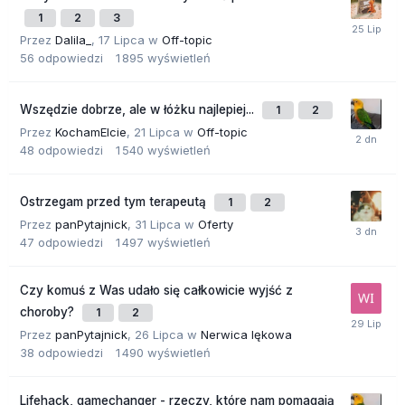
1
2
3
Przez
Dalila_
,
17 Lipca
w
Off-topic
56
odpowiedzi
1 895
wyświetleń
Wszędzie dobrze, ale w łóżku najlepiej...
1
2
Przez
KochamElcie
,
21 Lipca
w
Off-topic
48
odpowiedzi
1 540
wyświetleń
Ostrzegam przed tym terapeutą
1
2
Przez
panPytajnick
,
31 Lipca
w
Oferty
47
odpowiedzi
1 497
wyświetleń
Czy komuś z Was udało się całkowicie wyjść z
choroby?
1
2
Przez
panPytajnick
,
26 Lipca
w
Nerwica lękowa
38
odpowiedzi
1 490
wyświetleń
Lifehack, gamechanger - rzeczy, które nam pomagają