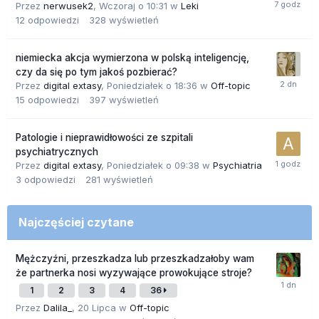
Przez
nerwusek2
,
Wczoraj o 10:31
w
Leki
12
odpowiedzi
328
wyświetleń
niemiecka akcja wymierzona w polską inteligencję,
czy da się po tym jakoś pozbierać?
Przez
digital extasy
,
Poniedziałek o 18:36
w
Off-topic
15
odpowiedzi
397
wyświetleń
Patologie i nieprawidłowości ze szpitali
psychiatrycznych
Przez
digital extasy
,
Poniedziałek o 09:38
w
Psychiatria
3
odpowiedzi
281
wyświetleń
Najczęściej czytane
Mężczyźni, przeszkadza lub przeszkadzałoby wam
że partnerka nosi wyzywające prowokujące stroje?
1
2
3
4
36
Przez
Dalila_
,
20 Lipca
w
Off-topic