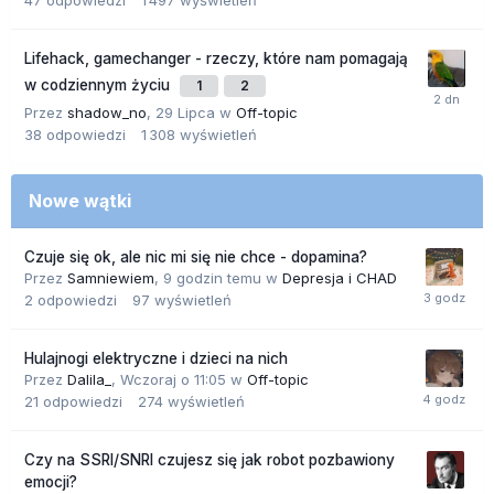
47
odpowiedzi
1 497
wyświetleń
Lifehack, gamechanger - rzeczy, które nam pomagają
w codziennym życiu
1
2
Przez
shadow_no
,
29 Lipca
w
Off-topic
38
odpowiedzi
1 308
wyświetleń
Nowe wątki
Czuje się ok, ale nic mi się nie chce - dopamina?
Przez
Samniewiem
,
9 godzin temu
w
Depresja i CHAD
2
odpowiedzi
97
wyświetleń
Hulajnogi elektryczne i dzieci na nich
Przez
Dalila_
,
Wczoraj o 11:05
w
Off-topic
21
odpowiedzi
274
wyświetleń
Czy na SSRI/SNRI czujesz się jak robot pozbawiony
emocji?