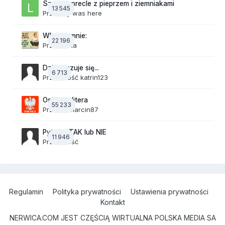
Szalone precle z pieprzem i ziemniakami
13 545
Przez
lily was here
Wkurza mnie:
22 196
Przez
linka
Dzisiaj czuje się...
6 713
Przez Gość katrin123
Ostatnia litera
55 233
Przez
19Marcin87
Pytania TAK lub NIE
11 946
Przez Gość
Regulamin
Polityka prywatności
Ustawienia prywatności
Kontakt
NERWICA.COM JEST CZĘŚCIĄ WIRTUALNA POLSKA MEDIA SA