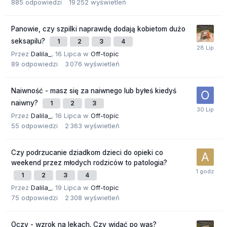
885
odpowiedzi
19 252
wyświetleń
Panowie, czy szpilki naprawdę dodają kobietom dużo
seksapilu?
1
2
3
4
Przez
Dalila_
,
16 Lipca
w
Off-topic
89
odpowiedzi
3 076
wyświetleń
Naiwność - masz się za naiwnego lub byłeś kiedyś
naiwny?
1
2
3
Przez
Dalila_
,
16 Lipca
w
Off-topic
55
odpowiedzi
2 363
wyświetleń
Czy podrzucanie dziadkom dzieci do opieki co
weekend przez młodych rodziców to patologia?
1
2
3
4
Przez
Dalila_
,
19 Lipca
w
Off-topic
75
odpowiedzi
2 308
wyświetleń
Oczy - wzrok na lekach. Czy widać po was?