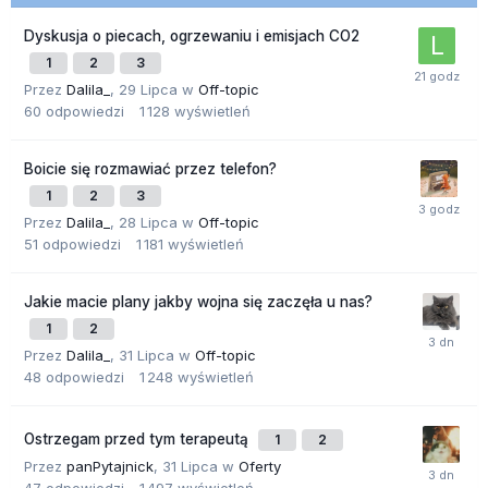
Dyskusja o piecach, ogrzewaniu i emisjach CO2
1
2
3
Przez
Dalila_
,
29 Lipca
w
Off-topic
60
odpowiedzi
1 128
wyświetleń
Boicie się rozmawiać przez telefon?
1
2
3
Przez
Dalila_
,
28 Lipca
w
Off-topic
51
odpowiedzi
1 181
wyświetleń
Jakie macie plany jakby wojna się zaczęła u nas?
1
2
Przez
Dalila_
,
31 Lipca
w
Off-topic
48
odpowiedzi
1 248
wyświetleń
Ostrzegam przed tym terapeutą
1
2
Przez
panPytajnick
,
31 Lipca
w
Oferty