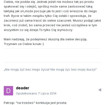
Ciebie, nie podda się. Jednak jeżeli nie możesz tak po prostu
spakować się i odejść, spróbuj może sama zastosować taką
taktykę jak on,może poczuje jak to jest i coś wreszcie do niego
trafi. Bycie w takim związku tylko Cię osłabi i spowoduje, że
zaczniesz już sama tracić do siebie szacunek. Musisz podjąć jakiś
krok, coś zrobić, bo sama przecież nie jesteś szczęśliwa w tym
wszystkim co się dzieje.To tylko Cię wyniszczy
Mam nadzieję, że podejmiesz słuszną dla siebie decyzję.
Trzymam za Ciebie kciuki :)
„Nie mogę żyć bez mego życia! Nie mogę życ bez mojej duszy!”
deader
Opublikowano
7 Lipca 2014
Patrząc "na trzeźwo" konkluzja jest prosta: