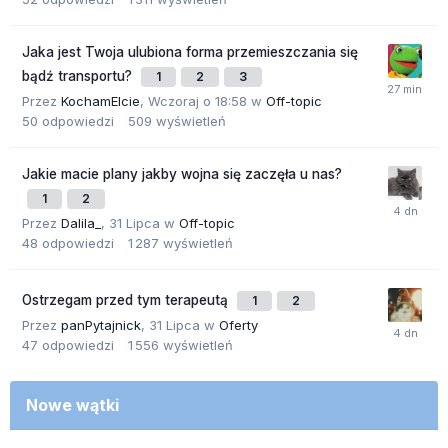
Jaka jest Twoja ulubiona forma przemieszczania się
bądź transportu?
1
2
3
Przez
KochamElcie
,
Wczoraj o 18:58
w
Off-topic
50
odpowiedzi
509
wyświetleń
Jakie macie plany jakby wojna się zaczęła u nas?
1
2
Przez
Dalila_
,
31 Lipca
w
Off-topic
48
odpowiedzi
1 287
wyświetleń
Ostrzegam przed tym terapeutą
1
2
Przez
panPytajnick
,
31 Lipca
w
Oferty
47
odpowiedzi
1 556
wyświetleń
Nowe wątki