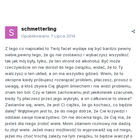
schmetterling
Opublikowano
7 Lipca 2014
Z tego co napisałaś to Twój facet wydaje się być bardzo pewny
siebie,pewny tego, że go nie zostawisz i wybaczysz wszystko(
tak jak mój były, tylko, że ten stronił od alkoholu). Być może
rzeczywiście on nie dorósł do tego związku, widać, że to Ty
walczysz o ten układ, a on ma wszystko gdzieś. Wiem, że to
okropne kiedy próbujesz rozwiązać problem, płaczesz, prosisz o
uwagę, a ktoś zbywa Cię głupim śmiechem i nie widzi problemu,
znam ten ból. Czy w takim zachowaniu jest jakikolwiek szacunek,
kiedy Ty płaczesz przez jego wybryki, a on całkowicie to olewa?
Zastanów się, wiem, że jest Ci ciężko, że go kochasz, co będzie
dalej? Wątpliwym jest to, że do niego dotrze, że Cie krzywdzi i
odstawi swoje towarzystwo. On nie docenia tego, że Cię ma, że
jesteś dla niego zrobić wiele. Moim zdaniem rozmowy nie dadzą
tu zbyt wiele. Jeżeli masz możliwość to wyprowadź się od niego,
jeżeli mu choć trochę zależy na tym związku, to będzie walczył o