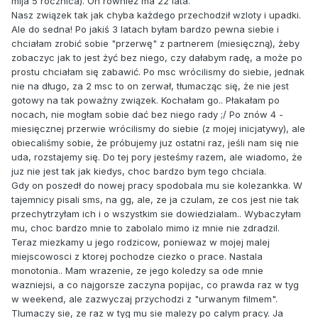
mija 5 rocznica). On również ma 22 lata.
Nasz związek tak jak chyba każdego przechodził wzloty i upadki.
Ale do sedna! Po jakiś 3 latach byłam bardzo pewna siebie i
chciałam zrobić sobie "przerwę" z partnerem (miesięczną), żeby
zobaczyc jak to jest żyć bez niego, czy dałabym radę, a może po
prostu chciałam się zabawić. Po msc wrócilismy do siebie, jednak
nie na długo, za 2 msc to on zerwał, tłumacząc się, że nie jest
gotowy na tak poważny związek. Kochałam go.. Płakałam po
nocach, nie mogłam sobie dać bez niego rady ;/ Po znów 4 -
miesięcznej przerwie wrócilismy do siebie (z mojej inicjatywy), ale
obiecaliśmy sobie, że próbujemy juz ostatni raz, jeśli nam się nie
uda, rozstajemy się. Do tej pory jesteśmy razem, ale wiadomo, że
juz nie jest tak jak kiedys, choc bardzo bym tego chciala.
Gdy on poszedł do nowej pracy spodobala mu sie kolezankka. W
tajemnicy pisali sms, na gg, ale, ze ja czulam, ze cos jest nie tak
przechytrzyłam ich i o wszystkim sie dowiedzialam.. Wybaczyłam
mu, choc bardzo mnie to zabolalo mimo iz mnie nie zdradzil.
Teraz miezkamy u jego rodzicow, poniewaz w mojej malej
miejscowosci z ktorej pochodze ciezko o prace. Nastala
monotonia.. Mam wrazenie, ze jego koledzy sa ode mnie
wazniejsi, a co najgorsze zaczyna popijac, co prawda raz w tyg
w weekend, ale zazwyczaj przychodzi z "urwanym filmem".
Tlumaczy sie, ze raz w tyg mu sie malezy po calym pracy. Ja