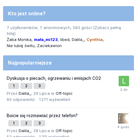
Kto jest online?
7 użytkowników, 7 anonimowych, 583 gości
(Zobacz pełną
listę)
Żaba Monika
mała_mi123
libed
Dalila_
Cynthia
Nie lubię świtu
Zaciekawion
Najpopularniejsze
Dyskusja o piecach, ogrzewaniu i emisjach CO2
1
2
3
Przez
Dalila_
,
29 Lipca
w
Off-topic
60
odpowiedzi
1 271
wyświetleń
Boicie się rozmawiać przez telefon?
1
2
3
Przez
Dalila_
,
28 Lipca
w
Off-topic
52
odpowiedzi
1 311
wyświetleń