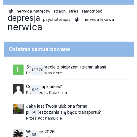
lęk
nerwica natręctw
strach
stres
samotność
depresja
lęki
psychoterapia
nerwica lękowa
nerwica
Ostatnio zaktualizowane
Szalone precle z pieprzem i ziemniakami
13 770
Przez
lily was here
Co dzisiaj zjadłeś?
874
Przez Gość Kataklizm
Jaka jest Twoja ulubiona forma
50
przemieszczania się bądź transportu?
Przez
KochamElcie
Wakacje 2026
95