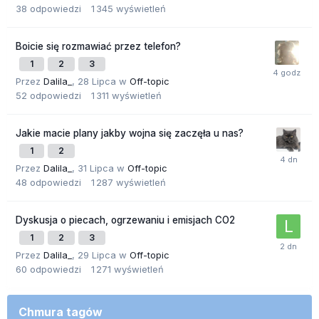
38
odpowiedzi
1 345
wyświetleń
Boicie się rozmawiać przez telefon?
1
2
3
Przez
Dalila_
,
28 Lipca
w
Off-topic
52
odpowiedzi
1 311
wyświetleń
Jakie macie plany jakby wojna się zaczęła u nas?
1
2
Przez
Dalila_
,
31 Lipca
w
Off-topic
48
odpowiedzi
1 287
wyświetleń
Dyskusja o piecach, ogrzewaniu i emisjach CO2
1
2
3
Przez
Dalila_
,
29 Lipca
w
Off-topic
60
odpowiedzi
1 271
wyświetleń
Chmura tagów