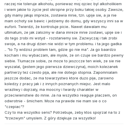
raczej nie toleruje alkoholu, poniewaz moj ojciec byl alkoholikiem
i wiem jakiie to zycie jest okropne przy boku takiej osoby. Zawsze,
gdy mamy jakąs impreze, zostawia mnie, tzn. upije sie, a ja nie
mam ochoty sie bawic i jedziemy do domu, gdy wszyscy inni sa w
euforii. Twierdzi, że kontroluje picie.. Nawet dawalam mu
ultimatum, ze jak zalozmy w dana imreze mnie zostawi, upije sie i
do tego zrobi mi wstyd - rozstaniemy sie. Zazwyczaj i tak zrobi
swoje, a na drugi dzien nie widzi w tym problemu. i ta jego gadka
.. "to Ty widzisz problem tam, gdzie go nie ma". Ja go baardzo
kocham i mu wybaczam, ale mysle, ze on czuje sie bardzo pewny
siebie. Tlumacze sobie, ze moze to jeszccze ten wiek, ze sie nie
wyszalal, (jestem jego pierwsza dziewczyna), moich kolezanek
partnerzy tez czesto pija, ale nie dotego stopnia. Zapomnialam
jeszcze dodac, ze ma towarzystwo ktore duzo pije, zarowno
koledzy z pracy jak i z innych poznanych miejsc. Jest malo
wrazliwy i dojrzaly, ma moocny i twardy charakter w
przeciwienstwie do mnie. Ja na wszystko reaguje placzem, on
odwrotnie - śmichem. Moze na prawde nie mam sie o co
"czepiac"?
Czy to ma wszystko sens? Potrzebuje, zeby ktos spojrzal na to z
"trzezwym" umyslem. Z góry dziękuje za wszystko!