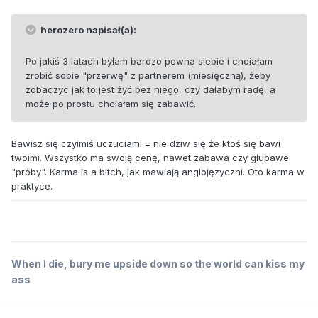
herozero napisał(a):
Po jakiś 3 latach byłam bardzo pewna siebie i chciałam
zrobić sobie "przerwę" z partnerem (miesięczną), żeby
zobaczyc jak to jest żyć bez niego, czy dałabym radę, a
może po prostu chciałam się zabawić.
Bawisz się czyimiś uczuciami = nie dziw się że ktoś się bawi
twoimi. Wszystko ma swoją cenę, nawet zabawa czy głupawe
"próby". Karma is a bitch, jak mawiają anglojęzyczni. Oto karma w
praktyce.
When I die, bury me upside down so the world can kiss my
ass