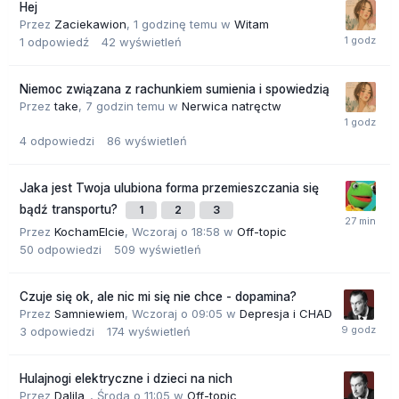
Hej
Przez
Zaciekawion
,
1 godzinę temu
w
Witam
1
odpowiedź
42
wyświetleń
Niemoc związana z rachunkiem sumienia i spowiedzią
Przez
take
,
7 godzin temu
w
Nerwica natręctw
4
odpowiedzi
86
wyświetleń
Jaka jest Twoja ulubiona forma przemieszczania się
bądź transportu?
1
2
3
Przez
KochamElcie
,
Wczoraj o 18:58
w
Off-topic
50
odpowiedzi
509
wyświetleń
Czuje się ok, ale nic mi się nie chce - dopamina?
Przez
Samniewiem
,
Wczoraj o 09:05
w
Depresja i CHAD
3
odpowiedzi
174
wyświetleń
Hulajnogi elektryczne i dzieci na nich
Przez
Dalila_
,
Środa o 11:05
w
Off-topic