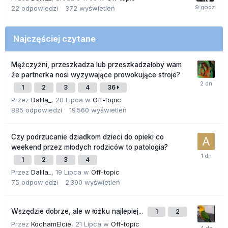
22
odpowiedzi
372
wyświetleń
Najczęściej czytane
Mężczyźni, przeszkadza lub przeszkadzałoby wam
że partnerka nosi wyzywające prowokujące stroje?
1
2
3
4
36
Przez
Dalila_
,
20 Lipca
w
Off-topic
885
odpowiedzi
19 560
wyświetleń
Czy podrzucanie dziadkom dzieci do opieki co
weekend przez młodych rodziców to patologia?
1
2
3
4
Przez
Dalila_
,
19 Lipca
w
Off-topic
75
odpowiedzi
2 390
wyświetleń
Wszędzie dobrze, ale w łóżku najlepiej...
1
2
Przez
KochamElcie
,
21 Lipca
w
Off-topic