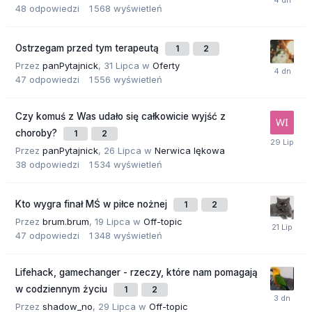
48
odpowiedzi
1 568
wyświetleń
Ostrzegam przed tym terapeutą
1
2
Przez
panPytajnick
,
31 Lipca
w
Oferty
47
odpowiedzi
1 556
wyświetleń
Czy komuś z Was udało się całkowicie wyjść z
choroby?
1
2
Przez
panPytajnick
,
26 Lipca
w
Nerwica lękowa
38
odpowiedzi
1 534
wyświetleń
Kto wygra finał MŚ w piłce nożnej
1
2
Przez
brum.brum
,
19 Lipca
w
Off-topic
47
odpowiedzi
1 348
wyświetleń
Lifehack, gamechanger - rzeczy, które nam pomagają
w codziennym życiu
1
2
Przez
shadow_no
,
29 Lipca
w
Off-topic