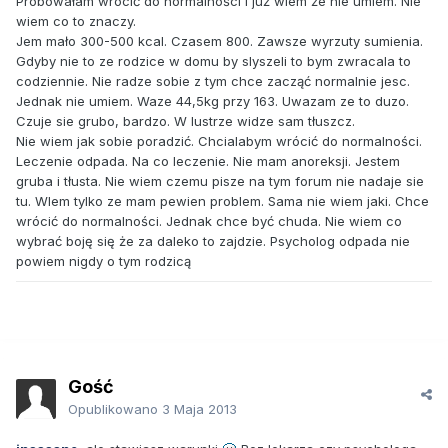
Próbowałam wrócić do normalności i już wiem że nie umiem. NIe
wiem co to znaczy.
Jem mało 300-500 kcal. Czasem 800. Zawsze wyrzuty sumienia.
Gdyby nie to ze rodzice w domu by slyszeli to bym zwracala to
codziennie. Nie radze sobie z tym chce zacząć normalnie jesc.
Jednak nie umiem. Waze 44,5kg przy 163. Uwazam ze to duzo.
Czuje sie grubo, bardzo. W lustrze widze sam tłuszcz.
Nie wiem jak sobie poradzić. Chcialabym wrócić do normalności.
Leczenie odpada. Na co leczenie. Nie mam anoreksji. Jestem
gruba i tłusta. Nie wiem czemu pisze na tym forum nie nadaje sie
tu. WIem tylko ze mam pewien problem. Sama nie wiem jaki. Chce
wrócić do normalności. Jednak chce być chuda. Nie wiem co
wybrać boję się że za daleko to zajdzie. Psycholog odpada nie
powiem nigdy o tym rodzicą
Gość
Opublikowano
3 Maja 2013