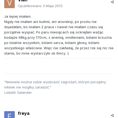
Opublikowano
3 Maja 2013
Ja lepiej miałam.
Nigdy nie miałam ani bulimii, ani anoreksji, po prostu nie
dojadałam, bo miałam 2 prace i nawet nie miałam czasu się
porządnie wyspać. Po paru miesiącach się ocknęłam ważąc
bodajże 48kg przy 170cm, z anemią, omdleniami, bólami brzucha
po totalnie wszystkim, bólami serca, bólami głowy, bólami
wszystkiego właściwie. Więc nie zakładaj, że przez rok się nic nie
stanie, bo mnie wystarczyło ok 6mcy. :)
"Niewiele można sobie wyobrazić zagrożeń, którym porządny
młotek nie mógłby zaradzić."
Lisbeth Salander
freya