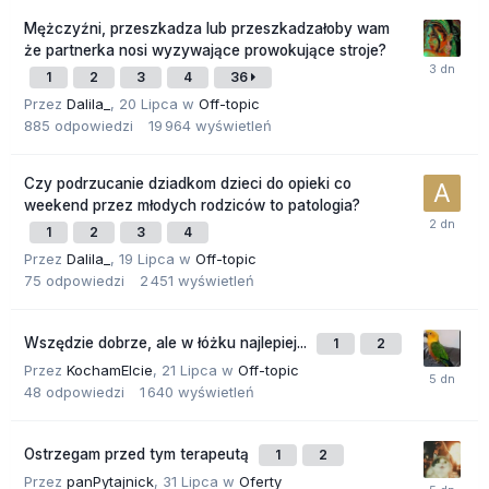
Mężczyźni, przeszkadza lub przeszkadzałoby wam
że partnerka nosi wyzywające prowokujące stroje?
1
2
3
4
36
Przez
Dalila_
,
20 Lipca
w
Off-topic
885
odpowiedzi
19 964
wyświetleń
Czy podrzucanie dziadkom dzieci do opieki co
weekend przez młodych rodziców to patologia?
1
2
3
4
Przez
Dalila_
,
19 Lipca
w
Off-topic
75
odpowiedzi
2 451
wyświetleń
Wszędzie dobrze, ale w łóżku najlepiej...
1
2
Przez
KochamElcie
,
21 Lipca
w
Off-topic
48
odpowiedzi
1 640
wyświetleń
Ostrzegam przed tym terapeutą
1
2
Przez
panPytajnick
,
31 Lipca
w
Oferty