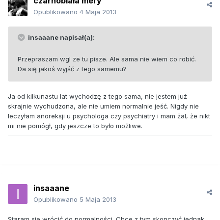
czarnobiała mery
Opublikowano
4 Maja 2013
insaaane napisał(a):
Przepraszam wgl ze tu pisze. Ale sama nie wiem co robić.
Da się jakoś wyjść z tego samemu?
Ja od kilkunastu lat wychodzę z tego sama, nie jestem już
skrajnie wychudzona, ale nie umiem normalnie jeść. Nigdy nie
leczyłam anoreksji u psychologa czy psychiatry i mam żal, że nikt
mi nie pomógł, gdy jeszcze to było możliwe.
insaaane
Opublikowano
5 Maja 2013
Staram sie wrócić do normalności. Chce z tym skonczyć jednak