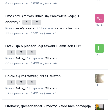
47
odpowiedzi
1 630
wyświetleń
Czy komuś z Was udało się całkowicie wyjść z
choroby?
1
2
Przez
panPytajnick
,
26 Lipca
w
Nerwica lękowa
38
odpowiedzi
1 591
wyświetleń
Dyskusja o piecach, ogrzewaniu i emisjach CO2
1
2
3
Przez
Dalila_
,
29 Lipca
w
Off-topic
60
odpowiedzi
1 429
wyświetleń
Boicie się rozmawiać przez telefon?
1
2
3
Przez
Dalila_
,
28 Lipca
w
Off-topic
52
odpowiedzi
1 421
wyświetleń
Lifehack, gamechanger - rzeczy, które nam pomagają