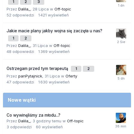
1
2
3
Przez
Dalila_
,
28 Lipca
w
Off-topic
52
odpowiedzi
1 421
wyświetleń
Jakie macie plany jakby wojna się zaczęła u nas?
1
2
Przez
Dalila_
,
31 Lipca
w
Off-topic
48
odpowiedzi
1 369
wyświetleń
Ostrzegam przed tym terapeutą
1
2
Przez
panPytajnick
,
31 Lipca
w
Oferty
47
odpowiedzi
1 630
wyświetleń
Nowe wątki
Co wywinęliśmy za młodu...?
Przez
Dalila_
,
3 godziny temu
w
Off-topic
3
odpowiedzi
60
wyświetleń