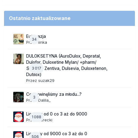
Ostatnio zaktualizowane
Eutanazja
34
Przez
linka
DULOKSETYNA (AuroDulox, Depratal,
Dulofor, Duloxetine Mylan/ +pharm/
3 017
Sandoz/ Zentiva, Dulsevia, Duloxetenon,
Dutilox)
Przez
suzak29
Co wywinęliśmy za młodu...?
3
Przez
Dalila_
Liczymy od 0 co 3 aż do 9000
1 088
Przez
Jurecki
Liczymy od 9000 co 3 aż do 0
506