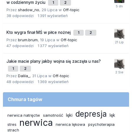
w codziennym życiu
1
2
Przez
shadow_no
,
29 Lipca
w
Off-topic
38
odpowiedzi
1 391
wyświetleń
Kto wygra finał MŚ w piłce nożnej
1
2
Przez
brum.brum
,
19 Lipca
w
Off-topic
47
odpowiedzi
1 377
wyświetleń
Jakie macie plany jakby wojna się zaczęła u nas?
1
2
Przez
Dalila_
,
31 Lipca
w
Off-topic
48
odpowiedzi
1 369
wyświetleń
Chmura tagów
depresja
lęki
lęk
nerwica natręctw
samotność
nerwica
stres
nerwica lękowa
psychoterapia
strach