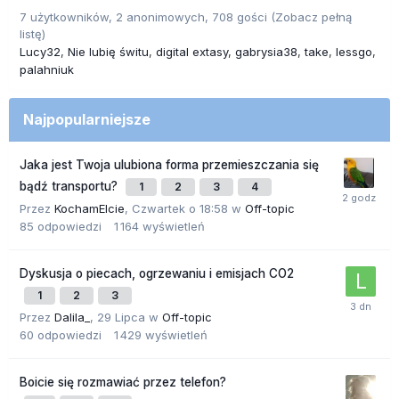
7 użytkowników, 2 anonimowych, 708 gości
(Zobacz pełną
listę)
Lucy32
Nie lubię świtu
digital extasy
gabrysia38
take
lessgo
palahniuk
Najpopularniejsze
Jaka jest Twoja ulubiona forma przemieszczania się
bądź transportu?
1
2
3
4
Przez
KochamElcie
,
Czwartek o 18:58
w
Off-topic
85
odpowiedzi
1 164
wyświetleń
Dyskusja o piecach, ogrzewaniu i emisjach CO2
1
2
3
Przez
Dalila_
,
29 Lipca
w
Off-topic
60
odpowiedzi
1 429
wyświetleń
Boicie się rozmawiać przez telefon?