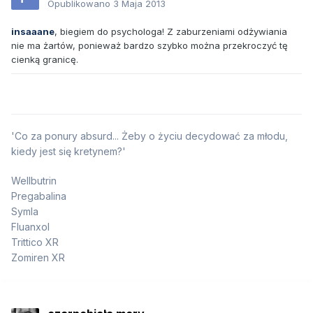
Opublikowano
3 Maja 2013
insaaane
, biegiem do psychologa! Z zaburzeniami odżywiania
nie ma żartów, ponieważ bardzo szybko można przekroczyć tę
cienką granicę.
'Co za ponury absurd... Żeby o życiu decydować za młodu,
kiedy jest się kretynem?'
Wellbutrin
Pregabalina
Symla
Fluanxol
Trittico XR
Zomiren XR