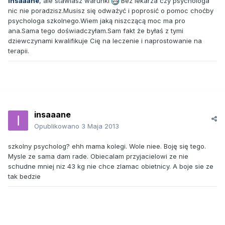
insaaane
, ale stawiasz warunki
Bez lekarza czy psychologa
nic nie poradzisz.Musisz się odważyć i poprosić o pomoc choćby
psychologa szkolnego.Wiem jaką niszczącą moc ma pro
ana.Sama tego doświadczyłam.Sam fakt że byłaś z tymi
dziewczynami kwalifikuje Cię na leczenie i naprostowanie na
terapii.
insaaane
Opublikowano
3 Maja 2013
szkolny psycholog? ehh mama kolegi. Wole niee. Boję się tego.
Mysle ze sama dam rade. Obiecalam przyjacielowi ze nie
schudne mniej niz 43 kg nie chce zlamac obietnicy. A boje sie ze
tak bedzie