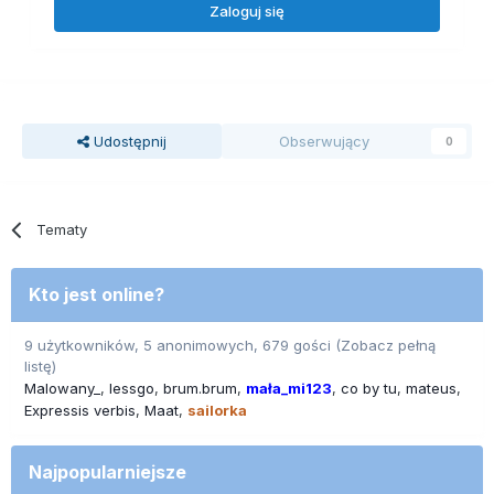
Zaloguj się
Udostępnij
Obserwujący
0
Tematy
Kto jest online?
9 użytkowników, 5 anonimowych, 679 gości
(Zobacz pełną
listę)
Malowany_
lessgo
brum.brum
mała_mi123
co by tu
mateus
Expressis verbis
Maat
sailorka
Najpopularniejsze