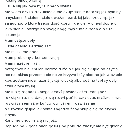
Pustkę emocjonalną.
Czuje się jak bym był z innego świata.
Nie wiem czy to zrozumiecie ale czuje siebie bardziej jak bym był
umysłem niż ciałem, ciało uważam bardziej jako rzecz np: jak
samochód o który trzeba dbać którym kieruje. A umysł dopiero
jako siebie. Patrząc na swoją nogę myślę moja noga a nie to
jestem ja.
Mam często doły.
Lubie często siedzieć sam.
Nic mi się nie chce.
Mam problemy z koncentracją.
Mam natrętne myśli.
Natręctwa nie jest ich bardzo dużo ale jak się skupie na czymś
np: na jakimś przedmiocie np że krzywo leży albo np jak w szkole
ktoś zostawi niezmazaną jakąś kreskę albo coś na tablicy cały
czas o tym myślę.
Nie lubię zagadek kolega kiedyś powiedział mi jedną bez
rozwiązania, nie dało jej się rozwiązać to cały czas myślałem nad
rozwiązaniem aż w końcu wymyśliłem rozwiązanie
ale równie głupie jak sama zagadka żeby skupić się na czymś
innym.
Rano nie chce mi się nic jeść.
Dopiero po 2 godzinach gdzieś od pobudki zaczynam być głodny,