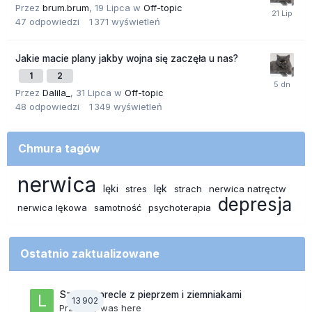
Przez
brum.brum
,
19 Lipca
w
Off-topic
47
odpowiedzi
1 371
wyświetleń
Jakie macie plany jakby wojna się zaczęła u nas?
1
2
Przez
Dalila_
,
31 Lipca
w
Off-topic
48
odpowiedzi
1 349
wyświetleń
Chmura tagów
nerwica
lęki
lęk
stres
strach
nerwica natręctw
depresja
nerwica lękowa
samotność
psychoterapia
Ostatnio zaktualizowane
Szalone precle z pieprzem i ziemniakami
13 902
Przez
lily was here