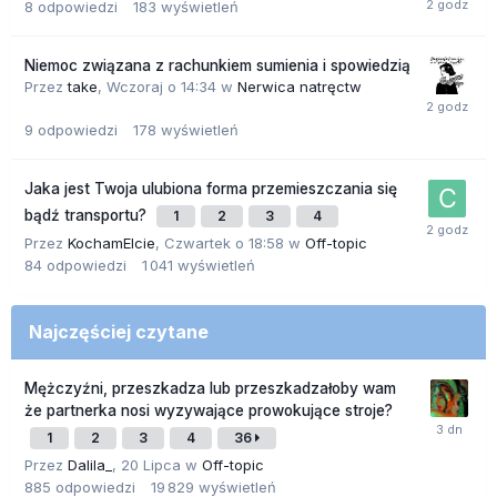
8
odpowiedzi
183
wyświetleń
Niemoc związana z rachunkiem sumienia i spowiedzią
Przez
take
,
Wczoraj o 14:34
w
Nerwica natręctw
9
odpowiedzi
178
wyświetleń
Jaka jest Twoja ulubiona forma przemieszczania się
bądź transportu?
1
2
3
4
Przez
KochamElcie
,
Czwartek o 18:58
w
Off-topic
84
odpowiedzi
1 041
wyświetleń
Najczęściej czytane
Mężczyźni, przeszkadza lub przeszkadzałoby wam
że partnerka nosi wyzywające prowokujące stroje?
1
2
3
4
36
Przez
Dalila_
,
20 Lipca
w
Off-topic
885
odpowiedzi
19 829
wyświetleń