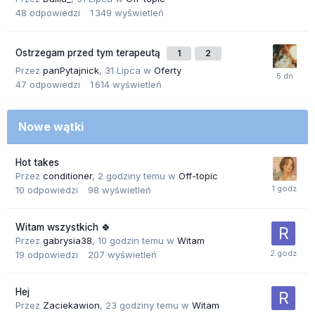
48
odpowiedzi
1 349
wyświetleń
Ostrzegam przed tym terapeutą
1
2
Przez
panPytajnick
,
31 Lipca
w
Oferty
47
odpowiedzi
1 614
wyświetleń
Nowe wątki
Hot takes
Przez
conditioner
,
2 godziny temu
w
Off-topic
10
odpowiedzi
98
wyświetleń
Witam wszystkich 🍀
Przez
gabrysia38
,
10 godzin temu
w
Witam
19
odpowiedzi
207
wyświetleń
Hej
Przez
Zaciekawion
,
23 godziny temu
w
Witam