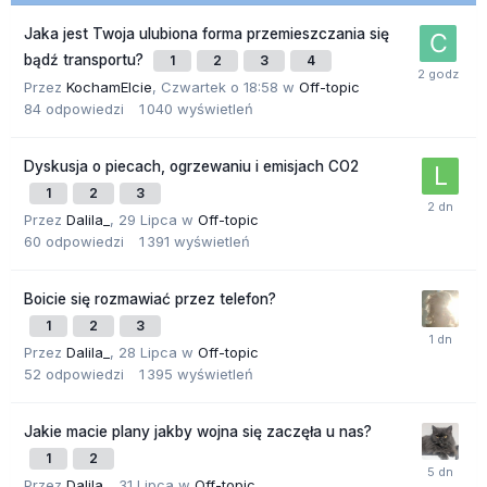
Jaka jest Twoja ulubiona forma przemieszczania się
bądź transportu?
1
2
3
4
Przez
KochamElcie
,
Czwartek o 18:58
w
Off-topic
84
odpowiedzi
1 040
wyświetleń
Dyskusja o piecach, ogrzewaniu i emisjach CO2
1
2
3
Przez
Dalila_
,
29 Lipca
w
Off-topic
60
odpowiedzi
1 391
wyświetleń
Boicie się rozmawiać przez telefon?
1
2
3
Przez
Dalila_
,
28 Lipca
w
Off-topic
52
odpowiedzi
1 395
wyświetleń
Jakie macie plany jakby wojna się zaczęła u nas?
1
2
Przez
Dalila_
,
31 Lipca
w
Off-topic