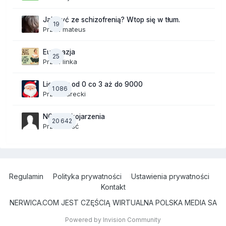
Jak żyć ze schizofrenią? Wtop się w tłum.
19
Przez
mateus
Eutanazja
25
Przez
linka
Liczymy od 0 co 3 aż do 9000
1 086
Przez
Jurecki
NOWE Skojarzenia
20 642
Przez Gość
Regulamin
Polityka prywatności
Ustawienia prywatności
Kontakt
NERWICA.COM JEST CZĘŚCIĄ WIRTUALNA POLSKA MEDIA SA
Powered by Invision Community