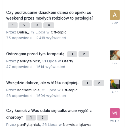
Czy podrzucanie dziadkom dzieci do opieki co
weekend przez młodych rodziców to patologia?
1
2
3
4
Przez
Dalila_
,
19 Lipca
w
Off-topic
75
odpowiedzi
2 418
wyświetleń
Ostrzegam przed tym terapeutą
1
2
Przez
panPytajnick
,
31 Lipca
w
Oferty
47
odpowiedzi
1 614
wyświetleń
Wszędzie dobrze, ale w łóżku najlepiej...
1
2
Przez
KochamElcie
,
21 Lipca
w
Off-topic
48
odpowiedzi
1 604
wyświetleń
Czy komuś z Was udało się całkowicie wyjść z
choroby?
1
2
Przez
panPytajnick
,
26 Lipca
w
Nerwica lękowa