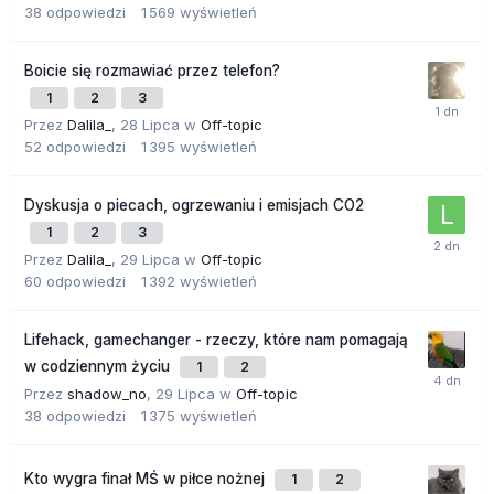
38
odpowiedzi
1 569
wyświetleń
Boicie się rozmawiać przez telefon?
1
2
3
Przez
Dalila_
,
28 Lipca
w
Off-topic
52
odpowiedzi
1 395
wyświetleń
Dyskusja o piecach, ogrzewaniu i emisjach CO2
1
2
3
Przez
Dalila_
,
29 Lipca
w
Off-topic
60
odpowiedzi
1 392
wyświetleń
Lifehack, gamechanger - rzeczy, które nam pomagają
w codziennym życiu
1
2
Przez
shadow_no
,
29 Lipca
w
Off-topic
38
odpowiedzi
1 375
wyświetleń
Kto wygra finał MŚ w piłce nożnej
1
2