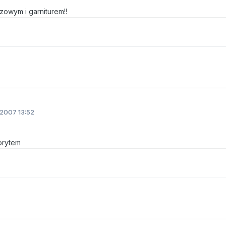
owym i garniturem!!
2007 13:52
korytem