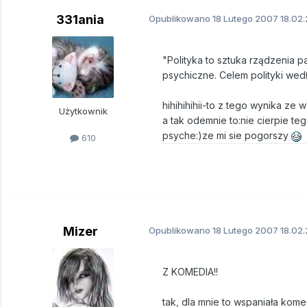
331ania
Opublikowano
18 Lutego 2007
18.02.
"Polityka to sztuka rządzenia 
psychiczne. Celem polityki wedł
hihihihihii-to z tego wynika ze
Użytkownik
a tak odemnie to:nie cierpie teg
psyche:)ze mi sie pogorszy
610
Mizer
Opublikowano
18 Lutego 2007
18.02.
Z KOMEDIA!!
tak, dla mnie to wspaniała kome