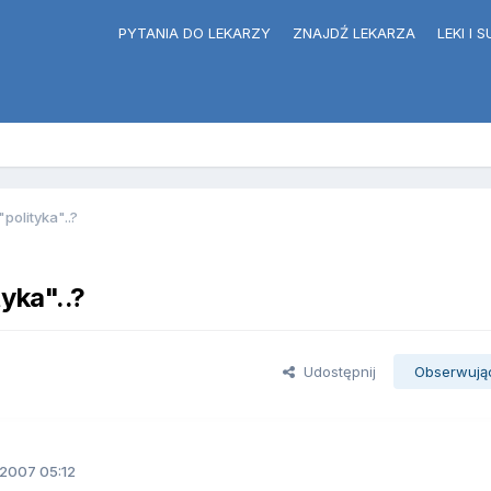
PYTANIA DO LEKARZY
ZNAJDŹ LEKARZA
LEKI I
polityka"..?
yka"..?
Udostępnij
Obserwują
.2007 05:12