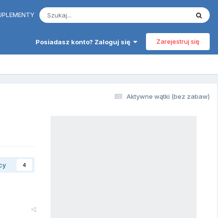
 SUPLEMENTY
Zarejestruj się
Posiadasz konto? Zaloguj się
Aktywne wątki (bez zabaw)
cy
4