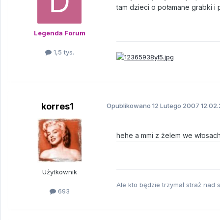
tam dzieci o połamane grabki i 
Legenda Forum
1,5 tys.
korres1
Opublikowano
12 Lutego 2007
12.02.
hehe a mmi z żelem we włosach
Użytkownik
Ale kto będzie trzymał straż nad 
693