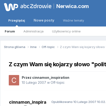
Nerwica.com
Nowe posty
Przeglądaj
Ważne tematy
Forum
Administracja
Użytkownicy online
Strona główna
Inne
Off-topic
Z czym Wam się kojarzy słowo "
Z czym Wam się kojarzy słowo "polit
Przez
cinnamon_inspiration
10 Lutego 2007
w
Off-topic
cinnamon_inspira
Opublikowano
10 Lutego 2007
10.02