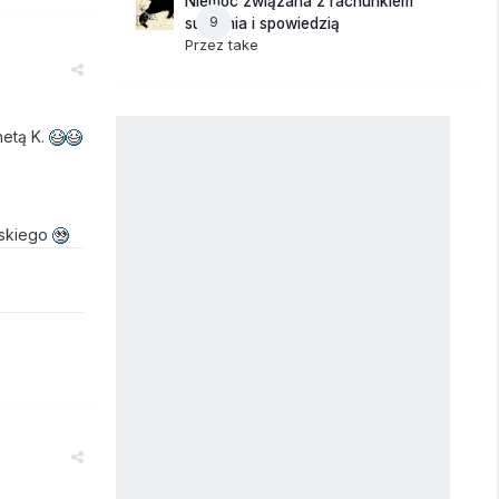
Niemoc związana z rachunkiem
9
sumienia i spowiedzią
Przez
take
netą K.
ńskiego