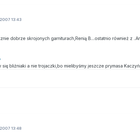
.2007 13:43
ecznie dobrze skrojonych garniturach,Renią B....ostatnio również z ..A
 się bliźniaki a nie trojaczki,bo mielibyśmy jeszcze prymasa Kaczy
.2007 13:48