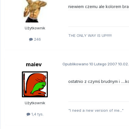
niewiem czemu ale kolorem braz
Użytkownik
THE ONLY WAY IS UP!!!!!!
246
maiev
Opublikowano
10 Lutego 2007
10.02.
ostatnio z czymś brudnym i .....
Użytkownik
"I need a new version of me..."
1,4 tys.