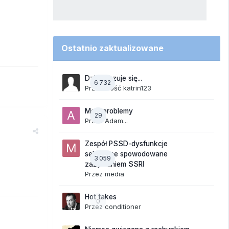
Ostatnio zaktualizowane
Dzisiaj czuje się...
6 732
Przez Gość katrin123
Moje problemy
29
Przez
Adam...
Zespół PSSD-dysfunkcje
seksualne spowodowane
3 059
zażywaniem SSRI
Przez
media
Hot takes
0
Przez
conditioner