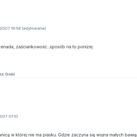
.2007 19:58
(edytowane)
żenada, zaściankowość...sposób na to poniżej
ez Gość
2007 01:10
ownicą w której nie ma piasku. Gdzie zaczyna się wojna małych bawią