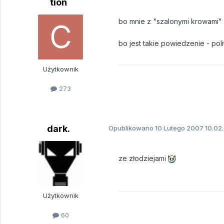
tion
bo mnie z "szalonymi krowami"
bo jest takie powiedzenie - pol
Użytkownik
273
dark.
Opublikowano
10 Lutego 2007
10.02
ze złodziejami
Użytkownik
60