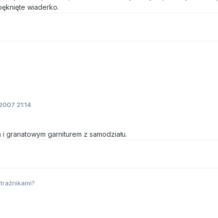
pęknięte wiaderko.
2007 21:14
 i granatowym garniturem z samodziału.
strażnikami?