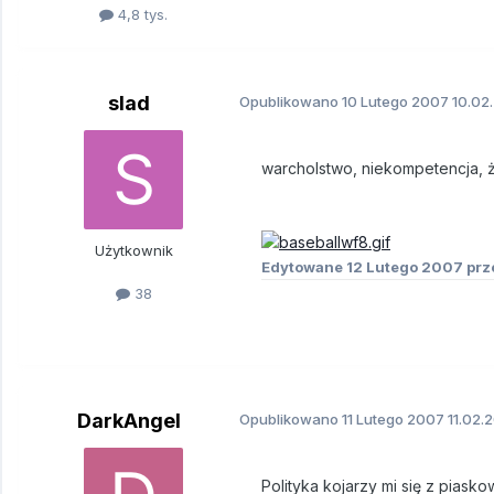
4,8 tys.
slad
Opublikowano
10 Lutego 2007
10.02
warcholstwo, niekompetencja, 
Użytkownik
Edytowane
12 Lutego 2007
prz
38
DarkAngel
Opublikowano
11 Lutego 2007
11.02.
Polityka kojarzy mi się z piask