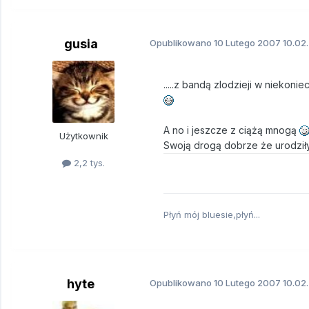
gusia
Opublikowano
10 Lutego 2007
10.02
.....z bandą zlodzieji w niekoni
A no i jeszcze z ciążą mnogą
Użytkownik
Swoją drogą dobrze że urodziły
2,2 tys.
Płyń mój bluesie,płyń...
hyte
Opublikowano
10 Lutego 2007
10.02