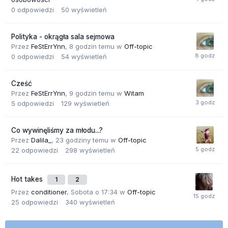
0
odpowiedzi
50
wyświetleń
Polityka - okrągła sala sejmowa
Przez
FeStErrYnn
,
8 godzin temu
w
Off-topic
0
odpowiedzi
54
wyświetleń
Cześć
Przez
FeStErrYnn
,
9 godzin temu
w
Witam
5
odpowiedzi
129
wyświetleń
Co wywinęliśmy za młodu...?
Przez
Dalila_
,
23 godziny temu
w
Off-topic
22
odpowiedzi
298
wyświetleń
Hot takes
1
2
Przez
conditioner
,
Sobota o 17:34
w
Off-topic
25
odpowiedzi
340
wyświetleń