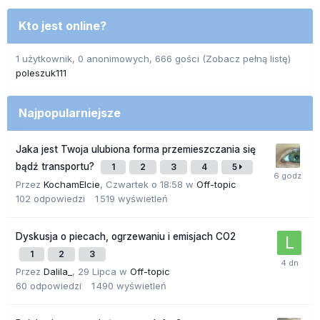
Kto jest online?
1 użytkownik, 0 anonimowych, 666 gości
(Zobacz pełną listę)
poleszuk111
Najpopularniejsze
Jaka jest Twoja ulubiona forma przemieszczania się
bądź transportu?
1
2
3
4
5
Przez
KochamElcie
,
Czwartek o 18:58
w
Off-topic
102
odpowiedzi
1 519
wyświetleń
Dyskusja o piecach, ogrzewaniu i emisjach CO2
1
2
3
Przez
Dalila_
,
29 Lipca
w
Off-topic
60
odpowiedzi
1 490
wyświetleń