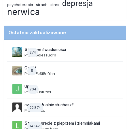
depresja
psychoterapia
strach
stres
nerwica
Ostatnio zaktualizowane
Strumień świadomości
274
Przez
poleszuk111
Cześć
5
Przez
FeStErrYnn
Upały
204
Przez
Justufici
czego aktualnie słuchasz?
22 874
Przez Gość
Szalone precle z pieprzem i ziemniakami
14 142
Przez
lily was here