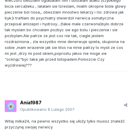
wieczoru siedzialm ogladalam film i dostalam ataku (szybkiego
bicia serca)leku , latalam sie tzreslam, mialm okropne biole glowy
pieczenie bol nosa,, obeszlam mnostwo lekarzy i nic zdrowa jak
byk:)i trafilam do psychiatry stwierdzil nerwica somatyczna
przepisal amizepin i hydroxy....(takie male czerwone)bylo dobrze
tak myslam bo chcialam pozbyc sie ego bolu i pieczenia i sie
pozbylam.Ale patrze ze jest cos nie tak, ciagle jestem
rozdrazniona , zla wszystko mnie denerwuje spieta, skupiona na
sobie ,mam wrazenie jak sie ktos na mnie patrzy to mysli ze cos
mi jest ,drzy mi poid okiem,poprostu jakos nie moge sie
"ocknąc"byc taka jak przed listopadem.Pomozcie Czy
wyzdrowiej???
Ania1987
Opublikowano
8 Lutego 2007
Witaj milka24, na pewno wszystko się ułoży tylko musisz znaleźć
przyczynę swojej nerwicy