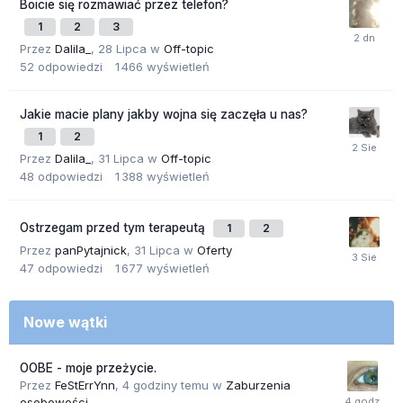
Boicie się rozmawiać przez telefon?
1
2
3
Przez
Dalila_
,
28 Lipca
w
Off-topic
52
odpowiedzi
1 466
wyświetleń
Jakie macie plany jakby wojna się zaczęła u nas?
1
2
Przez
Dalila_
,
31 Lipca
w
Off-topic
48
odpowiedzi
1 388
wyświetleń
Ostrzegam przed tym terapeutą
1
2
Przez
panPytajnick
,
31 Lipca
w
Oferty
47
odpowiedzi
1 677
wyświetleń
Nowe wątki
OOBE - moje przeżycie.
Przez
FeStErrYnn
,
4 godziny temu
w
Zaburzenia
osobowości