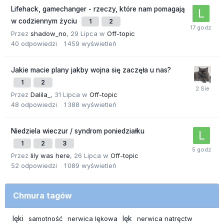
Lifehack, gamechanger - rzeczy, które nam pomagają
w codziennym życiu
1
2
Przez
shadow_no
,
29 Lipca
w
Off-topic
40
odpowiedzi
1 459
wyświetleń
Jakie macie plany jakby wojna się zaczęła u nas?
1
2
Przez
Dalila_
,
31 Lipca
w
Off-topic
48
odpowiedzi
1 388
wyświetleń
Niedziela wieczur / syndrom poniedziałku
1
2
3
Przez
lily was here
,
26 Lipca
w
Off-topic
52
odpowiedzi
1 089
wyświetleń
Chmura tagów
lęki
lęk
samotność
nerwica lękowa
nerwica natręctw