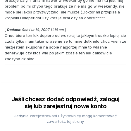
pracuje calymi dniami nawet w weekendy go nie ma i tu jest moj
problem bo mi chyba tego brakuje ze nie ma go w weekendy, nie
moge sie jakos przyzwyczaic, ale musze:(.Doktor mi przypisala
kropelki Haloperidol.Czy ktos je bral czy sa dobre?????
[
Dodano
: Sob Lut 10, 2007 11:19 am
]
Choc biore ten lek dopiero od wczoraj to jakbym troszke lepiej sie
czula tylko mam takie wrazenie ze to mnie dotknelo choc wiem ze
nie:)jestem skupiona na sobie najgorzej mnie to wlasnie
denerwuje czy ktos wie po jakim zcasie ten lek calkowicie
zaczyna dzialac.
Jeśli chcesz dodać odpowiedź, zaloguj
się lub zarejestruj nowe konto
Jedynie zarejestrowani użytkownicy mogą komentować
zawartość tej strony.