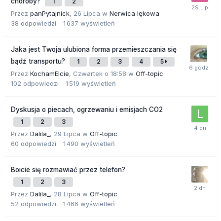
choroby?
1
2
Przez
panPytajnick
,
26 Lipca
w
Nerwica lękowa
38
odpowiedzi
1 637
wyświetleń
Jaka jest Twoja ulubiona forma przemieszczania się
bądź transportu?
1
2
3
4
5
Przez
KochamElcie
,
Czwartek o 18:58
w
Off-topic
102
odpowiedzi
1 519
wyświetleń
Dyskusja o piecach, ogrzewaniu i emisjach CO2
1
2
3
Przez
Dalila_
,
29 Lipca
w
Off-topic
60
odpowiedzi
1 490
wyświetleń
Boicie się rozmawiać przez telefon?
1
2
3
Przez
Dalila_
,
28 Lipca
w
Off-topic
52
odpowiedzi
1 466
wyświetleń