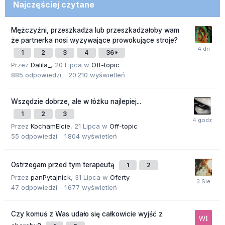
Najczęściej czytane
Mężczyźni, przeszkadza lub przeszkadzałoby wam
że partnerka nosi wyzywające prowokujące stroje?
1
2
3
4
36
Przez
Dalila_
,
20 Lipca
w
Off-topic
885
odpowiedzi
20 210
wyświetleń
Wszędzie dobrze, ale w łóżku najlepiej...
1
2
3
Przez
KochamElcie
,
21 Lipca
w
Off-topic
55
odpowiedzi
1 804
wyświetleń
Ostrzegam przed tym terapeutą
1
2
Przez
panPytajnick
,
31 Lipca
w
Oferty
47
odpowiedzi
1 677
wyświetleń
Czy komuś z Was udało się całkowicie wyjść z