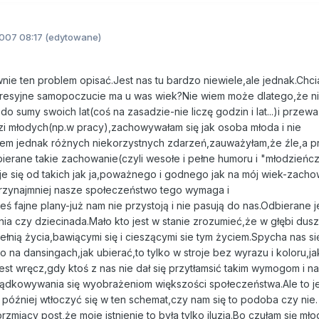
007 08:17
(edytowane)
nie ten problem opisać.Jest nas tu bardzo niewiele,ale jednak.Chci
resyjne samopoczucie ma u was wiek?Nie wiem może dlatego,że n
o sumy swoich lat(coś na zasadzie-nie liczę godzin i lat...)i przew
i młodych(np.w pracy),zachowywałam się jak osoba młoda i nie
em jednak różnych niekorzystnych zdarzeń,zauważyłam,że źle,a pr
ierane takie zachowanie(czyli wesołe i pełne humoru i "młodzieńcz
 się od takich jak ja,poważnego i godnego jak na mój wiek-zachow
przynajmniej nasze społeczeństwo tego wymaga i
ś fajne plany-już nam nie przystoją i nie pasują do nas.Odbierane je
ia czy dziecinada.Mało kto jest w stanie zrozumieć,że w głębi dus
łnią życia,bawiącymi się i cieszącymi sie tym życiem.Spycha nas si
o na dansingach,jak ubierać,to tylko w stroje bez wyrazu i koloru,ja
st wręcz,gdy ktoś z nas nie dał się przytłamsić takim wymogom i na
dkowywania się wyobrażeniom większości społeczeństwa.Ale to j
później wtłoczyć się w ten schemat,czy nam się to podoba czy nie.
zmiący post,że moje istnienie to była tylko iluzja.Bo czułam się mło