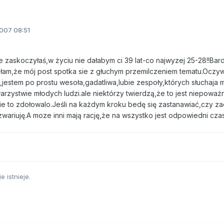
007 08:51
e zaskoczyłaś,w życiu nie dałabym ci 39 lat-co najwyzej 25-28!!Bar
łam,że mój post spotka sie z głuchym przemilczeniem tematu.Oczyw
a,jestem po prostu wesoła,gadatliwa,lubie zespoły,których słuchaja 
rzystwie młodych ludzi.ale niektórzy twierdzą,że to jest niepoważ
ie to zdołowalo.Jeśli na każdym kroku bedę się zastanawiać,czy za
wariuję.A moze inni mają rację,że na wszystko jest odpowiedni czas
e istnieje.