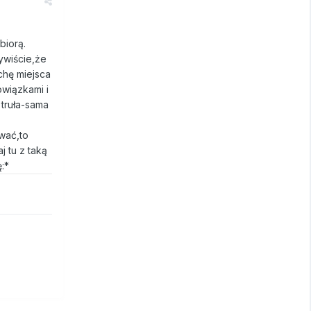
biorą.
zywiście,że
chę miejsca
owiązkami i
 truła-sama
ywać,to
j tu z taką
:*