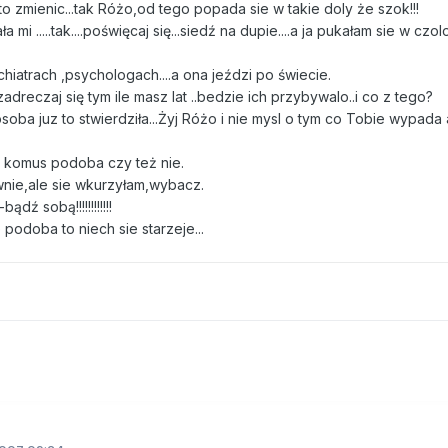
 zmienic...tak Różo,od tego popada sie w takie doly że szok!!!
i .....tak....poświęcaj się...siedź na dupie....a ja pukałam sie w czol
chiatrach ,psychologach....a ona jeździ po świecie.
zadreczaj się tym ile masz lat ..bedzie ich przybywalo..i co z tego?
soba juz to stwierdziła...Żyj Różo i nie mysl o tym co Tobie wypada
e komus podoba czy też nie.
ewnie,ale sie wkurzyłam,wybacz.
dź sobą!!!!!!!!!!!!
odoba to niech sie starzeje...