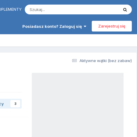
 SUPLEMENTY
Zarejestruj się
Posiadasz konto? Zaloguj się
Aktywne wątki (bez zabaw)
cy
3