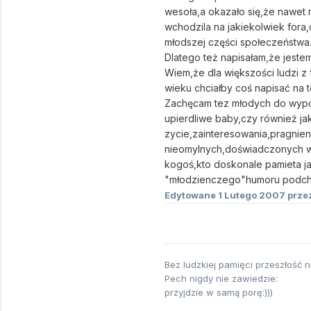
wesoła,a okazało się,że nawet
wchodzila na jakiekolwiek fora,
młodszej części społeczeństwa
Dlatego też napisałam,że jeste
Wiem,że dla większości ludzi z 
wieku chciałby coś napisać na 
Zachęcam tez młodych do wypowi
upierdliwe baby,czy również ja
zycie,zainteresowania,pragnien
nieomylnych,doświadczonych w
kogoś,kto doskonale pamieta jak
"młodzienczego"humoru podch
Edytowane
1 Lutego 2007
prze
Bez ludzkiej pamięci przeszłość ni
Pech nigdy nie zawiedzie:
przyjdzie w samą porę:)))