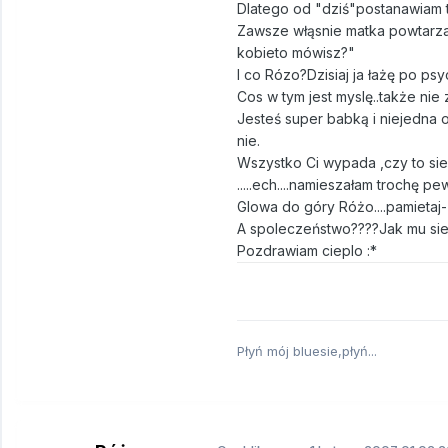
Dlatego od "dziś"postanawiam to
Zawsze włąsnie matka powtarzała m
kobieto mówisz?"
I co Rózo?Dzisiaj ja łażę po psy
Cos w tym jest myslę..także nie 
Jesteś super babką i niejedna o
nie.
Wszystko Ci wypada ,czy to si
.....ech....namieszałam trochę p
Glowa do góry Różo....pamietaj--bą
A spoleczeństwo????Jak mu sie p
Pozdrawiam cieplo :*
Płyń mój bluesie,płyń...