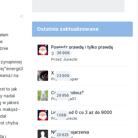
Ostatnio zaktualizowane
ałam
ie
Powiedz prawdę i tylko prawdę
ażnie
36 968
:)
Przez
Jurecki
zynajmniej
ej"energii)I
X czy Y?
ania.I na
23 909
Przez
whisper
st to jak
Co teraz robisz?
zy nadal
29 956
Przez
Anja01
ę w jakieś
k makijaż-
Liczymy od 0 co 3 aż do 9000
1 068
dal
Przez
Jurecki
est chyba
NOWE Skojarzenia
20 625
da i
Przez Gość