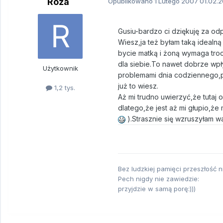
Róża
Opublikowano
1 Lutego 2007
01.02.2
Gusiu-bardzo ci dziękuję za o
Wiesz,ja też byłam taką idealną
bycie matką i żoną wymaga troc
dla siebie.To nawet dobrze wpł
Użytkownik
problemami dnia codziennego,pr
już to wiesz.
1,2 tys.
Aż mi trudno uwierzyć,że tutaj 
dlatego,że jest aż mi głupio,że
).Strasznie się wzruszyłam wa
Bez ludzkiej pamięci przeszłość ni
Pech nigdy nie zawiedzie:
przyjdzie w samą porę:)))