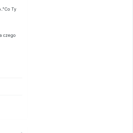
o.."Co Ty
 a czego