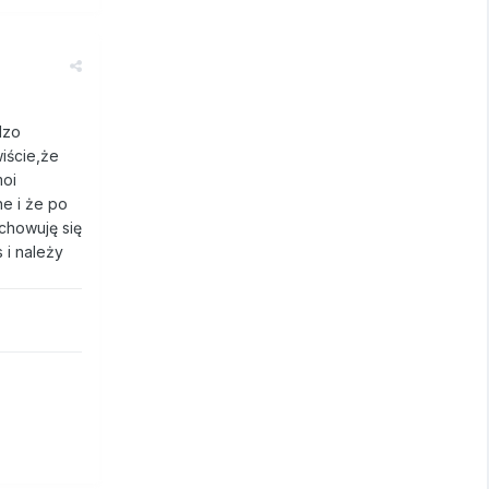
dzo
iście,że
moi
ne i że po
chowuję się
 i należy