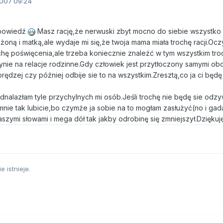
007 09:24
dpowiedź
Masz rację,że nerwuski zbyt mocno do siebie wszystko 
 żoną i matką,ale wydaje mi się,że twoja mama miała trochę racji.Oc
hę poświęcenia,ale trzeba koniecznie znaleźć w tym wszystkim tro
ynie na relacje rodzinne.Gdy człowiek jest przytłoczony samymi ob
ędzej czy później odbije sie to na wszystkim.Zresztą,co ja ci będę
odnalazłam tyle przychylnych mi osób.Jeśli trochę nie będę sie odz
 mnie tak lubicie,bo czymże ja sobie na to mogłam zasłużyć(no i gada
szymi słowami i mega dół tak jakby odrobinę się zmniejszył.Dziękuję
e istnieje.