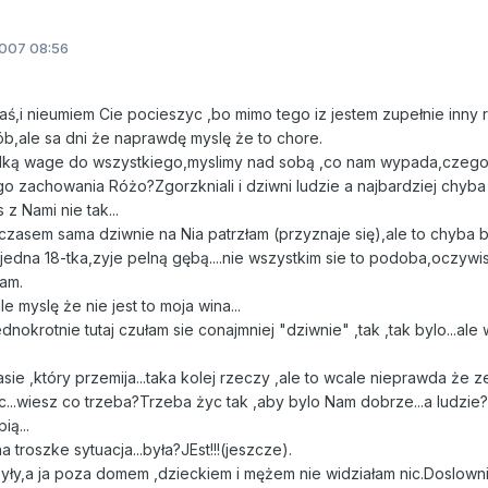
007 08:56
aś,i nieumiem Cie pocieszyc ,bo mimo tego iz jestem zupełnie inny 
b,ale sa dni że naprawdę myslę że to chore.
ką wage do wszystkiego,myslimy nad sobą ,co nam wypada,czego n
 zachowania Różo?Zgorzkniali i dziwni ludzie a najbardziej chyb
z Nami nie tak...
czasem sama dziwnie na Nia patrzłam (przyznaje się),ale to chyba b
jedna 18-tka,zyje pelną gębą....nie wszystkim sie to podoba,oczywi
iam.
le myslę że nie jest to moja wina...
okrotnie tutaj czułam sie conajmniej "dziwnie" ,tak ,tak bylo...ale 
sie ,który przemija...taka kolej rzeczy ,ale to wcale nieprawda że z
..wiesz co trzeba?Trzeba życ tak ,aby bylo Nam dobrze...a ludzie
ą...
 troszke sytuacja...była?JEst!!!(jeszcze).
zyły,a ja poza domem ,dzieckiem i mężem nie widziałam nic.Doslowni