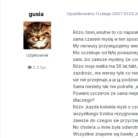
gusia
Opublikowano
1 Lutego 2007
01.02.2
Różo..hmm,smutne to co napisał
sama czasem myslę w ten sposó
My nerwusy przywiązujemy wiel
Kto oczekuje od NAs powaznego
Użytkownik
sami...bo zawsze myslimy że cos 
Różo moja matka ma 56 lat,fakt,
2,2 tys.
zazdrośc...ma werwy tyle co nie
sie nie przejmuje,a ja ją podziw
Sama niestety tak nie potrafie ,a
Powiem szczerze że sama niejedn
dlaczego?
Różo ,kazda kobieta mysli o cza
wszystkiego trzeba rezygnowac.
zawsze do czegos sie przyczepi
No cholera..u mnie była odwrotna
Wszystkie znajome się bawiły ,