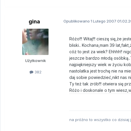
gina
Opublikowano
1 Lutego 2007
01.02.2
Różo!!! Witaj!!! cieszę się,że j
bliski.. Kochana,mam 39 lat,fakt
cóż to jest za wiek? Ehhhh!! ni
jeszcze bardzo młodą osóbką..Te
Użytkownik
najpiękniejszy wiek w życiu kobi
nastolatka jest trochę nie na m
382
daj sobie powiedzieć,nikt nas ni
Ty też tak zrób!!! otwiera się pr
Różo i doskonale o tym wiesz,wy
na próżno to wszystko co dzisiaj j