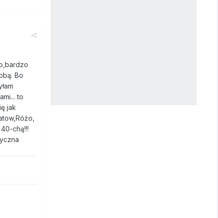
zo,bardzo
Tobą. Bo
byłam
mi... to
ię jak
matow,Różo,
40-chą!!!
styczna