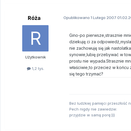
Róża
Opublikowano
1 Lutego 2007
01.02.2
Gino-po pierwsze,strasznie mni
dziekuję ci za odpowiedź,mysla
nie zachowuję się jak nastolatk
synowie,lubię przebywać w towa
Użytkownik
prostu nie wypada.Strasznie mn
właściwie,to przeciez w końcu z
1,2 tys.
się tego trzymać?
Bez ludzkiej pamięci przeszłość ni
Pech nigdy nie zawiedzie:
przyjdzie w samą porę:)))