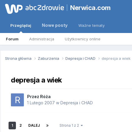
Nerwica.com
Nowe posty
Przeglądaj
Ważne tematy
Forum
Administracja
Użytkownicy online
Strona główna
Zaburzenia
Depresja i CHAD
depresja a wiek
depresja a wiek
Przez
Róża
1 Lutego 2007
w
Depresja i CHAD
1
2
DALEJ
Strona 1 z 2