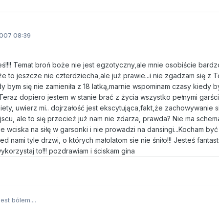
007 08:39
esteś!!!! Temat broń boże nie jest egzotyczny,ale mnie osobiście bard
,że to jeszcze nie czterdziecha,ale już prawie...i nie zgadzam się z 
gdy bym się nie zamieniła z 18 latką,marnie wspominam czasy kiedy 
raz dopiero jestem w stanie brać z życia wszystko pełnymi garścia
ety, uwierz mi.. dojrzałość jest ekscytująca,fakt,że zachowywanie s
iejscu, ale to się przecież już nam nie zdarza, prawda? Nie ma sche
e wciska na siłę w garsonki i nie prowadzi na dansingi...Kocham być 
zed nami tyle drzwi, o których małolatom sie nie śniło!!! Jesteś fanta
korzystaj to!!! pozdrawiam i ściskam gina
est bólem....