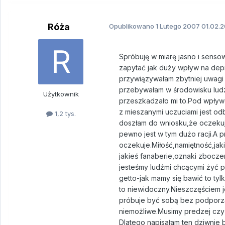
Róża
Opublikowano
1 Lutego 2007
01.02.2
Spróbuję w miarę jasno i sensow
zapytać jak duży wpływ na dep
przywiązywałam zbytniej uwagi d
przebywałam w środowisku ludz
Użytkownik
przeszkadzało mi to.Pod wpływ
z mieszanymi uczuciami jest odb
1,2 tys.
doszłam do wniosku,że oczekuje
pewno jest w tym dużo racji.A 
oczekuje.Miłość,namiętność,jakie
jakieś fanaberie,oznaki zboczen
jesteśmy ludźmi chcącymi żyć pe
getto-jak mamy się bawić to tylk
to niewidoczny.Nieszczęściem je
próbuje być sobą bez podporzą
niemożliwe.Musimy predzej czy 
Dlatego napisałam ten dziwnie br