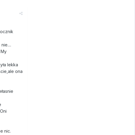
rocznik
ie....
a My
yła lekka
scie,ale ona
własnie
e
?Oni
e nic.