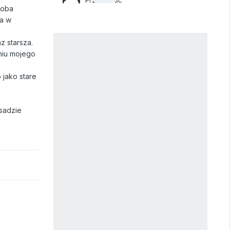
soba
ca w
z starsza.
eniu mojego
 jako stare
sadzie