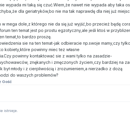
 nie wypada mi taką się czuć.Wiem,że nawet nie wypada aby taka o
chyba,że dla geriatryków,bo nie ma tak naprawdę dla niej już miejs
.
m w mega dole,z którego nie da się już wyjść,bo przecież będę cora
forum ten temat jest po prostu egzotyczny,ale jeśli ktoś w przybliz
ten temat,to bardzo proszę.
edzenia sie na ten temat-jak odbieracie np.swoje mamy,czy tylko
ko kobiety,które powinny miec tez własne
ia.Czy powinny kontaktować sie z wami tylko na zasadzie-
ychowawców, znękanych i zmęczonych życiem,czy bardziej na za
 był młody i z cierpliwością i zrozumieniem,a nierzadko z dozą
odzi do waszych problemów?
z Gość
e istnieje.