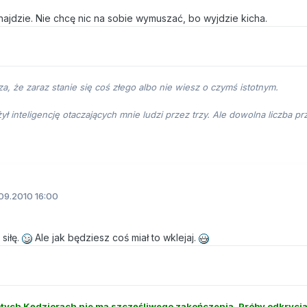
 najdzie. Nie chcę nic na sobie wymuszać, bo wyjdzie kicha.
za, że zaraz stanie się coś złego albo nie wiesz o czymś istotnym.
ł inteligencję otaczających mnie ludzi przez trzy. Ale dowolna liczba 
09.2010 16:00
siłę.
Ale jak będziesz coś miał to wklejaj.
Złotych Kędziorach nie ma szczęśliwego zakończenia. Próby odkrycia,