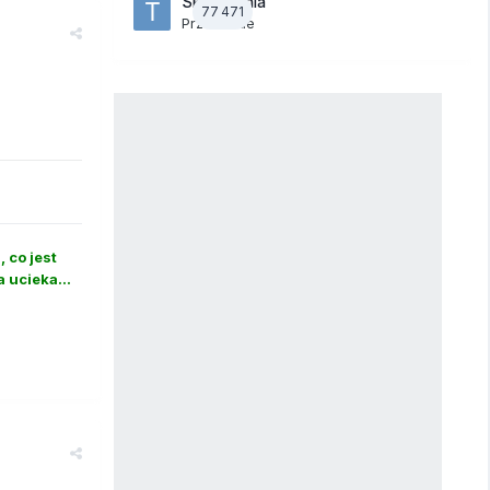
Skojarzenia
77 471
Przez
tede
 co jest
 ucieka...