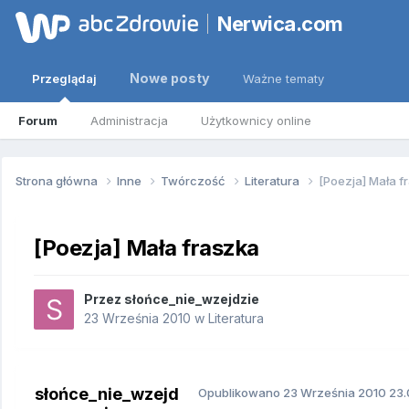
Nerwica.com
Nowe posty
Przeglądaj
Ważne tematy
Forum
Administracja
Użytkownicy online
Strona główna
Inne
Twórczość
Literatura
[Poezja] Mała f
[Poezja] Mała fraszka
Przez
słońce_nie_wzejdzie
23 Września 2010
w
Literatura
słońce_nie_wzejd
Opublikowano
23 Września 2010
23.