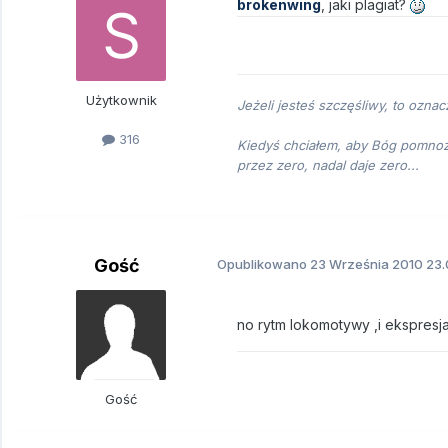
brokenwing
, jaki plagiat?
Użytkownik
Jeżeli jesteś szczęśliwy, to oznac
316
Kiedyś chciałem, aby Bóg pomnoży
przez zero, nadal daje zero...
Gość
Opublikowano
23 Września 2010
23.
no rytm lokomotywy ,i ekspresja
Gość