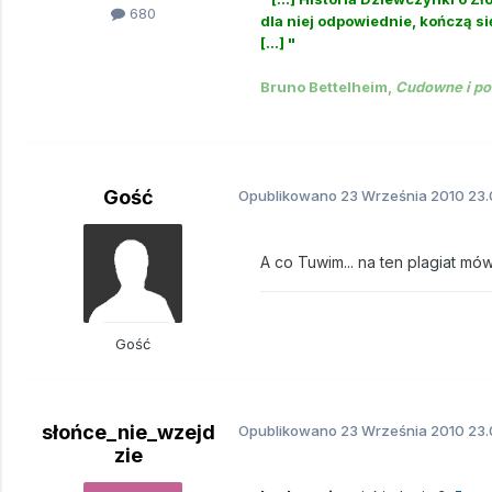
680
dla niej odpowiednie, kończą si
[...] "
Bruno Bettelheim,
Cudowne i po
Gość
Opublikowano
23 Września 2010
23.
A co Tuwim... na ten plagiat mów
Gość
słońce_nie_wzejd
Opublikowano
23 Września 2010
23.
zie