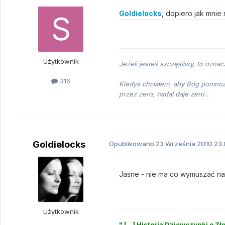
Goldielocks
, dopiero jak mnie
Użytkownik
Jeżeli jesteś szczęśliwy, to oznac
316
Kiedyś chciałem, aby Bóg pomnoży
przez zero, nadal daje zero...
Goldielocks
Opublikowano
23 Września 2010
23.
Jasne - nie ma co wymuszać na 
Użytkownik
" [...] Historia Dziewczynki o 