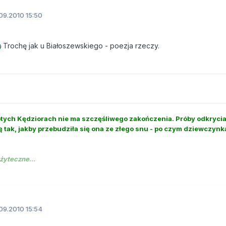
09.2010 15:50
Trochę jak u Białoszewskiego - poezja rzeczy.
Złotych Kędziorach nie ma szczęśliwego zakończenia. Próby odkrycia,
ę tak, jakby przebudziła się ona ze złego snu - po czym dziewczynka
żyteczne
...
09.2010 15:54