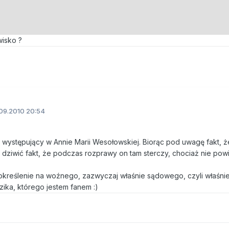
wisko ?
09.2010 20:54
y występujący w Annie Marii Wesołowskiej. Biorąc pod uwagę fakt, ż
en dziwić fakt, że podczas rozprawy on tam sterczy, chociaż nie powi
określenie na woźnego, zazwyczaj właśnie sądowego, czyli właśni
zika, którego jestem fanem :)