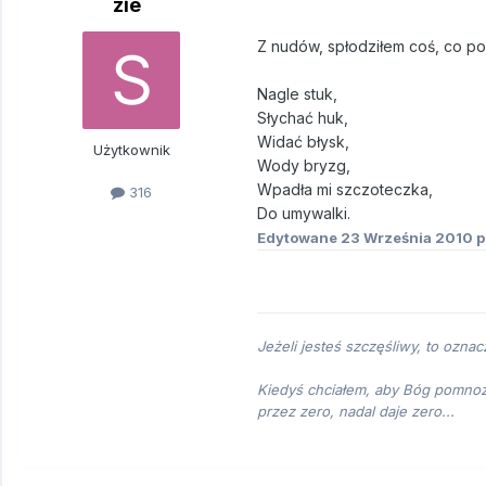
zie
Z nudów, spłodziłem coś, co po
Nagle stuk,
Słychać huk,
Widać błysk,
Użytkownik
Wody bryzg,
Wpadła mi szczoteczka,
316
Do umywalki.
Edytowane
23 Września 2010
p
Jeżeli jesteś szczęśliwy, to oznac
Kiedyś chciałem, aby Bóg pomnoży
przez zero, nadal daje zero...