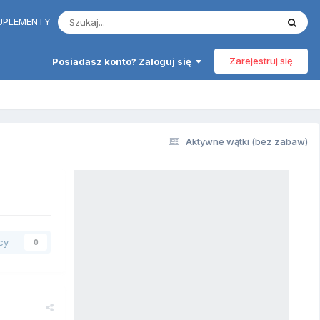
 SUPLEMENTY
Zarejestruj się
Posiadasz konto? Zaloguj się
Aktywne wątki (bez zabaw)
cy
0