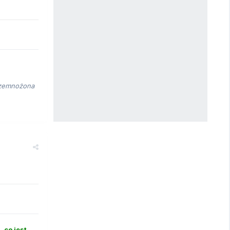
przemnożona
 co jest