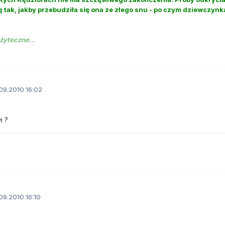
ę tak, jakby przebudziła się ona ze złego snu - po czym dziewczynka
żyteczne
...
09.2010 16:02
i ?
09.2010 16:10