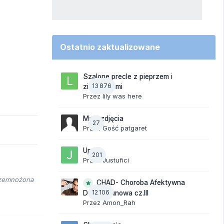
Ostatnio zaktualizowane
Szalone precle z pieprzem i
13 876
ziemniakami
Przez
lily was here
Moje zdjęcia
27
Przez Gość patgaret
Upały
201
Przez
Justufici
przemnożona
CHAD- Choroba Afektywna
12 106
Dwubiegunowa cz.III
Przez
Amon_Rah