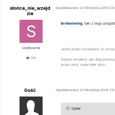
słońce_nie_wzejd
Opublikowano
23 Września 2010
23.
zie
brokenwing
, taki z tego plagi
Użytkownik
Jeżeli jesteś szczęśliwy, to oznac
316
Kiedyś chciałem, aby Bóg pomnoży
przez zero, nadal daje zero...
Gość
Opublikowano
23 Września 2010
23.
Cytat