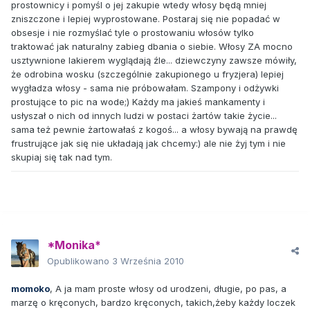
prostownicy i pomyśl o jej zakupie wtedy włosy będą mniej
zniszczone i lepiej wyprostowane. Postaraj się nie popadać w
obsesje i nie rozmyślać tyle o prostowaniu włosów tylko
traktować jak naturalny zabieg dbania o siebie. Włosy ZA mocno
usztywnione lakierem wyglądają źle... dziewczyny zawsze mówiły,
że odrobina wosku (szczególnie zakupionego u fryzjera) lepiej
wygładza włosy - sama nie próbowałam. Szampony i odżywki
prostujące to pic na wode;) Każdy ma jakieś mankamenty i
usłyszał o nich od innych ludzi w postaci żartów takie życie...
sama też pewnie żartowałaś z kogoś... a włosy bywają na prawdę
frustrujące jak się nie układają jak chcemy:) ale nie żyj tym i nie
skupiaj się tak nad tym.
*Monika*
Opublikowano
3 Września 2010
momoko
, A ja mam proste włosy od urodzeni, długie, po pas, a
marzę o kręconych, bardzo kręconych, takich,żeby każdy loczek