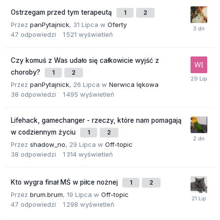
Ostrzegam przed tym terapeutą
1
2
Przez
panPytajnick
,
31 Lipca
w
Oferty
47
odpowiedzi
1 521
wyświetleń
Czy komuś z Was udało się całkowicie wyjść z
choroby?
1
2
Przez
panPytajnick
,
26 Lipca
w
Nerwica lękowa
38
odpowiedzi
1 495
wyświetleń
Lifehack, gamechanger - rzeczy, które nam pomagają
w codziennym życiu
1
2
Przez
shadow_no
,
29 Lipca
w
Off-topic
38
odpowiedzi
1 314
wyświetleń
Kto wygra finał MŚ w piłce nożnej
1
2
Przez
brum.brum
,
19 Lipca
w
Off-topic
47
odpowiedzi
1 298
wyświetleń