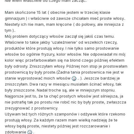
Nie wiem właściwie od czego mam zacząć..
Mam skończone 15 lat ( obecnie jestem w trzeciej klasie
gimnazjum ) i właściwie od zawsze chciałam mieć proste włosy..
Niestety ich nie mam, mam kręcone ( do połowy, ale mniejsza z
tym )..
Mój problem dotyczący włosów zaczął się jakiś czas temu.
Właściwie to takie jakby 'uzależnienie' od wszelkich rzeczy,
produktów które prostują włosy. I nie tylko samo prostowanie
włosów bo ogólnie fryzury, kolor włosów. Nie odpowiadał mi mój
kolor więc przefarbowałam się na blond czego później efektem
były odrosty. Zniszczyłam włosy. Później non stop je prostowałam
prostownicą by były proste.(Żadna tania prostownica nie jest w
stanie wyprostować moich włosów
.. ). Jeszcze bardziej je
zniszczyłam. Dwa razy w miesiącu musiałam ścinać włosy, tak
były zniszczone. Nadal troche są, ale w mniejszym stopniu.
Najgorsze jest to, że ta chęć prostych włosów jest silniejsza, ja
nie potrafię tak po prostu nie robić nic by były proste, zwłaszcza
zrezygnować z prostownicy.
Używam też tych różnych szamponów i odżywek które rzekomo
prostują włosy. Za każdym razem mam wielką nadzieję że te
włosy będą proste, niestety później jest rozczarowanie i
zdołowanie
.