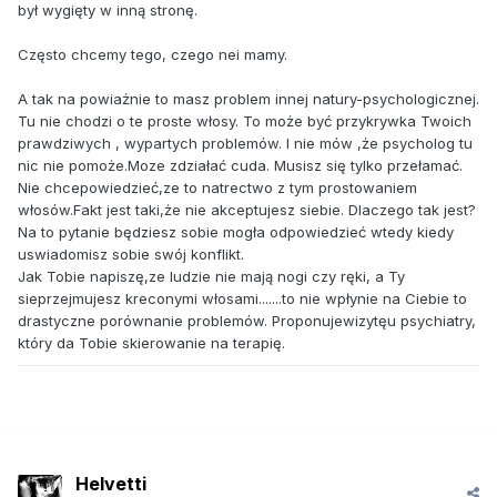
był wygięty w inną stronę.
Często chcemy tego, czego nei mamy.
A tak na powiażnie to masz problem innej natury-psychologicznej.
Tu nie chodzi o te proste włosy. To może być przykrywka Twoich
prawdziwych , wypartych problemów. I nie mów ,że psycholog tu
nic nie pomoże.Moze zdziałać cuda. Musisz się tylko przełamać.
Nie chcepowiedzieć,ze to natrectwo z tym prostowaniem
włosów.Fakt jest taki,że nie akceptujesz siebie. Dlaczego tak jest?
Na to pytanie będziesz sobie mogła odpowiedzieć wtedy kiedy
uswiadomisz sobie swój konflikt.
Jak Tobie napiszę,ze ludzie nie mają nogi czy ręki, a Ty
sieprzejmujesz kreconymi włosami.......to nie wpłynie na Ciebie to
drastyczne porównanie problemów. Proponujewizytęu psychiatry,
który da Tobie skierowanie na terapię.
Helvetti