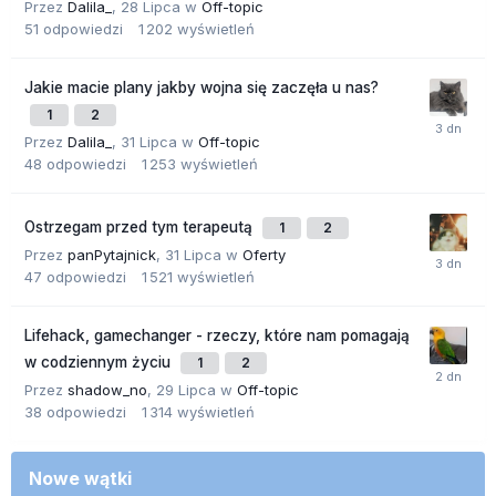
Przez
Dalila_
,
28 Lipca
w
Off-topic
51
odpowiedzi
1 202
wyświetleń
Jakie macie plany jakby wojna się zaczęła u nas?
1
2
Przez
Dalila_
,
31 Lipca
w
Off-topic
48
odpowiedzi
1 253
wyświetleń
Ostrzegam przed tym terapeutą
1
2
Przez
panPytajnick
,
31 Lipca
w
Oferty
47
odpowiedzi
1 521
wyświetleń
Lifehack, gamechanger - rzeczy, które nam pomagają
w codziennym życiu
1
2
Przez
shadow_no
,
29 Lipca
w
Off-topic
38
odpowiedzi
1 314
wyświetleń
Nowe wątki