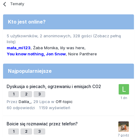
Tematy
Kto jest online?
5 użytkowników, 2 anonimowych, 328 gości
(Zobacz pełną
listę)
mała_mi123
Żaba Monika
lily was here
You know nothing, Jon Snow
Noire Panthere
Najpopularniejsze
Dyskusja o piecach, ogrzewaniu i emisjach CO2
1
2
3
Przez
Dalila_
,
29 Lipca
w
Off-topic
60
odpowiedzi
1 159
wyświetleń
Boicie się rozmawiać przez telefon?
1
2
3