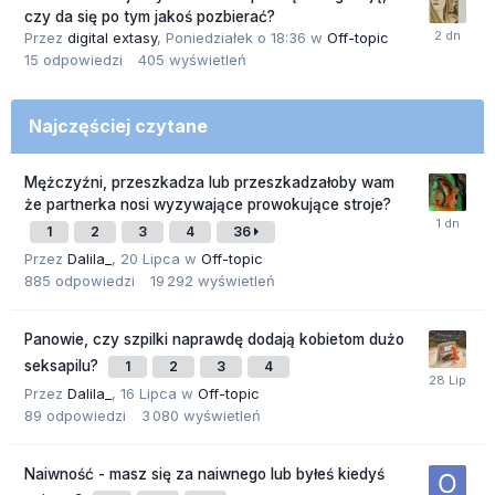
czy da się po tym jakoś pozbierać?
Przez
digital extasy
,
Poniedziałek o 18:36
w
Off-topic
15
odpowiedzi
405
wyświetleń
Najczęściej czytane
Mężczyźni, przeszkadza lub przeszkadzałoby wam
że partnerka nosi wyzywające prowokujące stroje?
1
2
3
4
36
Przez
Dalila_
,
20 Lipca
w
Off-topic
885
odpowiedzi
19 292
wyświetleń
Panowie, czy szpilki naprawdę dodają kobietom dużo
seksapilu?
1
2
3
4
Przez
Dalila_
,
16 Lipca
w
Off-topic
89
odpowiedzi
3 080
wyświetleń
Naiwność - masz się za naiwnego lub byłeś kiedyś