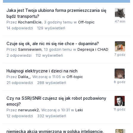
Jaka jest Twoja ulubiona forma przemieszczania się
bądź transportu?
Przez
KochamElcie
,
3 godziny temu
w
Off-topic
14
odpowiedzi
129
wyświetleń
Czuje się ok, ale nic mi się nie chce - dopamina?
Przez
Samniewiem
,
13 godzin temu
w
Depresja i CHAD
2
odpowiedzi
112
wyświetleń
Hulajnogi elektryczne i dzieci na nich
Przez
Dalila_
,
Wczoraj o 11:05
w
Off-topic
21
odpowiedzi
288
wyświetleń
Czy na SSRI/SNRI czujesz się jak robot pozbawiony
emocji?
Przez
nerwusek2
,
Wczoraj o 10:31
w
Leki
12
odpowiedzi
332
wyświetleń
niemiecka akcja wymierzona w polską inteligencję,