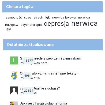
Chmura tagów
lęk
samotność
stres
strach
nerwica lękowa
nerwica
nerwica
depresja
natręctw
psychoterapia
lęki
Ostatnio zaktualizowane
Szalone precle z pieprzem i ziemniakami
13 577
Przez
lily was here
Cytaty, aforyzmy.. (i inne fajne teksty)
498
Przez
ewa125
czego aktualnie słuchasz?
22 854
Przez Gość
Jaka jest Twoja ulubiona forma