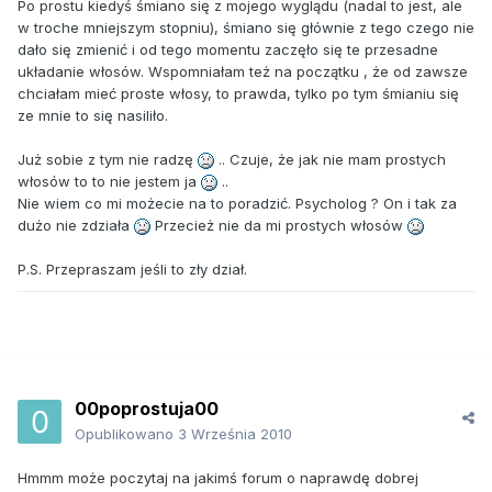
Po prostu kiedyś śmiano się z mojego wyglądu (nadal to jest, ale
w troche mniejszym stopniu), śmiano się głównie z tego czego nie
dało się zmienić i od tego momentu zaczęło się te przesadne
układanie włosów. Wspomniałam też na początku , że od zawsze
chciałam mieć proste włosy, to prawda, tylko po tym śmianiu się
ze mnie to się nasiliło.
Już sobie z tym nie radzę
.. Czuje, że jak nie mam prostych
włosów to to nie jestem ja
..
Nie wiem co mi możecie na to poradzić. Psycholog ? On i tak za
dużo nie zdziała
Przecież nie da mi prostych włosów
P.S. Przepraszam jeśli to zły dział.
00poprostuja00
Opublikowano
3 Września 2010
Hmmm może poczytaj na jakimś forum o naprawdę dobrej