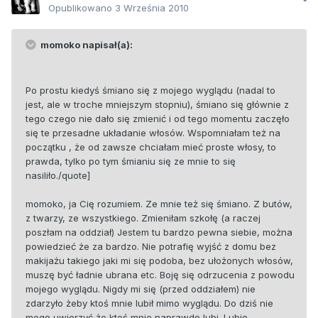
Opublikowano
3 Września 2010
momoko napisał(a):
Po prostu kiedyś śmiano się z mojego wyglądu (nadal to
jest, ale w troche mniejszym stopniu), śmiano się głównie z
tego czego nie dało się zmienić i od tego momentu zaczęło
się te przesadne układanie włosów. Wspomniałam też na
początku , że od zawsze chciałam mieć proste włosy, to
prawda, tylko po tym śmianiu się ze mnie to się
nasiliło./quote]
momoko, ja Cię rozumiem. Ze mnie też się śmiano. Z butów,
z twarzy, ze wszystkiego. Zmieniłam szkołę (a raczej
poszłam na oddział) Jestem tu bardzo pewna siebie, można
powiedzieć że za bardzo. Nie potrafię wyjść z domu bez
makijażu takiego jaki mi się podoba, bez ułożonych włosów,
muszę być ładnie ubrana etc. Boję się odrzucenia z powodu
mojego wyglądu. Nigdy mi się (przed oddziałem) nie
zdarzyło żeby ktoś mnie lubił mimo wyglądu. Do dziś nie
mogę uwierzyć że ktoś mnie naprawdę lubi. Lubię