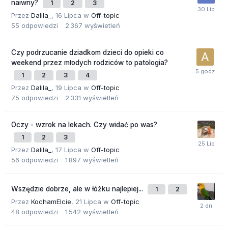
naiwny?
1
2
3
Przez
Dalila_
,
16 Lipca
w
Off-topic
55
odpowiedzi
2 367
wyświetleń
Czy podrzucanie dziadkom dzieci do opieki co
weekend przez młodych rodziców to patologia?
1
2
3
4
Przez
Dalila_
,
19 Lipca
w
Off-topic
75
odpowiedzi
2 331
wyświetleń
Oczy - wzrok na lekach. Czy widać po was?
1
2
3
Przez
Dalila_
,
17 Lipca
w
Off-topic
56
odpowiedzi
1 897
wyświetleń
Wszędzie dobrze, ale w łóżku najlepiej...
1
2
Przez
KochamElcie
,
21 Lipca
w
Off-topic
48
odpowiedzi
1 542
wyświetleń