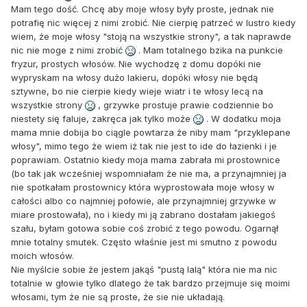
Mam tego dość. Chcę aby moje włosy były proste, jednak nie
potrafię nic więcej z nimi zrobić. Nie cierpię patrzeć w lustro kiedy
wiem, że moje włosy "stoją na wszystkie strony", a tak naprawde
nic nie moge z nimi zrobić
. Mam totalnego bzika na punkcie
fryzur, prostych włosów. Nie wychodzę z domu dopóki nie
wypryskam na włosy dużo lakieru, dopóki włosy nie będą
sztywne, bo nie cierpie kiedy wieje wiatr i te włosy lecą na
wszystkie strony
, grzywke prostuje prawie codziennie bo
niestety się faluje, zakręca jak tylko może
. W dodatku moja
mama mnie dobija bo ciągle powtarza że niby mam "przyklepane
włosy", mimo tego że wiem iż tak nie jest to ide do łazienki i je
poprawiam. Ostatnio kiedy moja mama zabrała mi prostownice
(bo tak jak wcześniej wspomniałam że nie ma, a przynajmniej ja
nie spotkałam prostownicy która wyprostowała moje włosy w
całości albo co najmniej połowie, ale przynajmniej grzywke w
miare prostowała), no i kiedy mi ją zabrano dostałam jakiegoś
szału, byłam gotowa sobie coś zrobić z tego powodu. Ogarnął
mnie totalny smutek. Często właśnie jest mi smutno z powodu
moich włosów.
Nie myślcie sobie że jestem jakąś "pustą lalą" która nie ma nic
totalnie w głowie tylko dlatego że tak bardzo przejmuje się moimi
włosami, tym że nie są proste, że sie nie układają.