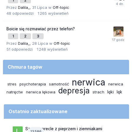
1
2
Przez
Dalila_
,
31 Lipca
w
Off-topic
48
odpowiedzi
1 265
wyświetleń
Boicie się rozmawiać przez telefon?
1
2
3
Przez
Dalila_
,
28 Lipca
w
Off-topic
51
odpowiedzi
1 248
wyświetleń
Chmura tagów
nerwica
stres
psychoterapia
samotność
nerwica
depresja
lęki
lęk
natręctw
nerwica lękowa
strach
Ostatnio zaktualizowane
Szalone precle z pieprzem i ziemniakami
13 586