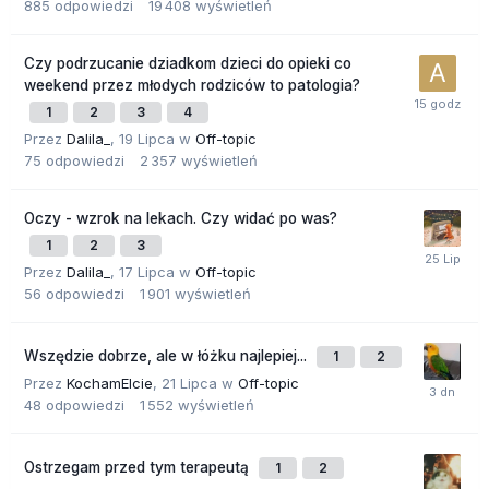
885
odpowiedzi
19 408
wyświetleń
Czy podrzucanie dziadkom dzieci do opieki co
weekend przez młodych rodziców to patologia?
1
2
3
4
Przez
Dalila_
,
19 Lipca
w
Off-topic
75
odpowiedzi
2 357
wyświetleń
Oczy - wzrok na lekach. Czy widać po was?
1
2
3
Przez
Dalila_
,
17 Lipca
w
Off-topic
56
odpowiedzi
1 901
wyświetleń
Wszędzie dobrze, ale w łóżku najlepiej...
1
2
Przez
KochamElcie
,
21 Lipca
w
Off-topic
48
odpowiedzi
1 552
wyświetleń
Ostrzegam przed tym terapeutą
1
2