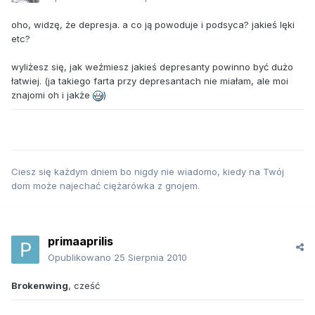
oho, widzę, że depresja. a co ją powoduje i podsyca? jakieś lęki
etc?
wyliżesz się, jak weźmiesz jakieś depresanty powinno być dużo
łatwiej. (ja takiego farta przy depresantach nie miałam, ale moi
znajomi oh i jakże
)
Ciesz się każdym dniem bo nigdy nie wiadomo, kiedy na Twój
dom może najechać ciężarówka z gnojem.
primaaprilis
Opublikowano
25 Sierpnia 2010
Brokenwing
, cześć