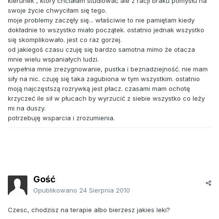
kierunek , który chciałam studiować ale z racji braku pomysłu na
swoje życie chwyciłam się tego.
moje problemy zaczęły się... właściwie to nie pamiętam kiedy
dokładnie to wszystko miało początek. ostatnio jednak wszystko
się skomplikowało. jest co raz gorzej.
od jakiegoś czasu czuję się bardzo samotna mimo że otacza
mnie wielu wspaniałych ludzi.
wypełnia mnie zrezygnowanie, pustka i beznadziejność. nie mam
siły na nic. czuję się taka zagubiona w tym wszystkim. ostatnio
moją najczęstszą rozrywką jest płacz. czasami mam ochotę
krzyczeć ile sił w płucach by wyrzucić z siebie wszystko co leży
mi na duszy.
potrzebuję wsparcia i zrozumienia.
Gość
Opublikowano
24 Sierpnia 2010
Czesc, chodzisz na terapie albo bierzesz jakies leki?