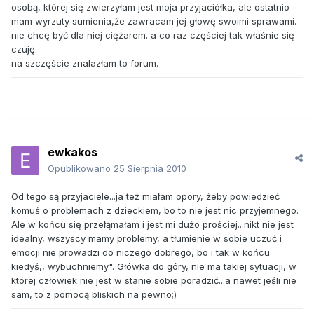
osobą, której się zwierzyłam jest moja przyjaciółka, ale ostatnio
mam wyrzuty sumienia,że zawracam jej głowę swoimi sprawami.
nie chcę być dla niej ciężarem. a co raz częściej tak właśnie się
czuję.
na szczęście znalazłam to forum.
ewkakos
Opublikowano
25 Sierpnia 2010
Od tego są przyjaciele...ja też miałam opory, żeby powiedzieć
komuś o problemach z dzieckiem, bo to nie jest nic przyjemnego.
Ale w końcu się przełąmałam i jest mi dużo prościej...nikt nie jest
idealny, wszyscy mamy problemy, a tłumienie w sobie uczuć i
emocji nie prowadzi do niczego dobrego, bo i tak w końcu
kiedyś,, wybuchniemy". Główka do góry, nie ma takiej sytuacji, w
której człowiek nie jest w stanie sobie poradzić...a nawet jeśli nie
sam, to z pomocą bliskich na pewno;)