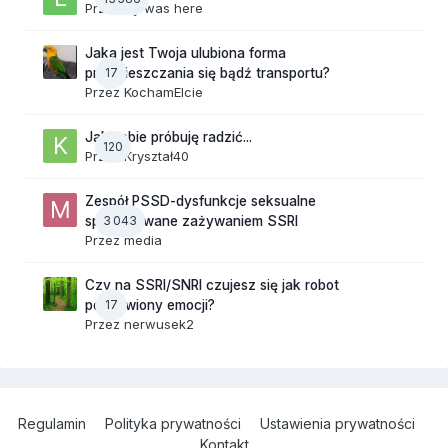
Przez
lily was here
Jaka jest Twoja ulubiona forma
17
przemieszczania się bądź transportu?
Przez
KochamElcie
Jak sobie próbuję radzić...
120
Przez
Kryształ40
Zespół PSSD-dysfunkcje seksualne
3 043
spowodowane zażywaniem SSRI
Przez
media
Czy na SSRI/SNRI czujesz się jak robot
17
pozbawiony emocji?
Przez
nerwusek2
Regulamin
Polityka prywatności
Ustawienia prywatności
Kontakt