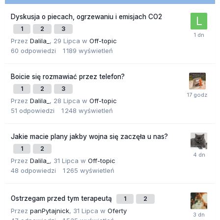
Dyskusja o piecach, ogrzewaniu i emisjach CO2
1
2
3
Przez
Dalila_
,
29 Lipca
w
Off-topic
60
odpowiedzi
1 189
wyświetleń
Boicie się rozmawiać przez telefon?
1
2
3
Przez
Dalila_
,
28 Lipca
w
Off-topic
51
odpowiedzi
1 248
wyświetleń
Jakie macie plany jakby wojna się zaczęła u nas?
1
2
Przez
Dalila_
,
31 Lipca
w
Off-topic
48
odpowiedzi
1 265
wyświetleń
Ostrzegam przed tym terapeutą
1
2
Przez
panPytajnick
,
31 Lipca
w
Oferty