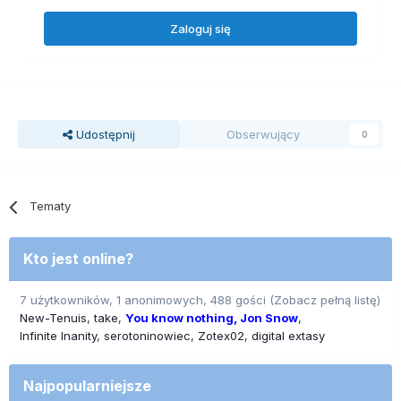
Zaloguj się
Udostępnij
Obserwujący
0
Tematy
Kto jest online?
7 użytkowników, 1 anonimowych, 488 gości
(Zobacz pełną listę)
New-Tenuis
take
You know nothing, Jon Snow
Infinite Inanity
serotoninowiec
Zotex02
digital extasy
Najpopularniejsze