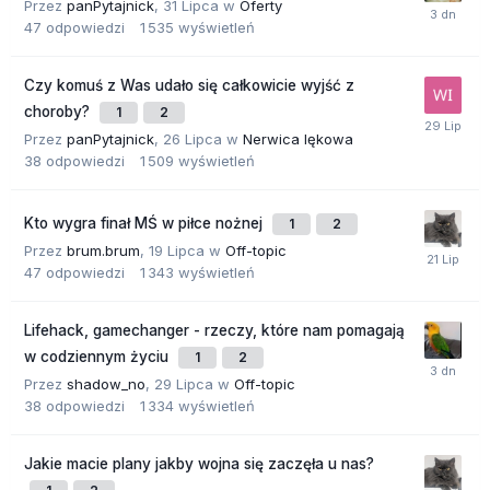
Przez
panPytajnick
,
31 Lipca
w
Oferty
47
odpowiedzi
1 535
wyświetleń
Czy komuś z Was udało się całkowicie wyjść z
choroby?
1
2
Przez
panPytajnick
,
26 Lipca
w
Nerwica lękowa
38
odpowiedzi
1 509
wyświetleń
Kto wygra finał MŚ w piłce nożnej
1
2
Przez
brum.brum
,
19 Lipca
w
Off-topic
47
odpowiedzi
1 343
wyświetleń
Lifehack, gamechanger - rzeczy, które nam pomagają
w codziennym życiu
1
2
Przez
shadow_no
,
29 Lipca
w
Off-topic
38
odpowiedzi
1 334
wyświetleń
Jakie macie plany jakby wojna się zaczęła u nas?