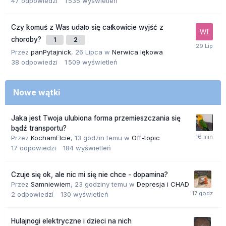
47
odpowiedzi
1 535
wyświetleń
Czy komuś z Was udało się całkowicie wyjść z
choroby?
1
2
Przez
panPytajnick
,
26 Lipca
w
Nerwica lękowa
38
odpowiedzi
1 509
wyświetleń
Nowe wątki
Jaka jest Twoja ulubiona forma przemieszczania się
bądź transportu?
Przez
KochamElcie
,
13 godzin temu
w
Off-topic
17
odpowiedzi
184
wyświetleń
Czuje się ok, ale nic mi się nie chce - dopamina?
Przez
Samniewiem
,
23 godziny temu
w
Depresja i CHAD
2
odpowiedzi
130
wyświetleń
Hulajnogi elektryczne i dzieci na nich