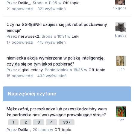
Przez
Dalila_
,
Środa o 11:05
w
Off-topic
21
odpowiedzi
321
wyświetleń
Czy na SSRI/SNRI czujesz się jak robot pozbawiony
emocji?
Przez
nerwusek2
,
Środa o 10:31
w
Leki
17
odpowiedzi
415
wyświetleń
niemiecka akcja wymierzona w polską inteligencję,
czy da się po tym jakoś pozbierać?
Przez
digital extasy
,
Poniedziałek o 18:36
w
Off-topic
15
odpowiedzi
433
wyświetleń
Najczęściej czytane
Mężczyźni, przeszkadza lub przeszkadzałoby wam
że partnerka nosi wyzywające prowokujące stroje?
1
2
3
4
36
Przez
Dalila_
,
20 Lipca
w
Off-topic