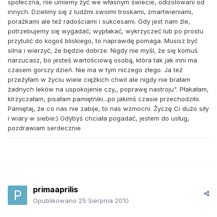
społeczna, nie umiemy żyć we własnym świecie, odizolowani od
innych. Dzielimy się z ludźmi swoimi troskami, zmartwieniami,
porażkami ale też radościami i sukcesami. Gdy jest nam źle,
potrzebujemy się wygadać, wypłakać, wykrzyczeć lub po prostu
przytulić do kogoś bliskiego, to naprawdę pomaga. Musisz być
silna i wierzyć, że będzie dobrze. Nigdy nie myśl, że się komuś
narzucasz, bo jesteś wartościową osobą, która tak jak inni ma
czasem gorszy dzień. Nie ma w tym niczego złego. Ja też
przeżyłam w życiu wiele ciężkich chwil ale nigdy nie brałam
żadnych leków na uspokojenie czy,, poprawę nastroju". Płakałam,
klrzyczałam, pisałam pamiętniki...po jakimś czasie przechodziło.
Pamiętaj, że co nas nie zabije, to nas wzmocni. Życzę Ci dużo siły
i wiary w siebie:) Gdybyś chciała pogadać, jestem do usług,
pozdrawiam serdecznie
primaaprilis
Opublikowano
25 Sierpnia 2010