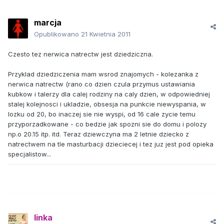
marcja
Opublikowano
21 Kwietnia 2011
Czesto tez nerwica natrectw jest dziedziczna.
Przyklad dziedziczenia mam wsrod znajomych - kolezanka z
nerwica natrectw (rano co dzien czula przymus ustawiania
kubkow i talerzy dla calej rodziny na caly dzien, w odpowiedniej
stalej kolejnosci i ukladzie, obsesja na punkcie niewyspania, w
lozku od 20, bo inaczej sie nie wyspi, od 16 cale zycie temu
przyporzadkowane - co bedzie jak spozni sie do domu i polozy
np.o 20.15 itp. itd. Teraz dziewczyna ma 2 letnie dziecko z
natrectwem na tle masturbacji dzieciecej i tez juz jest pod opieka
specjalistow...
linka