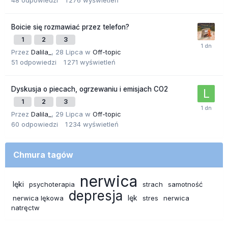
48
odpowiedzi
1 276
wyświetleń
Boicie się rozmawiać przez telefon?
1
2
3
Przez
Dalila_
,
28 Lipca
w
Off-topic
51
odpowiedzi
1 271
wyświetleń
Dyskusja o piecach, ogrzewaniu i emisjach CO2
1
2
3
Przez
Dalila_
,
29 Lipca
w
Off-topic
60
odpowiedzi
1 234
wyświetleń
Chmura tagów
nerwica
lęki
psychoterapia
strach
samotność
depresja
lęk
nerwica lękowa
stres
nerwica
natręctw