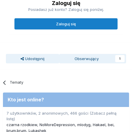
Zaloguj się
Posiadasz już konto? Zaloguj się poniżej.
Zaloguj się
Udostępnij
Obserwujący
1
Tematy
Kto jest online?
7 użytkowników, 2 anonimowych, 466 gości
(Zobacz pełną
listę)
czarna rzodkiew
NoMoreDepression
mlodyg
Hakael
bei
brum.brum
Lukashek