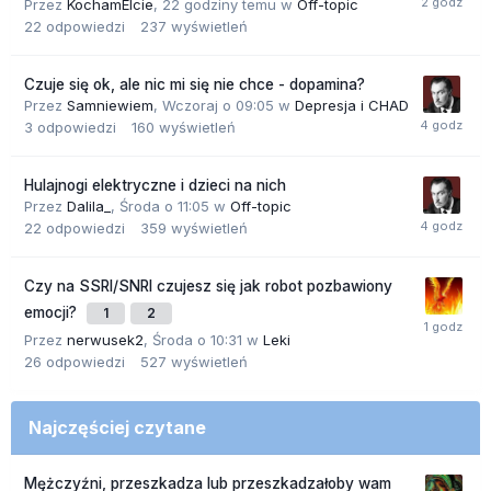
Przez
KochamElcie
,
22 godziny temu
w
Off-topic
22
odpowiedzi
237
wyświetleń
Czuje się ok, ale nic mi się nie chce - dopamina?
Przez
Samniewiem
,
Wczoraj o 09:05
w
Depresja i CHAD
3
odpowiedzi
160
wyświetleń
Hulajnogi elektryczne i dzieci na nich
Przez
Dalila_
,
Środa o 11:05
w
Off-topic
22
odpowiedzi
359
wyświetleń
Czy na SSRI/SNRI czujesz się jak robot pozbawiony
emocji?
1
2
Przez
nerwusek2
,
Środa o 10:31
w
Leki
26
odpowiedzi
527
wyświetleń
Najczęściej czytane
Mężczyźni, przeszkadza lub przeszkadzałoby wam