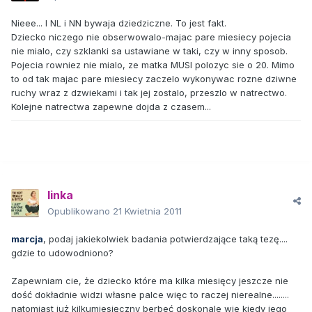
Nieee... I NL i NN bywaja dziedziczne. To jest fakt.
Dziecko niczego nie obserwowalo-majac pare miesiecy pojecia
nie mialo, czy szklanki sa ustawiane w taki, czy w inny sposob.
Pojecia rowniez nie mialo, ze matka MUSI polozyc sie o 20. Mimo
to od tak majac pare miesiecy zaczelo wykonywac rozne dziwne
ruchy wraz z dzwiekami i tak jej zostalo, przeszlo w natrectwo.
Kolejne natrectwa zapewne dojda z czasem...
linka
Opublikowano
21 Kwietnia 2011
marcja
, podaj jakiekolwiek badania potwierdzające taką tezę....
gdzie to udowodniono?
Zapewniam cie, że dziecko które ma kilka miesięcy jeszcze nie
dość dokładnie widzi własne palce więc to raczej nierealne........
natomiast już kilkumiesięczny berbeć doskonale wie kiedy jego