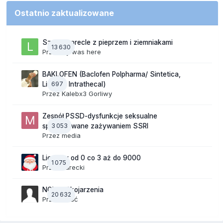
Ostatnio zaktualizowane
Szalone precle z pieprzem i ziemniakami
13 630
Przez
lily was here
BAKLOFEN (Baclofen Polpharma/ Sintetica,
697
Lioresal Intrathecal)
Przez
Kalebx3 Gorliwy
Zespół PSSD-dysfunkcje seksualne
3 053
spowodowane zażywaniem SSRI
Przez
media
Liczymy od 0 co 3 aż do 9000
1 075
Przez
Jurecki
NOWE Skojarzenia
20 632
Przez Gość