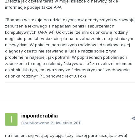
Zreszta jak czytam teraz w mojej ksiazce o nerwicy, takie
informacje podaje takze APA:
"Badania wskazuja na udzial czynnikow genetycznych w rozwoju
zaburzenia lekowego z napadami paniki i zaburzeniach
kompulsywnych (APA 94) Odkrycie, ze inni czlonkowie rodziny
mogli cierpiec lub wciaz cierpia na to zaburzenie, nie jest niczym
niezwyklym. W pokoleniach naszych rodzicow i dziadkow takiej
diagnozy czesto nie stawiano,a ludzie radzili sobie z tym
probleme m najlepiej, jak potrafili. W poprzednich pokoleniach
zaburzenie to moglo niekiedy "skrywac sie" za uzaleznieniem od
alkoholu lub tym, co uwazamy za "ekscentryczne" zachowania
czlonka rodziny" ("Opanowac lek".B. Fox)
imponderabilia
Opublikowano
21 Kwietnia 2011
na moment się wtrącę cytując (czy raczej parafrazując słowa)