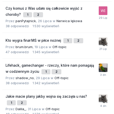
Czy komuś z Was udało się całkowicie wyjść z
choroby?
1
2
Przez
panPytajnick
,
26 Lipca
w
Nerwica lękowa
38
odpowiedzi
1 530
wyświetleń
Kto wygra finał MŚ w piłce nożnej
1
2
Przez
brum.brum
,
19 Lipca
w
Off-topic
47
odpowiedzi
1 345
wyświetleń
Lifehack, gamechanger - rzeczy, które nam pomagają
w codziennym życiu
1
2
Przez
shadow_no
,
29 Lipca
w
Off-topic
38
odpowiedzi
1 342
wyświetleń
Jakie macie plany jakby wojna się zaczęła u nas?
1
2
Przez
Dalila_
,
31 Lipca
w
Off-topic