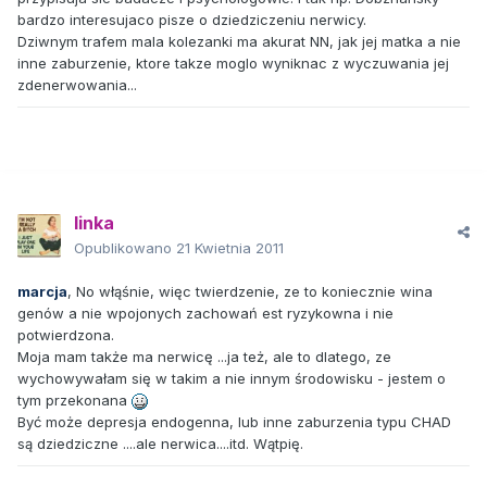
bardzo interesujaco pisze o dziedziczeniu nerwicy.
Dziwnym trafem mala kolezanki ma akurat NN, jak jej matka a nie
inne zaburzenie, ktore takze moglo wyniknac z wyczuwania jej
zdenerwowania...
linka
Opublikowano
21 Kwietnia 2011
marcja
, No włąśnie, więc twierdzenie, ze to koniecznie wina
genów a nie wpojonych zachowań est ryzykowna i nie
potwierdzona.
Moja mam także ma nerwicę ...ja też, ale to dlatego, ze
wychowywałam się w takim a nie innym środowisku - jestem o
tym przekonana
Być może depresja endogenna, lub inne zaburzenia typu CHAD
są dziedziczne ....ale nerwica....itd. Wątpię.