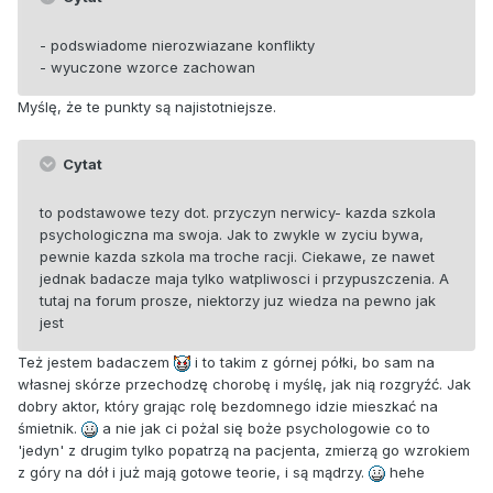
- podswiadome nierozwiazane konflikty
- wyuczone wzorce zachowan
Myślę, że te punkty są najistotniejsze.
Cytat
to podstawowe tezy dot. przyczyn nerwicy- kazda szkola
psychologiczna ma swoja. Jak to zwykle w zyciu bywa,
pewnie kazda szkola ma troche racji. Ciekawe, ze nawet
jednak badacze maja tylko watpliwosci i przypuszczenia. A
tutaj na forum prosze, niektorzy juz wiedza na pewno jak
jest
Też jestem badaczem
i to takim z górnej półki, bo sam na
własnej skórze przechodzę chorobę i myślę, jak nią rozgryźć. Jak
dobry aktor, który grając rolę bezdomnego idzie mieszkać na
śmietnik.
a nie jak ci pożal się boże psychologowie co to
'jedyn' z drugim tylko popatrzą na pacjenta, zmierzą go wzrokiem
z góry na dół i już mają gotowe teorie, i są mądrzy.
hehe