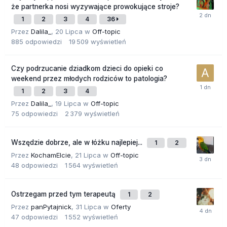
że partnerka nosi wyzywające prowokujące stroje?
1
2
3
4
36
Przez
Dalila_
,
20 Lipca
w
Off-topic
885
odpowiedzi
19 509
wyświetleń
Czy podrzucanie dziadkom dzieci do opieki co
weekend przez młodych rodziców to patologia?
1
2
3
4
Przez
Dalila_
,
19 Lipca
w
Off-topic
75
odpowiedzi
2 379
wyświetleń
Wszędzie dobrze, ale w łóżku najlepiej...
1
2
Przez
KochamElcie
,
21 Lipca
w
Off-topic
48
odpowiedzi
1 564
wyświetleń
Ostrzegam przed tym terapeutą
1
2
Przez
panPytajnick
,
31 Lipca
w
Oferty
47
odpowiedzi
1 552
wyświetleń