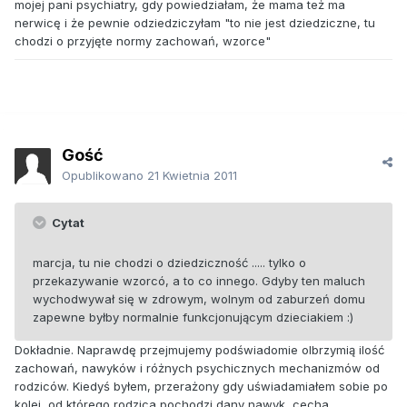
mojej pani psychiatry, gdy powiedziałam, że mama też ma
nerwicę i że pewnie odziedziczyłam "to nie jest dziedziczne, tu
chodzi o przyjęte normy zachowań, wzorce"
Gość
Opublikowano
21 Kwietnia 2011
Cytat
marcja, tu nie chodzi o dziedziczność ..... tylko o
przekazywanie wzorcó, a to co innego. Gdyby ten maluch
wychodwywał się w zdrowym, wolnym od zaburzeń domu
zapewne byłby normalnie funkcjonującym dzieciakiem :)
Dokładnie. Naprawdę przejmujemy podświadomie olbrzymią ilość
zachowań, nawyków i różnych psychicznych mechanizmów od
rodziców. Kiedyś byłem, przerażony gdy uświadamiałem sobie po
kolei, od którego rodzica pochodzi dany nawyk, cecha