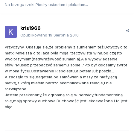
Na brzegu rzeki Piedry usiadłam i płakałam...
kris1966
Opublikowano
19 Sierpnia 2010
Przyczyny...Okazuje się,że problemy z sumieniem też.Dotyczyło to
matki.Mniejsza o to,jaka była moja rzeczywista wina,bo często
wyolbrzymiam(nadwrażliwość sumienia).Ale wypowiedzenie
słów:"Musisz przebaczyć samemu sobie..."-to był kolosalny zwrot
w moim życiu.Odstawienie Rispoleptu,a potem już poszło...
A zaczęło to się,bagatela,od zamówienia mszy za nieżyjącą
matkę,z którą miałem bardzo skomplikowane relacje,i nie
rozwiązane.
Jestem przekonany,że ogromną rolę w nerwicy,fundamentalną
rolę,mają sprawy duchowe.Duchowość jest lekceważona i to jest
błąd.