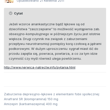
Opublikowano
21 Kwietnia 2011
Cytat
Jeżeli wzorce anankastyczne bądź lękowe są od
dzieciństwa "zaszczepiane" to możliwość wystąpienia zab.
obsesyjno-kompulsyjnego w późniejszym życiu jest istotnie
większa. Drugi czynnik ma związek z zaburzeniami
przepływu neurotransmisji pomiędzy korą czołową a jądrami
podkorowymi. W dużym uproszczeniu: sygnał miast iść do
przodu zapętla się, powraca, powtarza, a co za tym idzie
czynność czy myśl również ulega powtórzeniu.
http://www.nerwica-natrectw.info/pytania.html
Zaburzenia depresyjno-lękowe z elementami fobii społecznej:
Anafranil SR (klomipramina) 150 mg
Amizepin (karbamazepina) 400 mg