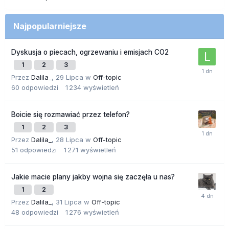
Najpopularniejsze
Dyskusja o piecach, ogrzewaniu i emisjach CO2
1
2
3
Przez
Dalila_
,
29 Lipca
w
Off-topic
60
odpowiedzi
1 234
wyświetleń
Boicie się rozmawiać przez telefon?
1
2
3
Przez
Dalila_
,
28 Lipca
w
Off-topic
51
odpowiedzi
1 271
wyświetleń
Jakie macie plany jakby wojna się zaczęła u nas?
1
2
Przez
Dalila_
,
31 Lipca
w
Off-topic
48
odpowiedzi
1 276
wyświetleń