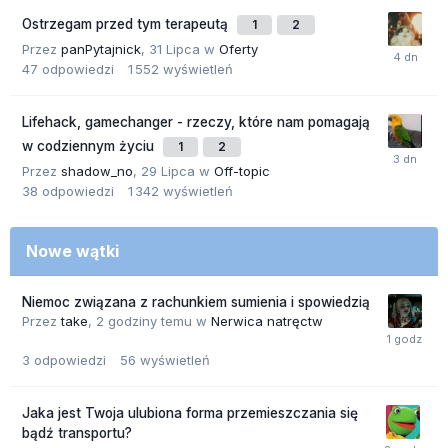
Ostrzegam przed tym terapeutą
1
2
Przez
panPytajnick
,
31 Lipca
w
Oferty
47
odpowiedzi
1 552
wyświetleń
Lifehack, gamechanger - rzeczy, które nam pomagają
w codziennym życiu
1
2
Przez
shadow_no
,
29 Lipca
w
Off-topic
38
odpowiedzi
1 342
wyświetleń
Nowe wątki
Niemoc związana z rachunkiem sumienia i spowiedzią
Przez
take
,
2 godziny temu
w
Nerwica natręctw
3
odpowiedzi
56
wyświetleń
Jaka jest Twoja ulubiona forma przemieszczania się
bądź transportu?