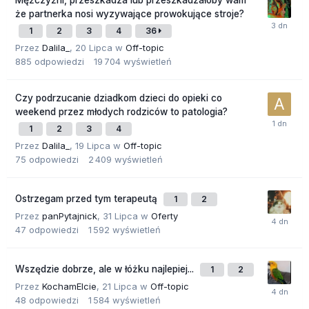
Mężczyźni, przeszkadza lub przeszkadzałoby wam
że partnerka nosi wyzywające prowokujące stroje?
1
2
3
4
36
Przez
Dalila_
,
20 Lipca
w
Off-topic
885
odpowiedzi
19 704
wyświetleń
Czy podrzucanie dziadkom dzieci do opieki co
weekend przez młodych rodziców to patologia?
1
2
3
4
Przez
Dalila_
,
19 Lipca
w
Off-topic
75
odpowiedzi
2 409
wyświetleń
Ostrzegam przed tym terapeutą
1
2
Przez
panPytajnick
,
31 Lipca
w
Oferty
47
odpowiedzi
1 592
wyświetleń
Wszędzie dobrze, ale w łóżku najlepiej...
1
2
Przez
KochamElcie
,
21 Lipca
w
Off-topic
48
odpowiedzi
1 584
wyświetleń