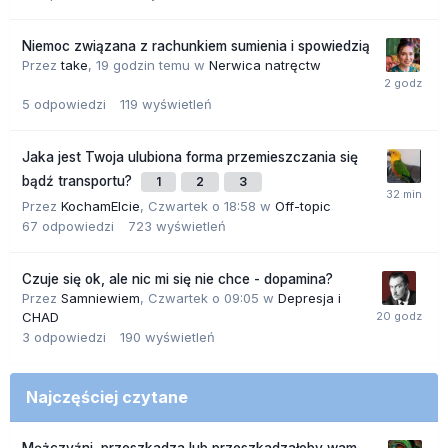
Niemoc związana z rachunkiem sumienia i spowiedzią
Przez
take
,
19 godzin temu
w
Nerwica natręctw
5
odpowiedzi
119
wyświetleń
Jaka jest Twoja ulubiona forma przemieszczania się
bądź transportu?
1
2
3
Przez
KochamElcie
,
Czwartek o 18:58
w
Off-topic
67
odpowiedzi
723
wyświetleń
Czuje się ok, ale nic mi się nie chce - dopamina?
Przez
Samniewiem
,
Czwartek o 09:05
w
Depresja i
CHAD
3
odpowiedzi
190
wyświetleń
Najczęściej czytane