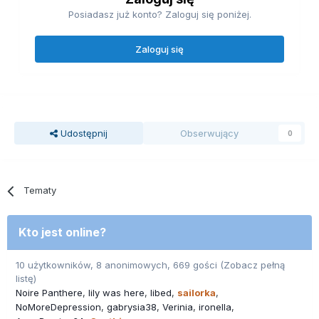
Posiadasz już konto? Zaloguj się poniżej.
Zaloguj się
Udostępnij
Obserwujący
0
Tematy
Kto jest online?
10 użytkowników, 8 anonimowych, 669 gości
(Zobacz pełną
listę)
Noire Panthere
lily was here
libed
sailorka
NoMoreDepression
gabrysia38
Verinia
ironella