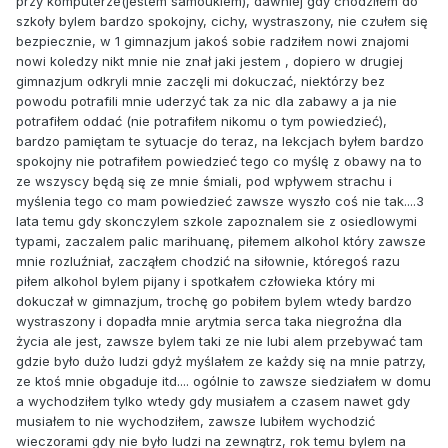
przy komputerze(jestem samoukiem), dawniej gdy chodziłem do
szkoły bylem bardzo spokojny, cichy, wystraszony, nie czułem się
bezpiecznie, w 1 gimnazjum jakoś sobie radziłem nowi znajomi
nowi koledzy nikt mnie nie znał jaki jestem , dopiero w drugiej
gimnazjum odkryli mnie zaczęli mi dokuczać, niektórzy bez
powodu potrafili mnie uderzyć tak za nic dla zabawy a ja nie
potrafiłem oddać (nie potrafiłem nikomu o tym powiedzieć),
bardzo pamiętam te sytuacje do teraz, na lekcjach byłem bardzo
spokojny nie potrafiłem powiedzieć tego co myślę z obawy na to
ze wszyscy będą się ze mnie śmiali, pod wpływem strachu i
myślenia tego co mam powiedzieć zawsze wyszło coś nie tak....3
lata temu gdy skonczylem szkole zapoznalem sie z osiedlowymi
typami, zaczalem palic marihuanę, piłemem alkohol który zawsze
mnie rozluźniał, zacząłem chodzić na siłownie, któregoś razu
piłem alkohol bylem pijany i spotkałem człowieka który mi
dokuczał w gimnazjum, trochę go pobiłem bylem wtedy bardzo
wystraszony i dopadła mnie arytmia serca taka niegroźna dla
życia ale jest, zawsze bylem taki ze nie lubi alem przebywać tam
gdzie było dużo ludzi gdyż myślałem ze każdy się na mnie patrzy,
ze ktoś mnie obgaduje itd.... ogólnie to zawsze siedziałem w domu
a wychodziłem tylko wtedy gdy musiałem a czasem nawet gdy
musiałem to nie wychodziłem, zawsze lubiłem wychodzić
wieczorami gdy nie było ludzi na zewnątrz, rok temu bylem na