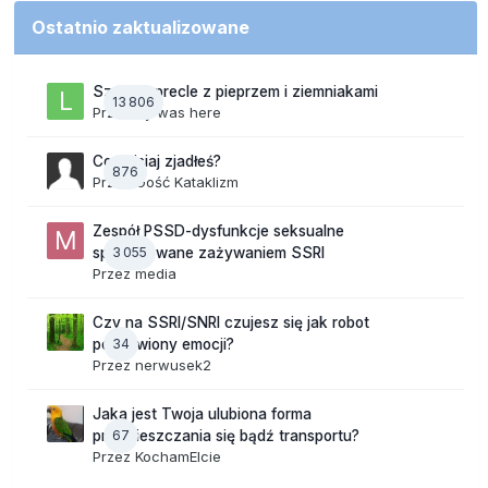
Ostatnio zaktualizowane
Szalone precle z pieprzem i ziemniakami
13 806
Przez
lily was here
Co dzisiaj zjadłeś?
876
Przez Gość Kataklizm
Zespół PSSD-dysfunkcje seksualne
3 055
spowodowane zażywaniem SSRI
Przez
media
Czy na SSRI/SNRI czujesz się jak robot
34
pozbawiony emocji?
Przez
nerwusek2
Jaka jest Twoja ulubiona forma
67
przemieszczania się bądź transportu?
Przez
KochamElcie