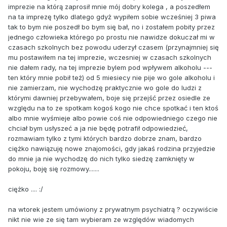
imprezie na którą zaprosił mnie mój dobry kolega , a poszedłem
na ta imprezę tylko dlatego gdyż wypiłem sobie wcześniej 3 piwa
tak to bym nie poszedł bo bym się bał, no i zostałem pobity przez
jednego człowieka którego po prostu nie nawidze dokuczał mi w
czasach szkolnych bez powodu uderzył czasem (przynajmniej się
mu postawiłem na tej imprezie, wczesniej w czasach szkolnych
nie dałem rady, na tej imprezie bylem pod wpływem alkoholu ---
ten który mnie pobił też) od 5 miesiecy nie pije wo gole alkoholu i
nie zamierzam, nie wychodzę praktycznie wo gole do ludzi z
którymi dawniej przebywałem, boje się przejść przez osiedle ze
względu na to ze spotkam kogoś kogo nie chce spotkać i ten ktoś
albo mnie wyśmieje albo powie coś nie odpowiedniego czego nie
chciał bym usłyszeć a ja nie będę potrafił odpowiedzieć,
rozmawiam tylko z tymi których bardzo dobrze znam, bardzo
ciężko nawiązuję nowe znajomości, gdy jakaś rodzina przyjedzie
do mnie ja nie wychodzę do nich tylko siedzę zamknięty w
pokoju, boję się rozmowy.......
ciężko .... :/
na wtorek jestem umówiony z prywatnym psychiatrą ? oczywiście
nikt nie wie ze się tam wybieram ze względów wiadomych