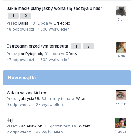
Jakie macie plany jakby wojna się zaczęła u nas?
1
2
Przez
Dalila_
,
31 Lipca
w
Off-topic
48
odpowiedzi
1 306
wyświetleń
Ostrzegam przed tym terapeutą
1
2
Przez
panPytajnick
,
31 Lipca
w
Oferty
47
odpowiedzi
1 592
wyświetleń
Nowe wątki
Witam wszystkich 🍀
Przez
gabrysia38
,
33 minuty temu
w
Witam
0
odpowiedzi
27
wyświetleń
Hej
Przez
Zaciekawion
,
13 godzin temu
w
Witam
2
odpowiedzi
99
wyświetleń