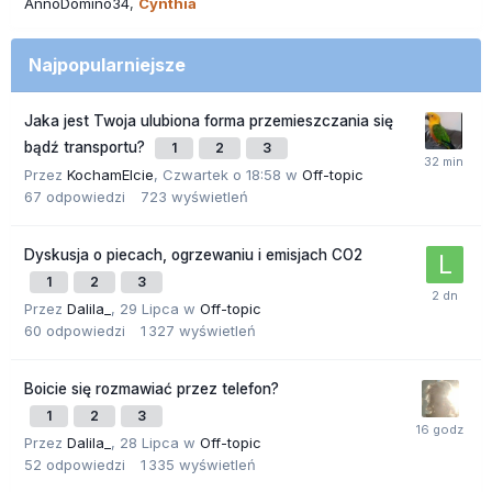
AnnoDomino34
Cynthia
Najpopularniejsze
Jaka jest Twoja ulubiona forma przemieszczania się
bądź transportu?
1
2
3
Przez
KochamElcie
,
Czwartek o 18:58
w
Off-topic
67
odpowiedzi
723
wyświetleń
Dyskusja o piecach, ogrzewaniu i emisjach CO2
1
2
3
Przez
Dalila_
,
29 Lipca
w
Off-topic
60
odpowiedzi
1 327
wyświetleń
Boicie się rozmawiać przez telefon?
1
2
3
Przez
Dalila_
,
28 Lipca
w
Off-topic
52
odpowiedzi
1 335
wyświetleń