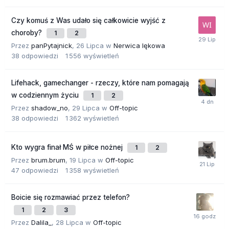
Czy komuś z Was udało się całkowicie wyjść z
choroby?
1
2
Przez
panPytajnick
,
26 Lipca
w
Nerwica lękowa
38
odpowiedzi
1 556
wyświetleń
Lifehack, gamechanger - rzeczy, które nam pomagają
w codziennym życiu
1
2
Przez
shadow_no
,
29 Lipca
w
Off-topic
38
odpowiedzi
1 362
wyświetleń
Kto wygra finał MŚ w piłce nożnej
1
2
Przez
brum.brum
,
19 Lipca
w
Off-topic
47
odpowiedzi
1 358
wyświetleń
Boicie się rozmawiać przez telefon?
1
2
3
Przez
Dalila_
,
28 Lipca
w
Off-topic