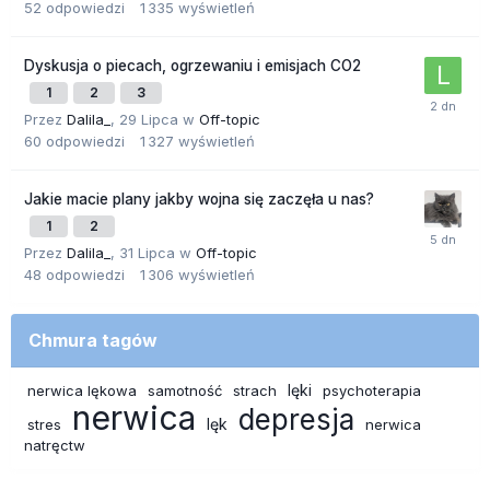
52
odpowiedzi
1 335
wyświetleń
Dyskusja o piecach, ogrzewaniu i emisjach CO2
1
2
3
Przez
Dalila_
,
29 Lipca
w
Off-topic
60
odpowiedzi
1 327
wyświetleń
Jakie macie plany jakby wojna się zaczęła u nas?
1
2
Przez
Dalila_
,
31 Lipca
w
Off-topic
48
odpowiedzi
1 306
wyświetleń
Chmura tagów
lęki
nerwica lękowa
samotność
strach
psychoterapia
nerwica
depresja
lęk
stres
nerwica
natręctw