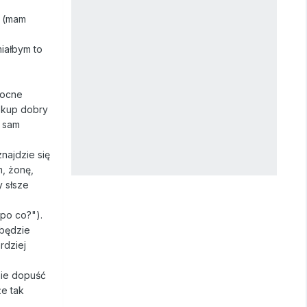
i (mam
miałbym to
mocne
, kup dobry
e sam
najdzie się
m, żonę,
y słsze
 po co?").
 będzie
ardziej
nie dopuść
że tak