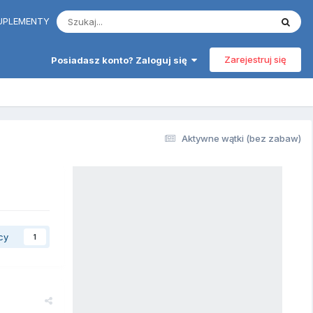
 SUPLEMENTY
Zarejestruj się
Posiadasz konto? Zaloguj się
Aktywne wątki (bez zabaw)
cy
1