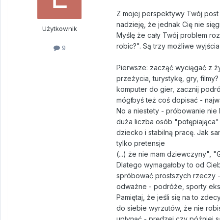
Z mojej perspektywy Twój post 
nadzieję, że jednak Cię nie sięg
Użytkownik
Myślę że cały Twój problem rozb
robic?". Są trzy możliwe wyjścia
9
Pierwsze: zacząć wyciągać z życ
przeżycia, turystykę, gry, fil
komputer do gier, zacznij podr
mógłbyś też coś dopisać - najw
No a niestety - próbowanie nie
duża liczba osób "potępiająca"
dziecko i stabilną pracę. Jak s
tylko pretensje
(...) że nie mam dziewczyny", "
Dlatego wymagałoby to od Ciebi
spróbować prostszych rzeczy - k
odważne - podróże, sporty ekst
Pamiętaj, że jeśli się na to z
do siebie wyrzutów, że nie robi
upłynąć - prędzej czy później