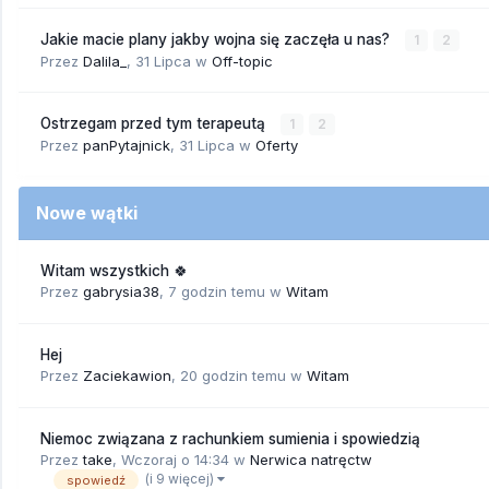
Jakie macie plany jakby wojna się zaczęła u nas?
1
2
Przez
Dalila_
,
31 Lipca
w
Off-topic
Ostrzegam przed tym terapeutą
1
2
Przez
panPytajnick
,
31 Lipca
w
Oferty
Nowe wątki
Witam wszystkich 🍀
Przez
gabrysia38
,
7 godzin temu
w
Witam
Hej
Przez
Zaciekawion
,
20 godzin temu
w
Witam
Niemoc związana z rachunkiem sumienia i spowiedzią
Przez
take
,
Wczoraj o 14:34
w
Nerwica natręctw
(i 9 więcej)
spowiedź