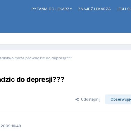
PYTANIA DO LEKARZY
ZNAJDŹ LEKARZA
LEKI I
enistwo może prowadzic do depresji???
dzic do depresji???
Udostępnij
Obserwują
.2009 16:49