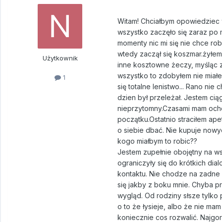
Witam! Chciałbym opowiedziec 
wszystko zaczęło się zaraz po 
momenty nic mi się nie chce ro
wtedy zaczął się koszmar.żyłem
Użytkownik
inne kosztowne żeczy, myśląc ze
wszystko to zdobyłem nie miałem
1
się totalne lenistwo... Rano nie
dzien był przeleżał. Jestem ci
nieprzytomny.Czasami mam ocho
początku.Ostatnio straciłem ape
o siebie dbać. Nie kupuje nowy
kogo miałbym to robic??
Jestem zupełnie obojętny na wsz
ograniczyły się do krótkich dia
kontaktu. Nie chodze na zadne 
się jakby z boku mnie. Chyba p
wygląd. Od rodziny słsze tylko 
o to że łysieje, albo że nie ma
koniecznie cos rozwalić. Najgo