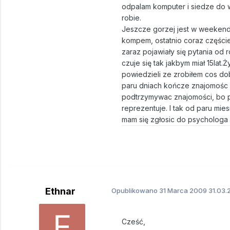
odpalam komputer i siedze do w
robie.
Jeszcze gorzej jest w weekendy
kompem, ostatnio coraz częście
zaraz pojawiały się pytania od r
czuje się tak jakbym miał 15lat
powiedzieli ze zrobiłem cos do
paru dniach kończe znajomośc b
podtrzymywac znajomości, bo pr
reprezentuje. I tak od paru mi
mam się zgłosic do psychologa
Ethnar
Opublikowano
31 Marca 2009
31.03.
Cześć,