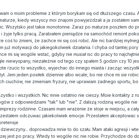
wam o moim problemie z którym borykam się od dłuższego czasu. A
maturze, kiedy wszyscy moi znajomi powyjeżdzali a ja zostałem sam
bic. Wszytsko jest takie monotonne. Zaraz po maturze poszłem do pr
 i żyje tylko pracą. Zarabiałem pieniądze na samochód remont pokoj
 coś to zmieni, że zachce mi się coś robić. Ale nic bardziej mylne
 już motywacji do jakiegokolwiek działania. I chyba od tamtej pory
 chce mi się wogóle wstać, gdyby nie musiał isc do pracy to najchętnie
ągle niewyspany, niezałeżnie od tego czy spałem 5 godzin czy 10 je
te rzucic to wszystko, wyjechac do innego miasta i zacząc wszyst
tyt. Jem jeden posiłek dziennie albo wcale, bo nie chce mi sie robi
ch ciuchów, nie zmieniam fryzury, nie uprawiam zadnego sportu, bo 
ystko i wszystkich. Nic mnie ostatnio nie cieszy. Moie kontakty z na
logów z odpowiedziami "tak" lub "nie". Z dalszą rodziną wogóle nie
imprezy rodzinne. Czasami mam wrażenie że stoje w miejscu, a cały 
rzestałem odczuwac jakiekolwiek emocje. Przestałem akceptowac s
pretensje
m dziewczyny... doprowadza mnie to do szału. Mam ataki agresji i w
rzej jest po pracy. Wtedy to wogóle nic nie robie. Przychodze do 