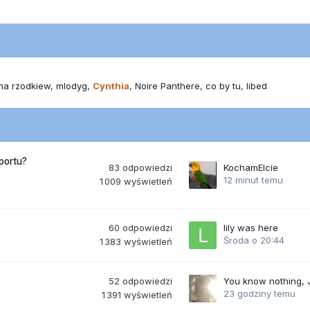
na rzodkiew
mlodyg
Cynthia
Noire Panthere
co by tu
libed
portu?
83
odpowiedzi
KochamElcie
12 minut temu
1 009
wyświetleń
60
odpowiedzi
lily was here
Środa o 20:44
1 383
wyświetleń
52
odpowiedzi
You know nothing,
23 godziny temu
1 391
wyświetleń