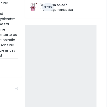
c nie
Co dziś na obiad?
3 236
Przez
dogomaniaczka
ed
wybierałem
zasami
 nie
oznam to po
e potrafie
 soba nie
cie mi czy
e!