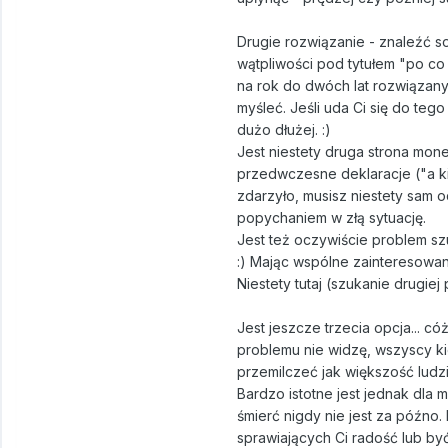
Drugie rozwiązanie - znaleźć s
wątpliwości pod tytułem "po co
na rok do dwóch lat rozwiązany
myśleć. Jeśli uda Ci się do te
dużo dłużej. :)
Jest niestety druga strona mon
przedwczesne deklaracje ("a ki
zdarzyło, musisz niestety sam o
popychaniem w złą sytuację.
Jest też oczywiście problem szu
:) Mając wspólne zainteresowan
Niestety tutaj (szukanie drugi
Jest jeszcze trzecia opcja... c
problemu nie widzę, wszyscy ki
przemilczeć jak większość ludzi
Bardzo istotne jest jednak dla
śmierć nigdy nie jest za późno
sprawiających Ci radość lub być