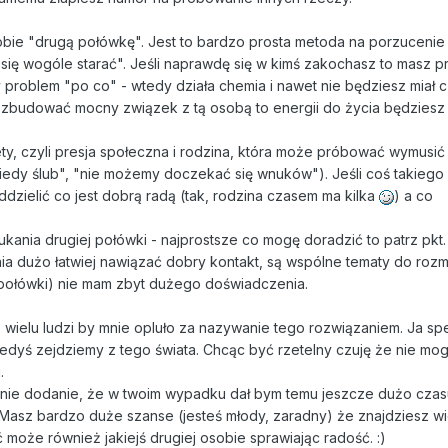
obie "drugą połówkę". Jest to bardzo prosta metoda na porzucenie
 się wogóle starać". Jeśli naprawdę się w kimś zakochasz to masz p
 problem "po co" - wtedy działa chemia i nawet nie będziesz miał 
go zbudować mocny związek z tą osobą to energii do życia będziesz 
ety, czyli presja społeczna i rodzina, która może próbować wymusić
edy ślub", "nie możemy doczekać się wnuków"). Jeśli coś takiego 
ddzielić co jest dobrą radą (tak, rodzina czasem ma kilka
) a co
kania drugiej połówki - najprostsze co mogę doradzić to patrz pkt.
ia dużo łatwiej nawiązać dobry kontakt, są wspólne tematy do roz
ej połówki) nie mam zbyt dużego doświadczenia.
óż wielu ludzi by mnie opluło za nazywanie tego rozwiązaniem. Ja s
edyś zejdziemy z tego świata. Chcąc być rzetelny czuję że nie mo
.
 mnie dodanie, że w twoim wypadku dał bym temu jeszcze dużo czas
. Masz bardzo duże szanse (jesteś młody, zaradny) że znajdziesz w
 może również jakiejś drugiej osobie sprawiając radość. :)