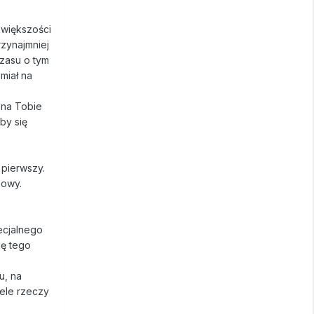
 większości
rzynajmniej
czasu o tym
miał na
 na Tobie
by się
 pierwszy.
mowy.
pecjalnego
gę tego
u, na
iele rzeczy