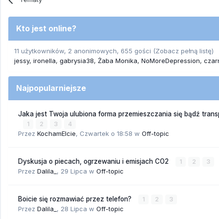
Kto jest online?
11 użytkowników, 2 anonimowych, 655 gości
(Zobacz pełną listę)
jessy
ironella
gabrysia38
Żaba Monika
NoMoreDepression
czar
Najpopularniejsze
Jaka jest Twoja ulubiona forma przemieszczania się bądź trans
1
2
3
4
Przez
KochamElcie
,
Czwartek o 18:58
w
Off-topic
Dyskusja o piecach, ogrzewaniu i emisjach CO2
1
2
3
Przez
Dalila_
,
29 Lipca
w
Off-topic
Boicie się rozmawiać przez telefon?
1
2
3
Przez
Dalila_
,
28 Lipca
w
Off-topic