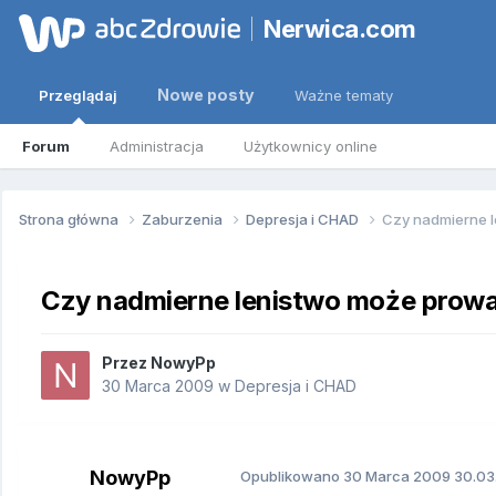
Nerwica.com
Nowe posty
Przeglądaj
Ważne tematy
Forum
Administracja
Użytkownicy online
Strona główna
Zaburzenia
Depresja i CHAD
Czy nadmierne l
Czy nadmierne lenistwo może prowa
Przez
NowyPp
30 Marca 2009
w
Depresja i CHAD
NowyPp
Opublikowano
30 Marca 2009
30.03