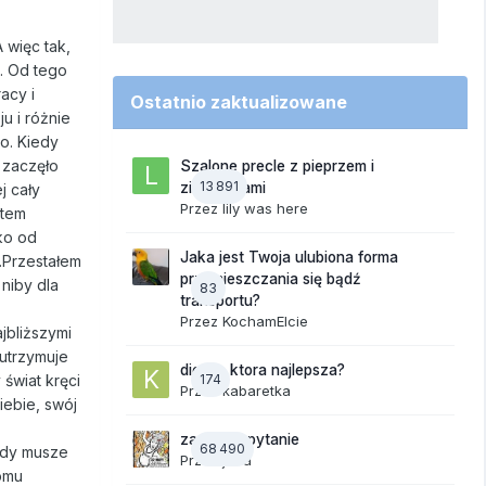
 więc tak,
. Od tego
acy i
Ostatnio zaktualizowane
u i różnie
go. Kiedy
 zaczęło
Szalone precle z pieprzem i
13 891
ziemniakami
j cały
Przez
lily was here
stem
ko od
Jaka jest Twoja ulubiona forma
c.Przestałem
przemieszczania się bądź
niby dla
83
transportu?
Przez
KochamElcie
jbliższymi
 utrzymuje
dieta - ktora najlepsza?
świat kręci
174
Przez
kabaretka
iebie, swój
zadajesz pytanie
68 490
tedy musze
Przez
jaaa
domu