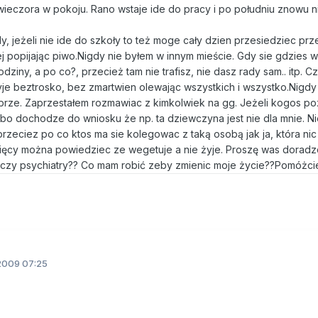
ieczora w pokoju. Rano wstaje ide do pracy i po południu znowu ni
, jeżeli nie ide do szkoły to też moge cały dzien przesiedziec prz
j popijając piwo.Nigdy nie byłem w innym mieście. Gdy sie gdzies 
odziny, a po co?, przecież tam nie trafisz, nie dasz rady sam.. itp. C
.Żyje beztrosko, bez zmartwien olewając wszystkich i wszystko.Nigdy
brze. Zaprzestałem rozmawiac z kimkolwiek na gg. Jeżeli kogos p
o dochodze do wniosku że np. ta dziewczyna jest nie dla mnie. Ni
zeciez po co ktos ma sie kolegowac z taką osobą jak ja, która nic
esięcy można powiedziec ze wegetuje a nie żyje. Proszę was doradz
 czy psychiatry?? Co mam robić zeby zmienic moje życie??Pomóżci
2009 07:25