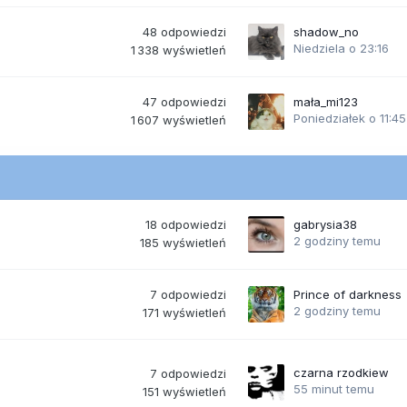
48
odpowiedzi
shadow_no
Niedziela o 23:16
1 338
wyświetleń
47
odpowiedzi
mała_mi123
Poniedziałek o 11:45
1 607
wyświetleń
18
odpowiedzi
gabrysia38
2 godziny temu
185
wyświetleń
7
odpowiedzi
Prince of darkness
2 godziny temu
171
wyświetleń
czarna rzodkiew
7
odpowiedzi
55 minut temu
151
wyświetleń