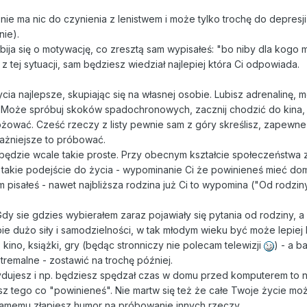
nie ma nic do czynienia z lenistwem i może tylko trochę do depresj
nie).
ija się o motywację, co zresztą sam wypisałeś: "bo niby dla kogo 
 z tej sytuacji, sam będziesz wiedział najlepiej która Ci odpowiada.
ia najlepsze, skupiając się na własnej osobie. Lubisz adrenalinę, 
my? Może spróbuj skoków spadochronowych, zacznij chodzić do kina
óżować. Cześć rzeczy z listy pewnie sam z góry skreślisz, zapewn
ażniejsze to próbować.
 będzie wcale takie proste. Przy obecnym kształcie społeczeństwa z
 takie podejście do życia - wypominanie Ci że powinieneś mieć do
am pisałeś - nawet najbliższa rodzina już Ci to wypomina ("Od rodzin
Gdy sie gdzies wybierałem zaraz pojawiały się pytania od rodziny, a
e dużo siły i samodzielności, w tak młodym wieku być może lepiej
ino, książki, gry (będąc stronniczy nie polecam telewizji
) - a b
remalne - zostawić na trochę później.
decydujesz i np. będziesz spędzał czas w domu przed komputerem to 
sz tego co "powinieneś". Nie martw się też że całe Twoje życie mo
 samemu złapiesz humor na próbowanie innych rzeczy.