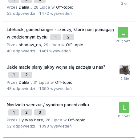
Przez
Dalila_
,
28 Lipca
w
Off-topic
52
odpowiedzi
1 472
wyświetleń
Lifehack, gamechanger - rzeczy, które nam pomagają
w codziennym życiu
1
2
Przez
shadow_no
,
29 Lipca
w
Off-topic
40
odpowiedzi
1 461
wyświetleń
Jakie macie plany jakby wojna się zaczęła u nas?
1
2
Przez
Dalila_
,
31 Lipca
w
Off-topic
48
odpowiedzi
1 390
wyświetleń
Niedziela wieczur / syndrom poniedziałku
1
2
3
Przez
lily was here
,
26 Lipca
w
Off-topic
52
odpowiedzi
1 098
wyświetleń