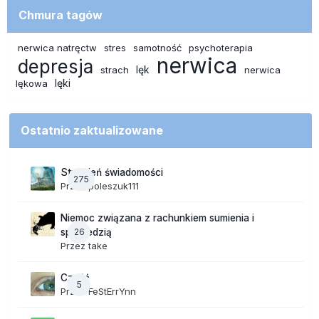
Chmura tagów
nerwica natręctw
stres
samotność
psychoterapia
nerwica
depresja
lęk
strach
nerwica
lęki
lękowa
Ostatnio zaktualizowane
Strumień świadomości
275
Przez
poleszuk111
Niemoc związana z rachunkiem sumienia i
26
spowiedzią
Przez
take
Cześć
5
Przez
FeStErrYnn