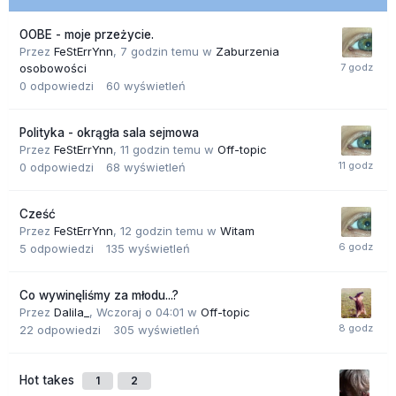
OOBE - moje przeżycie.
Przez
FeStErrYnn
,
7 godzin temu
w
Zaburzenia
osobowości
0
odpowiedzi
60
wyświetleń
Polityka - okrągła sala sejmowa
Przez
FeStErrYnn
,
11 godzin temu
w
Off-topic
0
odpowiedzi
68
wyświetleń
Cześć
Przez
FeStErrYnn
,
12 godzin temu
w
Witam
5
odpowiedzi
135
wyświetleń
Co wywinęliśmy za młodu...?
Przez
Dalila_
,
Wczoraj o 04:01
w
Off-topic
22
odpowiedzi
305
wyświetleń
Hot takes
1
2