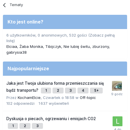
Tematy
Kto jest online?
6 użytkowników, 0 anonimowych, 532 gości
(Zobacz pełną
listę)
Elciaa
Żaba Monika
Tibijczyk
Nie lubię świtu
zburzony
gabrysia38
Najpopularniejsze
Jaka jest Twoja ulubiona forma przemieszczania się
bądź transportu?
1
2
3
4
5
Przez
KochamElcie
,
Czwartek o 18:58
w
Off-topic
102
odpowiedzi
1 637
wyświetleń
Dyskusja o piecach, ogrzewaniu i emisjach CO2
1
2
3