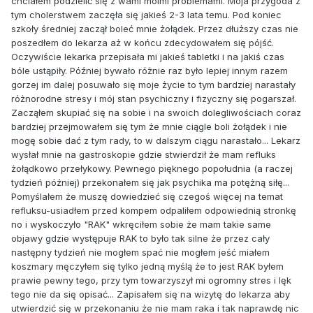
chciałem podzielić się z wami moimi problemami. Moja przygoda z
tym cholerstwem zaczęła się jakieś 2-3 lata temu. Pod koniec
szkoły średniej zaczął boleć mnie żołądek. Przez dłuższy czas nie
poszedłem do lekarza aż w końcu zdecydowałem się pójść.
Oczywiście lekarka przepisała mi jakieś tabletki i na jakiś czas
bóle ustąpiły. Później bywało różnie raz było lepiej innym razem
gorzej im dalej posuwało się moje życie to tym bardziej narastały
różnorodne stresy i mój stan psychiczny i fizyczny się pogarszał.
Zacząłem skupiać się na sobie i na swoich dolegliwościach coraz
bardziej przejmowałem się tym że mnie ciągle boli żołądek i nie
mogę sobie dać z tym rady, to w dalszym ciągu narastało... Lekarz
wysłał mnie na gastroskopie gdzie stwierdził że mam refluks
żołądkowo przełykowy. Pewnego pięknego popołudnia (a raczej
tydzień później) przekonałem się jak psychika ma potężną siłę...
Pomyślałem że muszę dowiedzieć się czegoś więcej na temat
refluksu-usiadłem przed kompem odpaliłem odpowiednią stronkę
no i wyskoczyło "RAK" wkręciłem sobie że mam takie same
objawy gdzie występuje RAK to było tak silne że przez cały
następny tydzień nie mogłem spać nie mogłem jeść miałem
koszmary męczyłem się tylko jedną myślą że to jest RAK byłem
prawie pewny tego, przy tym towarzyszył mi ogromny stres i lęk
tego nie da się opisać... Zapisałem się na wizytę do lekarza aby
utwierdzić się w przekonaniu że nie mam raka i tak naprawdę nic