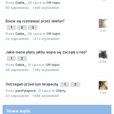
Przez
Dalila_
,
29 Lipca
w
Off-topic
60
odpowiedzi
1 496
wyświetleń
Boicie się rozmawiać przez telefon?
1
2
3
Przez
Dalila_
,
28 Lipca
w
Off-topic
52
odpowiedzi
1 472
wyświetleń
Jakie macie plany jakby wojna się zaczęła u nas?
1
2
Przez
Dalila_
,
31 Lipca
w
Off-topic
48
odpowiedzi
1 390
wyświetleń
Ostrzegam przed tym terapeutą
1
2
Przez
panPytajnick
,
31 Lipca
w
Oferty
47
odpowiedzi
1 688
wyświetleń
Nowe wątki