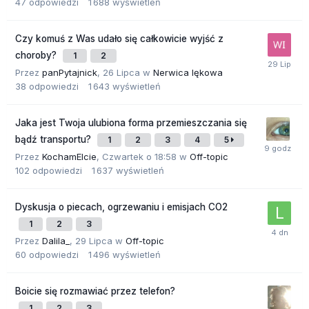
47
odpowiedzi
1 688
wyświetleń
Czy komuś z Was udało się całkowicie wyjść z
choroby?
1
2
Przez
panPytajnick
,
26 Lipca
w
Nerwica lękowa
38
odpowiedzi
1 643
wyświetleń
Jaka jest Twoja ulubiona forma przemieszczania się
bądź transportu?
1
2
3
4
5
Przez
KochamElcie
,
Czwartek o 18:58
w
Off-topic
102
odpowiedzi
1 637
wyświetleń
Dyskusja o piecach, ogrzewaniu i emisjach CO2
1
2
3
Przez
Dalila_
,
29 Lipca
w
Off-topic
60
odpowiedzi
1 496
wyświetleń
Boicie się rozmawiać przez telefon?
1
2
3