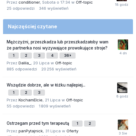
Przez
conditioner
,
Sobota o 17:34
w
Off-topic
25
odpowiedzi
346
wyświetleń
Najczęściej czytane
Mężczyźni, przeszkadza lub przeszkadzałoby wam
że partnerka nosi wyzywające prowokujące stroje?
1
2
3
4
36
Przez
Dalila_
,
20 Lipca
w
Off-topic
885
odpowiedzi
20 256
wyświetleń
Wszędzie dobrze, ale w łóżku najlepiej...
1
2
3
Przez
KochamElcie
,
21 Lipca
w
Off-topic
55
odpowiedzi
1 809
wyświetleń
Ostrzegam przed tym terapeutą
1
2
Przez
panPytajnick
,
31 Lipca
w
Oferty