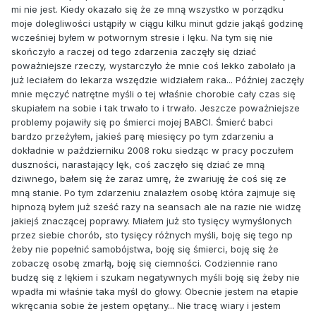
mi nie jest. Kiedy okazało się że ze mną wszystko w porządku
moje dolegliwości ustąpiły w ciągu kilku minut gdzie jakąś godzinę
wcześniej byłem w potwornym stresie i lęku. Na tym się nie
skończyło a raczej od tego zdarzenia zaczęły się dziać
poważniejsze rzeczy, wystarczyło że mnie coś lekko zabolało ja
już leciałem do lekarza wszędzie widziałem raka... Później zaczęły
mnie męczyć natrętne myśli o tej właśnie chorobie cały czas się
skupiałem na sobie i tak trwało to i trwało. Jeszcze poważniejsze
problemy pojawiły się po śmierci mojej BABCI. Śmierć babci
bardzo przeżyłem, jakieś parę miesięcy po tym zdarzeniu a
dokładnie w październiku 2008 roku siedząc w pracy poczułem
duszności, narastający lęk, coś zaczęło się dziać ze mną
dziwnego, bałem się że zaraz umrę, że zwariuję że coś się ze
mną stanie. Po tym zdarzeniu znalazłem osobę która zajmuje się
hipnozą byłem już sześć razy na seansach ale na razie nie widzę
jakiejś znaczącej poprawy. Miałem już sto tysięcy wymyślonych
przez siebie chorób, sto tysięcy różnych myśli, boję się tego np
żeby nie popełnić samobójstwa, boję się śmierci, boję się że
zobaczę osobę zmarłą, boję się ciemności. Codziennie rano
budzę się z lękiem i szukam negatywnych myśli boję się żeby nie
wpadła mi właśnie taka myśl do głowy. Obecnie jestem na etapie
wkręcania sobie że jestem opętany... Nie tracę wiary i jestem