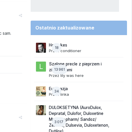
Ostatnio zaktualizowane
c sam.
Hot takes
18
Przez
conditioner
Szalone precle z pieprzem i
13 961
ziemniakami
Przez
lily was here
Eutanazja
34
Przez
linka
DULOKSETYNA (AuroDulox,
Depratal, Dulofor, Duloxetine
Mylan/ +pharm/ Sandoz/
3 017
Zentiva, Dulsevia, Duloxetenon,
Dutilox)