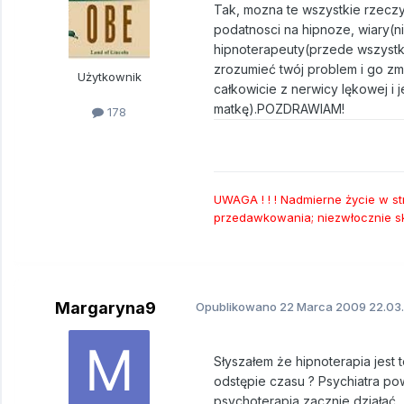
Tak, mozna te wszystkie rzeczy 
podatnosci na hipnoze, wiary(ni
hipnoterapeuty(przede wszystk
zrozumieć twój problem i go z
Użytkownik
całkowicie z nerwicy lękowej i 
matkę).POZDRAWIAM!
178
UWAGA ! ! ! Nadmierne życie w 
przedawkowania; niezwłocznie sko
Margaryna9
Opublikowano
22 Marca 2009
22.03.
Słyszałem że hipnoterapia jest 
odstępie czasu ? Psychiatra pow
psychoterapia zacznie działać,