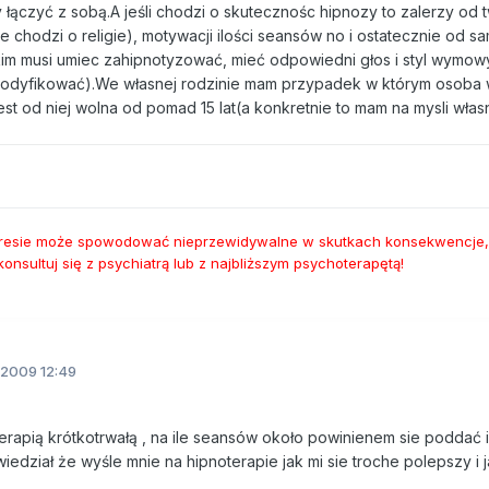
łączyć z sobą.A jeśli chodzi o skutecznośc hipnozy to zalerzy od t
e chodzi o religie), motywacji ilości seansów no i ostatecznie od 
im musi umiec zahipnotyzować, mieć odpowiedni głos i styl wymowy
modyfikować).We własnej rodzinie mam przypadek w którym osoba 
jest od niej wolna od pomad 15 lat(a konkretnie to mam na mysli włas
stresie może spowodować nieprzewidywalne w skutkach konsekwencje,
nsultuj się z psychiatrą lub z najbliższym psychoterapętą!
2009 12:49
terapią krótkotrwałą , na ile seansów około powinienem sie poddać i
iedział że wyśle mnie na hipnoterapie jak mi sie troche polepszy i 