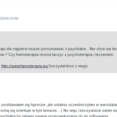
2009 21:48
api ale najpierw musze porozmawiac z psychiatra .. Nie chce sie le
pie ? Czy himnoterapie można łaczyc z psychoterapia i leczeniem
a
http://www.hipnoterapia.eu/
korzystał ktoś z niego.
e poddawałam się hipnozie ,ale ostatnio uczestniczyłam w warsztata
rochę się orientuje w tym temacie... :) No więc rzeczywiście zanim si
ychiatrę bo istnieją pewne przeciwskazania do jej odbywania