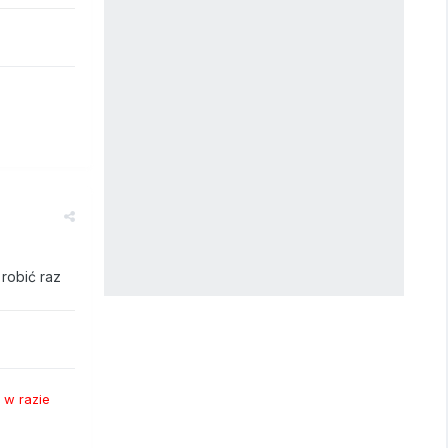
 robić raz
 w razie