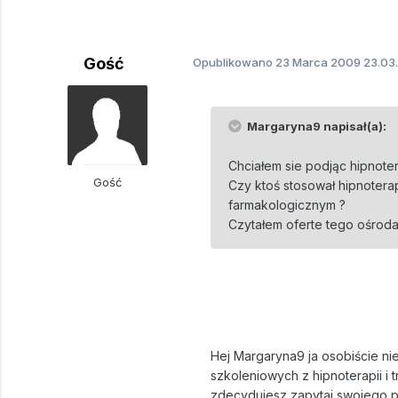
Gość
Opublikowano
23 Marca 2009
23.03.
Margaryna9 napisał(a):
Chciałem sie podjąc hipnoter
Gość
Czy ktoś stosował hipnotera
farmakologicznym ?
Czytałem oferte tego ośrod
Hej Margaryna9 ja osobiście ni
szkoleniowych z hipnoterapii i t
zdecydujesz zapytaj swojego ps