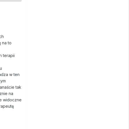
ch
ę na to
 terapii
su
adza w ten
nym
anaście tak
znie na
ie widoczne
rapeutę