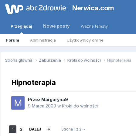
Nerwica.com
Nowe posty
Przeglądaj
Ważne tematy
Forum
Administracja
Użytkownicy online
Strona główna
Zaburzenia
Kroki do wolności
Hipnoterapia
Hipnoterapia
Przez
Margaryna9
9 Marca 2009
w
Kroki do wolności
1
2
DALEJ
Strona 1 z 2