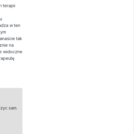
 terapii
su
adza w ten
nym
anaście tak
znie na
ie widoczne
rapeutę
czyc sam.