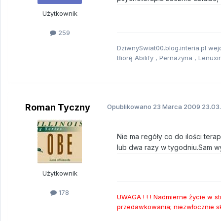
Użytkownik
259
DziwnySwiat00.blog.interia.pl wejd
Biorę Abilify , Pernazyna , Lenuxin
Roman Tyczny
Opublikowano
23 Marca 2009
23.03.
Nie ma regóły co do ilości tera
lub dwa razy w tygodniu.Sam wyc
Użytkownik
178
UWAGA ! ! ! Nadmierne życie w 
przedawkowania; niezwłocznie sko