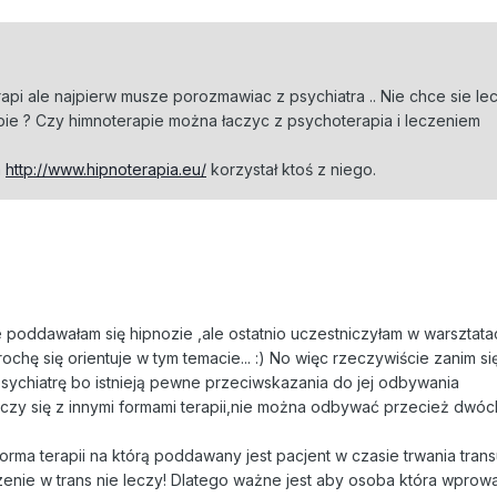
api ale najpierw musze porozmawiac z psychiatra .. Nie chce sie le
pie ? Czy himnoterapie można łaczyc z psychoterapia i leczeniem
a
http://www.hipnoterapia.eu/
korzystał ktoś z niego.
e poddawałam się hipnozie ,ale ostatnio uczestniczyłam w warsztata
rochę się orientuje w tym temacie... :) No więc rzeczywiście zanim si
ychiatrę bo istnieją pewne przeciwskazania do jej odbywania
ączy się z innymi formami terapii,nie można odbywać przecież dwóch
forma terapii na którą poddawany jest pacjent w czasie trwania tran
ie w trans nie leczy! Dlatego ważne jest aby osoba która wprow