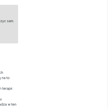
czyc sam.
ch
ę na to
 terapii
su
adza w ten