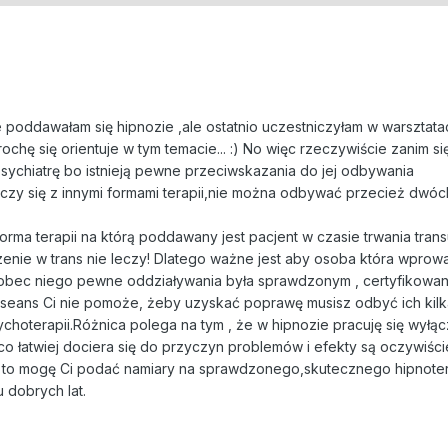
e poddawałam się hipnozie ,ale ostatnio uczestniczyłam w warsztata
rochę się orientuje w tym temacie... :) No więc rzeczywiście zanim si
ychiatrę bo istnieją pewne przeciwskazania do jej odbywania
ączy się z innymi formami terapii,nie można odbywać przecież dwóch
forma terapii na którą poddawany jest pacjent w czasie trwania tran
ie w trans nie leczy! Dlatego ważne jest aby osoba która wprow
 wobec niego pewne oddziaływania była sprawdzonym , certyfikowa
 seans Ci nie pomoże, żeby uzyskać poprawę musisz odbyć ich kilk
choterapii.Różnica polega na tym , że w hipnozie pracuję się wyłąc
o łatwiej dociera się do przyczyn problemów i efekty są oczywiśc
y to mogę Ci podać namiary na sprawdzonego,skutecznego hipnote
u dobrych lat.