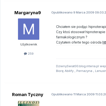
Margaryna9
Opublikowano
9 Marca 2009
09.03.
Chciałem sie podjąc hipnoterapi
Czy ktoś stosował hipnoterapie
farmakologicznym ?
Czytałem oferte tego ośroda
ht
Użytkownik
259
DziwnySwiat00.blog.interia.pl wejd
Biorę Abilify , Pernazyna , Lenuxin
Roman Tyczny
Opublikowano
11 Marca 2009
11.03.2