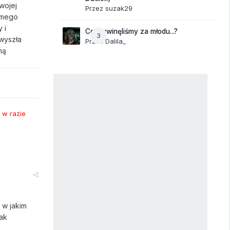
wojej
Przez
suzak29
samego
 i
Co wywinęliśmy za młodu...?
3
wyszła
Przez
Dalila_
ną
 w razie
 w jakim
jak