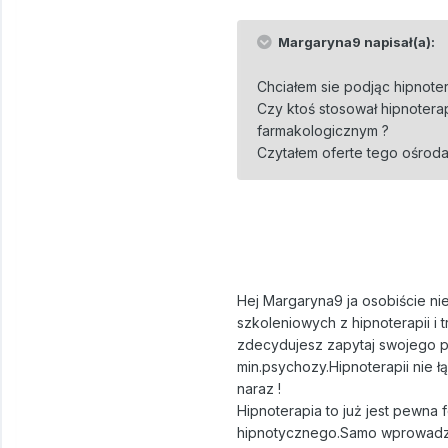
Margaryna9 napisał(a):
Chciałem sie podjąc hipnoter
Czy ktoś stosował hipnotera
farmakologicznym ?
Czytałem oferte tego ośrod
Hej Margaryna9 ja osobiście ni
szkoleniowych z hipnoterapii i t
zdecydujesz zapytaj swojego ps
min.psychozy.Hipnoterapii nie ł
naraz !
Hipnoterapia to już jest pewna 
hipnotycznego.Samo wprowadzen