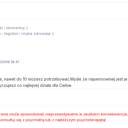
z i skomentuj :)
 , tegretol i chyba zdrowieje :)
2009 18:41
pii, nawet do 10 możesz potrzebować.Myśle że najsensowniej jest je
zujesz co najlepiej działa dla Ciebie.
stresie może spowodować nieprzewidywalne w skutkach konsekwencje,
nsultuj się z psychiatrą lub z najbliższym psychoterapętą!