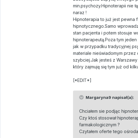
min.psychozy.Hipnoterapii nie ł
naraz !
Hipnoterapia to już jest pewna 
hipnotycznego.Samo wprowadzen
stan pacjenta i potem stosuje
hipnoterapeutą.Poza tym jeden
jak w przypadku tradycyjnej psy
materiale nieświadomym przez c
szybciej.Jak jesteś z Warszaw
który zajmuję się tym już od kilk
[*EDIT*]
Margaryna9 napisał(a):
Chciałem sie podjąc hipnoter
Czy ktoś stosował hipnotera
farmakologicznym ?
Czytałem oferte tego ośrod