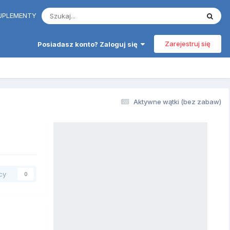
 SUPLEMENTY
Zarejestruj się
Posiadasz konto? Zaloguj się
Aktywne wątki (bez zabaw)
cy
0