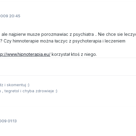
2009 20:45
 ale najpierw musze porozmawiac z psychiatra .. Nie chce sie leczy
 ? Czy himnoterapie można łaczyc z psychoterapia i leczeniem
tp://www.hipnoterapia.eu/
korzystał ktoś z niego.
z i skomentuj :)
 , tegretol i chyba zdrowieje :)
009 01:13