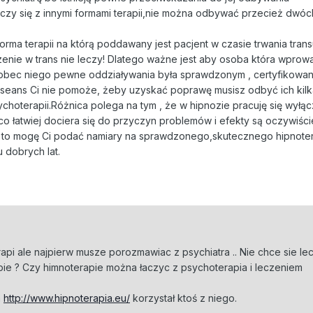
ączy się z innymi formami terapii,nie można odbywać przecież dwóch
forma terapii na którą poddawany jest pacjent w czasie trwania tran
ie w trans nie leczy! Dlatego ważne jest aby osoba która wprow
 wobec niego pewne oddziaływania była sprawdzonym , certyfikowa
 seans Ci nie pomoże, żeby uzyskać poprawę musisz odbyć ich kilk
choterapii.Różnica polega na tym , że w hipnozie pracuję się wyłąc
o łatwiej dociera się do przyczyn problemów i efekty są oczywiśc
y to mogę Ci podać namiary na sprawdzonego,skutecznego hipnote
u dobrych lat.
api ale najpierw musze porozmawiac z psychiatra .. Nie chce sie le
pie ? Czy himnoterapie można łaczyc z psychoterapia i leczeniem
a
http://www.hipnoterapia.eu/
korzystał ktoś z niego.