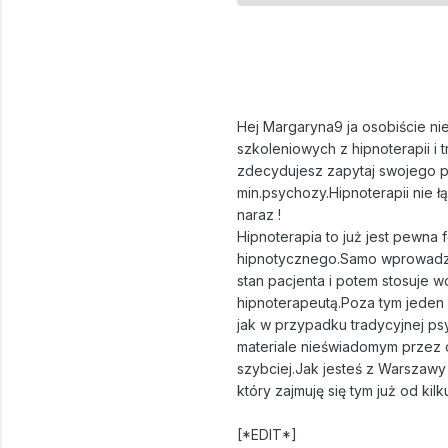
Hej Margaryna9 ja osobiście ni
szkoleniowych z hipnoterapii i t
zdecydujesz zapytaj swojego ps
min.psychozy.Hipnoterapii nie ł
naraz !
Hipnoterapia to już jest pewna 
hipnotycznego.Samo wprowadzen
stan pacjenta i potem stosuje
hipnoterapeutą.Poza tym jeden
jak w przypadku tradycyjnej psy
materiale nieświadomym przez c
szybciej.Jak jesteś z Warszaw
który zajmuję się tym już od kilk
[*EDIT*]