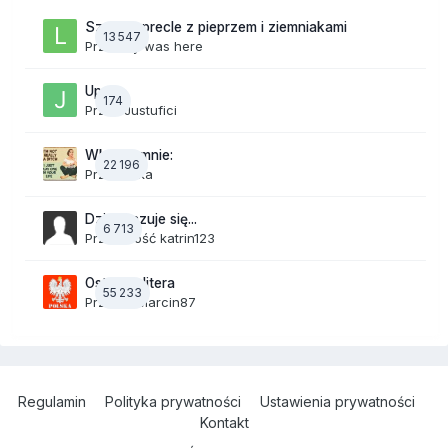
Szalone precle z pieprzem i ziemniakami
13 547
Przez
lily was here
Upały
174
Przez
Justufici
Wkurza mnie:
22 196
Przez
linka
Dzisiaj czuje się...
6 713
Przez Gość katrin123
Ostatnia litera
55 233
Przez
19Marcin87
Regulamin
Polityka prywatności
Ustawienia prywatności
Kontakt