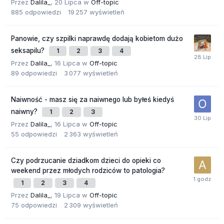
Przez
Dalila_
,
20 Lipca
w
Off-topic
885
odpowiedzi
19 257
wyświetleń
Panowie, czy szpilki naprawdę dodają kobietom dużo
seksapilu?
1
2
3
4
Przez
Dalila_
,
16 Lipca
w
Off-topic
89
odpowiedzi
3 077
wyświetleń
Naiwność - masz się za naiwnego lub byłeś kiedyś
naiwny?
1
2
3
Przez
Dalila_
,
16 Lipca
w
Off-topic
55
odpowiedzi
2 363
wyświetleń
Czy podrzucanie dziadkom dzieci do opieki co
weekend przez młodych rodziców to patologia?
1
2
3
4
Przez
Dalila_
,
19 Lipca
w
Off-topic
75
odpowiedzi
2 309
wyświetleń