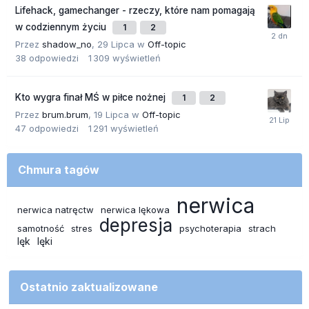
Lifehack, gamechanger - rzeczy, które nam pomagają
w codziennym życiu
1
2
Przez
shadow_no
,
29 Lipca
w
Off-topic
38
odpowiedzi
1 309
wyświetleń
Kto wygra finał MŚ w piłce nożnej
1
2
Przez
brum.brum
,
19 Lipca
w
Off-topic
47
odpowiedzi
1 291
wyświetleń
Chmura tagów
nerwica
nerwica natręctw
nerwica lękowa
depresja
samotność
stres
psychoterapia
strach
lęk
lęki
Ostatnio zaktualizowane