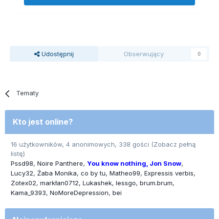
Udostępnij
Obserwujący
0
Tematy
Kto jest online?
16 użytkowników, 4 anonimowych, 338 gości
(Zobacz pełną
listę)
Pssd98
Noire Panthere
You know nothing, Jon Snow
Lucy32
Żaba Monika
co by tu
Matheo99
Expressis verbis
Zotex02
markłan0712
Lukashek
lessgo
brum.brum
Kama_9393
NoMoreDepression
bei