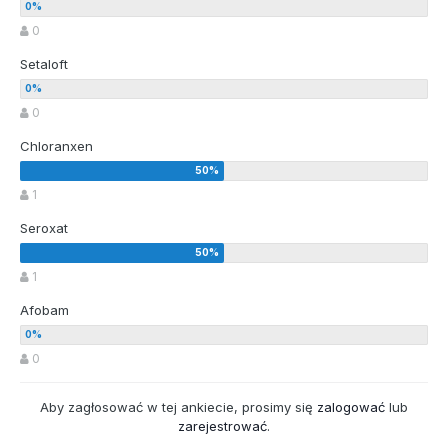
0
Setaloft
0
Chloranxen
1
Seroxat
1
Afobam
0
Aby zagłosować w tej ankiecie, prosimy się
zalogować
lub
zarejestrować
.