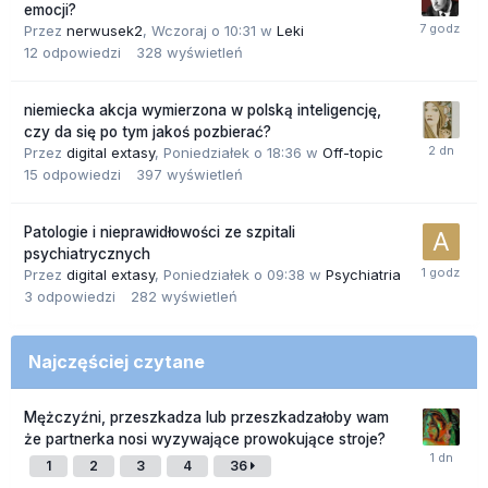
emocji?
Przez
nerwusek2
,
Wczoraj o 10:31
w
Leki
12
odpowiedzi
328
wyświetleń
niemiecka akcja wymierzona w polską inteligencję,
czy da się po tym jakoś pozbierać?
Przez
digital extasy
,
Poniedziałek o 18:36
w
Off-topic
15
odpowiedzi
397
wyświetleń
Patologie i nieprawidłowości ze szpitali
psychiatrycznych
Przez
digital extasy
,
Poniedziałek o 09:38
w
Psychiatria
3
odpowiedzi
282
wyświetleń
Najczęściej czytane
Mężczyźni, przeszkadza lub przeszkadzałoby wam
że partnerka nosi wyzywające prowokujące stroje?
1
2
3
4
36