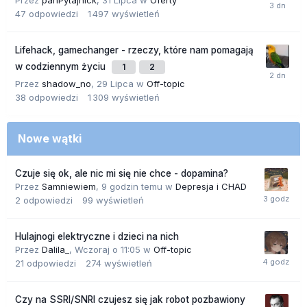
Przez
panPytajnick
,
31 Lipca
w
Oferty
47
odpowiedzi
1 497
wyświetleń
Lifehack, gamechanger - rzeczy, które nam pomagają
w codziennym życiu
1
2
Przez
shadow_no
,
29 Lipca
w
Off-topic
38
odpowiedzi
1 309
wyświetleń
Nowe wątki
Czuje się ok, ale nic mi się nie chce - dopamina?
Przez
Samniewiem
,
9 godzin temu
w
Depresja i CHAD
2
odpowiedzi
99
wyświetleń
Hulajnogi elektryczne i dzieci na nich
Przez
Dalila_
,
Wczoraj o 11:05
w
Off-topic
21
odpowiedzi
274
wyświetleń
Czy na SSRI/SNRI czujesz się jak robot pozbawiony