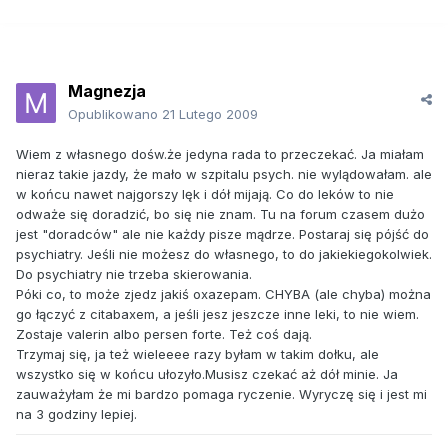
Magnezja
Opublikowano
21 Lutego 2009
Wiem z własnego dośw.że jedyna rada to przeczekać. Ja miałam
nieraz takie jazdy, że mało w szpitalu psych. nie wylądowałam. ale
w końcu nawet najgorszy lęk i dół mijają. Co do leków to nie
odważe się doradzić, bo się nie znam. Tu na forum czasem dużo
jest "doradców" ale nie każdy pisze mądrze. Postaraj się pójść do
psychiatry. Jeśli nie możesz do własnego, to do jakiekiegokolwiek.
Do psychiatry nie trzeba skierowania.
Póki co, to może zjedz jakiś oxazepam. CHYBA (ale chyba) można
go łączyć z citabaxem, a jeśli jesz jeszcze inne leki, to nie wiem.
Zostaje valerin albo persen forte. Też coś dają.
Trzymaj się, ja też wieleeee razy byłam w takim dołku, ale
wszystko się w końcu ułozyło.Musisz czekać aż dół minie. Ja
zauważyłam że mi bardzo pomaga ryczenie. Wyryczę się i jest mi
na 3 godziny lepiej.