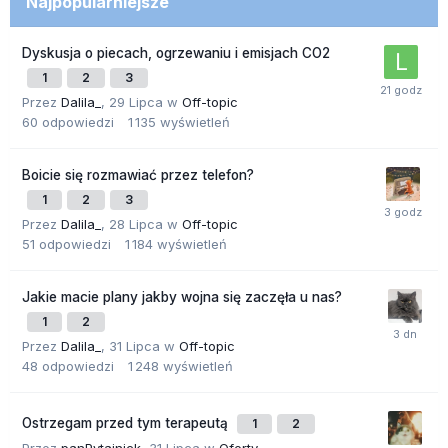
Najpopularniejsze
Dyskusja o piecach, ogrzewaniu i emisjach CO2
1
2
3
Przez
Dalila_
,
29 Lipca
w
Off-topic
60
odpowiedzi
1 135
wyświetleń
Boicie się rozmawiać przez telefon?
1
2
3
Przez
Dalila_
,
28 Lipca
w
Off-topic
51
odpowiedzi
1 184
wyświetleń
Jakie macie plany jakby wojna się zaczęła u nas?
1
2
Przez
Dalila_
,
31 Lipca
w
Off-topic
48
odpowiedzi
1 248
wyświetleń
Ostrzegam przed tym terapeutą
1
2