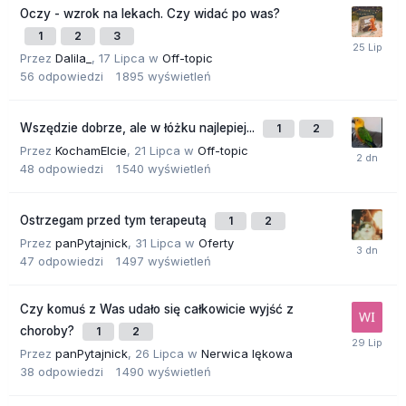
Oczy - wzrok na lekach. Czy widać po was?
1
2
3
Przez
Dalila_
,
17 Lipca
w
Off-topic
56
odpowiedzi
1 895
wyświetleń
Wszędzie dobrze, ale w łóżku najlepiej...
1
2
Przez
KochamElcie
,
21 Lipca
w
Off-topic
48
odpowiedzi
1 540
wyświetleń
Ostrzegam przed tym terapeutą
1
2
Przez
panPytajnick
,
31 Lipca
w
Oferty
47
odpowiedzi
1 497
wyświetleń
Czy komuś z Was udało się całkowicie wyjść z
choroby?
1
2
Przez
panPytajnick
,
26 Lipca
w
Nerwica lękowa
38
odpowiedzi
1 490
wyświetleń