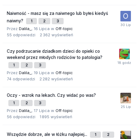
Naiwność - masz się za naiwnego lub byłeś kiedyś
naiwny?
1
2
3
Przez
Dalila_
,
16 Lipca
w
Off-topic
55
odpowiedzi
2 362
wyświetleń
Czy podrzucanie dziadkom dzieci do opieki co
weekend przez młodych rodziców to patologia?
1
2
3
Przez
Dalila_
,
19 Lipca
w
Off-topic
74
odpowiedzi
2 282
wyświetleń
Oczy - wzrok na lekach. Czy widać po was?
1
2
3
Przez
Dalila_
,
17 Lipca
w
Off-topic
56
odpowiedzi
1 895
wyświetleń
Wszędzie dobrze, ale w łóżku najlepiej...
1
2