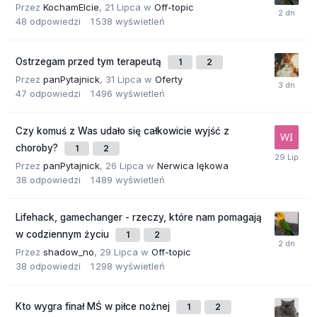
Przez
KochamElcie
,
21 Lipca
w
Off-topic
48
odpowiedzi
1 538
wyświetleń
Ostrzegam przed tym terapeutą
1
2
Przez
panPytajnick
,
31 Lipca
w
Oferty
47
odpowiedzi
1 496
wyświetleń
Czy komuś z Was udało się całkowicie wyjść z
choroby?
1
2
Przez
panPytajnick
,
26 Lipca
w
Nerwica lękowa
38
odpowiedzi
1 489
wyświetleń
Lifehack, gamechanger - rzeczy, które nam pomagają
w codziennym życiu
1
2
Przez
shadow_no
,
29 Lipca
w
Off-topic
38
odpowiedzi
1 298
wyświetleń
Kto wygra finał MŚ w piłce nożnej
1
2