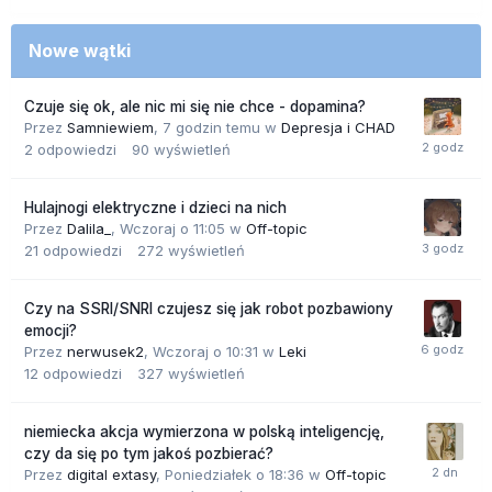
Nowe wątki
Czuje się ok, ale nic mi się nie chce - dopamina?
Przez
Samniewiem
,
7 godzin temu
w
Depresja i CHAD
2
odpowiedzi
90
wyświetleń
Hulajnogi elektryczne i dzieci na nich
Przez
Dalila_
,
Wczoraj o 11:05
w
Off-topic
21
odpowiedzi
272
wyświetleń
Czy na SSRI/SNRI czujesz się jak robot pozbawiony
emocji?
Przez
nerwusek2
,
Wczoraj o 10:31
w
Leki
12
odpowiedzi
327
wyświetleń
niemiecka akcja wymierzona w polską inteligencję,
czy da się po tym jakoś pozbierać?
Przez
digital extasy
,
Poniedziałek o 18:36
w
Off-topic