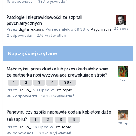
15
odpowiedzi
387
wyświetleń
Patologie i nieprawidłowości ze szpitali
psychiatrycznych
Przez
digital extasy
,
Poniedziałek o 09:38
w
Psychiatria
2
odpowiedzi
276
wyświetleń
Najczęściej czytane
Mężczyźni, przeszkadza lub przeszkadzałoby wam
że partnerka nosi wyzywające prowokujące stroje?
1
2
3
4
36
Przez
Dalila_
,
20 Lipca
w
Off-topic
885
odpowiedzi
19 231
wyświetleń
Panowie, czy szpilki naprawdę dodają kobietom dużo
seksapilu?
1
2
3
4
Przez
Dalila_
,
16 Lipca
w
Off-topic
89
odpowiedzi
3 074
wyświetleń