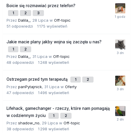
Boicie się rozmawiać przez telefon?
1
2
3
Przez
Dalila_
,
28 Lipca
w
Off-topic
51
odpowiedzi
1 175
wyświetleń
Jakie macie plany jakby wojna się zaczęła u nas?
1
2
Przez
Dalila_
,
31 Lipca
w
Off-topic
48
odpowiedzi
1 248
wyświetleń
Ostrzegam przed tym terapeutą
1
2
Przez
panPytajnick
,
31 Lipca
w
Oferty
47
odpowiedzi
1 496
wyświetleń
Lifehack, gamechanger - rzeczy, które nam pomagają
w codziennym życiu
1
2
Przez
shadow_no
,
29 Lipca
w
Off-topic
38
odpowiedzi
1 298
wyświetleń