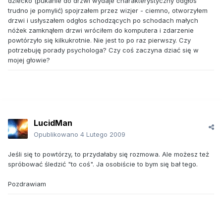
dziecko (pukanie do drzwi wydaje charakterystyczny odgłos
trudno je pomylić) spojrzałem przez wizjer - ciemno, otworzyłem
drzwi i usłyszałem odgłos schodzących po schodach małych
nóżek zamknąłem drzwi wróciłem do komputera i zdarzenie
powtórzyło się kilkukrotnie. Nie jest to po raz pierwszy. Czy
potrzebuję porady psychologa? Czy coś zaczyna dziać się w
mojej głowie?
LucidMan
Opublikowano
4 Lutego 2009
Jeśli się to powtórzy, to przydałaby się rozmowa. Ale możesz też
spróbować śledzić "to coś". Ja osobiście to bym się bał tego.
Pozdrawiam