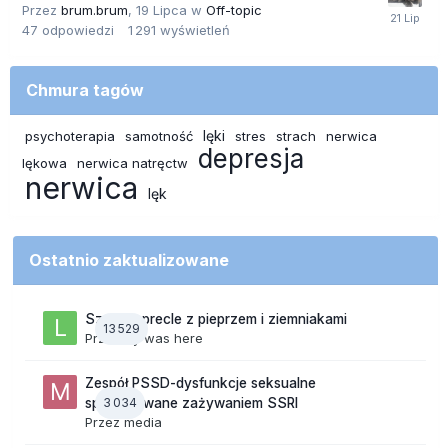
Przez
brum.brum
,
19 Lipca
w
Off-topic
47
odpowiedzi
1 291
wyświetleń
Chmura tagów
lęki
psychoterapia
samotność
stres
strach
nerwica
depresja
lękowa
nerwica natręctw
nerwica
lęk
Ostatnio zaktualizowane
Szalone precle z pieprzem i ziemniakami
13 529
Przez
lily was here
Zespół PSSD-dysfunkcje seksualne
3 034
spowodowane zażywaniem SSRI
Przez
media