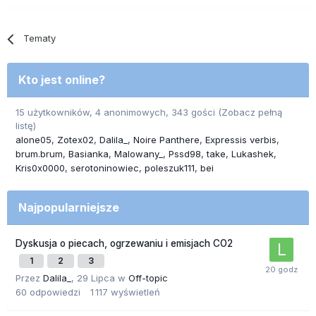
Tematy
Kto jest online?
15 użytkowników, 4 anonimowych, 343 gości
(Zobacz pełną
listę)
alone05
Zotex02
Dalila_
Noire Panthere
Expressis verbis
brum.brum
Basianka
Malowany_
Pssd98
take
Lukashek
Kris0x0000
serotoninowiec
poleszuk111
bei
Najpopularniejsze
Dyskusja o piecach, ogrzewaniu i emisjach CO2
1
2
3
Przez
Dalila_
,
29 Lipca
w
Off-topic
60
odpowiedzi
1 117
wyświetleń