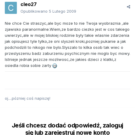
cleo27
Opublikowano
5 Lutego 2009
Nie chce Cie straszyc,ale byc moze to nie Twoja wyobraznia ,ale
zjawisko paranormalne.Wiem,ze bardzo ciezko jest w cos takiego
uwierzyc,ale w mojej bliskiej rodzinie byly takie wlasnie zdarzenia
jak opisujesz tyle tylko,ze oni slyszeli kroki,pozniej pukanie a jak
podchodzili to nikogo nie bylo.Slyszalo to kilka osob tak wiec o
przeslyszeniu badz zaburzeniu psychicznym nie moglo byc mowy.
Istnieje jednak jeszcze mozliwosc,ze jakies dzieci z klatki,z
osiedla robia sobie zarty
oj....pózniej coś napiszę!
Jeśli chcesz dodać odpowiedź, zaloguj
się lub zarejestruj nowe konto