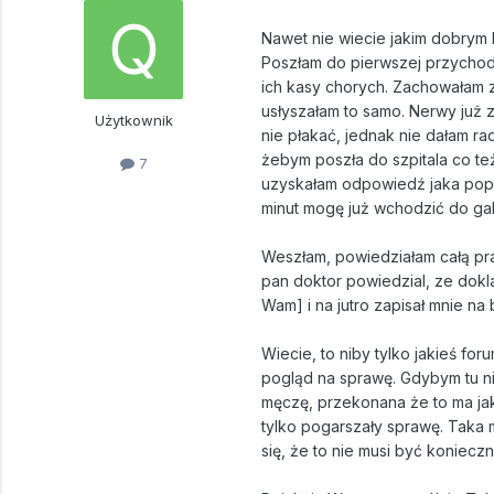
Nawet nie wiecie jakim dobrym k
Poszłam do pierwszej przychodn
ich kasy chorych. Zachowałam zi
usłyszałam to samo. Nerwy już z
Użytkownik
nie płakać, jednak nie dałam rad
żebym poszła do szpitala co też
7
uzyskałam odpowiedź jaka popraw
minut mogę już wchodzić do gab
Weszłam, powiedziałam całą pra
pan doktor powiedzial, ze dokla
Wam] i na jutro zapisał mnie na
Wiecie, to niby tylko jakieś for
pogląd na sprawę. Gdybym tu nie
męczę, przekonana że to ma jak
tylko pogarszały sprawę. Taka
się, że to nie musi być koniecz