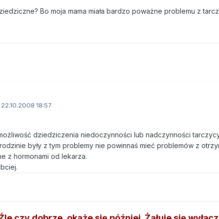
dziedziczne? Bo moja mama miała bardzo poważne problemu z tarcz
22.10.2008 18:57
a możliwość dziedziczenia niedoczynności lub nadczynności tarczyc
j rodzinie były z tym problemy nie powinnaś mieć problemów z otrz
ne z hormonami od lekarza.
bciej.
le czy dobrze, okaże się później. Żałuje się wyłącz