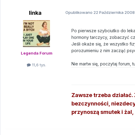
linka
Opublikowano
22 Października 2008
Po pierwsze szybciutko do leka
hormony tarczycy, zobaczyć czy
Jeśli okaże się, że wszystko fi
porozumieniu z nim zacząć psyc
Legenda Forum
Nie martw się, poczytaj forum,
11,6 tys.
Zawsze trzeba działać. Ź
bezczynności, niezdecy
przynoszą smutek i żal, n