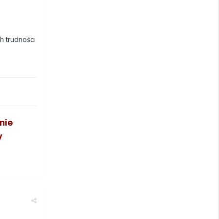
h trudności
nie
y