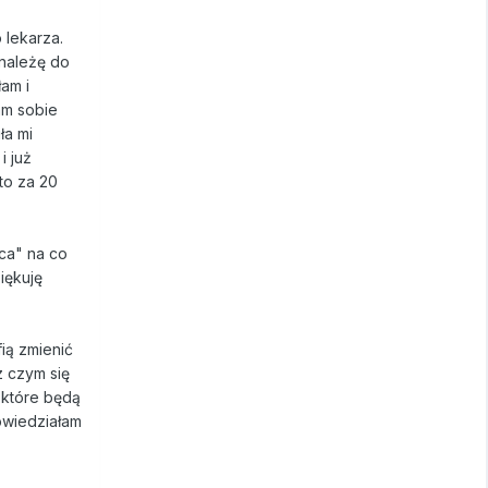
 lekarza.
 należę do
am i
am sobie
ła mi
i już
to za 20
ca" na co
iękuję
fią zmienić
z czym się
 które będą
owiedziałam