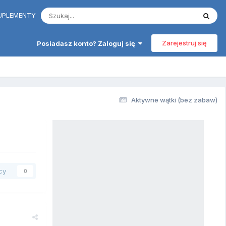
 SUPLEMENTY
Zarejestruj się
Posiadasz konto? Zaloguj się
Aktywne wątki (bez zabaw)
cy
0