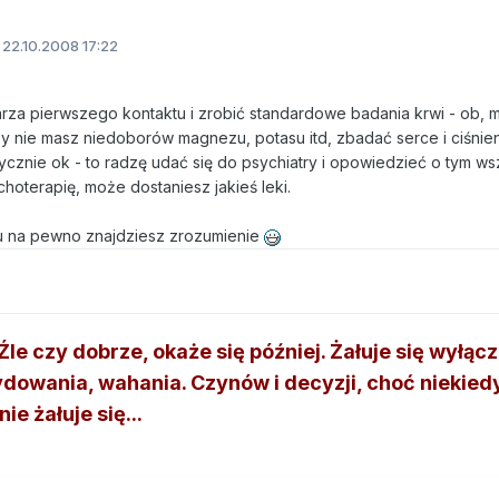
22.10.2008 17:22
rza pierwszego kontaktu i zrobić standardowe badania krwi - ob, m
 nie masz niedoborów magnezu, potasu itd, zbadać serce i ciśnien
zycznie ok - to radzę udać się do psychiatry i opowiedzieć o tym ws
hoterapię, może dostaniesz jakieś leki.
 tu na pewno znajdziesz zrozumienie
le czy dobrze, okaże się później. Żałuje się wyłącz
dowania, wahania. Czynów i decyzji, choć niekied
ie żałuje się...