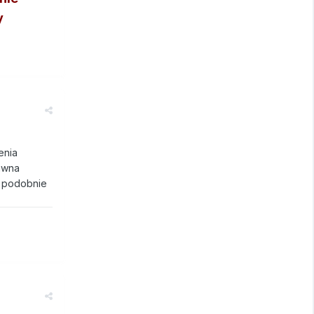
y
enia
awna
zo podobnie