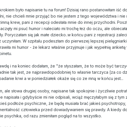
rokiem było napisanie tu na forum! Dzisiaj rano postanowiłam iść do
i, nie chcieli mnie przyjąć bo nie jestem z tego województwa i nie
mną krew, pani z recepcji odesłała mnie do innej przychodni. Poszł
aczęły mi psuć humor i naleciało mi trochę łez do oczu, ale obiecał
y. Poryczałam się jak małe dziecko..w końcu pani z rejestracji zaleci
 uczyniłam. W szpitalu podeszłam do pierwszej lepszej pielęgniarki 
iła mi humor - że lekarz właśnie przyjmuje i jak wypełnię ankietę 
inetu.
wdę i na koniec dodałam, że "że słyszałam, że to może być tarczy
dnie tak jest, ze najprawdopodobniej to wlasnie tarczyca [za co dz
 badanie krwi a w poniedziałek okaże się co ze mną w końcu jest...
um, ale słowa drugiej osoby, napisane tak spokojnie i życzliwie potra
 napisała i gdybyście mi nie odpisali, wciąż męczyłabym się z tym 
ieś podłoże psychiczne, że będę musiała brać jakieś psychotropy,
 mentalność człowieka przed dowiadywaniem się prawdy. A kiedy d
nie psychika, od razu zmieniłam pogląd na to wszystko.