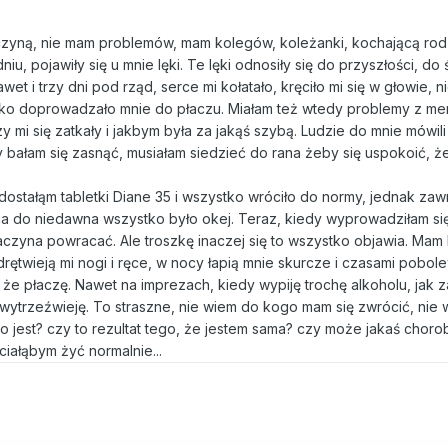
zyną, nie mam problemów, mam kolegów, koleżanki, kochającą rodzi
u, pojawiły się u mnie lęki. Te lęki odnosiły się do przyszłości, do 
t i trzy dni pod rząd, serce mi kołatało, kręciło mi się w głowie, n
stko doprowadzało mnie do płaczu. Miałam też wtedy problemy z men
 mi się zatkały i jakbym była za jakąś szybą. Ludzie do mnie mówili 
 bałam się zasnąć, musiałam siedzieć do rana żeby się uspokoić, że
 dostałąm tabletki Diane 35 i wszystko wróciło do normy, jednak za
ia do niedawna wszystko było okej. Teraz, kiedy wyprowadziłam si
zyna powracać. Ale troszkę inaczej się to wszystko objawia. Mam lę
rętwieją mi nogi i ręce, w nocy łapią mnie skurcze i czasami pobol
, że płaczę. Nawet na imprezach, kiedy wypiję trochę alkoholu, jak 
 wytrzeźwieję. To straszne, nie wiem do kogo mam się zwrócić, nie 
o jest? czy to rezultat tego, że jestem sama? czy może jakaś chor
iałąbym żyć normalnie...