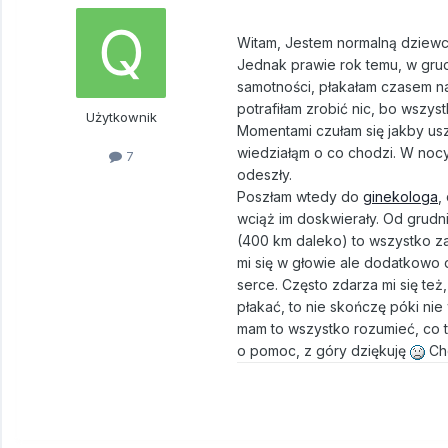
Witam, Jestem normalną dziewc
Jednak prawie rok temu, w grudni
samotności, płakałam czasem nawe
potrafiłam zrobić nic, bo wszy
Użytkownik
Momentami czułam się jakby uszy
wiedziałąm o co chodzi. W nocy
7
odeszły.
Poszłam wtedy do
ginekologa
,
wciąż im doskwierały. Od grudn
(400 km daleko) to wszystko zac
mi się w głowie ale dodatkowo d
serce. Często zdarza mi się też
płakać, to nie skończę póki nie
mam to wszystko rozumieć, co t
o pomoc, z góry dziękuję
Chc