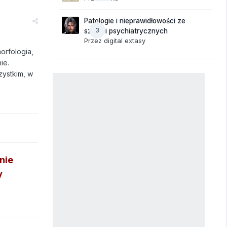
Patologie i nieprawidłowości ze
3
szpitali psychiatrycznych
Przez
digital extasy
orfologia,
ie.
zystkim, w
nie
y