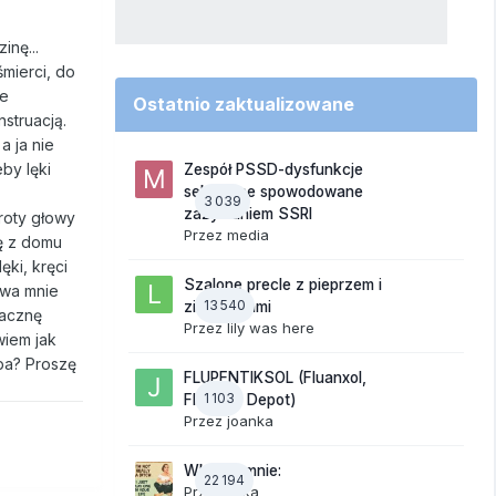
nę...
śmierci, do
ie
Ostatnio zaktualizowane
struacją.
a ja nie
by lęki
Zespół PSSD-dysfunkcje
seksualne spowodowane
3 039
zażywaniem SSRI
wroty głowy
Przez
media
ę z domu
ki, kręci
Szalone precle z pieprzem i
ewa mnie
13 540
ziemniakami
zacznę
Przez
lily was here
wiem jak
oba? Proszę
FLUPENTIKSOL (Fluanxol,
1 103
Fluanxol Depot)
Przez
joanka
Wkurza mnie:
22 194
Przez
linka