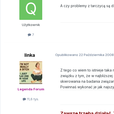
A czy problemy z tarczycą są 
Użytkownik
7
linka
Opublikowano
22 Października 2008
Z tego co wiem to istnieje tak
związku z tym, że w najbliższe
skierowania na badania związa
Powinnaś wykonać je jak najszy
Legenda Forum
11,6 tys.
Zawsze trzeba działać. Ź