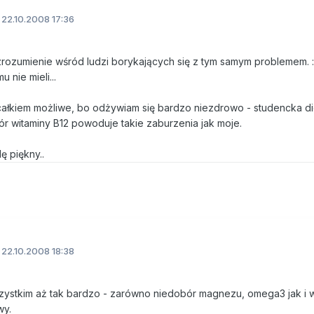
22.10.2008 17:36
 zrozumienie wśród ludzi borykających się z tym samym problemem. :)
nie mieli...
ałkiem możliwe, bo odżywiam się bardzo niezdrowo - studencka di
ór witaminy B12 powoduje takie zaburzenia jak moje.
ę piękny..
22.10.2008 18:38
wszystkim aż tak bardzo - zarówno niedobór magnezu, omega3 jak i w
wy.