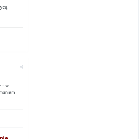
ycą.
y - w
ymaniem
nie