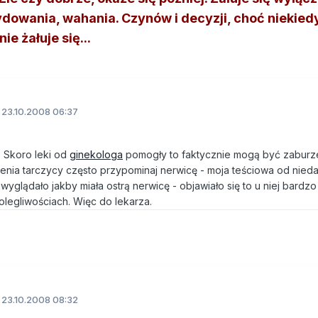
dowania, wahania. Czynów i decyzji, choć niekied
ie żałuje się...
23.10.2008 06:37
. Skoro leki od
ginekologa
pomogły to faktycznie mogą być zaburz
enia tarczycy często przypominaj nerwicę - moja teściowa od nied
 wyglądało jakby miała ostrą nerwicę - objawiało się to u niej bard
olegliwościach. Więc do lekarza.
23.10.2008 08:32