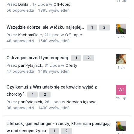
Przez
Dalila_
,
17 Lipca
w
Off-topic
56
odpowiedzi
1 895
wyświetleń
Wszędzie dobrze, ale w łóżku najlepiej...
1
2
Przez
KochamElcie
,
21 Lipca
w
Off-topic
48
odpowiedzi
1 540
wyświetleń
Ostrzegam przed tym terapeutą
1
2
Przez
panPytajnick
,
31 Lipca
w
Oferty
47
odpowiedzi
1 498
wyświetleń
Czy komuś z Was udało się całkowicie wyjść z
choroby?
1
2
Przez
panPytajnick
,
26 Lipca
w
Nerwica lękowa
38
odpowiedzi
1 490
wyświetleń
Lifehack, gamechanger - rzeczy, które nam pomagają
w codziennym życiu
1
2