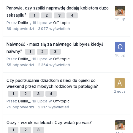
Panowie, czy szpilki naprawdę dodają kobietom dużo
seksapilu?
1
2
3
4
Przez
Dalila_
,
16 Lipca
w
Off-topic
89
odpowiedzi
3 077
wyświetleń
Naiwność - masz się za naiwnego lub byłeś kiedyś
naiwny?
1
2
3
Przez
Dalila_
,
16 Lipca
w
Off-topic
55
odpowiedzi
2 364
wyświetleń
Czy podrzucanie dziadkom dzieci do opieki co
weekend przez młodych rodziców to patologia?
1
2
3
4
Przez
Dalila_
,
19 Lipca
w
Off-topic
75
odpowiedzi
2 317
wyświetleń
Oczy - wzrok na lekach. Czy widać po was?
1
2
3