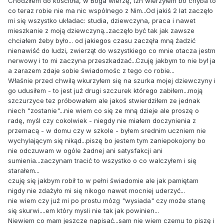
Chodziłem do kościoła, w Boga wierzę, tzn wierzyłem bo chyba to
co teraz robie nie ma nic wspólnego z Nim...Od jakiś 2 lat zaczęło
mi się wszystko układac: studia, dziewczyna, praca i nawet
mieszkanie z moją dziewczyną...zaczęło być tak jak zawsze
chciałem żeby było... od jakiegos czasu zaczęła mną żadzić
nienawiść do ludzi, zwierząt do wszystkiego co mnie otacza jestm
nerwowy i to mi zaczyna przeszkadzać...Czuję jakbym to nie był ja
a zarazem zdaje sobie świadomośc z tego co robie...
Właśnie przed chwilą wkurzyłem się na szurka mojej dziewczyny i
go udusiłem - to jest już drugi szczurek którego zabiłem...moją
szczurzyce tez próbowałem ale jakoś stwierdziłem ze jednak
niech "zostanie"...nie wiem co się ze mną dzieje ale proszę o
radę, myśl czy cokolwiek - niegdy nie miałem doczynienia z
przemacą - w domu czy w szkole - byłem srednim uczniem nie
wychylającym się nikąd...piszę bo jestem tym zaniepokojony bo
nie odczuwam w ogóle żadnej ani satysfakcji ani
sumienia...zaczynam tracić to wszystko o co walczyłem i się
starałem...
czuję się jakbym robił to w pełni świadomie ale jak pamiętam
nigdy nie zdażyło mi się nikogo nawet mocniej uderzyć...
nie wiem czy już mi po prostu mózg "wysiada" czy może stanę
się skurwi....em który mysli nie tak jak powinien...
Niewiem co mam jeszcze napisać...sam nie wiem czemu to piszę i