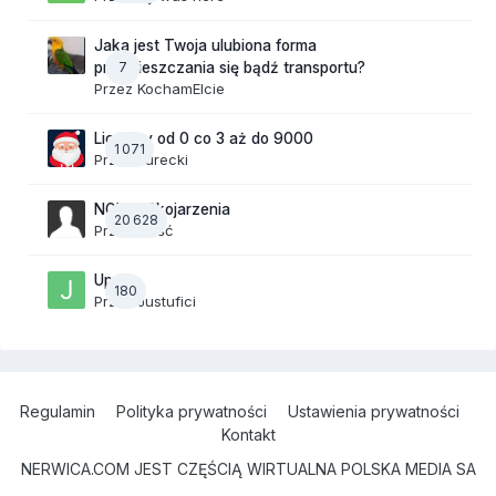
Jaka jest Twoja ulubiona forma
7
przemieszczania się bądź transportu?
Przez
KochamElcie
Liczymy od 0 co 3 aż do 9000
1 071
Przez
Jurecki
NOWE Skojarzenia
20 628
Przez Gość
Upały
180
Przez
Justufici
Regulamin
Polityka prywatności
Ustawienia prywatności
Kontakt
NERWICA.COM JEST CZĘŚCIĄ WIRTUALNA POLSKA MEDIA SA