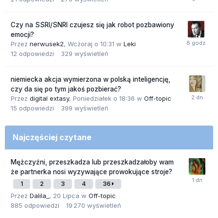
Czy na SSRI/SNRI czujesz się jak robot pozbawiony
emocji?
Przez
nerwusek2
,
Wczoraj o 10:31
w
Leki
12
odpowiedzi
329
wyświetleń
niemiecka akcja wymierzona w polską inteligencję,
czy da się po tym jakoś pozbierać?
Przez
digital extasy
,
Poniedziałek o 18:36
w
Off-topic
15
odpowiedzi
399
wyświetleń
Najczęściej czytane
Mężczyźni, przeszkadza lub przeszkadzałoby wam
że partnerka nosi wyzywające prowokujące stroje?
1
2
3
4
36
Przez
Dalila_
,
20 Lipca
w
Off-topic
885
odpowiedzi
19 270
wyświetleń