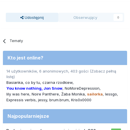
Udostępnij
Obserwujący
0
Tematy
Kto jest online?
14 użytkowników, 6 anonimowych, 403 gości
(Zobacz pełną
listę)
Basianka
co by tu
czarna rzodkiew
You know nothing, Jon Snow
NoMoreDepression
lily was here
Noire Panthere
Żaba Monika
sailorka
lessgo
Expressis verbis
jessy
brum.brum
Kris0x0000
Najpopularniejsze