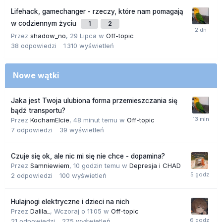
Lifehack, gamechanger - rzeczy, które nam pomagają
w codziennym życiu
1
2
Przez
shadow_no
,
29 Lipca
w
Off-topic
38
odpowiedzi
1 310
wyświetleń
Nowe wątki
Jaka jest Twoja ulubiona forma przemieszczania się
bądź transportu?
Przez
KochamElcie
,
48 minut temu
w
Off-topic
7
odpowiedzi
39
wyświetleń
Czuje się ok, ale nic mi się nie chce - dopamina?
Przez
Samniewiem
,
10 godzin temu
w
Depresja i CHAD
2
odpowiedzi
100
wyświetleń
Hulajnogi elektryczne i dzieci na nich
Przez
Dalila_
,
Wczoraj o 11:05
w
Off-topic
21
odpowiedzi
275
wyświetleń