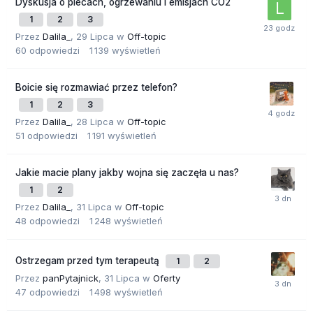
Dyskusja o piecach, ogrzewaniu i emisjach CO2
1
2
3
Przez
Dalila_
,
29 Lipca
w
Off-topic
60
odpowiedzi
1 139
wyświetleń
Boicie się rozmawiać przez telefon?
1
2
3
Przez
Dalila_
,
28 Lipca
w
Off-topic
51
odpowiedzi
1 191
wyświetleń
Jakie macie plany jakby wojna się zaczęła u nas?
1
2
Przez
Dalila_
,
31 Lipca
w
Off-topic
48
odpowiedzi
1 248
wyświetleń
Ostrzegam przed tym terapeutą
1
2
Przez
panPytajnick
,
31 Lipca
w
Oferty
47
odpowiedzi
1 498
wyświetleń