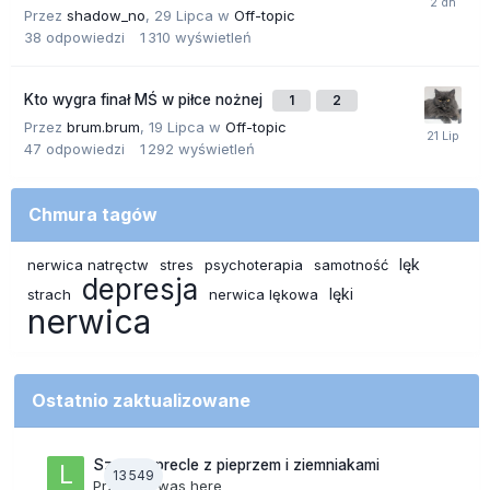
Przez
shadow_no
,
29 Lipca
w
Off-topic
38
odpowiedzi
1 310
wyświetleń
Kto wygra finał MŚ w piłce nożnej
1
2
Przez
brum.brum
,
19 Lipca
w
Off-topic
47
odpowiedzi
1 292
wyświetleń
Chmura tagów
lęk
nerwica natręctw
stres
psychoterapia
samotność
depresja
lęki
strach
nerwica lękowa
nerwica
Ostatnio zaktualizowane
Szalone precle z pieprzem i ziemniakami
13 549
Przez
lily was here