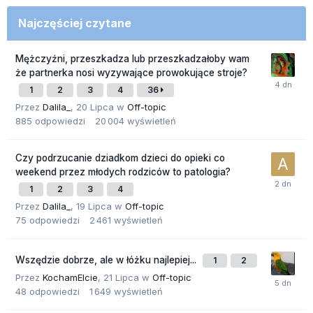
Najczęściej czytane
Mężczyźni, przeszkadza lub przeszkadzałoby wam
że partnerka nosi wyzywające prowokujące stroje?
1
2
3
4
36
Przez
Dalila_
,
20 Lipca
w
Off-topic
885
odpowiedzi
20 004
wyświetleń
Czy podrzucanie dziadkom dzieci do opieki co
weekend przez młodych rodziców to patologia?
1
2
3
4
Przez
Dalila_
,
19 Lipca
w
Off-topic
75
odpowiedzi
2 461
wyświetleń
Wszędzie dobrze, ale w łóżku najlepiej...
1
2
Przez
KochamElcie
,
21 Lipca
w
Off-topic
48
odpowiedzi
1 649
wyświetleń