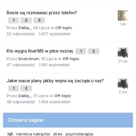
Boicie się rozmawiać przez telefon?
1
2
3
Przez
Dalila_
,
28 Lipca
w
Off-topic
52
odpowiedzi
1 427
wyświetleń
Kto wygra finał MŚ w piłce nożnej
1
2
Przez
brum.brum
,
19 Lipca
w
Off-topic
47
odpowiedzi
1 381
wyświetleń
Jakie macie plany jakby wojna się zaczęła u nas?
1
2
Przez
Dalila_
,
31 Lipca
w
Off-topic
48
odpowiedzi
1 369
wyświetleń
Chmura tagów
lęk
nerwica natręctw
stres
psychoterapia