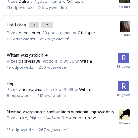
Przez
Dalila_
,
7 godzin temu
w
Off-topic
11
odpowiedzi
125
wyświetleń
Hot takes
1
2
Przez
conditioner
,
18 godzin temu
w
Off-topic
25
odpowiedzi
227
wyświetleń
Witam wszystkich 🍀
Przez
gabrysia38
,
Wczoraj o 09:06
w
Witam
19
odpowiedzi
256
wyświetleń
Hej
Przez
Zaciekawion
,
Piątek o 20:39
w
Witam
8
odpowiedzi
215
wyświetleń
Niemoc związana z rachunkiem sumienia i spowiedzią
Przez
take
,
Piątek o 14:34
w
Nerwica natręctw
15
odpowiedzi
267
wyświetleń