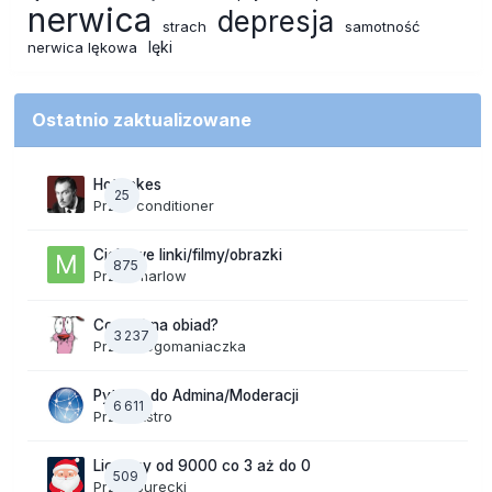
nerwica
depresja
strach
samotność
lęki
nerwica lękowa
Ostatnio zaktualizowane
Hot takes
25
Przez
conditioner
Ciekawe linki/filmy/obrazki
875
Przez
marlow
Co dziś na obiad?
3 237
Przez
dogomaniaczka
Pytanie do Admina/Moderacji
6 611
Przez
Astro
Liczymy od 9000 co 3 aż do 0
509
Przez
Jurecki