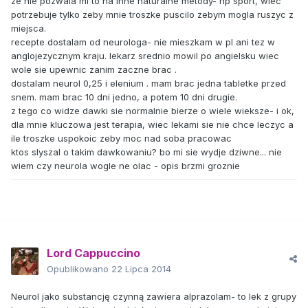
ze nie pozwala mi to na inne naturalne metody- np sport, wiec
potrzebuje tylko zeby mnie troszke puscilo zebym mogla ruszyc z
miejsca.
recepte dostalam od neurologa- nie mieszkam w pl ani tez w
anglojezycznym kraju. lekarz srednio mowil po angielsku wiec
wole sie upewnic zanim zaczne brac .
dostalam neurol 0,25 i elenium . mam brac jedna tabletke przed
snem. mam brac 10 dni jedno, a potem 10 dni drugie.
z tego co widze dawki sie normalnie bierze o wiele wieksze- i ok,
dla mnie kluczowa jest terapia, wiec lekami sie nie chce leczyc a
ile troszke uspokoic zeby moc nad soba pracowac
ktos slyszal o takim dawkowaniu? bo mi sie wydje dziwne... nie
wiem czy neurola wogle ne olac - opis brzmi groznie
Lord Cappuccino
Opublikowano
22 Lipca 2014
Neurol jako substancję czynną zawiera alprazolam- to lek z grupy