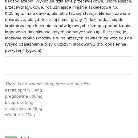
benzodiazepin. Wykazuje działanie przeciwlękowe, uspokajające,
przeciwdragwkowe, rozluźniające mięśnie szkieletowe itp.
0,25mg to mała dawka, ale takie też się stosuje. Elenium zawiera
chlordiazepoksyd- lek z tej samej grupy. Te leki nadają się do
krótkotrwałego leczenia stanów lękowych różnego pochodzenia,
łagodzenia dolegliwości psychosomatycznych itp. Bierze się je
możliwie krótko i możliwie w najniższych dawkach ze względu na
ryzyko uzależnienia przy dłuższym stosowaniu (np. codziennie
powyżej 4 tygodni).
There is no wonder drug, there are only lies...
escitalopram 30mg
pregabalina 600mg
bisoprolol 5mg
umeklidynium 55ug
wilanterol 22ug