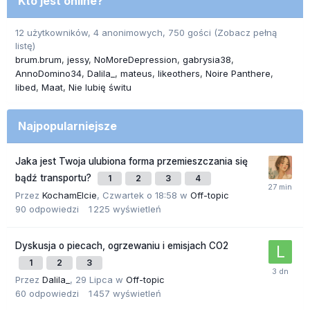
Kto jest online?
12 użytkowników, 4 anonimowych, 750 gości
(Zobacz pełną
listę)
brum.brum
jessy
NoMoreDepression
gabrysia38
AnnoDomino34
Dalila_
mateus
likeothers
Noire Panthere
libed
Maat
Nie lubię świtu
Najpopularniejsze
Jaka jest Twoja ulubiona forma przemieszczania się
bądź transportu?
1
2
3
4
Przez
KochamElcie
,
Czwartek o 18:58
w
Off-topic
90
odpowiedzi
1 225
wyświetleń
Dyskusja o piecach, ogrzewaniu i emisjach CO2
1
2
3
Przez
Dalila_
,
29 Lipca
w
Off-topic
60
odpowiedzi
1 457
wyświetleń