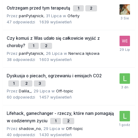
Ostrzegam przed tym terapeutą
1
2
Przez
panPytajnick
,
31 Lipca
w
Oferty
47
odpowiedzi
1 639
wyświetleń
Czy komuś z Was udało się całkowicie wyjść z
choroby?
1
2
Przez
panPytajnick
,
26 Lipca
w
Nerwica lękowa
38
odpowiedzi
1 603
wyświetleń
Dyskusja o piecach, ogrzewaniu i emisjach CO2
1
2
3
Przez
Dalila_
,
29 Lipca
w
Off-topic
60
odpowiedzi
1 457
wyświetleń
Lifehack, gamechanger - rzeczy, które nam pomagają
w codziennym życiu
1
2
Przez
shadow_no
,
29 Lipca
w
Off-topic
40
odpowiedzi
1 430
wyświetleń