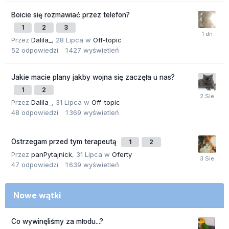
Boicie się rozmawiać przez telefon?
1
2
3
Przez
Dalila_
,
28 Lipca
w
Off-topic
52
odpowiedzi
1 427
wyświetleń
Jakie macie plany jakby wojna się zaczęła u nas?
1
2
Przez
Dalila_
,
31 Lipca
w
Off-topic
48
odpowiedzi
1 369
wyświetleń
Ostrzegam przed tym terapeutą
1
2
Przez
panPytajnick
,
31 Lipca
w
Oferty
47
odpowiedzi
1 639
wyświetleń
Nowe wątki
Co wywinęliśmy za młodu...?