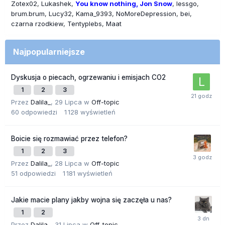
Zotex02
Lukashek
You know nothing, Jon Snow
lessgo
brum.brum
Lucy32
Kama_9393
NoMoreDepression
bei
czarna rzodkiew
Tentyplebs
Maat
Najpopularniejsze
Dyskusja o piecach, ogrzewaniu i emisjach CO2
1
2
3
Przez
Dalila_
,
29 Lipca
w
Off-topic
60
odpowiedzi
1 128
wyświetleń
Boicie się rozmawiać przez telefon?
1
2
3
Przez
Dalila_
,
28 Lipca
w
Off-topic
51
odpowiedzi
1 181
wyświetleń
Jakie macie plany jakby wojna się zaczęła u nas?
1
2
Przez
Dalila_
,
31 Lipca
w
Off-topic