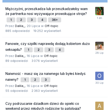
Mężczyźni, przeszkadza lub przeszkadzałoby wam
że partnerka nosi wyzywające prowokujące stroje?
1
2
3
4
36
Przez
Dalila_
,
20 Lipca
w
Off-topic
885
odpowiedzi
19 252
wyświetleń
Panowie, czy szpilki naprawdę dodają kobietom dużo
seksapilu?
1
2
3
4
Przez
Dalila_
,
16 Lipca
w
Off-topic
89
odpowiedzi
3 076
wyświetleń
Naiwność - masz się za naiwnego lub byłeś kiedyś
naiwny?
1
2
3
Przez
Dalila_
,
16 Lipca
w
Off-topic
55
odpowiedzi
2 363
wyświetleń
Czy podrzucanie dziadkom dzieci do opieki co
weekend przez młodych rodziców to patologia?