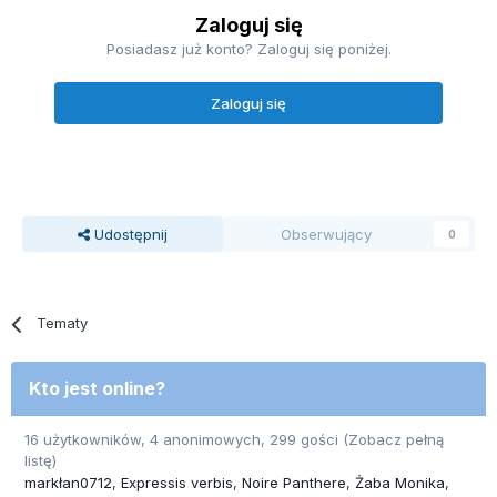
Zaloguj się
Posiadasz już konto? Zaloguj się poniżej.
Zaloguj się
Udostępnij
Obserwujący
0
Tematy
Kto jest online?
16 użytkowników, 4 anonimowych, 299 gości
(Zobacz pełną
listę)
markłan0712
Expressis verbis
Noire Panthere
Żaba Monika