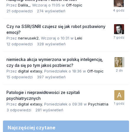
Przez
Dalila_
,
Wczoraj o 11:05
w
Off-topic
21
odpowiedzi
274
wyświetleń
Czy na SSRI/SNRI czujesz się jak robot pozbawiony
emocji?
Przez
nerwusek2
,
Wczoraj o 10:31
w
Leki
12
odpowiedzi
328
wyświetleń
niemiecka akcja wymierzona w polską inteligencję,
czy da się po tym jakoś pozbierać?
Przez
digital extasy
,
Poniedziałek o 18:36
w
Off-topic
15
odpowiedzi
397
wyświetleń
Patologie i nieprawidłowości ze szpitali
psychiatrycznych
Przez
digital extasy
,
Poniedziałek o 09:38
w
Psychiatria
3
odpowiedzi
281
wyświetleń
Najczęściej czytane