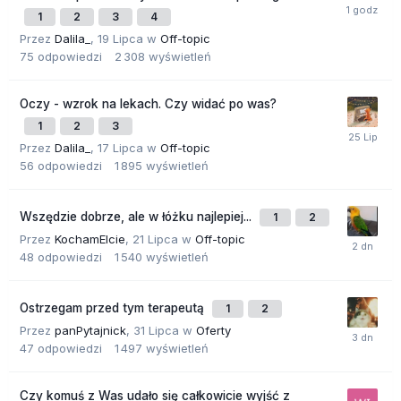
1
2
3
4
Przez
Dalila_
,
19 Lipca
w
Off-topic
75
odpowiedzi
2 308
wyświetleń
Oczy - wzrok na lekach. Czy widać po was?
1
2
3
Przez
Dalila_
,
17 Lipca
w
Off-topic
56
odpowiedzi
1 895
wyświetleń
Wszędzie dobrze, ale w łóżku najlepiej...
1
2
Przez
KochamElcie
,
21 Lipca
w
Off-topic
48
odpowiedzi
1 540
wyświetleń
Ostrzegam przed tym terapeutą
1
2
Przez
panPytajnick
,
31 Lipca
w
Oferty
47
odpowiedzi
1 497
wyświetleń
Czy komuś z Was udało się całkowicie wyjść z