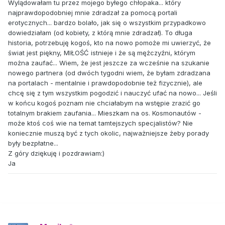
Wylądowałam tu przez mojego byłego chłopaka... który
najprawdopodobniej mnie zdradzał za pomocą portali
erotycznych... bardzo bolało, jak się o wszystkim przypadkowo
dowiedziałam (od kobiety, z którą mnie zdradzał). To długa
historia, potrzebuję kogoś, kto na nowo pomoże mi uwierzyć, że
świat jest piękny, MIŁOŚĆ istnieje i że są mężczyźni, którym
można zaufać... Wiem, że jest jeszcze za wcześnie na szukanie
nowego partnera (od dwóch tygodni wiem, że byłam zdradzana
na portalach - mentalnie i prawdopodobnie też fizycznie), ale
chcę się z tym wszystkim pogodzić i nauczyć ufać na nowo... Jeśli
w końcu kogoś poznam nie chciałabym na wstępie zrazić go
totalnym brakiem zaufania... Mieszkam na os. Kosmonautów -
może ktoś coś wie na temat tamtejszych specjalistów? Nie
koniecznie muszą być z tych okolic, najważniejsze żeby porady
były bezpłatne...
Z góry dziękuję i pozdrawiam:)
Ja