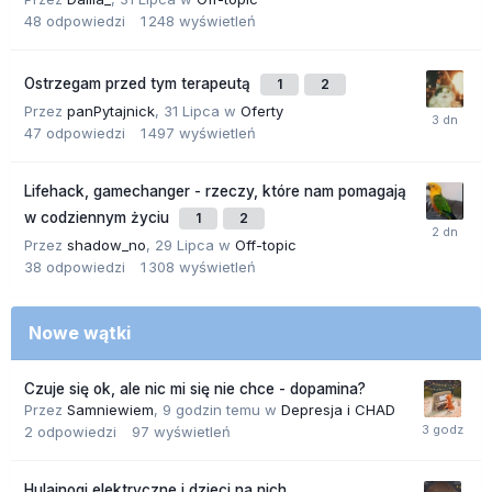
48
odpowiedzi
1 248
wyświetleń
Ostrzegam przed tym terapeutą
1
2
Przez
panPytajnick
,
31 Lipca
w
Oferty
47
odpowiedzi
1 497
wyświetleń
Lifehack, gamechanger - rzeczy, które nam pomagają
w codziennym życiu
1
2
Przez
shadow_no
,
29 Lipca
w
Off-topic
38
odpowiedzi
1 308
wyświetleń
Nowe wątki
Czuje się ok, ale nic mi się nie chce - dopamina?
Przez
Samniewiem
,
9 godzin temu
w
Depresja i CHAD
2
odpowiedzi
97
wyświetleń
Hulajnogi elektryczne i dzieci na nich