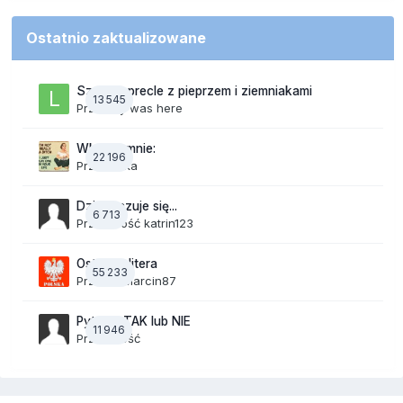
Ostatnio zaktualizowane
Szalone precle z pieprzem i ziemniakami
13 545
Przez
lily was here
Wkurza mnie:
22 196
Przez
linka
Dzisiaj czuje się...
6 713
Przez Gość katrin123
Ostatnia litera
55 233
Przez
19Marcin87
Pytania TAK lub NIE
11 946
Przez Gość