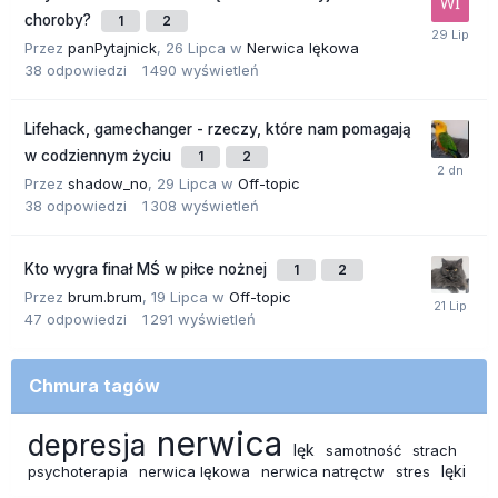
choroby?
1
2
Przez
panPytajnick
,
26 Lipca
w
Nerwica lękowa
38
odpowiedzi
1 490
wyświetleń
Lifehack, gamechanger - rzeczy, które nam pomagają
w codziennym życiu
1
2
Przez
shadow_no
,
29 Lipca
w
Off-topic
38
odpowiedzi
1 308
wyświetleń
Kto wygra finał MŚ w piłce nożnej
1
2
Przez
brum.brum
,
19 Lipca
w
Off-topic
47
odpowiedzi
1 291
wyświetleń
Chmura tagów
nerwica
depresja
lęk
samotność
strach
lęki
psychoterapia
nerwica lękowa
nerwica natręctw
stres