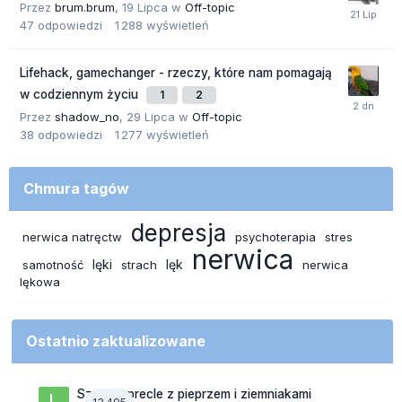
Przez
brum.brum
,
19 Lipca
w
Off-topic
47
odpowiedzi
1 288
wyświetleń
Lifehack, gamechanger - rzeczy, które nam pomagają
w codziennym życiu
1
2
Przez
shadow_no
,
29 Lipca
w
Off-topic
38
odpowiedzi
1 277
wyświetleń
Chmura tagów
depresja
nerwica natręctw
psychoterapia
stres
nerwica
lęki
lęk
samotność
strach
nerwica
lękowa
Ostatnio zaktualizowane
Szalone precle z pieprzem i ziemniakami