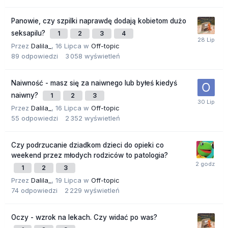
Panowie, czy szpilki naprawdę dodają kobietom dużo
seksapilu?
1
2
3
4
Przez
Dalila_
,
16 Lipca
w
Off-topic
89
odpowiedzi
3 058
wyświetleń
Naiwność - masz się za naiwnego lub byłeś kiedyś
naiwny?
1
2
3
Przez
Dalila_
,
16 Lipca
w
Off-topic
55
odpowiedzi
2 352
wyświetleń
Czy podrzucanie dziadkom dzieci do opieki co
weekend przez młodych rodziców to patologia?
1
2
3
Przez
Dalila_
,
19 Lipca
w
Off-topic
74
odpowiedzi
2 229
wyświetleń
Oczy - wzrok na lekach. Czy widać po was?