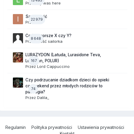
13 495
Przez
lily was here
Samotność
22 979
Przez
ixi
Co jest gorsze X czy Y?
8 648
Przez Gość sailorka
LURAZYDON (Latuda, Lurasidone Teva,
167
Lurobran, POLUR)
Przez
Lord Cappuccino
Czy podrzucanie dziadkom dzieci do opieki
co weekend przez młodych rodziców to
74
patologia?
Przez
Dalila_
Regulamin
Polityka prywatności
Ustawienia prywatności
Kontakt