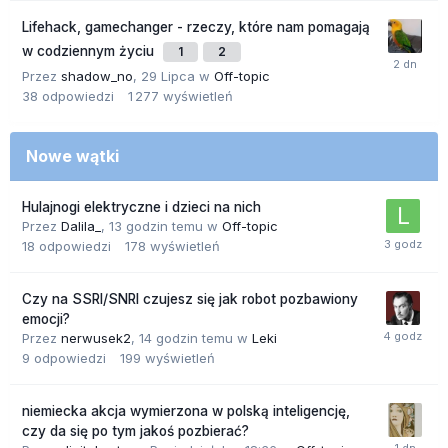
Lifehack, gamechanger - rzeczy, które nam pomagają
w codziennym życiu
1
2
Przez
shadow_no
,
29 Lipca
w
Off-topic
38
odpowiedzi
1 277
wyświetleń
Nowe wątki
Hulajnogi elektryczne i dzieci na nich
Przez
Dalila_
,
13 godzin temu
w
Off-topic
18
odpowiedzi
178
wyświetleń
Czy na SSRI/SNRI czujesz się jak robot pozbawiony
emocji?
Przez
nerwusek2
,
14 godzin temu
w
Leki
9
odpowiedzi
199
wyświetleń
niemiecka akcja wymierzona w polską inteligencję,
czy da się po tym jakoś pozbierać?