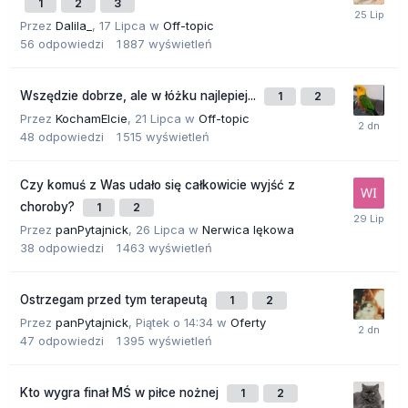
1
2
3
Przez
Dalila_
,
17 Lipca
w
Off-topic
56
odpowiedzi
1 887
wyświetleń
Wszędzie dobrze, ale w łóżku najlepiej...
1
2
Przez
KochamElcie
,
21 Lipca
w
Off-topic
48
odpowiedzi
1 515
wyświetleń
Czy komuś z Was udało się całkowicie wyjść z
choroby?
1
2
Przez
panPytajnick
,
26 Lipca
w
Nerwica lękowa
38
odpowiedzi
1 463
wyświetleń
Ostrzegam przed tym terapeutą
1
2
Przez
panPytajnick
,
Piątek o 14:34
w
Oferty
47
odpowiedzi
1 395
wyświetleń
Kto wygra finał MŚ w piłce nożnej
1
2