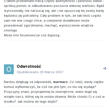
z takimi problemami tracą często asertywność i pewność siebie -
spróbuj pomóc w odbudowaniu poczucia własnej wartości. Bądź
wyrozumiały, nie narzucaj się, ale i nie opuszczaj tej osoby kiedy
będziesz jej potrzebny. Cały problem w tym, że taki ktoś często
sam nie wie czego chce, a cierpienie dodatkowo może
powodować zgorzkniene, niechęć, wyniszczenie wnętrza
chorego.
Może inni forumowicze coś dopiszą...
Odwrotność
Opublikowano
29 Marca 2007
Bardzo dziękuję za odpowiedź,
marmarc
. Co robić, kiedy ciężko
komuś wytłumaczyć, że coś nie jest tym, co mu się wydaje?
Przyczyny znam, przynajmniej te zewnętrzne, wiem skąd się
wzięła rzecz, której się ta osoba obawia. Może chodzi Ci o coś w
środku? Jak można do tego dojść?