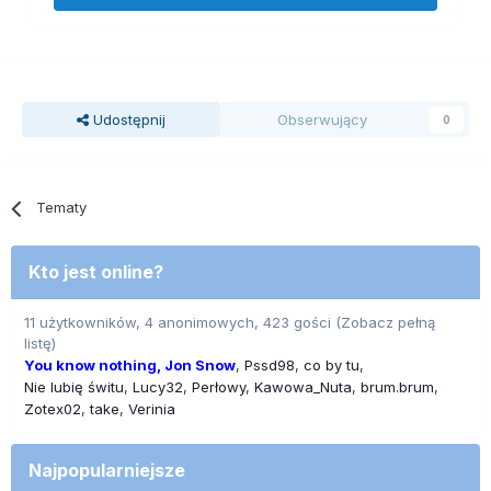
Udostępnij
Obserwujący
0
Tematy
Kto jest online?
11 użytkowników, 4 anonimowych, 423 gości
(Zobacz pełną
listę)
You know nothing, Jon Snow
Pssd98
co by tu
Nie lubię świtu
Lucy32
Perłowy
Kawowa_Nuta
brum.brum
Zotex02
take
Verinia
Najpopularniejsze