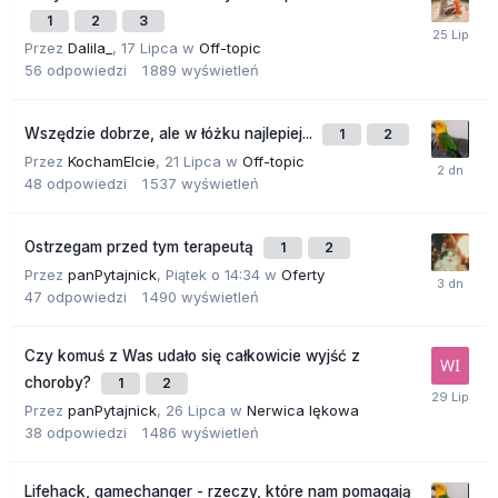
1
2
3
Przez
Dalila_
,
17 Lipca
w
Off-topic
56
odpowiedzi
1 889
wyświetleń
Wszędzie dobrze, ale w łóżku najlepiej...
1
2
Przez
KochamElcie
,
21 Lipca
w
Off-topic
48
odpowiedzi
1 537
wyświetleń
Ostrzegam przed tym terapeutą
1
2
Przez
panPytajnick
,
Piątek o 14:34
w
Oferty
47
odpowiedzi
1 490
wyświetleń
Czy komuś z Was udało się całkowicie wyjść z
choroby?
1
2
Przez
panPytajnick
,
26 Lipca
w
Nerwica lękowa
38
odpowiedzi
1 486
wyświetleń
Lifehack, gamechanger - rzeczy, które nam pomagają