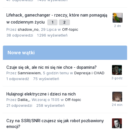
Lifehack, gamechanger - rzeczy, które nam pomagają
w codziennym życiu
1
2
Przez
shadow_no
,
29 Lipca
w
Off-topic
38
odpowiedzi
1 296
wyświetleń
Nowe wątki
Czuje się ok, ale nic mi się nie chce - dopamina?
Przez
Samniewiem
,
5 godzin temu
w
Depresja i CHAD
1
odpowiedź
75
wyświetleń
Hulajnogi elektryczne i dzieci na nich
Przez
Dalila_
,
Wczoraj o 11:05
w
Off-topic
21
odpowiedzi
258
wyświetleń
Czy na SSRI/SNRI czujesz się jak robot pozbawiony
emocji?