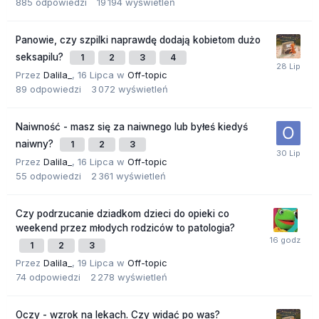
885
odpowiedzi
19 194
wyświetleń
Panowie, czy szpilki naprawdę dodają kobietom dużo
seksapilu?
1
2
3
4
Przez
Dalila_
,
16 Lipca
w
Off-topic
89
odpowiedzi
3 072
wyświetleń
Naiwność - masz się za naiwnego lub byłeś kiedyś
naiwny?
1
2
3
Przez
Dalila_
,
16 Lipca
w
Off-topic
55
odpowiedzi
2 361
wyświetleń
Czy podrzucanie dziadkom dzieci do opieki co
weekend przez młodych rodziców to patologia?
1
2
3
Przez
Dalila_
,
19 Lipca
w
Off-topic
74
odpowiedzi
2 278
wyświetleń
Oczy - wzrok na lekach. Czy widać po was?