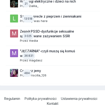
Hulajnogi elektryczne i dzieci na nich
21
Przez
Dalila_
Szalone precle z pieprzem i ziemniakami
13 518
Przez
lily was here
Zespół PSSD-dysfunkcje seksualne
3 025
spowodowane zażywaniem SSRI
Przez
media
"JĘCZARNIA"-czyli muszę się komuś
36 831
wyżalić!
Przez
magdasz
Co teraz jemy
484
Przez
Priscilla_126
Regulamin
Polityka prywatności
Ustawienia prywatności
Kontakt