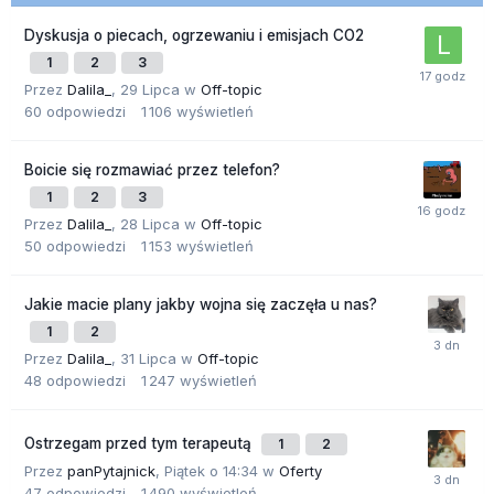
Dyskusja o piecach, ogrzewaniu i emisjach CO2
1
2
3
Przez
Dalila_
,
29 Lipca
w
Off-topic
60
odpowiedzi
1 106
wyświetleń
Boicie się rozmawiać przez telefon?
1
2
3
Przez
Dalila_
,
28 Lipca
w
Off-topic
50
odpowiedzi
1 153
wyświetleń
Jakie macie plany jakby wojna się zaczęła u nas?
1
2
Przez
Dalila_
,
31 Lipca
w
Off-topic
48
odpowiedzi
1 247
wyświetleń
Ostrzegam przed tym terapeutą
1
2
Przez
panPytajnick
,
Piątek o 14:34
w
Oferty
47
odpowiedzi
1 490
wyświetleń