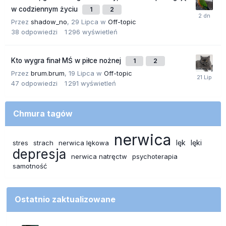
w codziennym życiu
1
2
Przez
shadow_no
,
29 Lipca
w
Off-topic
38
odpowiedzi
1 296
wyświetleń
Kto wygra finał MŚ w piłce nożnej
1
2
Przez
brum.brum
,
19 Lipca
w
Off-topic
47
odpowiedzi
1 291
wyświetleń
Chmura tagów
nerwica
lęk
lęki
stres
strach
nerwica lękowa
depresja
nerwica natręctw
psychoterapia
samotność
Ostatnio zaktualizowane