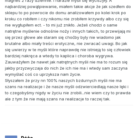
magnes 2 razy dziennie. I narazie myśli się wyciszyły. A
najbardziej powątpiewanie, miałem takie akcje że jak szedłem do
sklepu to po powrocie do domu analizowałem po kolei krok po
kroku co robiłem i czy nikomu nie zrobiłem krzywdy albo czy się
nie wygłupiłem ect. - to mi już znikło. Jeżeli chodzi o same
natrętne myślenie odnośnie noży i innych takich, to przewijają mi
się przez głowe ale staram się choćby byly nie wiadomo jak
brutalne albo miały treści erotyczne, nie zwracać uwagi. Bo jak
się uwierzy w te myśli które naprawdę nie istnieją to się człowiek
bardziej nakręca a wtedy to kaplica i choroba wygrywa.
Zauważyłem że nawet jak natrętnych myśli nie ma to rozum się
jakby przyzwyczaja do nich że ich nie ma i wtedy sam zaczyna
wymyślać coś co uprzyksza nam życie.
Słyszałem że przy nn 100% naszych bzdurnych myśli nie ma
szans na realizacje i że nasze myśli odzwierciedlają nasze lęki i
to czegobyśmy nigdy w życiu nie zrobili...nie wiem czy to prawda
ale z tym że nie mają szans na realizacje to raczej tak.