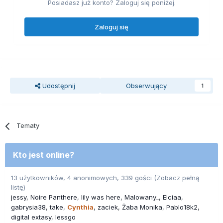
Posiadasz już konto? Zaloguj się poniżej.
Zaloguj się
Udostępnij
Obserwujący
1
Tematy
Kto jest online?
13 użytkowników, 4 anonimowych, 339 gości
(Zobacz pełną
listę)
jessy
Noire Panthere
lily was here
Malowany_
Elciaa
gabrysia38
take
Cynthia
zaciek
Żaba Monika
Pablo18k2
digital extasy
lessgo