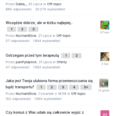
Przez
Dalila_
,
20 Lipca
w
Off-topic
885
odpowiedzi
20 279
wyświetleń
Wszędzie dobrze, ale w łóżku najlepiej...
1
2
3
Przez
KochamElcie
,
21 Lipca
w
Off-topic
57
odpowiedzi
1 844
wyświetleń
Ostrzegam przed tym terapeutą
1
2
Przez
panPytajnick
,
31 Lipca
w
Oferty
47
odpowiedzi
1 692
wyświetleń
Jaka jest Twoja ulubiona forma przemieszczania się
bądź transportu?
1
2
3
4
5
Przez
KochamElcie
,
Czwartek o 18:58
w
Off-topic
102
odpowiedzi
1 669
wyświetleń
Czy komuś z Was udało się całkowicie wyjść z