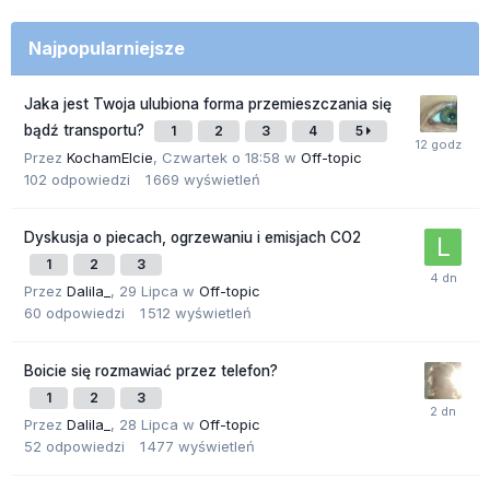
Najpopularniejsze
Jaka jest Twoja ulubiona forma przemieszczania się
bądź transportu?
1
2
3
4
5
Przez
KochamElcie
,
Czwartek o 18:58
w
Off-topic
102
odpowiedzi
1 669
wyświetleń
Dyskusja o piecach, ogrzewaniu i emisjach CO2
1
2
3
Przez
Dalila_
,
29 Lipca
w
Off-topic
60
odpowiedzi
1 512
wyświetleń
Boicie się rozmawiać przez telefon?
1
2
3
Przez
Dalila_
,
28 Lipca
w
Off-topic
52
odpowiedzi
1 477
wyświetleń