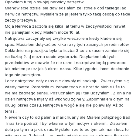
Opowiem tutaj o swojej nerwicy natręctw
Mianowiscie dzisiaj sie dowiedziałem ze istnieje coś takiego jak
nerwica natręctw. Myślałem ze ja jestem tylko taką osobą co takie
żeczy przeżywa...
Moja Nerwica zaczoła się kilka lat temu w żeczywistości nawet
nie pamiętam kiedy. Maiłem moze 10 lat.
Natręctwa zaczynały się zwylke wieczorem kiedy kładłem się
spac. Musiałem dotykać po kilka razy tych zasmych przedmiotów.
Dokładnie na początku była to liczba 3 co z czasem zamieniło się
na liczbę 2.. ;] mozna sobie wyobrazic. Dotykałem tak tych
przedmiotów w obawie że nie usne i natręctwa będą powracac. I
tak miałem przez jakiś okres czasu. Kilka tygodni.. hmm dokładnie
tego nie pamiętam.
Lecz natręctwa cały czas nie dawały mi spokoju.. Zwierzyłem się
wtedy matce. Poradziła mi żebym tego nie brał do siebie i że to
nie ma żadnego sensu. Posłuchałem jej i tak uczyniłem . Z dnia na
dzien natręctwa mijały aż wkońcu zgineły. Zapomniałem o tym na
dłuugi okres czasu. Natręctwa wogóle się nie pojawiały. Aż do
teraz...
Niewiem czy to od palenia marichuany ale Miałem potęznego Bad
Tripa (zła podróź) I był własnie w tym motyw z okenm.. Złapałem
doła po tym na jakiś czas. Myślałem ze to po tym tak mam lecz to
mija max po 2 dniach. I pojawiła mi się nerwica z oknem. Boje się