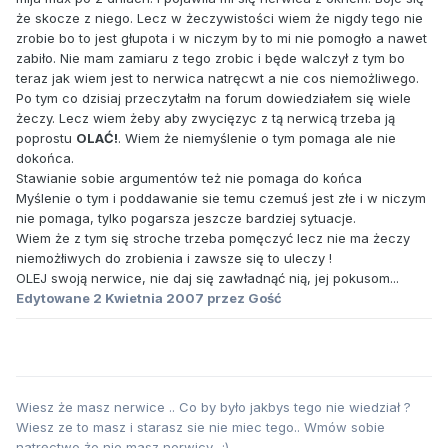
że skocze z niego. Lecz w żeczywistości wiem że nigdy tego nie
zrobie bo to jest głupota i w niczym by to mi nie pomogło a nawet
zabiło. Nie mam zamiaru z tego zrobic i będe walczył z tym bo
teraz jak wiem jest to nerwica natręcwt a nie cos niemożliwego.
Po tym co dzisiaj przeczytałm na forum dowiedziałem się wiele
żeczy. Lecz wiem żeby aby zwycięzyc z tą nerwicą trzeba ją
poprostu
OLAĆ!
. Wiem że niemyślenie o tym pomaga ale nie
dokońca.
Stawianie sobie argumentów też nie pomaga do końca
Myślenie o tym i poddawanie sie temu czemuś jest złe i w niczym
nie pomaga, tylko pogarsza jeszcze bardziej sytuacje.
Wiem że z tym się stroche trzeba pomęczyć lecz nie ma żeczy
niemożłiwych do zrobienia i zawsze się to uleczy !
OLEJ swoją nerwice, nie daj się zawładnąć nią, jej pokusom...
Edytowane
2 Kwietnia 2007
przez Gość
Wiesz że masz nerwice .. Co by było jakbys tego nie wiedział ?
Wiesz ze to masz i starasz sie nie miec tego.. Wmów sobie
natręctwo że nie masz nerwicy.. :)