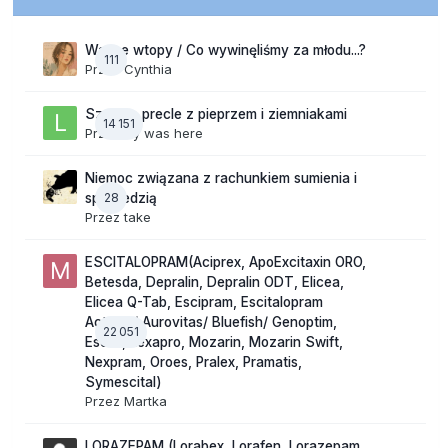
Wasze wtopy / Co wywinęliśmy za młodu...?
111
Przez
Cynthia
Szalone precle z pieprzem i ziemniakami
14 151
Przez
lily was here
Niemoc związana z rachunkiem sumienia i
28
spowiedzią
Przez
take
ESCITALOPRAM(Aciprex, ApoExcitaxin ORO,
Betesda, Depralin, Depralin ODT, Elicea,
Elicea Q-Tab, Escipram, Escitalopram
Actavis/ Aurovitas/ Bluefish/ Genoptim,
22 051
Escitil, Lexapro, Mozarin, Mozarin Swift,
Nexpram, Oroes, Pralex, Pramatis,
Symescital)
Przez
Martka
LORAZEPAM (Lorabex, Lorafen, Lorazepam