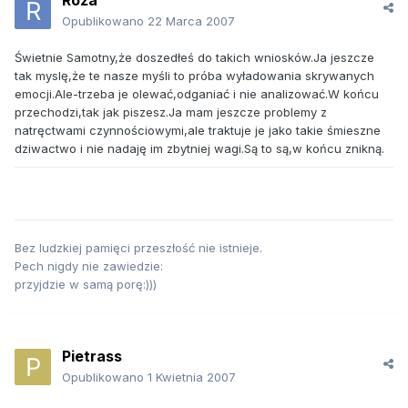
Róża
Opublikowano
22 Marca 2007
Świetnie Samotny,że doszedłeś do takich wniosków.Ja jeszcze
tak myslę,że te nasze myśli to próba wyładowania skrywanych
emocji.Ale-trzeba je olewać,odganiać i nie analizować.W końcu
przechodzi,tak jak piszesz.Ja mam jeszcze problemy z
natręctwami czynnościowymi,ale traktuje je jako takie śmieszne
dziwactwo i nie nadaję im zbytniej wagi.Są to są,w końcu znikną.
Bez ludzkiej pamięci przeszłość nie istnieje.
Pech nigdy nie zawiedzie:
przyjdzie w samą porę:)))
Pietrass
Opublikowano
1 Kwietnia 2007