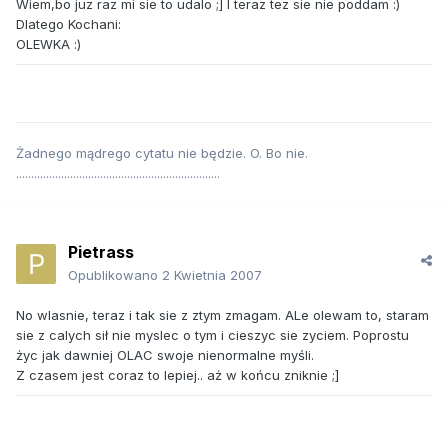
Wiem,bo juz raz mi sie to udalo ;] I teraz tez sie nie poddam :)
Dlatego Kochani:
OLEWKA :)
Żadnego mądrego cytatu nie będzie. O. Bo nie.
....................................................................
Pietrass
Opublikowano
2 Kwietnia 2007
No wlasnie, teraz i tak sie z ztym zmagam. ALe olewam to, staram
sie z calych sił nie myslec o tym i cieszyc sie zyciem. Poprostu
życ jak dawniej OLAC swoje nienormalne myśli.
Z czasem jest coraz to lepiej.. aż w końcu zniknie ;]