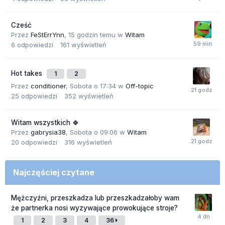
Cześć
Przez
FeStErrYnn
,
15 godzin temu
w
Witam
6
odpowiedzi
161
wyświetleń
Hot takes
1
2
Przez
conditioner
,
Sobota o 17:34
w
Off-topic
25
odpowiedzi
352
wyświetleń
Witam wszystkich 🍀
Przez
gabrysia38
,
Sobota o 09:06
w
Witam
20
odpowiedzi
316
wyświetleń
Najczęściej czytane
Mężczyźni, przeszkadza lub przeszkadzałoby wam
że partnerka nosi wyzywające prowokujące stroje?
1
2
3
4
36