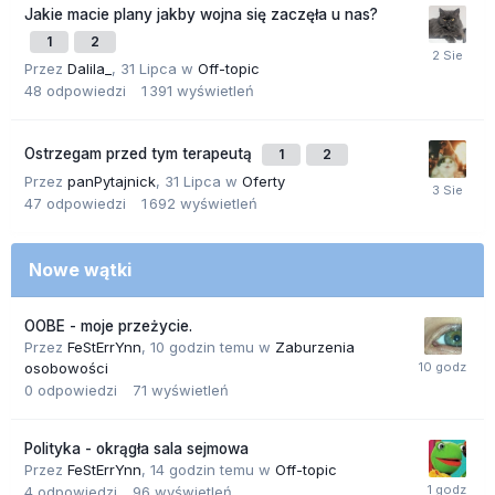
Jakie macie plany jakby wojna się zaczęła u nas?
1
2
Przez
Dalila_
,
31 Lipca
w
Off-topic
48
odpowiedzi
1 391
wyświetleń
Ostrzegam przed tym terapeutą
1
2
Przez
panPytajnick
,
31 Lipca
w
Oferty
47
odpowiedzi
1 692
wyświetleń
Nowe wątki
OOBE - moje przeżycie.
Przez
FeStErrYnn
,
10 godzin temu
w
Zaburzenia
osobowości
0
odpowiedzi
71
wyświetleń
Polityka - okrągła sala sejmowa
Przez
FeStErrYnn
,
14 godzin temu
w
Off-topic
4
odpowiedzi
96
wyświetleń