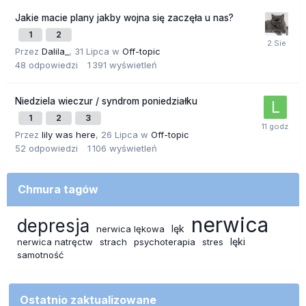
Jakie macie plany jakby wojna się zaczęła u nas?
1
2
Przez
Dalila_
,
31 Lipca
w
Off-topic
48
odpowiedzi
1 391
wyświetleń
Niedziela wieczur / syndrom poniedziałku
1
2
3
Przez
lily was here
,
26 Lipca
w
Off-topic
52
odpowiedzi
1 106
wyświetleń
Chmura tagów
nerwica
depresja
lęk
nerwica lękowa
lęki
nerwica natręctw
strach
psychoterapia
stres
samotność
Ostatnio zaktualizowane