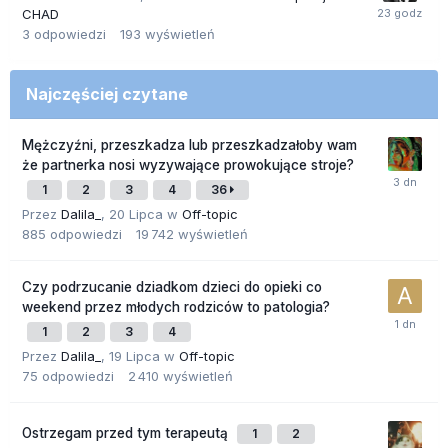
CHAD
3
odpowiedzi
193
wyświetleń
Najczęściej czytane
Mężczyźni, przeszkadza lub przeszkadzałoby wam
że partnerka nosi wyzywające prowokujące stroje?
1
2
3
4
36
Przez
Dalila_
,
20 Lipca
w
Off-topic
885
odpowiedzi
19 742
wyświetleń
Czy podrzucanie dziadkom dzieci do opieki co
weekend przez młodych rodziców to patologia?
1
2
3
4
Przez
Dalila_
,
19 Lipca
w
Off-topic
75
odpowiedzi
2 410
wyświetleń
Ostrzegam przed tym terapeutą
1
2