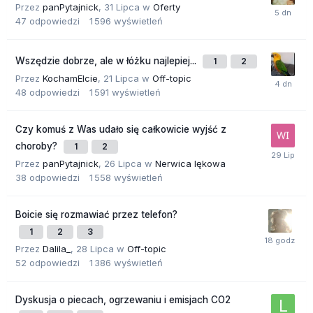
Przez
panPytajnick
,
31 Lipca
w
Oferty
47
odpowiedzi
1 596
wyświetleń
Wszędzie dobrze, ale w łóżku najlepiej...
1
2
Przez
KochamElcie
,
21 Lipca
w
Off-topic
48
odpowiedzi
1 591
wyświetleń
Czy komuś z Was udało się całkowicie wyjść z
choroby?
1
2
Przez
panPytajnick
,
26 Lipca
w
Nerwica lękowa
38
odpowiedzi
1 558
wyświetleń
Boicie się rozmawiać przez telefon?
1
2
3
Przez
Dalila_
,
28 Lipca
w
Off-topic
52
odpowiedzi
1 386
wyświetleń
Dyskusja o piecach, ogrzewaniu i emisjach CO2