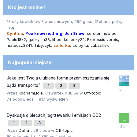
Kto jest online?
13 użytkowników, 3 anonimowych, 665 gości
(Zobacz pełną
listę)
Cynthia
You know nothing, Jon Snow
serotoninowiec
Pablo18k2
gabrysia38
libed
kosecky22
Expressis verbis
mateusz3341
Tibijczyk
sailorka
co by tu
Lukashek
Najpopularniejsze
Jaka jest Twoja ulubiona forma przemieszczania się
bądź transportu?
1
2
3
Przez
KochamElcie
,
Czwartek o 18:58
w
Off-topic
74
odpowiedzi
817
wyświetleń
Dyskusja o piecach, ogrzewaniu i emisjach CO2
1
2
3
Przez
Dalila_
,
29 Lipca
w
Off-topic
60
odpowiedzi
1 369
wyświetleń