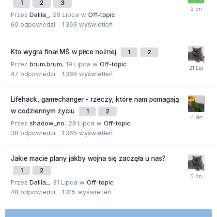
1
2
3
Przez
Dalila_
,
29 Lipca
w
Off-topic
60
odpowiedzi
1 369
wyświetleń
Kto wygra finał MŚ w piłce nożnej
1
2
Przez
brum.brum
,
19 Lipca
w
Off-topic
47
odpowiedzi
1 366
wyświetleń
Lifehack, gamechanger - rzeczy, które nam pomagają
w codziennym życiu
1
2
Przez
shadow_no
,
29 Lipca
w
Off-topic
38
odpowiedzi
1 365
wyświetleń
Jakie macie plany jakby wojna się zaczęła u nas?
1
2
Przez
Dalila_
,
31 Lipca
w
Off-topic
48
odpowiedzi
1 315
wyświetleń