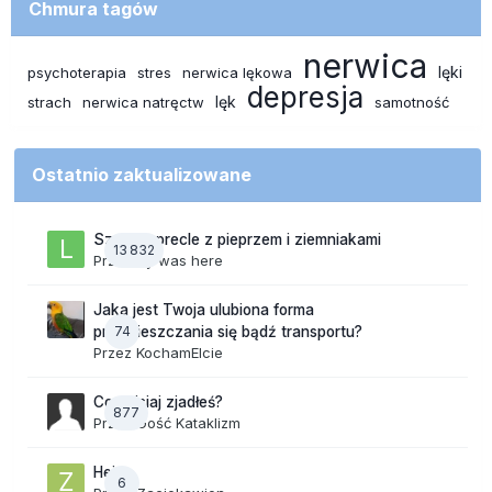
Chmura tagów
nerwica
lęki
psychoterapia
stres
nerwica lękowa
depresja
lęk
strach
nerwica natręctw
samotność
Ostatnio zaktualizowane
Szalone precle z pieprzem i ziemniakami
13 832
Przez
lily was here
Jaka jest Twoja ulubiona forma
74
przemieszczania się bądź transportu?
Przez
KochamElcie
Co dzisiaj zjadłeś?
877
Przez Gość Kataklizm
Hej
6