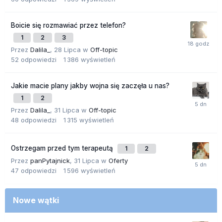
Boicie się rozmawiać przez telefon?
1
2
3
Przez
Dalila_
,
28 Lipca
w
Off-topic
52
odpowiedzi
1 386
wyświetleń
Jakie macie plany jakby wojna się zaczęła u nas?
1
2
Przez
Dalila_
,
31 Lipca
w
Off-topic
48
odpowiedzi
1 315
wyświetleń
Ostrzegam przed tym terapeutą
1
2
Przez
panPytajnick
,
31 Lipca
w
Oferty
47
odpowiedzi
1 596
wyświetleń
Nowe wątki