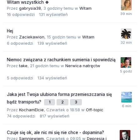
Witam wszystkich 🍀
Przez
gabrysia38
,
3 godziny temu
w
Witam
16
odpowiedzi
131
wyświetleń
Hej
Przez
Zaciekawion
,
15 godzin temu
w
Witam
6
odpowiedzi
139
wyświetleń
Niemoc związana z rachunkiem sumienia i spowiedzią
Przez
take
,
21 godzin temu
w
Nerwica natręctw
5
odpowiedzi
134
wyświetleń
Jaka jest Twoja ulubiona forma przemieszczania się
bądź transportu?
1
2
3
Przez
KochamElcie
,
Czwartek o 18:58
w
Off-topic
74
odpowiedzi
817
wyświetleń
Czuje się ok, ale nic mi się nie chce - dopamina?
Przez
Samniewiem
,
Czwartek o 09:05
w
Depresja i