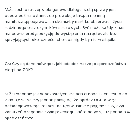
M.Ż.: Jest to raczej wiele genów, dlatego istotą sprawy jest
odpowiedź na pytanie, co prowokuje taką, a nie inną
manifestację objawów. Ja skłaniałbym się ku obserwacji życia
rodzinnego oraz czynników stresowych. Być może każdy z nas
ma pewną predyspozycję do wystąpienia natręctw, ale bez
sprzyjających okoliczności choroba nigdy by nie wystąpiła.
Gr.: Czy są dane mówiące, jaki odsetek naszego społeczeństwa
cierpi na ZOK?
M.Ż.: Podobnie jak w pozostałych krajach europejskich jest to od
2 do 3,5%. Należy jednak pamiętać, że oprócz OCD a więc
pełnoobjawowego zespołu natręctw, istnieje pojęcie OCS, czyli
zaburzeń o łagodniejszym przebiegu, które dotyczą już ponad 8%
społeczeństwa.