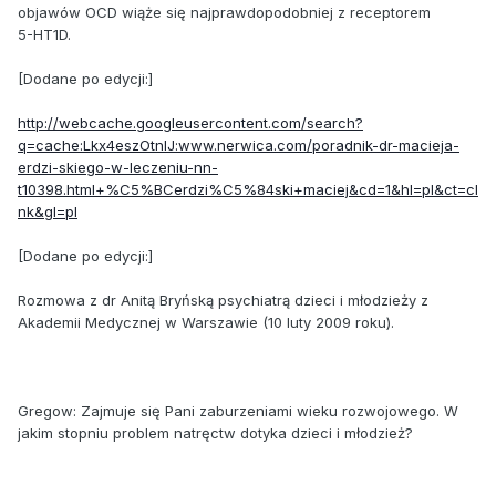
objawów OCD wiąże się najprawdopodobniej z receptorem
5-HT1D.
[Dodane po edycji:]
http://webcache.googleusercontent.com/search?
q=cache:Lkx4eszOtnIJ:www.nerwica.com/poradnik-dr-macieja-
erdzi-skiego-w-leczeniu-nn-
t10398.html+%C5%BCerdzi%C5%84ski+maciej&cd=1&hl=pl&ct=cl
nk&gl=pl
[Dodane po edycji:]
Rozmowa z dr Anitą Bryńską psychiatrą dzieci i młodzieży z
Akademii Medycznej w Warszawie (10 luty 2009 roku).
Gregow: Zajmuje się Pani zaburzeniami wieku rozwojowego. W
jakim stopniu problem natręctw dotyka dzieci i młodzież?