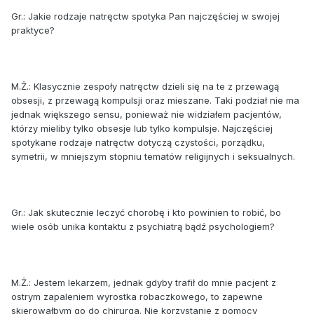
Gr.: Jakie rodzaje natręctw spotyka Pan najczęściej w swojej
praktyce?
M.Ż.: Klasycznie zespoły natręctw dzieli się na te z przewagą
obsesji, z przewagą kompulsji oraz mieszane. Taki podział nie ma
jednak większego sensu, ponieważ nie widziałem pacjentów,
którzy mieliby tylko obsesje lub tylko kompulsje. Najczęściej
spotykane rodzaje natręctw dotyczą czystości, porządku,
symetrii, w mniejszym stopniu tematów religijnych i seksualnych.
Gr.: Jak skutecznie leczyć chorobę i kto powinien to robić, bo
wiele osób unika kontaktu z psychiatrą bądź psychologiem?
M.Ż.: Jestem lekarzem, jednak gdyby trafił do mnie pacjent z
ostrym zapaleniem wyrostka robaczkowego, to zapewne
skierowałbym go do chirurga. Nie korzystanie z pomocy