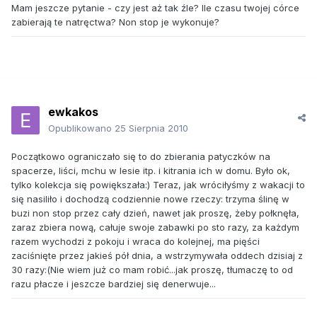
Mam jeszcze pytanie - czy jest aż tak źle? Ile czasu twojej córce
zabierają te natręctwa? Non stop je wykonuje?
ewkakos
Opublikowano
25 Sierpnia 2010
Początkowo ograniczało się to do zbierania patyczków na
spacerze, liści, mchu w lesie itp. i kitrania ich w domu. Było ok,
tylko kolekcja się powiększała:) Teraz, jak wróciłyśmy z wakacji to
się nasiliło i dochodzą codziennie nowe rzeczy: trzyma ślinę w
buzi non stop przez cały dzień, nawet jak proszę, żeby połknęła,
zaraz zbiera nową, całuje swoje zabawki po sto razy, za każdym
razem wychodzi z pokoju i wraca do kolejnej, ma pięści
zaciśnięte przez jakieś pół dnia, a wstrzymywała oddech dzisiaj z
30 razy:(Nie wiem już co mam robić...jak proszę, tłumaczę to od
razu płacze i jeszcze bardziej się denerwuje...