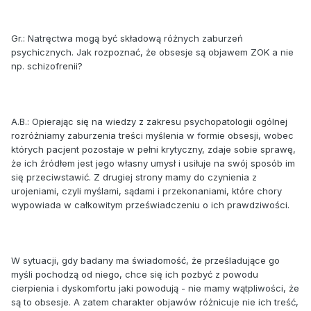
Gr.: Natręctwa mogą być składową różnych zaburzeń
psychicznych. Jak rozpoznać, że obsesje są objawem ZOK a nie
np. schizofrenii?
A.B.: Opierając się na wiedzy z zakresu psychopatologii ogólnej
rozróżniamy zaburzenia treści myślenia w formie obsesji, wobec
których pacjent pozostaje w pełni krytyczny, zdaje sobie sprawę,
że ich źródłem jest jego własny umysł i usiłuje na swój sposób im
się przeciwstawić. Z drugiej strony mamy do czynienia z
urojeniami, czyli myślami, sądami i przekonaniami, które chory
wypowiada w całkowitym przeświadczeniu o ich prawdziwości.
W sytuacji, gdy badany ma świadomość, że prześladujące go
myśli pochodzą od niego, chce się ich pozbyć z powodu
cierpienia i dyskomfortu jaki powodują - nie mamy wątpliwości, że
są to obsesje. A zatem charakter objawów różnicuje nie ich treść,