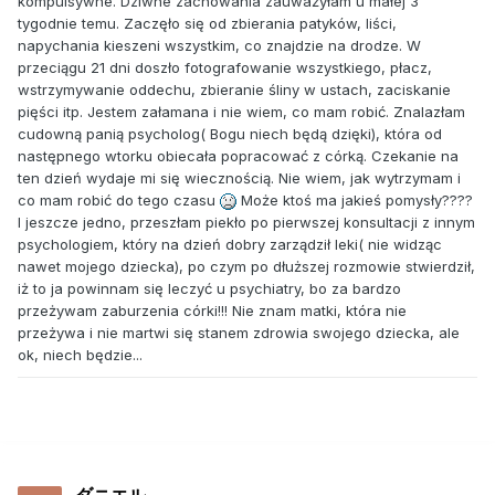
kompulsywne. Dziwne zachowania zauważyłam u małej 3
tygodnie temu. Zaczęło się od zbierania patyków, liści,
napychania kieszeni wszystkim, co znajdzie na drodze. W
przeciągu 21 dni doszło fotografowanie wszystkiego, płacz,
wstrzymywanie oddechu, zbieranie śliny w ustach, zaciskanie
pięści itp. Jestem załamana i nie wiem, co mam robić. Znalazłam
cudowną panią psycholog( Bogu niech będą dzięki), która od
następnego wtorku obiecała popracować z córką. Czekanie na
ten dzień wydaje mi się wiecznością. Nie wiem, jak wytrzymam i
co mam robić do tego czasu
Może ktoś ma jakieś pomysły????
I jeszcze jedno, przeszłam piekło po pierwszej konsultacji z innym
psychologiem, który na dzień dobry zarządził leki( nie widząc
nawet mojego dziecka), po czym po dłuższej rozmowie stwierdził,
iż to ja powinnam się leczyć u psychiatry, bo za bardzo
przeżywam zaburzenia córki!!! Nie znam matki, która nie
przeżywa i nie martwi się stanem zdrowia swojego dziecka, ale
ok, niech będzie...