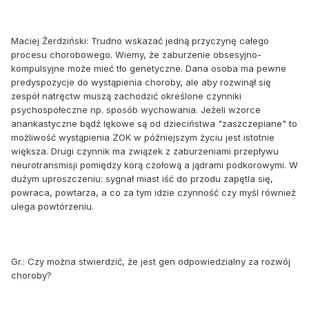
Maciej Żerdziński: Trudno wskazać jedną przyczynę całego
procesu chorobowego. Wiemy, że zaburzenie obsesyjno-
kompulsyjne może mieć tło genetyczne. Dana osoba ma pewne
predyspozycje do wystąpienia choroby, ale aby rozwinął się
zespół natręctw muszą zachodzić określone czynniki
psychospołeczne np. sposób wychowania. Jeżeli wzorce
anankastyczne bądź lękowe są od dzieciństwa "zaszczepiane" to
możliwość wystąpienia ZOK w późniejszym życiu jest istotnie
większa. Drugi czynnik ma związek z zaburzeniami przepływu
neurotransmisji pomiędzy korą czołową a jądrami podkorowymi. W
dużym uproszczeniu: sygnał miast iść do przodu zapętla się,
powraca, powtarza, a co za tym idzie czynność czy myśl również
ulega powtórzeniu.
Gr.: Czy można stwierdzić, że jest gen odpowiedzialny za rozwój
choroby?