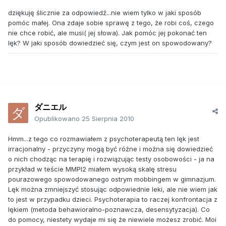
dziękuję ślicznie za odpowiedź...nie wiem tylko w jaki sposób
pomóc małej. Ona zdaje sobie sprawę z tego, że robi coś, czego
nie chce robić, ale musi( jej słowa). Jak pomóc jej pokonać ten
lęk? W jaki sposób dowiedzieć się, czym jest on spowodowany?
ダニエル
Opublikowano
25 Sierpnia 2010
Hmm...z tego co rozmawiałem z psychoterapeutą ten lęk jest
irracjonalny - przyczyny mogą być różne i można się dowiedzieć
o nich chodząc na terapię i rozwiązując testy osobowości - ja na
przykład w teście MMPI2 miałem wysoką skalę stresu
pourazowego spowodowanego ostrym mobbingem w gimnazjum.
Lęk można zmniejszyć stosując odpowiednie leki, ale nie wiem jak
to jest w przypadku dzieci. Psychoterapia to raczej konfrontacja z
lękiem (metoda behawioralno-poznawcza, desensytyzacja). Co
do pomocy, niestety wydaje mi się że niewiele możesz zrobić. Moi