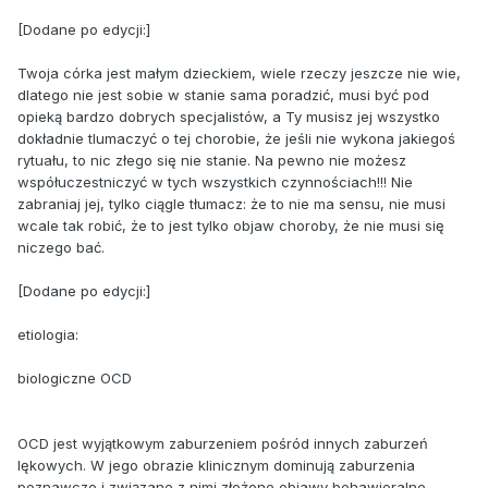
[Dodane po edycji:]
Twoja córka jest małym dzieckiem, wiele rzeczy jeszcze nie wie,
dlatego nie jest sobie w stanie sama poradzić, musi być pod
opieką bardzo dobrych specjalistów, a Ty musisz jej wszystko
dokładnie tlumaczyć o tej chorobie, że jeśli nie wykona jakiegoś
rytuału, to nic złego się nie stanie. Na pewno nie możesz
współuczestniczyć w tych wszystkich czynnościach!!! Nie
zabraniaj jej, tylko ciągle tłumacz: że to nie ma sensu, nie musi
wcale tak robić, że to jest tylko objaw choroby, że nie musi się
niczego bać.
[Dodane po edycji:]
etiologia:
biologiczne OCD
OCD jest wyjątkowym zaburzeniem pośród innych zaburzeń
lękowych. W jego obrazie klinicznym dominują zaburzenia
poznawcze i związane z nimi złożone objawy behawioralne,