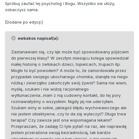
Spróbuj zaufać tej psycholog i Bogu. Wszystko sie ułoży,
zobaczysz sama.
[Dodane po edycji:]
ewkakos napisał(a):
Zastanawiam się, czy lęk może być spowodowany pójściem
do pierwszej klasy? W zeszłym miesiącu kolega opowiedział
małej historię o zwłokach dzieci, topielcach, trupach itp.
Mogło to być powodem? A może to, że zamordowała przez
przypadek swojego ukochanego chomika, stanęła na niego
nóżką i zwierzątko zakończyło swój żywot? Sama nie wiem,
myślę, szukam i nie widzę racjonalnego
wytłumaczenia...mam z nią cudowny kontakt, do tej pory
rozmawiałyśmy o wszystkim. Nigdy jej nie uderzyłam.
Szukam winy w sobie, jakiegoś błędu wychowawczego ale
nie jestem obiektywna...czy to da się wyleczyć? Długo trwa
terapia? Czy zawsze jest ona wspomagana lekami?
Przepraszam, że zadaję Ci tyle pytań na raz, ale naprawdę
jestem przerażona swoją bezradnością, tak bardzo
chciałabym jej pomóc się z tym uporać, a nie wiem jak....