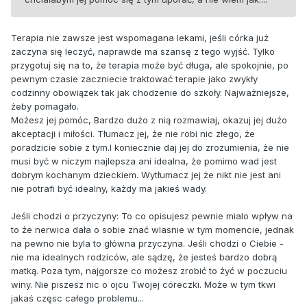
Terapia nie zawsze jest wspomagana lekami, jeśli córka już
zaczyna się leczyć, naprawde ma szansę z tego wyjść. Tylko
przygotuj się na to, że terapia może być długa, ale spokojnie, po
pewnym czasie zaczniecie traktować terapie jako zwykły
codzinny obowiązek tak jak chodzenie do szkoły. Najważniejsze,
żeby pomagało.
Możesz jej pomóc, Bardzo dużo z nią rozmawiaj, okazuj jej dużo
akceptacji i miłości. Tłumacz jej, że nie robi nic złego, że
poradzicie sobie z tym.I koniecznie daj jej do zrozumienia, że nie
musi być w niczym najlepsza ani idealna, że pomimo wad jest
dobrym kochanym dzieckiem. Wytłumacz jej że nikt nie jest ani
nie potrafi być idealny, każdy ma jakieś wady.
Jeśli chodzi o przyczyny: To co opisujesz pewnie mialo wpływ na
to że nerwica dała o sobie znać wlasnie w tym momencie, jednak
na pewno nie byla to główna przyczyna. Jeśli chodzi o Ciebie -
nie ma idealnych rodziców, ale sądzę, że jesteś bardzo dobrą
matką. Poza tym, najgorsze co możesz zrobić to żyć w poczuciu
winy. Nie piszesz nic o ojcu Twojej córeczki. Może w tym tkwi
jakaś częsc całego problemu...