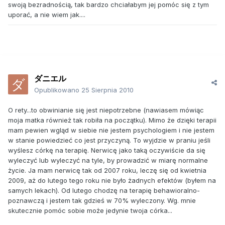
swoją bezradnością, tak bardzo chciałabym jej pomóc się z tym
uporać, a nie wiem jak....
ダニエル
Opublikowano
25 Sierpnia 2010
O rety...to obwinianie się jest niepotrzebne (nawiasem mówiąc
moja matka również tak robiła na początku). Mimo że dzięki terapii
mam pewien wgląd w siebie nie jestem psychologiem i nie jestem
w stanie powiedzieć co jest przyczyną. To wyjdzie w praniu jeśli
wyślesz córkę na terapię. Nerwicę jako taką oczywiście da się
wyleczyć lub wyleczyć na tyle, by prowadzić w miarę normalne
życie. Ja mam nerwicę tak od 2007 roku, leczę się od kwietnia
2009, aż do lutego tego roku nie było żadnych efektów (byłem na
samych lekach). Od lutego chodzę na terapię behawioralno-
poznawczą i jestem tak gdzieś w 70% wyleczony. Wg. mnie
skutecznie pomóc sobie może jedynie twoja córka...