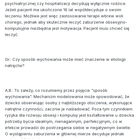
psychiatrycznej czy hospitalizacji decydują wyłącznie rodzice.
Jeżeli pacjent ma ukończone 16 lat współdecyduje o swoim
leczeniu. Możliwe jest więc zastosowanie terapii wbrew woli
chorego, jednak aby skutecznie leczyć zaburzenie obsesyjno-
kompulsyjne niezbędna jest motywacja. Pacjent musi chcieć się
leczyć.
Gr.: Czy sposób wychowania może mieć znaczenie w etiologii
natręctw?
A.B.: To zależy, co rozumiemy przez pojęcie "sposób
wychowania". Mechanizm modelowania może spowodować, że
dziecko obserwując osoby z najbliższego otoczenia, wykonujące
natrętne czynności, zacznie je naśladować. Poza tym czynnikiem
ryzyka dla rozwoju obsesji i kompulsji jest kształtowanie u dziecka
potrzeby bycia idealnym, nienagannym, perfekcyjnym, co w
efekcie prowadzi do postrzegania siebie w negatywnym świetle.
O wystąpieniu zaburzenia w głównej mierze decyduje jednak