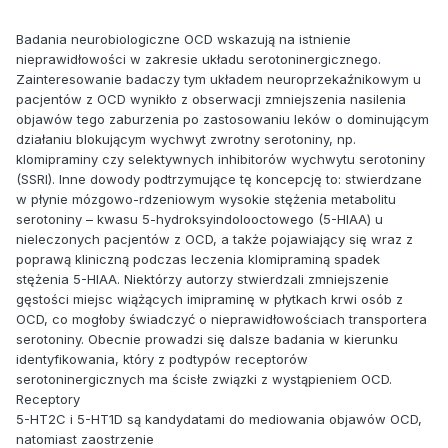
Badania neurobiologiczne OCD wskazują na istnienie
nieprawidłowości w zakresie układu serotoninergicznego.
Zainteresowanie badaczy tym układem neuroprzekaźnikowym u
pacjentów z OCD wynikło z obserwacji zmniejszenia nasilenia
objawów tego zaburzenia po zastosowaniu leków o dominującym
działaniu blokującym wychwyt zwrotny serotoniny, np.
klomipraminy czy selektywnych inhibitorów wychwytu serotoniny
(SSRI). Inne dowody podtrzymujące tę koncepcję to: stwierdzane
w płynie mózgowo-rdzeniowym wysokie stężenia metabolitu
serotoniny – kwasu 5-hydroksyindolooctowego (5-HIAA) u
nieleczonych pacjentów z OCD, a także pojawiający się wraz z
poprawą kliniczną podczas leczenia klomipraminą spadek
stężenia 5-HIAA. Niektórzy autorzy stwierdzali zmniejszenie
gęstości miejsc wiążących imipraminę w płytkach krwi osób z
OCD, co mogłoby świadczyć o nieprawidłowościach transportera
serotoniny. Obecnie prowadzi się dalsze badania w kierunku
identyfikowania, który z podtypów receptorów
serotoninergicznych ma ścisłe związki z wystąpieniem OCD.
Receptory
5-HT2C i 5-HT1D są kandydatami do mediowania objawów OCD,
natomiast zaostrzenie