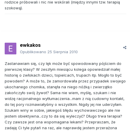
rodzice próbowali i nic nie wskórali (między innymi tzw. terapią
szokową).
ewkakos
Opublikowano
25 Sierpnia 2010
Zastanawiam się, czy lęk może być spowodowany pójściem do
pierwszej klasy? W zeszłym miesiącu kolega opowiedział małej
historię o zwłokach dzieci, topielcach, trupach itp. Mogło to być
powodem? A może to, że zamordowała przez przypadek swojego
ukochanego chomika, stanęła na niego nóżką i zwierzątko
zakończyło swój żywot? Sama nie wiem, myślę, szukam i nie
widzę racjonalnego wytłumaczenia...mam z nią cudowny kontakt,
do tej pory rozmawiałyśmy o wszystkim. Nigdy jej nie uderzyłam.
Szukam winy w sobie, jakiegoś błędu wychowawczego ale nie
jestem obiektywna...czy to da się wyleczyć? Długo trwa terapia?
Czy zawsze jest ona wspomagana lekami? Przepraszam, że
zadaję Ci tyle pytań na raz, ale naprawdę jestem przerażona