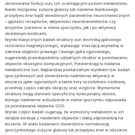
obrazowania funkcji oun, tzn. oceniających poziom metabolizmu
tkanki mózgowej: zużycia glukozy lub nasilenie tkankowego
przepływu krwi bądź określonych parametrów neurochemicznych
– gęstości receptorów, aktywności neurotransmiterów czy
enzymów (zarówno w stanie spoczynku, jak i po aktywacji
określonym bodźcem).
Wyniki klasycznych badań struktury oun (techniką jądrowego
rezonansu magnetycznego), wykazując znaczącą asymetrię w
zakresie objętości prawego i lewego jądra ogoniastego,
sugerowały prawdopodobny udział tych struktur w powstawaniu
objawów obsesyjno-kompulsyjnych. Potwierdzają to badania
metaboliczne oun. Najbardziej powtarzalnym wynikiem tzw. badań
spoczynkowych jest stwierdzenie nadmiernej aktywacji w
obszarze jąder ogoniastych a także kory oczodołowo-czołowej,
przedniej części zakrętu obręczy oraz wzgórza. Wymienione
struktury mogą stanowić specyficzny funkcjonalny obwód,
którego nadmierne wzbudzenie w stanie spoczynku odpowiada
za powstawanie objawów OCD.
Wyniki części badań sugerują, że wzmożony metabolizm w ich
obrębie koreluje z nasileniem objawów i słabą odpowiedzią na
leczenie. W wielu badaniach stwierdzono normalizację
spoczynkowego zużycia glukozy lub przepływu krwi w obszarze