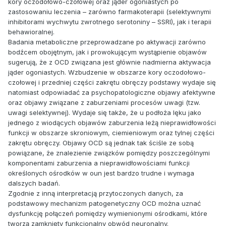
kory oczodołowo-czołowej oraz jąder ogoniastych po
zastosowaniu leczenia – zarówno farmakoterapii (selektywnymi
inhibitorami wychwytu zwrotnego serotoniny – SSRI), jak i terapii
behawioralnej.
Badania metaboliczne przeprowadzane po aktywacji zarówno
bodźcem obojętnym, jak i prowokującym wystąpienie objawów
sugerują, że z OCD związana jest głównie nadmierna aktywacja
jąder ogoniastych. Wzbudzenie w obszarze kory oczodołowo-
czołowej i przedniej części zakrętu obręczy podstawy wydaje się
natomiast odpowiadać za psychopatologiczne objawy afektywne
oraz objawy związane z zaburzeniami procesów uwagi (tzw.
uwagi selektywnej). Wydaje się także, że u podłoża lęku jako
jednego z wiodących objawów zaburzenia leżą nieprawidłowości
funkcji w obszarze skroniowym, ciemieniowym oraz tylnej części
zakrętu obręczy. Objawy OCD są jednak tak ściśle ze sobą
powiązane, że znalezienie związków pomiędzy poszczególnymi
komponentami zaburzenia a nieprawidłowościami funkcji
określonych ośrodków w oun jest bardzo trudne i wymaga
dalszych badań.
Zgodnie z inną interpretacją przytoczonych danych, za
podstawowy mechanizm patogenetyczny OCD można uznać
dysfunkcję połączeń pomiędzy wymienionymi ośrodkami, które
tworzą zamknięty funkcjonalny obwód neuronalny.