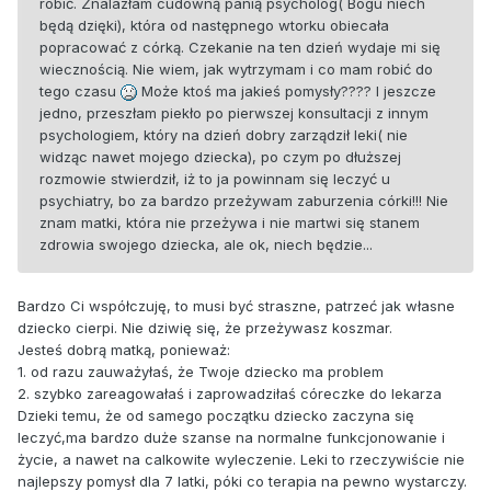
robić. Znalazłam cudowną panią psycholog( Bogu niech
będą dzięki), która od następnego wtorku obiecała
popracować z córką. Czekanie na ten dzień wydaje mi się
wiecznością. Nie wiem, jak wytrzymam i co mam robić do
tego czasu
Może ktoś ma jakieś pomysły???? I jeszcze
jedno, przeszłam piekło po pierwszej konsultacji z innym
psychologiem, który na dzień dobry zarządził leki( nie
widząc nawet mojego dziecka), po czym po dłuższej
rozmowie stwierdził, iż to ja powinnam się leczyć u
psychiatry, bo za bardzo przeżywam zaburzenia córki!!! Nie
znam matki, która nie przeżywa i nie martwi się stanem
zdrowia swojego dziecka, ale ok, niech będzie...
Bardzo Ci współczuję, to musi być straszne, patrzeć jak własne
dziecko cierpi. Nie dziwię się, że przeżywasz koszmar.
Jesteś dobrą matką, ponieważ:
1. od razu zauważyłaś, że Twoje dziecko ma problem
2. szybko zareagowałaś i zaprowadziłaś córeczke do lekarza
Dzieki temu, że od samego początku dziecko zaczyna się
leczyć,ma bardzo duże szanse na normalne funkcjonowanie i
życie, a nawet na calkowite wyleczenie. Leki to rzeczywiście nie
najlepszy pomysł dla 7 latki, póki co terapia na pewno wystarczy.