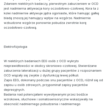
Zdaniem niektórych badaczy, pierwotnym zaburzeniem w OCD
jest nadmierna aktywacja kory oczodołowo-czołowej. Kora ta z
kolei nadmiernie aktywuje jądra ogoniaste, które hamując gałkę
bladą znoszą jej hamujący wpływ na wzgórze. Nadmiernie
wzbudzone wzgórze ponownie pobudza zwrotnie korę
oczodołowo-czołową.
Elektrofizjologia
W niektórych badaniach EEG osób z OCD wykryto
nieprawidłowości w okolicy skroniowo-czołowej. Stwierdzane
zaburzenia lateralizacji u dużej grupy pacjentów z rozpoznaniem
OCD wiązały się zwykle z dysfunkcją lewej półkuli.
Zapis EEG, dokonany podczas snu pacjentów z OCD, różnił się od
zapisu u osób zdrowych, przypominał zapisy pacjentów
depresyjnych.
Badania nad potencjałami wywoływanymi przez bodźce
wzrokowe, słuchowe i somatosensoryczne wskazywały na
obecność nadmiernego pobudzenia i nadmiernego