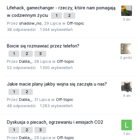
Lifehack, gamechanger - rzeczy, które nam pomagają
w codziennym życiu
1
2
Przez
shadow_no
,
29 Lipca
w
Off-topic
38
odpowiedzi
1 344
wyświetleń
Boicie się rozmawiać przez telefon?
1
2
3
Przez
Dalila_
,
28 Lipca
w
Off-topic
52
odpowiedzi
1 300
wyświetleń
Jakie macie plany jakby wojna się zaczęła u nas?
1
2
Przez
Dalila_
,
31 Lipca
w
Off-topic
48
odpowiedzi
1 283
wyświetleń
Dyskusja o piecach, ogrzewaniu i emisjach CO2
1
2
3
Przez
Dalila_
,
29 Lipca
w
Off-topic