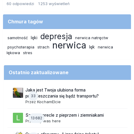
60
odpowiedzi
1 253
wyświetleń
Chmura tagów
depresja
lęki
samotność
nerwica natręctw
nerwica
lęk
psychoterapia
strach
nerwica
lękowa
stres
Ostatnio zaktualizowane
Jaka jest Twoja ulubiona forma
33
przemieszczania się bądź transportu?
Przez
KochamElcie
Szalone precle z pieprzem i ziemniakami
13 682
Przez
lily was here