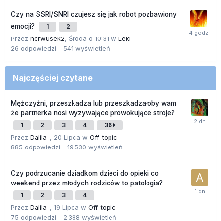
Czy na SSRI/SNRI czujesz się jak robot pozbawiony
emocji?
1
2
Przez
nerwusek2
,
Środa o 10:31
w
Leki
26
odpowiedzi
541
wyświetleń
Najczęściej czytane
Mężczyźni, przeszkadza lub przeszkadzałoby wam
że partnerka nosi wyzywające prowokujące stroje?
1
2
3
4
36
Przez
Dalila_
,
20 Lipca
w
Off-topic
885
odpowiedzi
19 530
wyświetleń
Czy podrzucanie dziadkom dzieci do opieki co
weekend przez młodych rodziców to patologia?
1
2
3
4
Przez
Dalila_
,
19 Lipca
w
Off-topic
75
odpowiedzi
2 388
wyświetleń