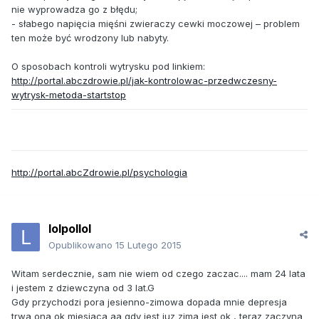
nie wyprowadza go z błędu;
- słabego napięcia mięśni zwieraczy cewki moczowej – problem
ten może być wrodzony lub nabyty.
O sposobach kontroli wytrysku pod linkiem:
http://portal.abczdrowie.pl/jak-kontrolowac-przedwczesny-
wytrysk-metoda-startstop
http://portal.abcZdrowie.pl/psychologia
lolpollol
Opublikowano
15 Lutego 2015
Witam serdecznie, sam nie wiem od czego zaczac.... mam 24 lata
i jestem z dziewczyna od 3 lat.G
Gdy przychodzi pora jesienno-zimowa dopada mnie depresja
trwa ona ok miesiaca aa gdy jest juz zima jest ok , teraz zaczyna