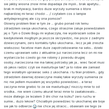
sie jakby wiosna znow mnie dopadaja zle mysli... brak apetytu...
brak m motywacji, bardzo duze wyrzuty sumienia o ktore
najbardziej mi teraz chodzi ... ;/ czytalem cos o lampie
antydepresyjnej ale czy ona pomoze?
Glowny problem tkwi w tym ze ... grubo ponad rok temu
zdradzilem swoja ukochana, czego strasznie zaluje powiedzialem
jej o Tym o Dzieki Bogu mi wybaczyla, nie wyobrazam sobie ze
kiedykolwiek moglbym ja jeszcze skrzywdzic, nie pisze z zadnymi
dziewczynami, zero kontaktu tylko ukochana... lecz ja jak zreszta
wiekszosc facetow mam duze zapotrzebowanie na seks... dzieki
czemu uprawiam seks z aktualnie juz narzeczona lecz on mi nie
wystarcza bo czesto go nie robimy z powodu drugiej
osoby...narzeczona nie ma takiej potrzeby jak ja... wiec facet musi
sb jakos radzic czyli sie masturbuje tak? ja to robie ale zamiast
tego wolalbym uprawiac seks z ukochana. i tu tkwi problem... gdy
zdradzilem dawniej dziewczyne mialej takie wyrzuty sumienia ze
nic nie jadlem musialem jej wszystko powiedziec... a teraz
zaczyna mnie gnebic to ze sie masturbuje;/ niszczy mnie to od
srodka... nie wiem czemu akurat teraz mnie to zaatakowalo...
moze dlatego ze lezalem 3 dni chor na lozku? zero ruchu w
sumie... duzo lekow? Chcialbym powiedziec to ukochanej ale boje
sie jak to odbierze
nie chce jej stracic... obawiam sie tego ze