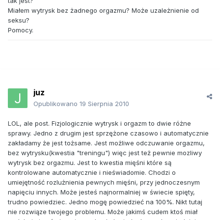
tak jest?
Miałem wytrysk bez żadnego orgazmu? Może uzależnienie od
seksu?
Pomocy.
juz
Opublikowano
19 Sierpnia 2010
LOL, ale post. Fizjologicznie wytrysk i orgazm to dwie różne
sprawy. Jedno z drugim jest sprzężone czasowo i automatycznie
zakładamy że jest tożsame. Jest możliwe odczuwanie orgazmu,
bez wytrysku(kwestia "treningu") więc jest też pewnie mozliwy
wytrysk bez orgazmu. Jest to kwestia mięśni które są
kontrolowane automatycznie i nieświadomie. Chodzi o
umiejętność rozlużnienia pewnych mięśni, przy jednoczesnym
napięciu innych. Może jesteś najnormalniej w świecie spięty,
trudno powiedziec. Jedno mogę powiedzieć na 100%. Nikt tutaj
nie rozwiąze twojego problemu. Może jakimś cudem ktoś miał