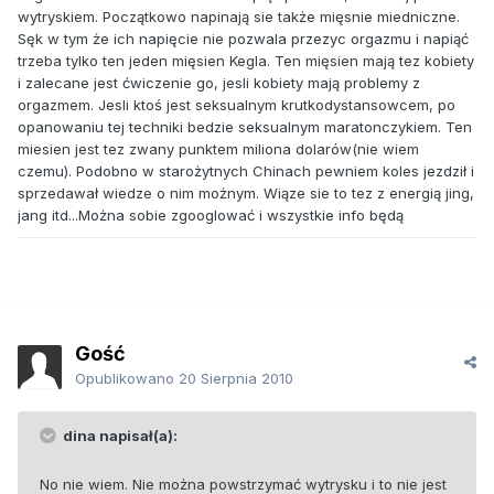
wytryskiem. Początkowo napinają sie także mięsnie miedniczne.
Sęk w tym że ich napięcie nie pozwala przezyc orgazmu i napiąć
trzeba tylko ten jeden mięsien Kegla. Ten mięsien mają tez kobiety
i zalecane jest ćwiczenie go, jesli kobiety mają problemy z
orgazmem. Jesli ktoś jest seksualnym krutkodystansowcem, po
opanowaniu tej techniki bedzie seksualnym maratonczykiem. Ten
miesien jest tez zwany punktem miliona dolarów(nie wiem
czemu). Podobno w starożytnych Chinach pewniem koles jezdził i
sprzedawał wiedze o nim możnym. Wiąze sie to tez z energią jing,
jang itd...Można sobie zgooglować i wszystkie info będą
Gość
Opublikowano
20 Sierpnia 2010
dina napisał(a):
No nie wiem. Nie można powstrzymać wytrysku i to nie jest