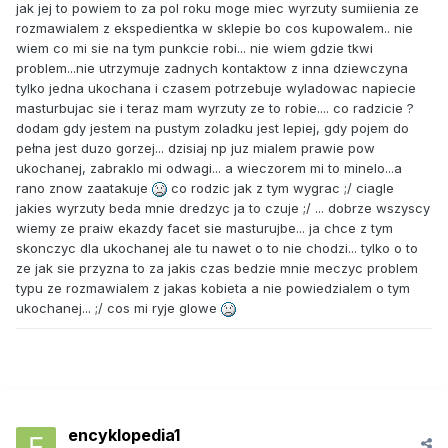
jak jej to powiem to za pol roku moge miec wyrzuty sumiienia ze
rozmawialem z ekspedientka w sklepie bo cos kupowalem.. nie
wiem co mi sie na tym punkcie robi... nie wiem gdzie tkwi
problem...nie utrzymuje zadnych kontaktow z inna dziewczyna
tylko jedna ukochana i czasem potrzebuje wyladowac napiecie
masturbujac sie i teraz mam wyrzuty ze to robie.... co radzicie ?
dodam gdy jestem na pustym zoladku jest lepiej, gdy pojem do
pełna jest duzo gorzej... dzisiaj np juz mialem prawie pow
ukochanej, zabraklo mi odwagi... a wieczorem mi to minelo...a
rano znow zaatakuje
co rodzic jak z tym wygrac ;/ ciagle
jakies wyrzuty beda mnie dredzyc ja to czuje ;/ ... dobrze wszyscy
wiemy ze praiw ekazdy facet sie masturujbe... ja chce z tym
skonczyc dla ukochanej ale tu nawet o to nie chodzi... tylko o to
ze jak sie przyzna to za jakis czas bedzie mnie meczyc problem
typu ze rozmawialem z jakas kobieta a nie powiedzialem o tym
ukochanej... ;/ cos mi ryje glowe
encyklopedia1