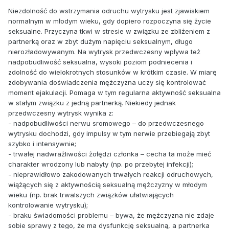
Niezdolność do wstrzymania odruchu wytrysku jest zjawiskiem
normalnym w młodym wieku, gdy dopiero rozpoczyna się życie
seksualne. Przyczyna tkwi w stresie w związku ze zbliżeniem z
partnerką oraz w zbyt dużym napięciu seksualnym, długo
nierozładowywanym. Na wytrysk przedwczesny wpływa też
nadpobudliwość seksualna, wysoki poziom podniecenia i
zdolność do wielokrotnych stosunków w krótkim czasie. W miarę
zdobywania doświadczenia mężczyzna uczy się kontrolować
moment ejakulacji. Pomaga w tym regularna aktywność seksualna
w stałym związku z jedną partnerką. Niekiedy jednak
przedwczesny wytrysk wynika z:
- nadpobudliwości nerwu sromowego – do przedwczesnego
wytrysku dochodzi, gdy impulsy w tym nerwie przebiegają zbyt
szybko i intensywnie;
- trwałej nadwrażliwości żołędzi członka – cecha ta może mieć
charakter wrodzony lub nabyty (np. po przebytej infekcji);
- nieprawidłowo zakodowanych trwałych reakcji odruchowych,
wiążących się z aktywnością seksualną mężczyzny w młodym
wieku (np. brak trwalszych związków ułatwiających
kontrolowanie wytrysku);
- braku świadomości problemu – bywa, że mężczyzna nie zdaje
sobie sprawy z tego, że ma dysfunkcję seksualną, a partnerka