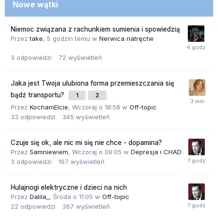
Nowe wątki
Niemoc związana z rachunkiem sumienia i spowiedzią
Przez
take
,
5 godzin temu
w
Nerwica natręctw
3
odpowiedzi
72
wyświetleń
Jaka jest Twoja ulubiona forma przemieszczania się
bądź transportu?
1
2
Przez
KochamElcie
,
Wczoraj o 18:58
w
Off-topic
33
odpowiedzi
345
wyświetleń
Czuje się ok, ale nic mi się nie chce - dopamina?
Przez
Samniewiem
,
Wczoraj o 09:05
w
Depresja i CHAD
3
odpowiedzi
167
wyświetleń
Hulajnogi elektryczne i dzieci na nich
Przez
Dalila_
,
Środa o 11:05
w
Off-topic
22
odpowiedzi
367
wyświetleń