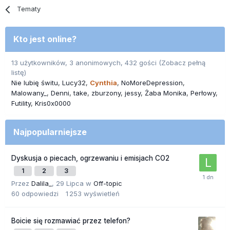
Tematy
Kto jest online?
13 użytkowników, 3 anonimowych, 432 gości
(Zobacz pełną
listę)
Nie lubię świtu
Lucy32
Cynthia
NoMoreDepression
Malowany_
Denni
take
zburzony
jessy
Żaba Monika
Perłowy
Futility
Kris0x0000
Najpopularniejsze
Dyskusja o piecach, ogrzewaniu i emisjach CO2
1
2
3
Przez
Dalila_
,
29 Lipca
w
Off-topic
60
odpowiedzi
1 253
wyświetleń
Boicie się rozmawiać przez telefon?