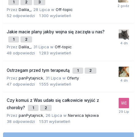
1
2
3
Przez
Dalila_
,
28 Lipca
w
Off-topic
52
odpowiedzi
1 300
wyświetleń
Jakie macie plany jakby wojna się zaczęła u nas?
1
2
Przez
Dalila_
,
31 Lipca
w
Off-topic
48
odpowiedzi
1 283
wyświetleń
Ostrzegam przed tym terapeutą
1
2
Przez
panPytajnick
,
31 Lipca
w
Oferty
47
odpowiedzi
1 555
wyświetleń
Czy komuś z Was udało się całkowicie wyjść z
choroby?
1
2
Przez
panPytajnick
,
26 Lipca
w
Nerwica lękowa
38
odpowiedzi
1 531
wyświetleń