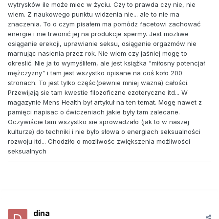
wytrysków ile może miec w życiu. Czy to prawda czy nie, nie
wiem. Z naukowego punktu widzenia nie... ale to nie ma
znaczenia. To o czym pisałem ma pomódz facetowi zachować
energie i nie trwonić jej na produkcje spermy. Jest mozliwe
osiąganie erekcji, uprawianie seksu, osiąganie orgazmów nie
marnując nasienia przez rok. Nie wiem czy jaśniej mogę to
okreslić. Nie ja to wymyśliłem, ale jest książka "miłosny potencjał
mężczyzny" i tam jest wszystko opisane na coś koło 200
stronach. To jest tylko częśc(pewnie mniej wazna) całości.
Przewijają sie tam kwestie filozoficzne ezoteryczne itd... W
magazynie Mens Health był artykuł na ten temat. Mogę nawet z
pamięci napisac o ćwiczeniach jakie były tam zalecane.
Oczywiście tam wszystko sie sprowadzało (jak to w naszej
kulturze) do techniki i nie było słowa o energiach seksualności
rozwoju itd... Chodziło o mozliwośc zwiększenia możliwości
seksualnych
dina