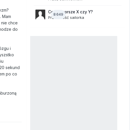
ryzm?
Co jest gorsze X czy Y?
8 649
o. Mam
Przez Gość sailorka
. nie chce
chodze do
ózgu i
yszstko
iu
 20 sekund
wem po co
zaburzoną