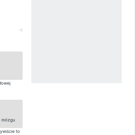
łowej
ój mózgu
ywiście to