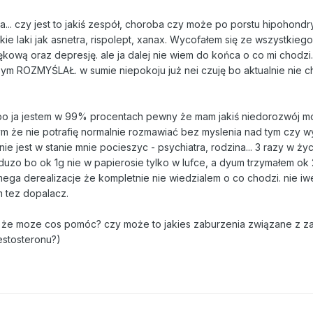
... czy jest to jakiś zespół, choroba czy może po porstu hipohond
ie laki jak asnetra, rispolept, xanax. Wycofałem się ze wszystkieg
ękową oraz depresję. ale ja dalej nie wiem do końca o co mi chodzi
o bym ROZMYŚLAŁ. w sumie niepokoju już nei czuję bo aktualnie nie 
? bo ja jestem w 99% procentach pewny że mam jakiś niedorozwój m
ym że nie potrafię normalnie rozmawiać bez myslenia nad tym czy w
nie jest w stanie mnie pocieszyc - psychiatra, rodzina... 3 razy w życ
duzo bo ok 1g nie w papierosie tylko w lufce, a dyum trzymałem ok
mega derealizacje że kompletnie nie wiedzialem o co chodzi. nie i
m tez dopalacz.
cie że moze cos pomóc? czy może to jakies zaburzenia związane z 
estosteronu?)