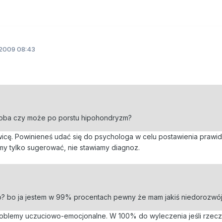
.2009 08:43
horoba czy może po porstu hipohondryzm?
icę. Powinieneś udać się do psychologa w celu postawienia prawid
my tylko sugerować, nie stawiamy diagnoz.
ego? bo ja jestem w 99% procentach pewny że mam jakiś niedorozw
roblemy uczuciowo-emocjonalne. W 100% do wyleczenia jeśli rzecz