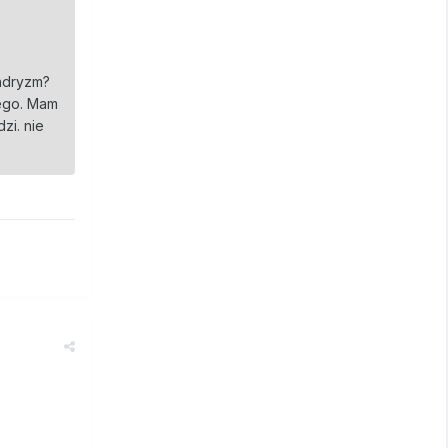
ondryzm?
iego. Mam
zi. nie