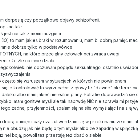
am derpesję czy początkowe objawy schizofrenii.
opisac tak:
ś jest nie tak z moim mózgiem
 (IQ) to mam jakieś braki w rozumowaniu, mam b. dobrą pamięć mec
g mnie dobrze tylko w podstawówce
ISTOTNYCH, na które przeciętny człowiek nei zwraca uwagi
żenie że źle na mnie działa
czegokolwiek. nie odczuwam popędu seksualnego. ostatnio uświado
przyzwyczajenia
ko często się wzruszam w sytuacjach w których nie powinienem
m się je kontrolować to wyrzucałem z głowy te "dziwne" ale teraz ni
s daleko albo mam jakieś nierealne plany. Potrafie doprawadzić sie 
ybko, mam gonitwe mysli ale tak naprwdę NIC nie sprawia mi przyj
 tego żadnej przyjemności, spalam się na siłe wymyślając i na siłę w
dobrą pamięć i cały czas utiwerdzam się w przekonaniu że mam jaki
ię nie obudzę jak nie będę o tym myślał albo że zapadnę w spiączkę
uż nei boję, powoli tez przestaję też dbać o siebie.