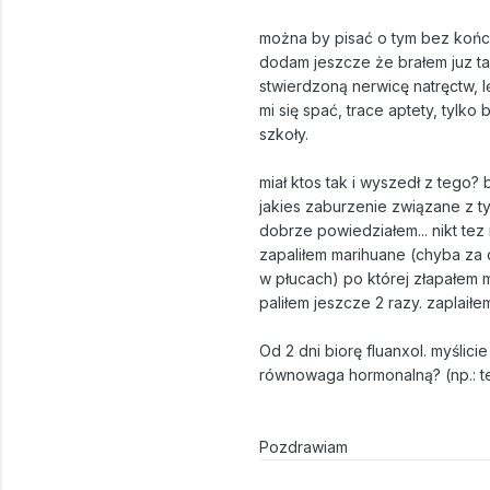
można by pisać o tym bez końca
dodam jeszcze że brałem juz tak
stwierdzoną nerwicę natręctw, l
mi się spać, trace aptety, tylk
szkoły.
miał ktos tak i wyszedł z tego
jakies zaburzenie związane z t
dobrze powiedziałem... nikt tez 
zapaliłem marihuane (chyba za 
w płucach) po której złapałem 
paliłem jeszcze 2 razy. zaplaiłe
Od 2 dni biorę fluanxol. myśli
równowaga hormonalną? (np.: t
Pozdrawiam