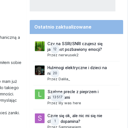
Ostatnio zaktualizowane
haniczną a
Czy na SSRI/SNRI czujesz się
12
jak robot pozbawiony emocji?
Przez
nerwusek2
miłem sobie
Hulajnogi elektryczne i dzieci na
20
nich
Przez
Dalila_
e mam już
do takiego
Szalone precle z pieprzem i
emności.
13 517
ziemniakami
ymyslając
Przez
lily was here
eś zaniki.
Czuje się ok, ale nic mi się nie
1
chce - dopamina?
Przez
Samniewiem