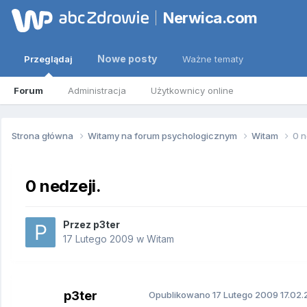
Nerwica.com
Nowe posty
Przeglądaj
Ważne tematy
Forum
Administracja
Użytkownicy online
Strona główna
Witamy na forum psychologicznym
Witam
0 n
0 nedzeji.
Przez
p3ter
17 Lutego 2009
w
Witam
p3ter
Opublikowano
17 Lutego 2009
17.02.