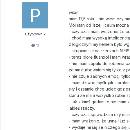
witam,
mam 17,5 roku i nie wiem czy m
Mój stan od 1szej liceum można 
- cały czas mam wrażenie że co
Użytkownik
- choć mam wysoką inteligencię
z logicznym myśleniem było w
11
- skupiam się na rzeczach NIE
- teraz biorę fluanxol i mam wra
- nie mam zapału do robienia 
że masturbowałem się tylko z 
- nie czuje żadnych emocji tyl
- mam dziwne myśli. jak starałe
siły i czsamie chce uciec gdzie
stanu że mam wszystko robie sz
- jak z kimś gadam to nie mam z
jakieś rzeczy.
- cały czas sprawdzam czy mam 
- mam wrażenie, że usnę i już s
- wydaje mi się że niczego się j