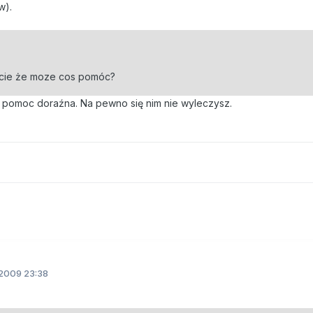
w).
ślicie że moze cos pomóc?
 pomoc doraźna. Na pewno się nim nie wyleczysz.
2009 23:38