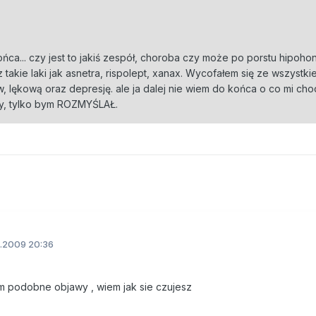
ńca... czy jest to jakiś zespół, choroba czy może po porstu hipoh
takie laki jak asnetra, rispolept, xanax. Wycofałem się ze wszystk
, lękową oraz depresję. ale ja dalej nie wiem do końca o co mi chod
ety, tylko bym ROZMYŚLAŁ.
.2009 20:36
 podobne objawy , wiem jak sie czujesz