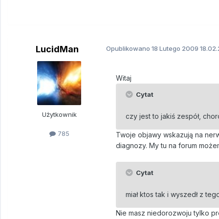
LucidMan
Opublikowano
18 Lutego 2009
18.02
Witaj
Cytat
Użytkownik
czy jest to jakiś zespół, c
785
Twoje objawy wskazują na nerw
diagnozy. My tu na forum może
Cytat
miał ktos tak i wyszedł z t
Nie masz niedorozwoju tylko p