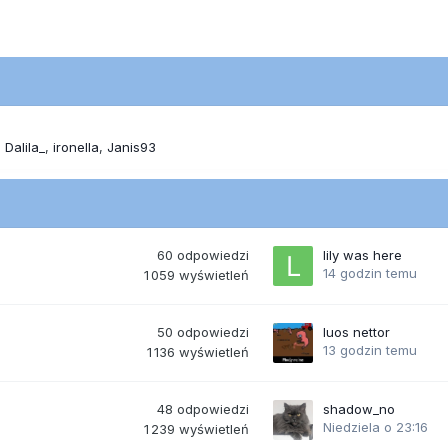
Dalila_
ironella
Janis93
60
odpowiedzi
lily was here
14 godzin temu
1 059
wyświetleń
50
odpowiedzi
luos nettor
13 godzin temu
1 136
wyświetleń
48
odpowiedzi
shadow_no
Niedziela o 23:16
1 239
wyświetleń