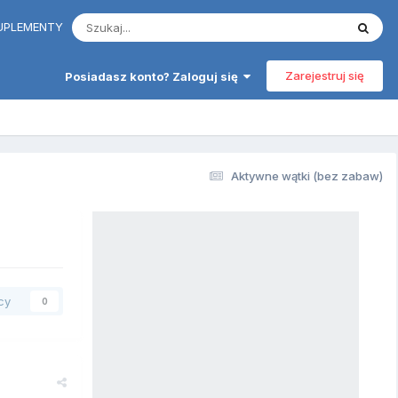
 SUPLEMENTY
Zarejestruj się
Posiadasz konto? Zaloguj się
Aktywne wątki (bez zabaw)
cy
0