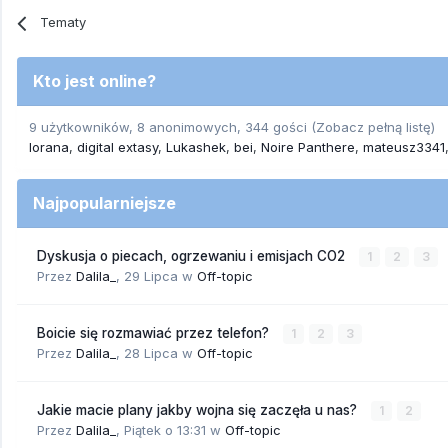
Tematy
Kto jest online?
9 użytkowników, 8 anonimowych, 344 gości
(Zobacz pełną listę)
lorana
digital extasy
Lukashek
bei
Noire Panthere
mateusz3341
Najpopularniejsze
Dyskusja o piecach, ogrzewaniu i emisjach CO2
1
2
3
Przez
Dalila_
,
29 Lipca
w
Off-topic
Boicie się rozmawiać przez telefon?
1
2
3
Przez
Dalila_
,
28 Lipca
w
Off-topic
Jakie macie plany jakby wojna się zaczęła u nas?
1
2
Przez
Dalila_
,
Piątek o 13:31
w
Off-topic