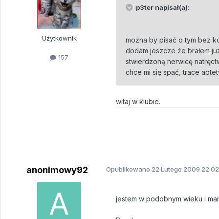
p3ter napisał(a):
Użytkownik
można by pisać o tym bez ko
dodam jeszcze że brałem juz 
157
stwierdzoną nerwicę natręctw
chce mi się spać, trace apt
witaj w klubie.
anonimowy92
Opublikowano
22 Lutego 2009
22.02
jestem w podobnym wieku i mam