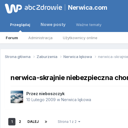
Nerwica.com
Nowe posty
Przeglądaj
Ważne tematy
Forum
Administracja
Użytkownicy online
Strona główna
Zaburzenia
Nerwica lękowa
nerwica-skrajni
nerwica-skrajnie niebezpieczna cho
Przez
nieboszczyk
10 Lutego 2009
w
Nerwica lękowa
1
2
DALEJ
Strona 1 z 2