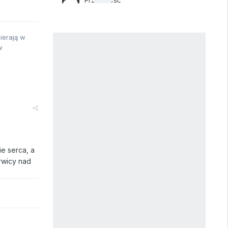
ierają w
w
ie serca, a
erwicy nad