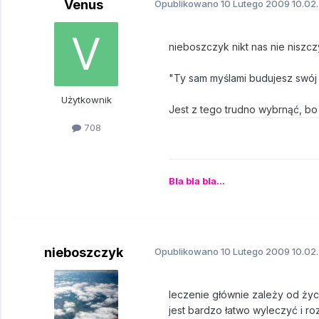
Venus
Opublikowano
10 Lutego 2009
10.02.
nieboszczyk nikt nas nie niszczy
"Ty sam myślami budujesz swój ś
Użytkownik
Jest z tego trudno wybrnąć, b
708
Bla bla bla...
nieboszczyk
Opublikowano
10 Lutego 2009
10.02
leczenie głównie zależy od życio
jest bardzo łatwo wyleczyć i ro