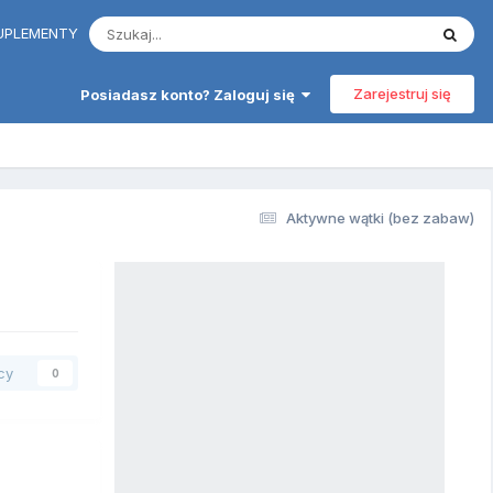
 SUPLEMENTY
Zarejestruj się
Posiadasz konto? Zaloguj się
Aktywne wątki (bez zabaw)
cy
0