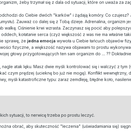
rganizm, żeby trzymał się z dala od sytuacji, które on uważa za za
 podchodzi do Ciebie dwóch "karków" i żądają komóry. Co czujesz?
umysłu). Zauważ co dalej się z Tobą dzieje. Adrenalina, organizm je
 walkę. Ciśnienie krwi wzrasta. Zaczynasz się pocić aby polepszy
oddech, kołatanie serca (czyż większość z was nie ma właśnie tak
bie sprawę, że
jedna emocja
wywoła u Ciebie łańcuch objawów fizy
iwości fizyczne, a większość nazywa objawami to prostu wykonyw
jej głowy przygotowujących ten sam organizm do .... ?? Dokładni
, nagle atak lęku. Masz dwie myśli: kontrolować się i walczyć z tym
ekać czym prędzej (ucieknę bo już nie mogę). Konflikt wewnętrzny, 
liwy, myśli katastroficzne typu: zaraz zemdleję, błędne koło, nasile
kich sytuacji, to nerwicę trzeba po prostu leczyć.
można obrać, aby skuteczność "leczenia" (uświadamiania się) sięgn