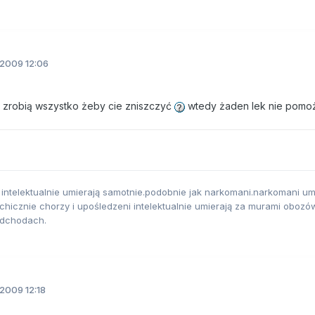
.2009 12:06
ni zrobią wszystko żeby cie zniszczyć
wtedy żaden lek nie pomoż
 intelektualnie umierają samotnie.podobnie jak narkomani.narkomani um
hicznie chorzy i upośledzeni intelektualnie umierają za murami obozó
odchodach.
2009 12:18