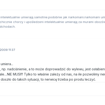
 intelektualnie umierają samotnie.podobnie jak narkomani.narkomani um
hicznie chorzy i upośledzeni intelektualnie umierają za murami obozó
odchodach.
2009 11:37
 umiera...
 np. nadciśnienie, a to może doprowadzić do wylewu, jest osłabien
le....NIE MUSI!!! Tylko to właśnie zależy od nas, na ile pozwolimy n
oszło do takich sytuacji, to nerwicę trzeba po prostu leczyć.