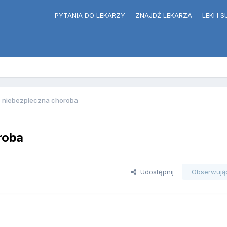
PYTANIA DO LEKARZY
ZNAJDŹ LEKARZA
LEKI I
e niebezpieczna choroba
roba
Udostępnij
Obserwują