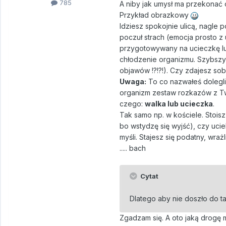
785
A niby jak umysł ma przekonać o
Przykład obrazkowy
Idziesz spokojnie ulicą, nagle
poczuł strach (emocja prosto z 
przygotowywany na ucieczkę lub
chłodzenie organizmu. Szybszy 
objawów !?!?!). Czy zdajesz so
Uwaga:
To co nazwałeś dolegl
organizm zestaw rozkazów z Two
czego:
walka lub ucieczka
.
Tak samo np. w kościele. Stoisz
bo wstydzę się wyjść), czy uci
myśli. Stajesz się podatny, wraż
..... bach
Cytat
Dlatego aby nie doszło do ta
Zgadzam się. A oto jaką drogę 