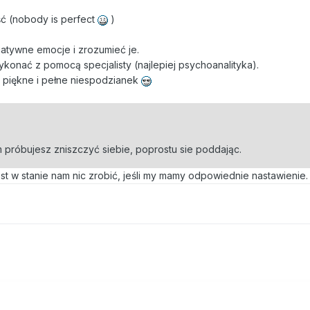
ć (nobody is perfect
)
gatywne emocje i zrozumieć je.
konać z pomocą specjalisty (najlepiej psychoanalityka).
st piękne i pełne niespodzianek
am próbujesz zniszczyć siebie, poprostu sie poddając.
st w stanie nam nic zrobić, jeśli my mamy odpowiednie nastawienie.