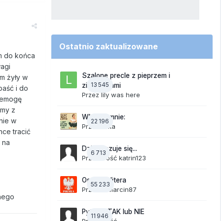
Ostatnio zaktualizowane
em do końca
agi
Szalone precle z pieprzem i
im żyły w
13 545
ziemniakami
aść i do
Przez
lily was here
niemogę
emy z
Wkurza mnie:
nie w
22 196
Przez
linka
hce tracić
 na
Dzisiaj czuje się...
6 713
Przez Gość katrin123
Ostatnia litera
55 233
Przez
19Marcin87
lnego
Pytania TAK lub NIE
11 946
Przez Gość