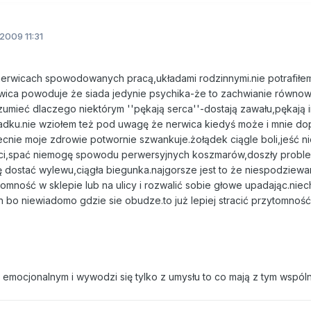
2009 11:31
 nerwicach spowodowanych pracą,układami rodzinnymi.nie potrafił
rwica powoduje że siada jedynie psychika-że to zachwianie równow
ozumieć dlaczego niektórym ''pękają serca''-dostają zawału,pękają 
dku.nie wziołem też pod uwagę że nerwica kiedyś może i mnie dop
nie moje zdrowie potwornie szwankuje.żołądek ciągle boli,jeść 
i,spać niemogę spowodu perwersyjnych koszmarów,doszły probl
 dostać wylewu,ciągła biegunka.najgorsze jest to że niespodziewa
tomność w sklepie lub na ulicy i rozwalić sobie głowe upadając.niec
h bo niewiadomo gdzie sie obudze.to już lepiej stracić przytomność
e emocjonalnym i wywodzi się tylko z umysłu to co mają z tym wspó