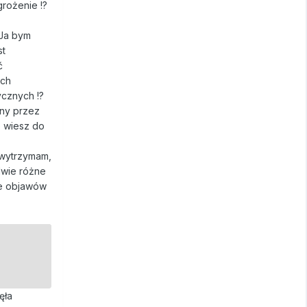
grożenie !?
 Ja bym
st
ć
ich
cznych !?
any przez
e wiesz do
 (wytrzymam,
dwie różne
nie objawów
ęła