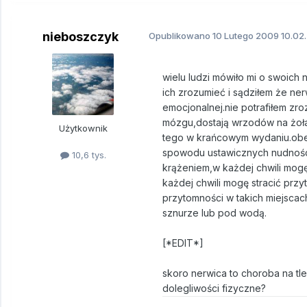
nieboszczyk
Opublikowano
10 Lutego 2009
10.02.
wielu ludzi mówiło mi o swoich
ich zrozumieć i sądziłem że ne
emocjonalnej.nie potrafiłem zr
mózgu,dostają wrzodów na żoła
Użytkownik
tego w krańcowym wydaniu.obec
spowodu ustawicznych nudnośc
10,6 tys.
krążeniem,w każdej chwili mogę
każdej chwili mogę stracić przy
przytomności w takich miejscac
sznurze lub pod wodą.
[*EDIT*]
skoro nerwica to choroba na tl
dolegliwości fizyczne?