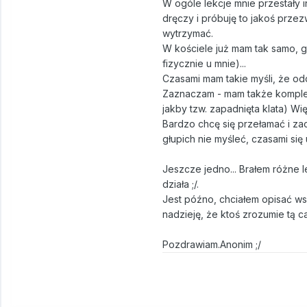
W ogóle lekcje mnie przestały i
dręczy i próbuję to jakoś przez
wytrzymać.
W kościele już mam tak samo, gd
fizycznie u mnie)...
Czasami mam takie myśli, że od
Zaznaczam - mam także kompleks
jakby tzw. zapadnięta klata) Wi
Bardzo chcę się przełamać i za
głupich nie myśleć, czasami się 
Jeszcze jedno... Brałem różne l
działa ;/.
Jest późno, chciałem opisać ws
nadzieję, że ktoś zrozumie tą c
Pozdrawiam.Anonim ;/