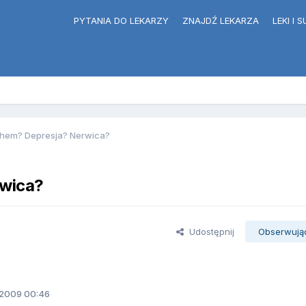
PYTANIA DO LEKARZY
ZNAJDŹ LEKARZA
LEKI I
chem? Depresja? Nerwica?
rwica?
Udostępnij
Obserwują
2009 00:46