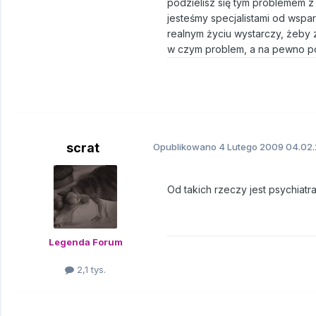
podzielisz się tym problemem z k
jesteśmy specjalistami od wsp
realnym życiu wystarczy, żeby 
w czym problem, a na pewno p
scrat
Opublikowano
4 Lutego 2009
04.02.
Od takich rzeczy jest psychiatr
Legenda Forum
2,1 tys.