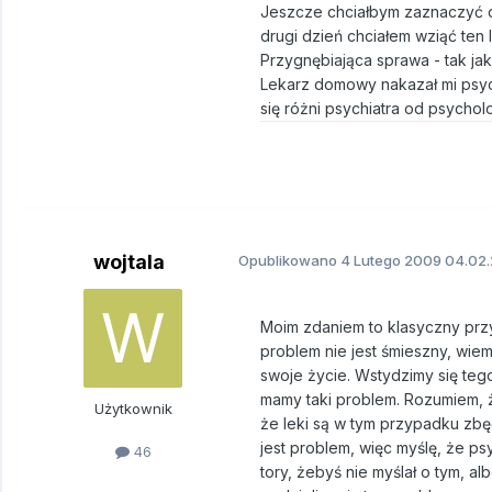
Jeszcze chciałbym zaznaczyć od
drugi dzień chciałem wziąć ten le
Przygnębiająca sprawa - tak ja
Lekarz domowy nakazał mi psych
się różni psychiatra od psycho
wojtala
Opublikowano
4 Lutego 2009
04.02.
Moim zdaniem to klasyczny przy
problem nie jest śmieszny, wiem
swoje życie. Wstydzimy się tego
mamy taki problem. Rozumiem, ż
Użytkownik
że leki są w tym przypadku zbę
jest problem, więc myślę, że p
46
tory, żebyś nie myślał o tym, a