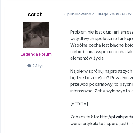
scrat
Opublikowano
4 Lutego 2009
04.02.
Problem nie jest głupi ani śmie
wstydliwych społecznie funkcji o
Wspólną cechą jest błędne koło,
ciebie), inna wspólna cecha t
Legenda Forum
elementów życia.
2,1 tys.
Najpierw spróbuj najprostszych 
będzie bezgłośnie? Poza tym zm
przewód pokarmowy, to psychik
intensywne. Żeby wyleczyć to d
[*EDIT*]
Zobacz też to:
http://pl.wiki
wersji artykułu też sporo jest) -