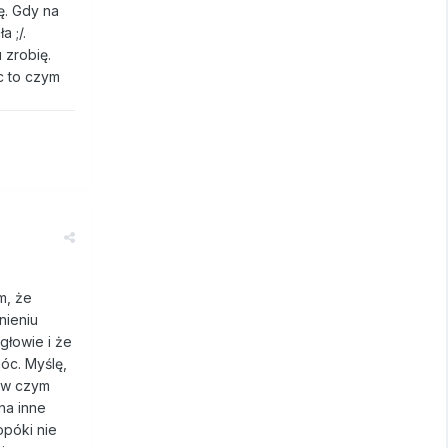
ę. Gdy na
a ;/.
 zrobię.
c to czym
m, że
nieniu
głowie i że
óc. Myślę,
e w czym
na inne
opóki nie