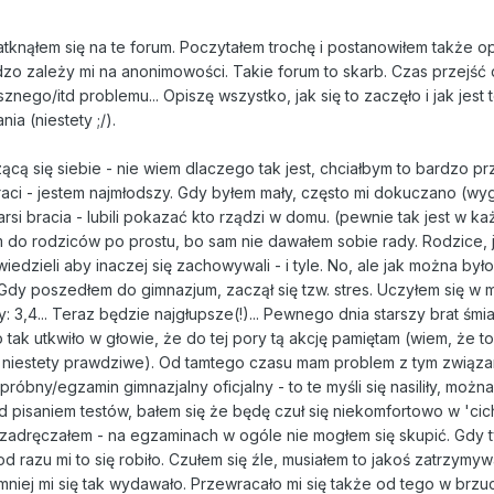
tknąłem się na te forum. Poczytałem trochę i postanowiłem także o
rdzo zależy mi na anonimowości. Takie forum to skarb. Czas przejś
ego/itd problemu... Opiszę wszystko, jak się to zaczęło i jak jest t
a (niestety ;/).
cą się siebie - nie wiem dlaczego tak jest, chciałbym to bardzo pr
raci - jestem najmłodszy. Gdy byłem mały, często mi dokuczano (wy
tarsi bracia - lubili pokazać kto rządzi w domu. (pewnie tak jest w ka
m do rodziców po prostu, bo sam nie dawałem sobie rady. Rodzice, j
wiedzieli aby inaczej się zachowywali - i tyle. No, ale jak można było
Gdy poszedłem do gimnazjum, zaczął się tzw. stres. Uczyłem się w m
 3,4... Teraz będzie najgłupsze(!)... Pewnego dnia starszy brat śmiał
o tak utkwiło w głowie, że do tej pory tą akcję pamiętam (wiem, że to
e niestety prawdziwe). Od tamtego czasu mam problem z tym związa
próbny/egzamin gimnazjalny oficjalny - to te myśli się nasiliły, można
d pisaniem testów, bałem się że będę czuł się niekomfortowo w 'ci
 zadręczałem - na egzaminach w ogóle nie mogłem się skupić. Gdy t
d razu mi to się robiło. Czułem się źle, musiałem to jakoś zatrzymy
jmniej mi się tak wydawało. Przewracało mi się także od tego w brzuch