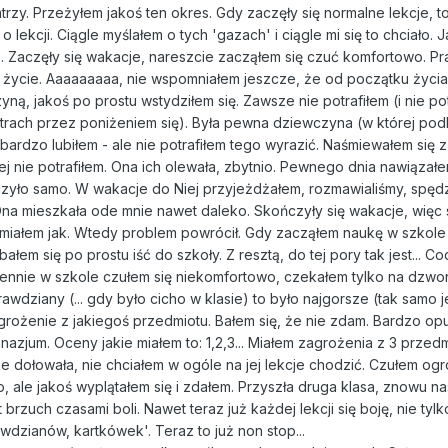
trzy. Przeżyłem jakoś ten okres. Gdy zaczęły się normalne lekcje, t
 o lekcji. Ciągle myślałem o tych 'gazach' i ciągle mi się to chciało. 
e. Zaczęły się wakacje, nareszcie zacząłem się czuć komfortowo. Pr
to życie. Aaaaaaaaa, nie wspomniałem jeszcze, że od początku życia
ną, jakoś po prostu wstydziłem się. Zawsze nie potrafiłem (i nie pot
strach przez poniżeniem się). Była pewna dziewczyna (w której pod
ą bardzo lubiłem - ale nie potrafiłem tego wyrazić. Naśmiewałem się 
zej nie potrafiłem. Ona ich olewała, zbytnio. Pewnego dnia nawiązałe
oczyło samo. W wakacje do Niej przyjeżdżałem, rozmawialiśmy, spęd
. Ona mieszkała ode mnie nawet daleko. Skończyły się wakacje, więc
e miałem jak. Wtedy problem powrócił. Gdy zacząłem naukę w szkole 
em się po prostu iść do szkoły. Z resztą, do tej pory tak jest... Co
iennie w szkole czułem się niekomfortowo, czekałem tylko na dzw
rawdziany (... gdy było cicho w klasie) to było najgorsze (tak samo je
grożenie z jakiegoś przedmiotu. Bałem się, że nie zdam. Bardzo opu
zjum. Oceny jakie miałem to: 1,2,3... Miałem zagrożenia z 3 przed
 dołowała, nie chciałem w ogóle na jej lekcje chodzić. Czułem og
 ale jakoś wyplątałem się i zdałem. Przyszła druga klasa, znowu nas
 brzuch czasami boli. Nawet teraz już każdej lekcji się boję, nie tylk
awdzianów, kartkówek'. Teraz to już non stop...