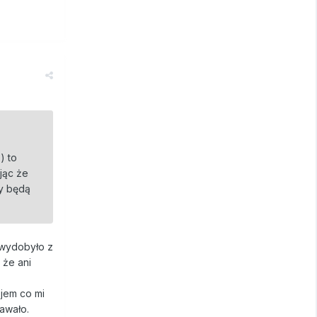
) to
jąc że
y będą
 wydobyło z
 że ani
jem co mi
awało.