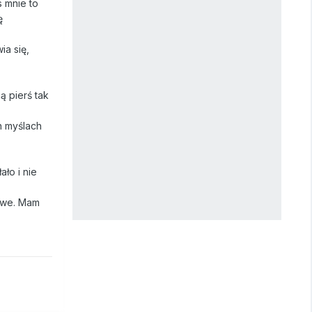
s mnie to
ę
ia się,
ą pierś tak
h myślach
ło i nie
iowe. Mam