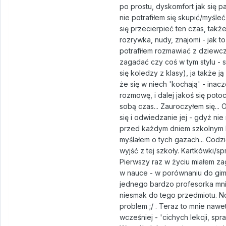
po prostu, dyskomfort jak się pa
nie potrafiłem się skupić/myśleć
się przecierpieć ten czas, takż
rozrywka, nudy, znajomi - jak 
potrafiłem rozmawiać z dziewczy
zagadać czy coś w tym stylu - 
się koledzy z klasy), ja także j
że się w niech 'kochają' - inac
rozmowę, i dalej jakoś się pot
sobą czas... Zauroczyłem się..
się i odwiedzanie jej - gdyż ni
przed każdym dniem szkolnym bał
myślałem o tych gazach... Codz
wyjść z tej szkoły. Kartkówki/sp
Pierwszy raz w życiu miałem za
w nauce - w porównaniu do gimna
jednego bardzo profesorka mnie
niesmak do tego przedmiotu. No,
problem ;/ . Teraz to mnie nawet
wcześniej - 'cichych lekcji, spr