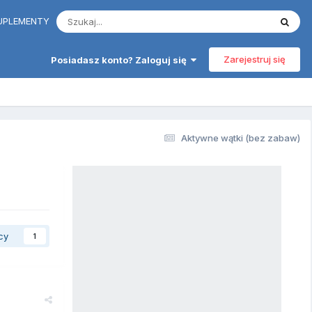
 SUPLEMENTY
Zarejestruj się
Posiadasz konto? Zaloguj się
Aktywne wątki (bez zabaw)
cy
1