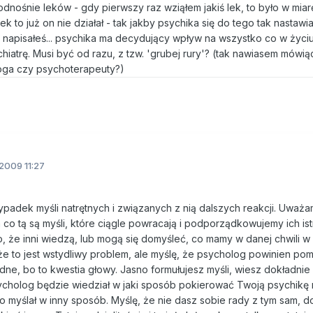
nośnie leków - gdy pierwszy raz wziąłem jakiś lek, to było w miar
k to już on nie działał - tak jakby psychika się do tego tak nastawiał
k napisałeś... psychika ma decydujący wpływ na wszystko co w życiu
iatrę. Musi być od razu, z tzw. 'grubej rury'? (tak nawiasem mówią
loga czy psychoterapeuty?)
2009 11:27
padek myśli natrętnych i związanych z nią dalszych reakcji. Uważa
 co tą są myśli, które ciągle powracają i podporządkowujemy ich ist
, że inni wiedzą, lub mogą się domyśleć, co mamy w danej chwili w 
e to jest wstydliwy problem, ale myślę, że psycholog powinien pom
dne, bo to kwestia głowy. Jasno formułujesz myśli, wiesz dokładni
sycholog będzie wiedział w jaki sposób pokierować Twoją psychikę 
lbo myślał w inny sposób. Myślę, że nie dasz sobie rady z tym sam, d