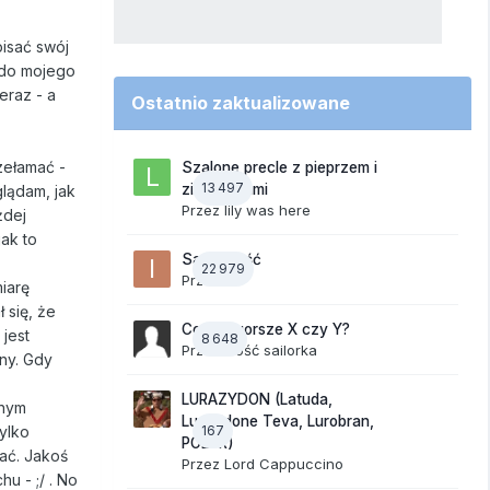
pisać swój
ć do mojego
eraz - a
Ostatnio zaktualizowane
zełamać -
Szalone precle z pieprzem i
13 497
ziemniakami
glądam, jak
Przez
lily was here
żdej
ak to
Samotność
22 979
Przez
ixi
iarę
 się, że
Co jest gorsze X czy Y?
 jest
8 648
Przez Gość sailorka
ny. Gdy
LURAZYDON (Latuda,
chym
Lurasidone Teva, Lurobran,
ylko
167
POLUR)
wać. Jakoś
Przez
Lord Cappuccino
u - ;/ . No