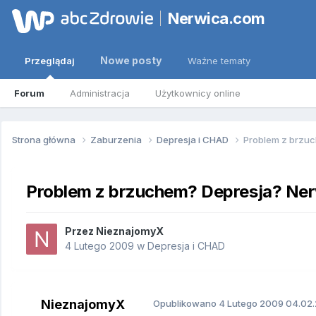
Nerwica.com
Nowe posty
Przeglądaj
Ważne tematy
Forum
Administracja
Użytkownicy online
Strona główna
Zaburzenia
Depresja i CHAD
Problem z brzu
Problem z brzuchem? Depresja? Ne
Przez
NieznajomyX
4 Lutego 2009
w
Depresja i CHAD
NieznajomyX
Opublikowano
4 Lutego 2009
04.02.