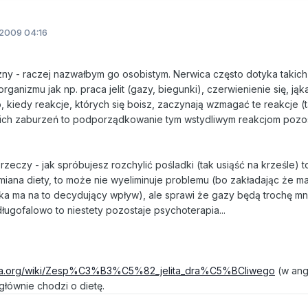
2009 04:16
szny - raczej nazwałbym go osobistym. Nerwica często dotyka takich
rganizmu jak np. praca jelit (gazy, biegunki), czerwienienie się, jąk
 kiedy reakcje, których się boisz, zaczynają wzmagać te reakcje (t
akich zaburzeń to podporządkowanie tym wstydliwym reakcjom pozo
rzeczy - jak spróbujesz rozchylić pośladki (tak usiąść na krześle) 
iana diety, to może nie wyeliminuje problemu (bo zakładając że 
a ma na to decydujący wpływ), ale sprawi że gazy będą trochę mn
ługofalowo to niestety pozostaje psychoterapia...
pedia.org/wiki/Zesp%C3%B3%C5%82_jelita_dra%C5%BCliwego
(w angi
 głównie chodzi o dietę.