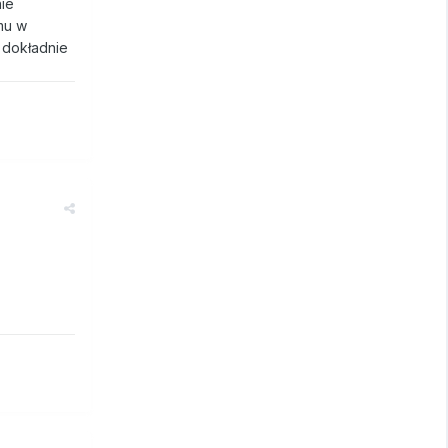
nie
mu w
 dokładnie