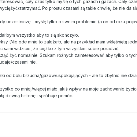
nteresować, cały czas tylko myślę o tych gazach i gazach. Cały cza
wyciężyć/zatrzymać. Po prostu czasami są takie chwile, że nie da si
y uczestniczę - myślę tylko o swoim problemie (a on od razu pojaw
dał bym wszystko aby to się skończyło.
y (Nie ode mnie to zależało, ale na przykład mam wklęśniętą jedn
ęc sami widzicie, że ciężko z tym wszystkim sobie poradzić.
cząć żyć normalnie. Szukam różnych zainteresowań aby tylko o tyc
udaje/czasami nie...
eki od bólu brzucha/gazów/uspokajających - ale to zbytnio nie działa
zystko co mniej/więcej miało jakiś wpływ na moje zachowanie życ
ałą dziwną historię i spróbuje pomóc.