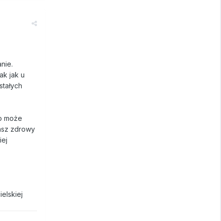
anie.
ak jak u
stałych
to może
masz zdrowy
iej
elskiej