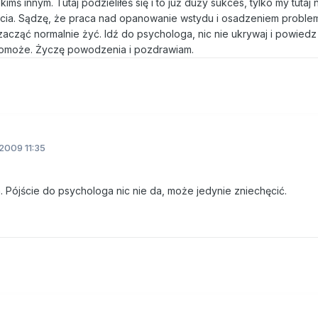
imś innym. Tutaj podzieliłeś się i to już duży sukces, tylko my tutaj 
arcia. Sądzę, że praca nad opanowanie wstydu i osadzeniem proble
zacząć normalnie żyć. Idź do psychologa, nic nie ukrywaj i powiedz
omoże. Życzę powodzenia i pozdrawiam.
2009 11:35
a. Pójście do psychologa nic nie da, może jedynie zniechęcić.