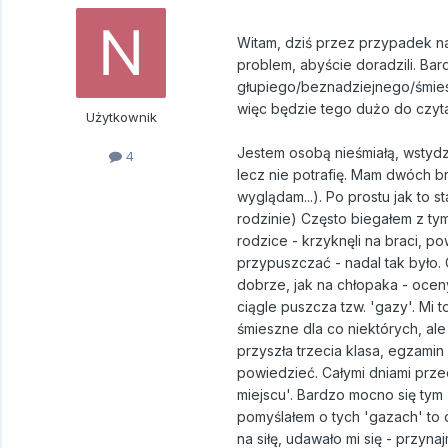
Witam, dziś przez przypadek na
problem, abyście doradzili. Ba
głupiego/beznadziejnego/śmieszn
więc będzie tego dużo do czytani
Użytkownik
Jestem osobą nieśmiałą, wstydzą
4
lecz nie potrafię. Mam dwóch b
wyglądam...). Po prostu jak to s
rodzinie) Często biegałem z ty
rodzice - krzyknęli na braci, po
przypuszczać - nadal tak było. 
dobrze, jak na chłopaka - oceny:
ciągle puszcza tzw. 'gazy'. Mi t
śmieszne dla co niektórych, al
przyszła trzecia klasa, egzamin 
powiedzieć. Całymi dniami prze
miejscu'. Bardzo mocno się tym
pomyślałem o tych 'gazach' to o
na siłę, udawało mi się - przyna