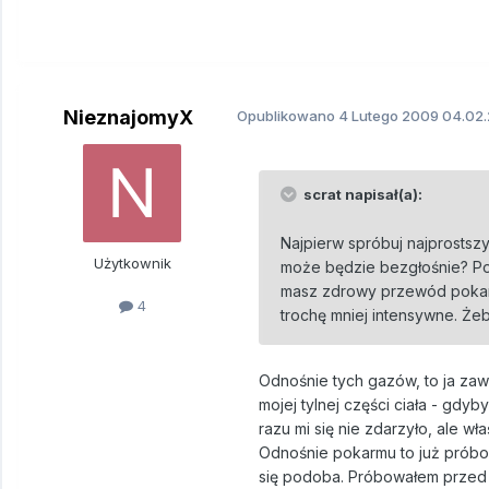
NieznajomyX
Opublikowano
4 Lutego 2009
04.02.
scrat napisał(a):
Najpierw spróbuj najprostszy
Użytkownik
może będzie bezgłośnie? Poz
masz zdrowy przewód pokarm
4
trochę mniej intensywne. Żeb
Odnośnie tych gazów, to ja zaw
mojej tylnej części ciała - gdyby
razu mi się nie zdarzyło, ale właś
Odnośnie pokarmu to już próbo
się podoba. Próbowałem przed o