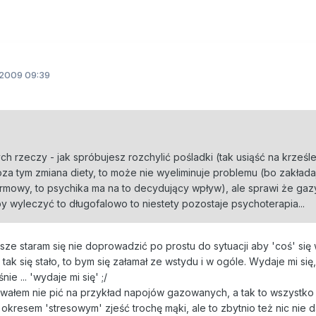
2009 09:39
ch rzeczy - jak spróbujesz rozchylić pośladki (tak usiąść na krześle
a tym zmiana diety, to może nie wyeliminuje problemu (bo zakłada
owy, to psychika ma na to decydujący wpływ), ale sprawi że gaz
y wyleczyć to długofalowo to niestety pozostaje psychoterapia...
sze staram się nie doprowadzić po prostu do sytuacji aby 'coś' się
 tak się stało, to bym się załamał ze wstydu i w ogóle. Wydaje mi się,
nie ... 'wydaje mi się' ;/
wałem nie pić na przykład napojów gazowanych, a tak to wszystko 
kresem 'stresowym' zjeść trochę mąki, ale to zbytnio też nic nie d