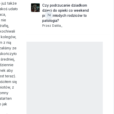
o już także
Czy podrzucanie dziadkom
Jakoś udało
dzieci do opieki co weekend
aca,
74
przez młodych rodziców to
 nie
patologia?
Przez
Dalila_
rafię,
kochiwali
z kolegów,
m z nią
zaliśmy ze
 skończyło
średniej,
dziennie
onek aby
st teraz).
ściłem się
miotów, z
romny
tał ten
o jak