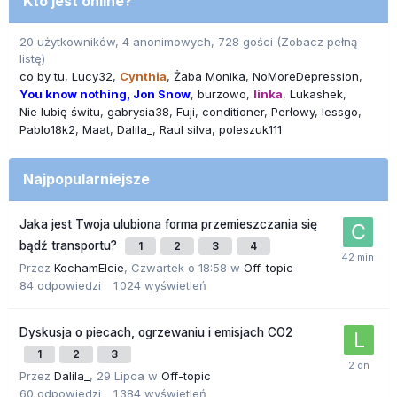
Kto jest online?
20 użytkowników, 4 anonimowych, 728 gości
(Zobacz pełną
listę)
co by tu
Lucy32
Cynthia
Żaba Monika
NoMoreDepression
You know nothing, Jon Snow
burzowo
linka
Lukashek
Nie lubię świtu
gabrysia38
Fuji
conditioner
Perłowy
lessgo
Pablo18k2
Maat
Dalila_
Raul silva
poleszuk111
Najpopularniejsze
Jaka jest Twoja ulubiona forma przemieszczania się
bądź transportu?
1
2
3
4
Przez
KochamElcie
,
Czwartek o 18:58
w
Off-topic
84
odpowiedzi
1 024
wyświetleń
Dyskusja o piecach, ogrzewaniu i emisjach CO2
1
2
3
Przez
Dalila_
,
29 Lipca
w
Off-topic
60
odpowiedzi
1 384
wyświetleń