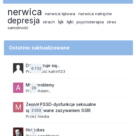
nerwica
nerwica lękowa
nerwica natręctw
depresja
lęk
lęki
strach
psychoterapia
stres
samotność
Ostatnio zaktualizowane
Dzisiaj czuje się...
6 732
Przez Gość katrin123
Moje problemy
29
Przez
Adam...
Zespół PSSD-dysfunkcje seksualne
3 059
spowodowane zażywaniem SSRI
Przez
media
Hot takes
0
Przez
conditioner