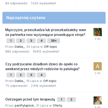
84
odpowiedzi
1 024
wyświetleń
Najczęściej czytane
Mężczyźni, przeszkadza lub przeszkadzałoby wam
że partnerka nosi wyzywające prowokujące stroje?
1
2
3
4
36
Przez
Dalila_
,
20 Lipca
w
Off-topic
885
odpowiedzi
19 812
wyświetleń
Czy podrzucanie dziadkom dzieci do opieki co
weekend przez młodych rodziców to patologia?
1
2
3
4
Przez
Dalila_
,
19 Lipca
w
Off-topic
75
odpowiedzi
2 416
wyświetleń
Ostrzegam przed tym terapeutą
1
2
Przez
panPytajnick
,
31 Lipca
w
Oferty