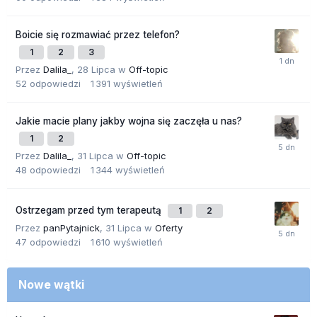
Boicie się rozmawiać przez telefon?
1
2
3
Przez
Dalila_
,
28 Lipca
w
Off-topic
52
odpowiedzi
1 391
wyświetleń
Jakie macie plany jakby wojna się zaczęła u nas?
1
2
Przez
Dalila_
,
31 Lipca
w
Off-topic
48
odpowiedzi
1 344
wyświetleń
Ostrzegam przed tym terapeutą
1
2
Przez
panPytajnick
,
31 Lipca
w
Oferty
47
odpowiedzi
1 610
wyświetleń
Nowe wątki