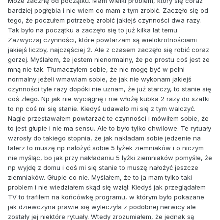
Może zacznę od początku. Mam wielki problem, który się coraz
bardziej pogłębia i nie wiem co mam z tym zrobić. Zaczęło się od
tego, że poczułem potrzebę zrobić jakiejś czynności dwa razy.
Tak było na początku a zaczęło się to już kilka lat temu.
Zazwyczaj czynności, które powtarzam są wielokrotnościami
jakiejś liczby, najczęściej 2. Ale z czasem zaczęło się robić coraz
gorzej. Myślałem, że jestem nienormalny, że po prostu coś jest ze
mną nie tak. Tłumaczyłem sobie, że nie mogę być w pełni
normalny jeżeli wmawiam sobie, że jak nie wykonam jakiejś
czynności tyle razy dopóki nie uznam, że już starczy, to stanie się
coś złego. Np jak nie wyciągnę i nie włożę kubka 2 razy do szafki
to np coś mi się stanie. Kiedyś udawało mi się z tym walczyć.
Nagle przestawałem powtarzać te czynności i mówiłem sobie, że
to jest głupie i nie ma sensu. Ale to było tylko chwilowe. Te rytuały
wzrosły do takiego stopnia, że jak nakładam sobie jedzenie na
talerz to muszę np nałożyć sobie 5 łyżek ziemniaków i o niczym
nie myśląc, bo jak przy nakładaniu 5 łyżki ziemniaków pomyśle, że
np wyjdę z domu i coś mi się stanie to muszę nałożyć jeszcze
ziemniaków. Głupie co nie. Myślałem, że to ja mam tylko taki
problem i nie wiedziałem skąd się wziął. Kiedyś jak przeglądałem
TV to trafiłem na końcówkę programu, w którym było pokazane
jak dziewczyna prawie się wyleczyła z podobnej nerwicy ale
zostały jej niektóre rytuały. Wtedy zrozumiałem, że jednak są