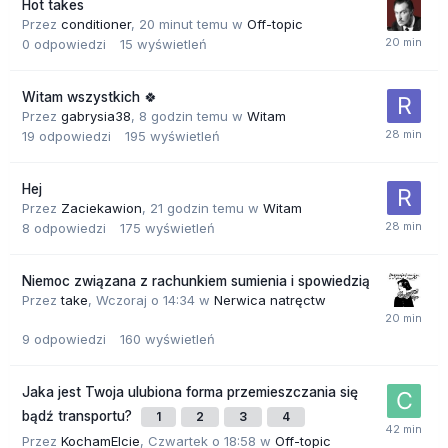
Hot takes
Przez
conditioner
,
20 minut temu
w
Off-topic
0
odpowiedzi
15
wyświetleń
Witam wszystkich 🍀
Przez
gabrysia38
,
8 godzin temu
w
Witam
19
odpowiedzi
195
wyświetleń
Hej
Przez
Zaciekawion
,
21 godzin temu
w
Witam
8
odpowiedzi
175
wyświetleń
Niemoc związana z rachunkiem sumienia i spowiedzią
Przez
take
,
Wczoraj o 14:34
w
Nerwica natręctw
9
odpowiedzi
160
wyświetleń
Jaka jest Twoja ulubiona forma przemieszczania się
bądź transportu?
1
2
3
4
Przez
KochamElcie
,
Czwartek o 18:58
w
Off-topic