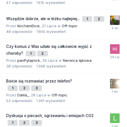
47
odpowiedzi
1 610
wyświetleń
Wszędzie dobrze, ale w łóżku najlepiej...
1
2
Przez
KochamElcie
,
21 Lipca
w
Off-topic
48
odpowiedzi
1 600
wyświetleń
Czy komuś z Was udało się całkowicie wyjść z
choroby?
1
2
Przez
panPytajnick
,
26 Lipca
w
Nerwica lękowa
38
odpowiedzi
1 568
wyświetleń
Boicie się rozmawiać przez telefon?
1
2
3
Przez
Dalila_
,
28 Lipca
w
Off-topic
52
odpowiedzi
1 391
wyświetleń
Dyskusja o piecach, ogrzewaniu i emisjach CO2
1
2
3