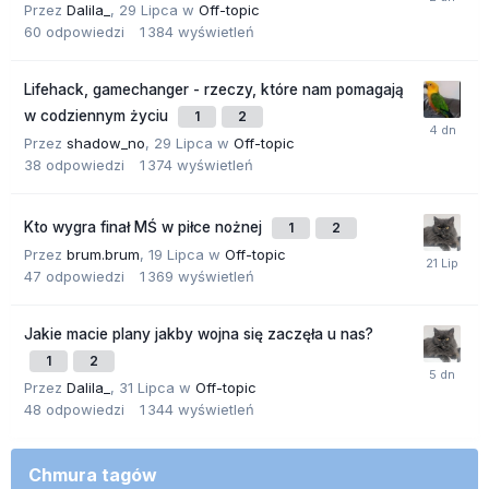
Przez
Dalila_
,
29 Lipca
w
Off-topic
60
odpowiedzi
1 384
wyświetleń
Lifehack, gamechanger - rzeczy, które nam pomagają
w codziennym życiu
1
2
Przez
shadow_no
,
29 Lipca
w
Off-topic
38
odpowiedzi
1 374
wyświetleń
Kto wygra finał MŚ w piłce nożnej
1
2
Przez
brum.brum
,
19 Lipca
w
Off-topic
47
odpowiedzi
1 369
wyświetleń
Jakie macie plany jakby wojna się zaczęła u nas?
1
2
Przez
Dalila_
,
31 Lipca
w
Off-topic
48
odpowiedzi
1 344
wyświetleń
Chmura tagów