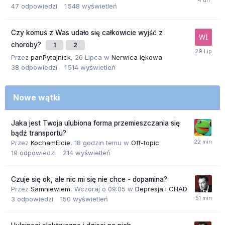
47
odpowiedzi
1 548
wyświetleń
Czy komuś z Was udało się całkowicie wyjść z
choroby?
1
2
Przez
panPytajnick
,
26 Lipca
w
Nerwica lękowa
38
odpowiedzi
1 514
wyświetleń
Nowe wątki
Jaka jest Twoja ulubiona forma przemieszczania się
bądź transportu?
Przez
KochamElcie
,
18 godzin temu
w
Off-topic
19
odpowiedzi
214
wyświetleń
Czuje się ok, ale nic mi się nie chce - dopamina?
Przez
Samniewiem
,
Wczoraj o 09:05
w
Depresja i CHAD
3
odpowiedzi
150
wyświetleń