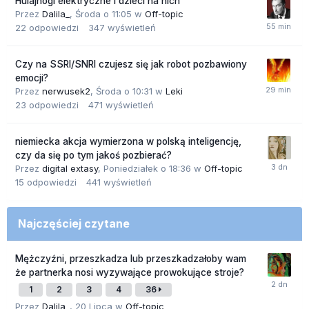
Hulajnogi elektryczne i dzieci na nich
Przez
Dalila_
,
Środa o 11:05
w
Off-topic
22
odpowiedzi
347
wyświetleń
Czy na SSRI/SNRI czujesz się jak robot pozbawiony
emocji?
Przez
nerwusek2
,
Środa o 10:31
w
Leki
23
odpowiedzi
471
wyświetleń
niemiecka akcja wymierzona w polską inteligencję,
czy da się po tym jakoś pozbierać?
Przez
digital extasy
,
Poniedziałek o 18:36
w
Off-topic
15
odpowiedzi
441
wyświetleń
Najczęściej czytane
Mężczyźni, przeszkadza lub przeszkadzałoby wam
że partnerka nosi wyzywające prowokujące stroje?
1
2
3
4
36
Przez
Dalila_
,
20 Lipca
w
Off-topic