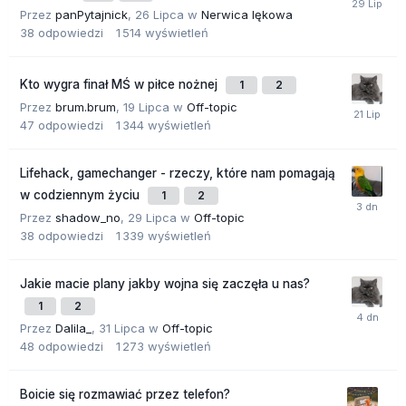
Przez
panPytajnick
,
26 Lipca
w
Nerwica lękowa
38
odpowiedzi
1 514
wyświetleń
Kto wygra finał MŚ w piłce nożnej
1
2
Przez
brum.brum
,
19 Lipca
w
Off-topic
47
odpowiedzi
1 344
wyświetleń
Lifehack, gamechanger - rzeczy, które nam pomagają
w codziennym życiu
1
2
Przez
shadow_no
,
29 Lipca
w
Off-topic
38
odpowiedzi
1 339
wyświetleń
Jakie macie plany jakby wojna się zaczęła u nas?
1
2
Przez
Dalila_
,
31 Lipca
w
Off-topic
48
odpowiedzi
1 273
wyświetleń
Boicie się rozmawiać przez telefon?