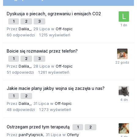
Dyskusja o piecach, ogrzewaniu i emisjach CO2
1
2
3
Przez
Dalila_
,
29 Lipca
w
Off-topic
60
odpowiedzi
1 215
wyświetleń
Boicie się rozmawiać przez telefon?
1
2
3
Przez
Dalila_
,
28 Lipca
w
Off-topic
51
odpowiedzi
1 261
wyświetleń
Jakie macie plany jakby wojna się zaczęła u nas?
1
2
Przez
Dalila_
,
31 Lipca
w
Off-topic
48
odpowiedzi
1 273
wyświetleń
Ostrzegam przed tym terapeutą
1
2
Przez
panPytajnick
,
31 Lipca
w
Oferty