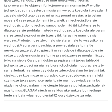
glowy,pozniej doszly jeszcze inne dolegliwosci,jednak
ignorowalam te objawy i funkcjonowalam normanie.W wigilie
jednak bedac na pasterce musialam wyjsc z kosciola i...wyszlam.I
zaczelo sie.Od tego czasu minal juz ponad miesiac a ja bylam
moze z 6 razy poza domem i to z wielkia niechecia.Boje sie
wychodzic z domu,jechac samochodem itd itd itd.Mysle ze to
dlatego ze sie poddalam wtedy wychodzac z kosciola ale balam
sie ze zemdleje,nogi misie trzesly itd.I teraz nie mam juz siy
walczyc.Probuje,moze zbyt malo sie staram,ale to wszystko nie
wychodzi.Madra pani psychiatra powiedziala ze to na tle
nerwicowym,ze zbyt rozpiescili mnie rodzice i dlategosobie nie
radze z codziennoscia ale to nie prawda,zawsze moglam liczyc
tylko na siebie,Owa pani doktor przepisala mi jakies tabletkki
jednak ja ze zlosci na nia nie biore ich,chcialam uporac sie z tym
sama.Jednak nie wiem czy dobrze zdecydowalam bo jest mi tak
ciezko...czy ktos moze mi poradzic czy zdecydowac sie na leki
czy moze jakas psychoterapia itp.nie mam doswiadczenia bo
nigdy nie chorowalam i nie cierpie biegania po lekarzach,ale jak
mus to mus;)BLAGAM niech mnie ktos ukerunkuje bo niedlugo
bede sie bala wlasnego cienia!!!!Z gory dziekuje za odp.