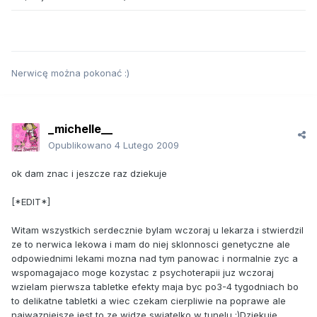
Nerwicę można pokonać :)
_michelle__
Opublikowano
4 Lutego 2009
ok dam znac i jeszcze raz dziekuje
[*EDIT*]
Witam wszystkich serdecznie bylam wczoraj u lekarza i stwierdzil
ze to nerwica lekowa i mam do niej sklonnosci genetyczne ale
odpowiednimi lekami mozna nad tym panowac i normalnie zyc a
wspomagajaco moge kozystac z psychoterapii juz wczoraj
wzielam pierwsza tabletke efekty maja byc po3-4 tygodniach bo
to delikatne tabletki a wiec czekam cierpliwie na poprawe ale
najwazniejsze jest to ze widze swiatelko w tunelu ;)Dziekuje