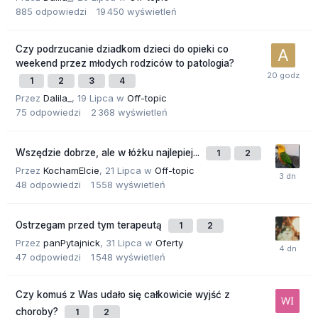
885
odpowiedzi
19 450
wyświetleń
Czy podrzucanie dziadkom dzieci do opieki co
weekend przez młodych rodziców to patologia?
1
2
3
4
Przez
Dalila_
,
19 Lipca
w
Off-topic
75
odpowiedzi
2 368
wyświetleń
Wszędzie dobrze, ale w łóżku najlepiej...
1
2
Przez
KochamElcie
,
21 Lipca
w
Off-topic
48
odpowiedzi
1 558
wyświetleń
Ostrzegam przed tym terapeutą
1
2
Przez
panPytajnick
,
31 Lipca
w
Oferty
47
odpowiedzi
1 548
wyświetleń
Czy komuś z Was udało się całkowicie wyjść z
choroby?
1
2