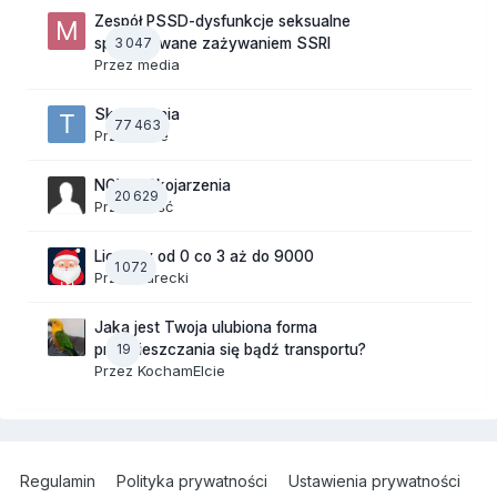
Zespół PSSD-dysfunkcje seksualne
3 047
spowodowane zażywaniem SSRI
Przez
media
Skojarzenia
77 463
Przez
tede
NOWE Skojarzenia
20 629
Przez Gość
Liczymy od 0 co 3 aż do 9000
1 072
Przez
Jurecki
Jaka jest Twoja ulubiona forma
19
przemieszczania się bądź transportu?
Przez
KochamElcie
Regulamin
Polityka prywatności
Ustawienia prywatności