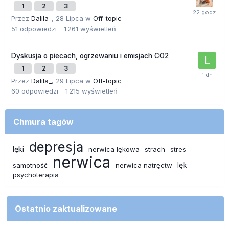
1
2
3
Przez
Dalila_
,
28 Lipca
w
Off-topic
51
odpowiedzi
1 261
wyświetleń
Dyskusja o piecach, ogrzewaniu i emisjach CO2
1
2
3
Przez
Dalila_
,
29 Lipca
w
Off-topic
60
odpowiedzi
1 215
wyświetleń
Chmura tagów
depresja
lęki
nerwica lękowa
strach
stres
nerwica
lęk
samotność
nerwica natręctw
psychoterapia
Ostatnio zaktualizowane