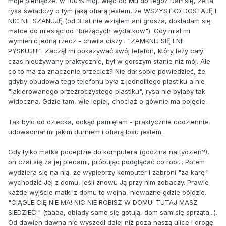
moje pieniądze, w 100% mój, więc co Mu do tego? Darł się, że ta
rysa świadczy o tym jaką ofiarą jestem, że WSZYSTKO DOSTAJĘ I
NIC NIE SZANUJĘ (od 3 lat nie wziąłem ani grosza, dokładam się
matce co miesiąc do "bieżących wydatków"). Gdy miał mi
wymienić jedną rzecz - chwila ciszy i "ZAMKNIJ SIĘ I NIE
PYSKUJ!!!!". Zaczął mi pokazywać swój telefon, który leży cały
czas nieużywany praktycznie, był w gorszym stanie niż mój. Ale
co to ma za znaczenie przecież? Nie dał sobie powiedzieć, że
gdyby obudowa tego telefonu była z jednolitego plastiku a nie
"lakierowanego przeźroczystego plastiku", rysa nie byłaby tak
widoczna. Gdzie tam, wie lepiej, chociaż o gównie ma pojęcie.
Tak było od dziecka, odkąd pamiętam - praktycznie codziennie
udowadniał mi jakim durniem i ofiarą losu jestem.
Gdy tylko matka podejdzie do komputera (godzina na tydzień?),
on czai się za jej plecami, próbując podglądać co robi... Potem
wydziera się na nią, że wypieprzy komputer i zabroni "za karę"
wychodzić Jej z domu, jeśli znowu Ją przy nim zobaczy. Prawie
każde wyjście matki z domu to wojna, nieważne gdzie pójdzie.
"CIĄGLE CIĘ NIE MA! NIC NIE ROBISZ W DOMU! TUTAJ MASZ
SIEDZIEĆ!" (taaaa, obiady same się gotują, dom sam się sprząta...).
Od dawien dawna nie wyszedł dalej niż poza naszą ulice i drogę