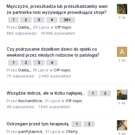
Mężczyźni, przeszkadza lub przeszkadzałoby wam
że partnerka nosi wyzywające prowokujące stroje?
1
2
3
4
36
Przez
Dalila_
,
20 Lipca
w
Off-topic
885
odpowiedzi
19 998
wyświetleń
Czy podrzucanie dziadkom dzieci do opieki co
weekend przez młodych rodziców to patologia?
1
2
3
4
Przez
Dalila_
,
19 Lipca
w
Off-topic
75
odpowiedzi
2 460
wyświetleń
Wszędzie dobrze, ale w łóżku najlepiej...
1
2
Przez
KochamElcie
,
21 Lipca
w
Off-topic
48
odpowiedzi
1 645
wyświetleń
Ostrzegam przed tym terapeutą
1
2
Przez
panPytajnick
,
31 Lipca
w
Oferty