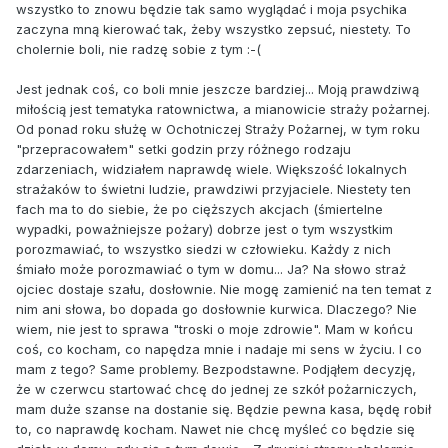
wszystko to znowu będzie tak samo wyglądać i moja psychika
zaczyna mną kierować tak, żeby wszystko zepsuć, niestety. To
cholernie boli, nie radzę sobie z tym :-(
Jest jednak coś, co boli mnie jeszcze bardziej... Moją prawdziwą
miłością jest tematyka ratownictwa, a mianowicie straży pożarnej.
Od ponad roku służę w Ochotniczej Straży Pożarnej, w tym roku
"przepracowałem" setki godzin przy różnego rodzaju
zdarzeniach, widziałem naprawdę wiele. Większość lokalnych
strażaków to świetni ludzie, prawdziwi przyjaciele. Niestety ten
fach ma to do siebie, że po cięższych akcjach (śmiertelne
wypadki, poważniejsze pożary) dobrze jest o tym wszystkim
porozmawiać, to wszystko siedzi w człowieku. Każdy z nich
śmiało może porozmawiać o tym w domu... Ja? Na słowo straż
ojciec dostaje szału, dosłownie. Nie mogę zamienić na ten temat z
nim ani słowa, bo dopada go dosłownie kurwica. Dlaczego? Nie
wiem, nie jest to sprawa "troski o moje zdrowie". Mam w końcu
coś, co kocham, co napędza mnie i nadaje mi sens w życiu. I co
mam z tego? Same problemy. Bezpodstawne. Podjąłem decyzję,
że w czerwcu startować chcę do jednej ze szkół pożarniczych,
mam duże szanse na dostanie się. Będzie pewna kasa, będę robił
to, co naprawdę kocham. Nawet nie chcę myśleć co będzie się