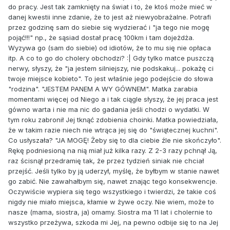
do pracy. Jest tak zamknięty na świat i to, że ktoś może mieć w
danej kwestii inne zdanie, że to jest aż niewyobrażalne. Potrafi
przez godzinę sam do siebie się wydzierać i "ja tego nie mogę
pojąć!!!" np., że sąsiad dostał pracę 100km i tam dojeżdża.
Wyzywa go (sam do siebie) od idiotów, że to mu się nie opłaca
itp. A co to go do cholery obchodzi? :| Gdy tylko matce puszczą
nerwy, słyszy, że "ja jestem silniejszy, nie podskakuj... pokażę ci
twoje miejsce kobieto". To jest właśnie jego podejście do słowa
"rodzina". "JESTEM PANEM A WY GÓWNEM". Matka zarabia
momentami więcej od Niego a i tak ciągle słyszy, że jej praca jest
gówno warta i nie ma nic do gadania jeśli chodzi o wydatki. W
tym roku zabronił Jej tknąć zdobienia choinki. Matka powiedziała,
że w takim razie niech nie wtrąca jej się do "świątecznej kuchni".
Co usłyszała? "JA MOGĘ! Żeby się to dla ciebie źle nie skończyło".
Rękę podniesioną na nią miał już kilka razy. Z 2-3 razy pchnął Ją,
raz ścisnął przedramię tak, że przez tydzień siniak nie chciał
przejść. Jeśli tylko by ją uderzył, myślę, że byłbym w stanie nawet
go zabić. Nie zawahałbym się, nawet znając tego konsekwencje.
Oczywiście wypiera się tego wszystkiego i twierdzi, że takie coś
nigdy nie miało miejsca, kłamie w żywe oczy. Nie wiem, może to
nasze (mama, siostra, ja) omamy. Siostra ma 11 lat i cholernie to
wszystko przeżywa, szkoda mi Jej, na pewno odbije się to na Jej