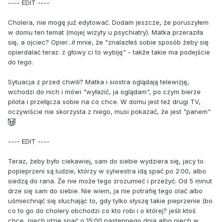
---- EDIT ----
Cholera, nie mogę już edytować. Dodam jeszcze, że poruszyłem
w domu ten temat (mojej wizyty u psychiatry). Matka przeraziła
się, a ojciec? Opier...ił mnie, że "znalazłeś sobie sposób żeby się
opierdalać teraz. z głowy ci to wybiję" - także takie ma podejście
do tego.
Sytuacja z przed chwili? Matka i siostra oglądają telewizję,
wchodzi do nich i mówi "wyłazić, ja oglądam", po czym bierze
pilota i przełącza sobie na co chce. W domu jest też drugi TV,
oczywiście nie skorzysta z niego, musi pokazać, że jest "panem"
---- EDIT ----
Teraz, żeby było ciekawiej, sam do siebie wydziera się, jacy to
popieprzeni są ludzie, którzy w sylwestra idą spać po 2:00, albo
siedzą do rana. Że nie może tego zrozumieć i przeżyć. Od 5 minut
drze się sam do siebie. Nie wiem, ja nie potrafię tego olać albo
uśmiechnąć się słuchając to, gdy tylko słyszę takie pieprzenie (bo
co to go do cholery obchodzi co kto robi i o której? jeśli ktoś
chce, niech idzie spać o 15:00 następnego dnia albo niech w