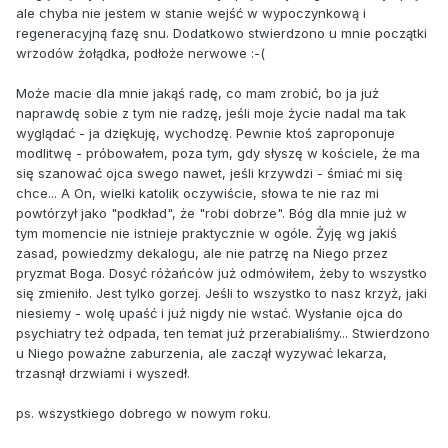
ale chyba nie jestem w stanie wejść w wypoczynkową i
regeneracyjną fazę snu. Dodatkowo stwierdzono u mnie początki
wrzodów żołądka, podłoże nerwowe :-(
Może macie dla mnie jakąś radę, co mam zrobić, bo ja już
naprawdę sobie z tym nie radzę, jeśli moje życie nadal ma tak
wyglądać - ja dziękuję, wychodzę. Pewnie ktoś zaproponuje
modlitwę - próbowałem, poza tym, gdy słyszę w kościele, że ma
się szanować ojca swego nawet, jeśli krzywdzi - śmiać mi się
chce... A On, wielki katolik oczywiście, słowa te nie raz mi
powtórzył jako "podkład", że "robi dobrze". Bóg dla mnie już w
tym momencie nie istnieje praktycznie w ogóle. Żyję wg jakiś
zasad, powiedzmy dekalogu, ale nie patrzę na Niego przez
pryzmat Boga. Dosyć różańców już odmówiłem, żeby to wszystko
się zmieniło. Jest tylko gorzej. Jeśli to wszystko to nasz krzyż, jaki
niesiemy - wolę upaść i już nigdy nie wstać. Wysłanie ojca do
psychiatry też odpada, ten temat już przerabialiśmy... Stwierdzono
u Niego poważne zaburzenia, ale zaczął wyzywać lekarza,
trzasnął drzwiami i wyszedł.
ps. wszystkiego dobrego w nowym roku.