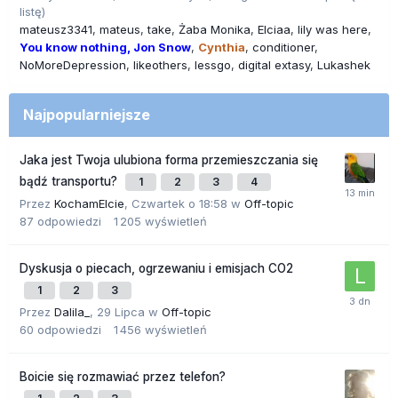
listę)
mateusz3341
mateus
take
Żaba Monika
Elciaa
lily was here
You know nothing, Jon Snow
Cynthia
conditioner
NoMoreDepression
likeothers
lessgo
digital extasy
Lukashek
Najpopularniejsze
Jaka jest Twoja ulubiona forma przemieszczania się
bądź transportu?
1
2
3
4
Przez
KochamElcie
,
Czwartek o 18:58
w
Off-topic
87
odpowiedzi
1 205
wyświetleń
Dyskusja o piecach, ogrzewaniu i emisjach CO2
1
2
3
Przez
Dalila_
,
29 Lipca
w
Off-topic
60
odpowiedzi
1 456
wyświetleń
Boicie się rozmawiać przez telefon?