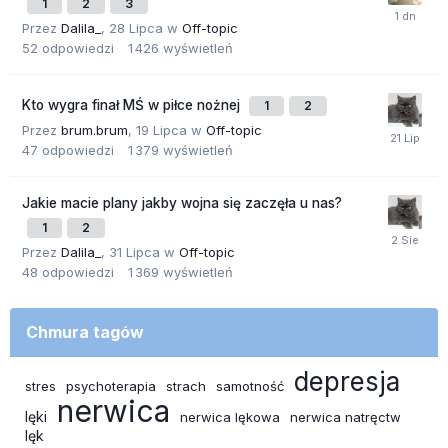
1
2
3
Przez
Dalila_
,
28 Lipca
w
Off-topic
52
odpowiedzi
1 426
wyświetleń
Kto wygra finał MŚ w piłce nożnej
1
2
Przez
brum.brum
,
19 Lipca
w
Off-topic
47
odpowiedzi
1 379
wyświetleń
Jakie macie plany jakby wojna się zaczęła u nas?
1
2
Przez
Dalila_
,
31 Lipca
w
Off-topic
48
odpowiedzi
1 369
wyświetleń
Chmura tagów
depresja
stres
psychoterapia
strach
samotność
nerwica
lęki
nerwica lękowa
nerwica natręctw
lęk