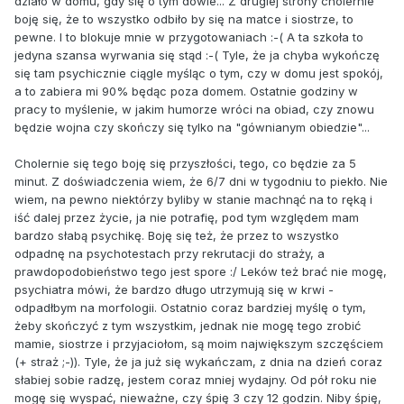
działo w domu, gdy się o tym dowie... Z drugiej strony cholernie
boję się, że to wszystko odbiło by się na matce i siostrze, to
pewne. I to blokuje mnie w przygotowaniach :-( A ta szkoła to
jedyna szansa wyrwania się stąd :-( Tyle, że ja chyba wykończę
się tam psychicznie ciągle myśląc o tym, czy w domu jest spokój,
a to zabiera mi 90% będąc poza domem. Ostatnie godziny w
pracy to myślenie, w jakim humorze wróci na obiad, czy znowu
będzie wojna czy skończy się tylko na "gównianym obiedzie"...
Cholernie się tego boję się przyszłości, tego, co będzie za 5
minut. Z doświadczenia wiem, że 6/7 dni w tygodniu to piekło. Nie
wiem, na pewno niektórzy byliby w stanie machnąć na to ręką i
iść dalej przez życie, ja nie potrafię, pod tym względem mam
bardzo słabą psychikę. Boję się też, że przez to wszystko
odpadnę na psychotestach przy rekrutacji do straży, a
prawdopodobieństwo tego jest spore :/ Leków też brać nie mogę,
psychiatra mówi, że bardzo długo utrzymują się w krwi -
odpadłbym na morfologii. Ostatnio coraz bardziej myślę o tym,
żeby skończyć z tym wszystkim, jednak nie mogę tego zrobić
mamie, siostrze i przyjaciołom, są moim największym szczęściem
(+ straż ;-)). Tyle, że ja już się wykańczam, z dnia na dzień coraz
słabiej sobie radzę, jestem coraz mniej wydajny. Od pół roku nie
mogę się wyspać, nieważne, czy śpię 3 czy 12 godzin. Niby śpię,