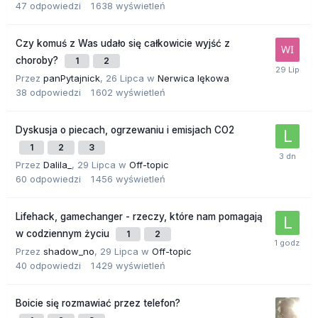
47
odpowiedzi
1 638
wyświetleń
Czy komuś z Was udało się całkowicie wyjść z
choroby?
1
2
Przez
panPytajnick
,
26 Lipca
w
Nerwica lękowa
38
odpowiedzi
1 602
wyświetleń
Dyskusja o piecach, ogrzewaniu i emisjach CO2
1
2
3
Przez
Dalila_
,
29 Lipca
w
Off-topic
60
odpowiedzi
1 456
wyświetleń
Lifehack, gamechanger - rzeczy, które nam pomagają
w codziennym życiu
1
2
Przez
shadow_no
,
29 Lipca
w
Off-topic
40
odpowiedzi
1 429
wyświetleń
Boicie się rozmawiać przez telefon?