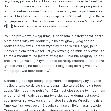
psychice, już się odbija. Moja psychika mówi mi ciągle "siedź w
domu, bo momentami ratujesz im zdrowie biorąc jego agresję z
nich na siebie czasami". Jego rodzina oczywiście problemu nie
widzi... Mają takie pierdolone podejście, z XV wieku chyba. Poza
tym jego motto to "bez kłótni nie ma rodziny, a takie 'sprzeczki'
(:|||||) to codzienność w kaaażdym domu".
Póki co prowadzę swoją firmę, z finansami niestety coraz gorzej.
Mam coraz większe problemy z bólami głowy (wygląda na
podłoże nerwowe), jestem wydajny może w 20% tego, jakie
kiedyś miałem możliwości. Przypieprza się do mnie cały czas, że
za mało zarabiam, że jestem ofiarą losu i nic nie osiągnę. To boli
cholernie, ja walczę z tym, ale nie potrafię. Wsparcia zero. Poza
tym nie zna się na mojej robocie a ciągle się do niej wpieprza i
mnie poprawia (bez podstaw).
Staram się od tego odciąć, popołudniami odpocząć, byleby nie
myśleć o tym, co dzieje się w domu - skorzystać jednak z tego
życia. Nie mogę, nie potrafię :-( Zamiast cieszyć się tym, co mam
w danej chwili, cały czas martwię się, czy w domu jest spokój,
czy znowu nie wyżywa się na matce i siostrze. Wróciłem dziś z
"imprezy" sylwestrowej, 9 osób, sami swoi. Było niesamowicie.
Znowu wyszedłem na całkowitego sztywniaka, bo zamiast się