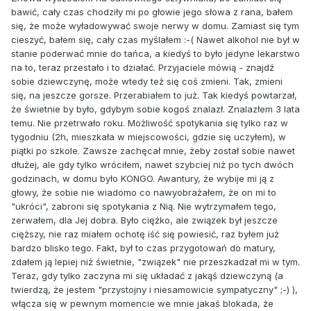
bawić, cały czas chodziły mi po głowie jego słowa z rana, bałem
się, że może wyładowywać swoje nerwy w domu. Zamiast się tym
cieszyć, bałem się, cały czas myślałem :-( Nawet alkohol nie był w
stanie poderwać mnie do tańca, a kiedyś to było jedyne lekarstwo
na to, teraz przestało i to działać. Przyjaciele mówią - znajdź
sobie dziewczynę, może wtedy też się coś zmieni. Tak, zmieni
się, na jeszcze gorsze. Przerabiałem to już. Tak kiedyś powtarzał,
że świetnie by było, gdybym sobie kogoś znalazł. Znalazłem 3 lata
temu. Nie przetrwało roku. Możliwość spotykania się tylko raz w
tygodniu (2h, mieszkała w miejscowości, gdzie się uczyłem), w
piątki po szkole. Zawsze zachęcał mnie, żeby został sobie nawet
dłużej, ale gdy tylko wróciłem, nawet szybciej niż po tych dwóch
godzinach, w domu było KONGO. Awantury, że wybije mi ją z
głowy, że sobie nie wiadomo co nawyobrażałem, że on mi to
"ukróci", zabroni się spotykania z Nią. Nie wytrzymałem tego,
zerwałem, dla Jej dobra. Było ciężko, ale związek był jeszcze
cięższy, nie raz miałem ochotę iść się powiesić, raz byłem już
bardzo blisko tego. Fakt, był to czas przygotowań do matury,
zdałem ją lepiej niż świetnie, "związek" nie przeszkadzał mi w tym.
Teraz, gdy tylko zaczyna mi się układać z jakąś dziewczyną (a
twierdzą, że jestem "przystojny i niesamowicie sympatyczny" ;-) ),
włącza się w pewnym momencie we mnie jakaś blokada, że