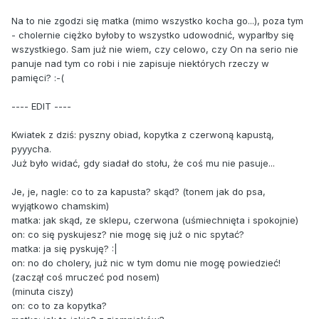
Na to nie zgodzi się matka (mimo wszystko kocha go...), poza tym
- cholernie ciężko byłoby to wszystko udowodnić, wyparłby się
wszystkiego. Sam już nie wiem, czy celowo, czy On na serio nie
panuje nad tym co robi i nie zapisuje niektórych rzeczy w
pamięci? :-(
---- EDIT ----
Kwiatek z dziś: pyszny obiad, kopytka z czerwoną kapustą,
pyyycha.
Już było widać, gdy siadał do stołu, że coś mu nie pasuje...
Je, je, nagle: co to za kapusta? skąd? (tonem jak do psa,
wyjątkowo chamskim)
matka: jak skąd, ze sklepu, czerwona (uśmiechnięta i spokojnie)
on: co się pyskujesz? nie mogę się już o nic spytać?
matka: ja się pyskuję? :|
on: no do cholery, już nic w tym domu nie mogę powiedzieć!
(zaczął coś mruczeć pod nosem)
(minuta ciszy)
on: co to za kopytka?