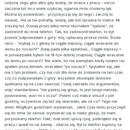
usłyszę Jego głos albo gdy widzę, że wraca z pracy - serce
zaczyna bić mi o wiele szybciej, ogarnia mnie cholerny lęk.
Można by powiedzieć - przyzwyczaj się do tego i zacznij to
olewać.. Ale ja nie potrafię, widzę, jaki ból sprawia to matce. Mi
zresztą też. Dzisiaj przez kilka minut słuchałem "zjebów", że
zadzwonił do mnie telefon. Tak, bo zadzwonił telefon, to był
powód (odpowiadam z góry: mój, opłacany przeze mnie). Środa
rano - "wybiję ci z głowy te ciągłe imprezy, ciągłe wracanie do
domu po nocach!!" (tutaj pada kilka epitetów)... Ciągłe imprezy =
w poniedziałek byłem na 18-tce dobrej znajomej. Ciągłe wracanie
do domu po nocach? Nie wiem, bo nie pamiętam kiedy ostatni raz
spałem poza domem, wracałem "po nocach". Spytałem się, jaki
ma z tym problem, czy ma coś dla mnie do zrobienia na ten czas
czy co (odpowiadam z góry: wszystkie obowiązki domowe
spełniane są na czas zawsze). I tutaj zabrakło mu argumentów,
więc standardowo "nie pyskuj się gnoju, to jest twoja metoda,
pyskowanie, won mi z oczu!". Potem coś matce smucił z pół
godziny, oczywiście Jej też się oberwało, ale za co? Tego nie
wiem. Mógłbym godzinami wymieniać... Jakiś czas temu przyczepił
się do mnie (w sensie: wydzierać się w niebo głosy), że mam
porysowany telefon. Fakt, miał dość sporą rysę, potknąłem się w
pracy i spadł mi na ziemię - zdarza się. Był to telefon kupiony za