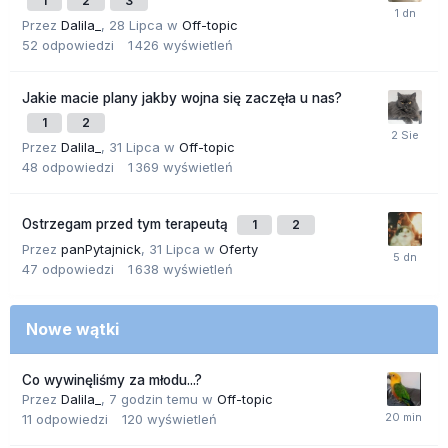
1
2
3
Przez
Dalila_
,
28 Lipca
w
Off-topic
52
odpowiedzi
1 426
wyświetleń
Jakie macie plany jakby wojna się zaczęła u nas?
1
2
Przez
Dalila_
,
31 Lipca
w
Off-topic
48
odpowiedzi
1 369
wyświetleń
Ostrzegam przed tym terapeutą
1
2
Przez
panPytajnick
,
31 Lipca
w
Oferty
47
odpowiedzi
1 638
wyświetleń
Nowe wątki
Co wywinęliśmy za młodu...?
Przez
Dalila_
,
7 godzin temu
w
Off-topic
11
odpowiedzi
120
wyświetleń