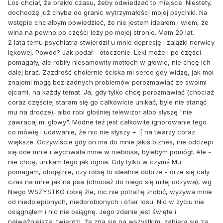
Los chciał, że brakło czasu, żeby odwiedzać to miejsce. Niestety,
dochodzę już chyba do granic wytrzymałości mojej psychiki. Na
wstępie chciałbym powiedzieć, że nie jestem ideałem i wiem, że
wina na pewno po części leży po mojej stronie. Mam 20 lat.
2 lata temu psychiatra stwierdził u mnie depresję i zalążki nerwicy
lękowej. Powód? Jak podał - otoczenie. Leki może i po części
pomagały, ale robiły niesamowity motłoch w głowie, nie chcę ich
dalej brać. Zazdrość cholernie ściska mi serce gdy widzę, jak moi
znajomi mogą bez żadnych problemów porozmawiać ze swoimi
ojcami, na każdy temat. Ja, gdy tylko chcę porozmawiać (chociaż
coraz częściej staram się go całkowicie unikać, byle nie stanąć
mu na drodze), albo robi głośniej telewizor albo słyszę "nie
zawracaj mi głowy". Modne też jest całkowite ignorowanie tego
co mówię i udawanie, że nic nie słyszy + :[ na twarzy coraz
większe. Oczywiście gdy on ma do mnie jakiś biznes, nie odczepi
się ode mnie i wychwala mnie w niebiosa, bylebym pomógł. Ale -
nie chcę, unikam tego jak ognia. Gdy tylko w czymś Mu
pomagam, obojętnie, czy robię to idealnie dobrze - drze się cały
czas na mnie jak na psa (chociaż do niego się milej odzywa), wg
Niego WSZYSTKO robię źle, nic nie potrafię zrobić, wyzywa mnie
od niedolepionych, niedorobionych i ofiar losu. Nic w życiu nie
osiągnąłem i nic nie osiągnę. Jego zdanie jest święte i
najważniejsze, twierdzi, że zna się na wszystkim, zabiera się za