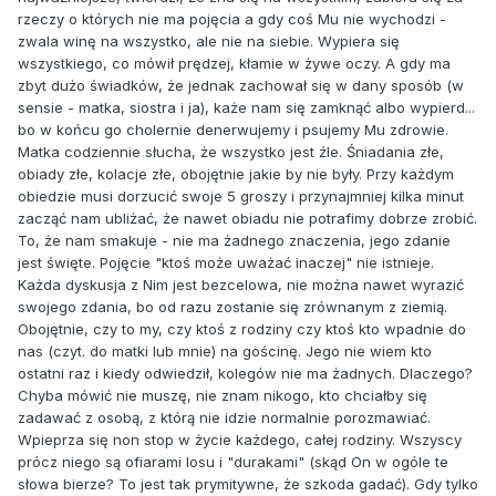
rzeczy o których nie ma pojęcia a gdy coś Mu nie wychodzi -
zwala winę na wszystko, ale nie na siebie. Wypiera się
wszystkiego, co mówił prędzej, kłamie w żywe oczy. A gdy ma
zbyt dużo świadków, że jednak zachował się w dany sposób (w
sensie - matka, siostra i ja), każe nam się zamknąć albo wypierd...
bo w końcu go cholernie denerwujemy i psujemy Mu zdrowie.
Matka codziennie słucha, że wszystko jest źle. Śniadania złe,
obiady złe, kolacje złe, obojętnie jakie by nie były. Przy każdym
obiedzie musi dorzucić swoje 5 groszy i przynajmniej kilka minut
zacząć nam ubliżać, że nawet obiadu nie potrafimy dobrze zrobić.
To, że nam smakuje - nie ma żadnego znaczenia, jego zdanie
jest święte. Pojęcie "ktoś może uważać inaczej" nie istnieje.
Każda dyskusja z Nim jest bezcelowa, nie można nawet wyrazić
swojego zdania, bo od razu zostanie się zrównanym z ziemią.
Obojętnie, czy to my, czy ktoś z rodziny czy ktoś kto wpadnie do
nas (czyt. do matki lub mnie) na gościnę. Jego nie wiem kto
ostatni raz i kiedy odwiedził, kolegów nie ma żadnych. Dlaczego?
Chyba mówić nie muszę, nie znam nikogo, kto chciałby się
zadawać z osobą, z którą nie idzie normalnie porozmawiać.
Wpieprza się non stop w życie każdego, całej rodziny. Wszyscy
prócz niego są ofiarami losu i "durakami" (skąd On w ogóle te
słowa bierze? To jest tak prymitywne, że szkoda gadać). Gdy tylko