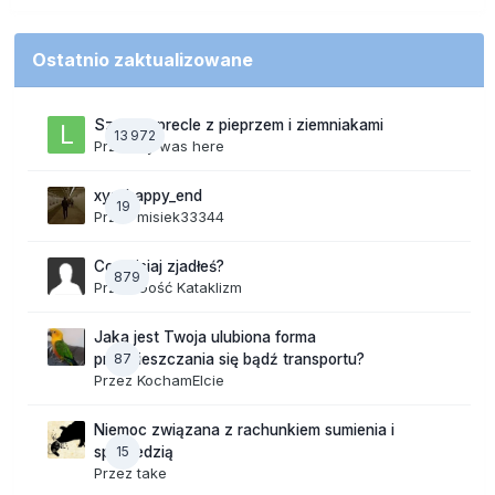
Ostatnio zaktualizowane
Szalone precle z pieprzem i ziemniakami
13 972
Przez
lily was here
xyz_happy_end
19
Przez
misiek33344
Co dzisiaj zjadłeś?
879
Przez Gość Kataklizm
Jaka jest Twoja ulubiona forma
87
przemieszczania się bądź transportu?
Przez
KochamElcie
Niemoc związana z rachunkiem sumienia i
15
spowiedzią
Przez
take