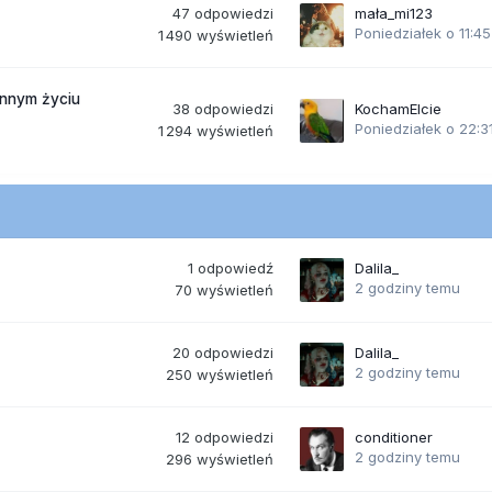
47
odpowiedzi
mała_mi123
Poniedziałek o 11:45
1 490
wyświetleń
ennym życiu
38
odpowiedzi
KochamElcie
Poniedziałek o 22:3
1 294
wyświetleń
1
odpowiedź
Dalila_
2 godziny temu
70
wyświetleń
20
odpowiedzi
Dalila_
2 godziny temu
250
wyświetleń
12
odpowiedzi
conditioner
2 godziny temu
296
wyświetleń