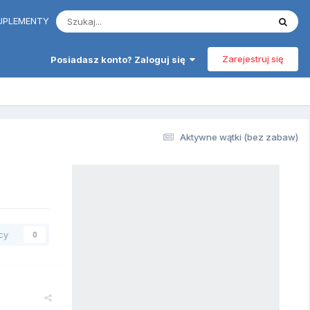
 SUPLEMENTY
Zarejestruj się
Posiadasz konto? Zaloguj się
Aktywne wątki (bez zabaw)
cy
0