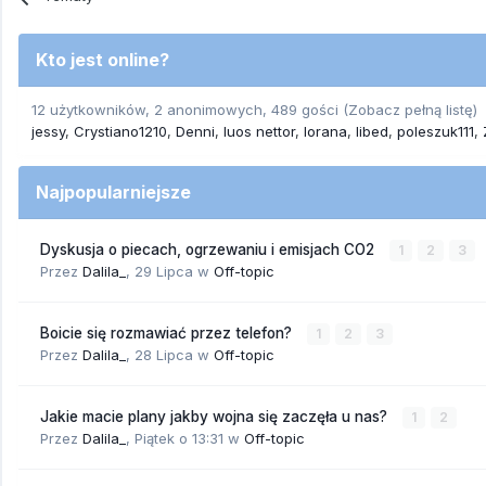
Kto jest online?
12 użytkowników, 2 anonimowych, 489 gości
(Zobacz pełną listę)
jessy
Crystiano1210
Denni
luos nettor
lorana
libed
poleszuk111
Najpopularniejsze
Dyskusja o piecach, ogrzewaniu i emisjach CO2
1
2
3
Przez
Dalila_
,
29 Lipca
w
Off-topic
Boicie się rozmawiać przez telefon?
1
2
3
Przez
Dalila_
,
28 Lipca
w
Off-topic
Jakie macie plany jakby wojna się zaczęła u nas?
1
2
Przez
Dalila_
,
Piątek o 13:31
w
Off-topic