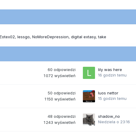
Zotex02
lessgo
NoMoreDepression
digital extasy
take
60
odpowiedzi
lily was here
16 godzin temu
1 072
wyświetleń
50
odpowiedzi
luos nettor
15 godzin temu
1 150
wyświetleń
48
odpowiedzi
shadow_no
Niedziela o 23:16
1 243
wyświetleń