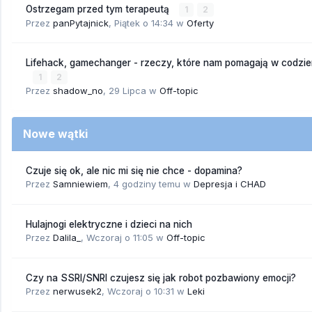
Ostrzegam przed tym terapeutą
1
2
Przez
panPytajnick
,
Piątek o 14:34
w
Oferty
Lifehack, gamechanger - rzeczy, które nam pomagają w codzi
1
2
Przez
shadow_no
,
29 Lipca
w
Off-topic
Nowe wątki
Czuje się ok, ale nic mi się nie chce - dopamina?
Przez
Samniewiem
,
4 godziny temu
w
Depresja i CHAD
Hulajnogi elektryczne i dzieci na nich
Przez
Dalila_
,
Wczoraj o 11:05
w
Off-topic
Czy na SSRI/SNRI czujesz się jak robot pozbawiony emocji?
Przez
nerwusek2
,
Wczoraj o 10:31
w
Leki