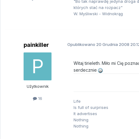
"Bo tak naprawdę jedyna droga d
których stać na rozpacz"
W. Myśliwski - Widnokrąg
painkiller
Opublikowano
20 Grudnia 2008
20.1
Witaj tirieleth. Miło mi Cię poz
serdecznie
Użytkownik
16
Life
Is full of surprises
It advertises
Nothing
Nothing