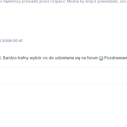
o tajemnicy prowadzi przez rozpacz. Można by wręcz powiedzieć, szcz
2.2008 00:41
nać. Bardzo trafny wybór co do udzielania się na forum
Pozdrawia