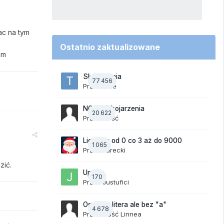
ac na tym
Ostatnio zaktualizowane
em
Skojarzenia
77 456
Przez
tede
NOWE Skojarzenia
20 622
Przez Gość
Liczymy od 0 co 3 aż do 9000
1 065
Przez
Jurecki
zić.
Upały
170
Przez
Justufici
Ostatnia litera ale bez "a"
4 678
Przez Gość Linnea