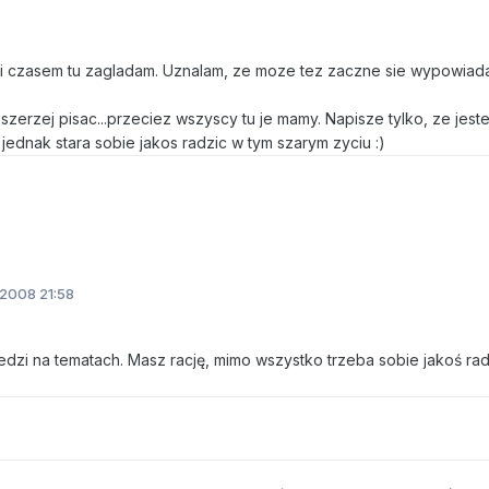
m i czasem tu zagladam. Uznalam, ze moze tez zaczne sie wypowiad
zerzej pisac...przeciez wszyscy tu je mamy. Napisze tylko, ze jest
jednak stara sobie jakos radzic w tym szarym zyciu :)
.2008 21:58
i na tematach. Masz rację, mimo wszystko trzeba sobie jakoś rad