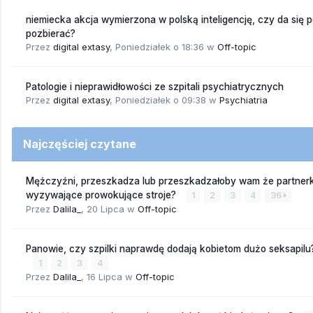
niemiecka akcja wymierzona w polską inteligencję, czy da się 
pozbierać?
Przez
digital extasy
,
Poniedziałek o 18:36
w
Off-topic
Patologie i nieprawidłowości ze szpitali psychiatrycznych
Przez
digital extasy
,
Poniedziałek o 09:38
w
Psychiatria
Najczęściej czytane
Mężczyźni, przeszkadza lub przeszkadzałoby wam że partnerk
wyzywające prowokujące stroje?
1
2
3
4
36
Przez
Dalila_
,
20 Lipca
w
Off-topic
Panowie, czy szpilki naprawdę dodają kobietom dużo seksapilu
1
2
3
4
Przez
Dalila_
,
16 Lipca
w
Off-topic