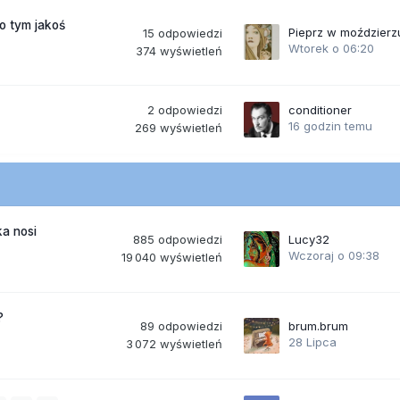
po tym jakoś
Pieprz w moździerz
15
odpowiedzi
Wtorek o 06:20
374
wyświetleń
2
odpowiedzi
conditioner
16 godzin temu
269
wyświetleń
a nosi
885
odpowiedzi
Lucy32
Wczoraj o 09:38
19 040
wyświetleń
?
89
odpowiedzi
brum.brum
28 Lipca
3 072
wyświetleń