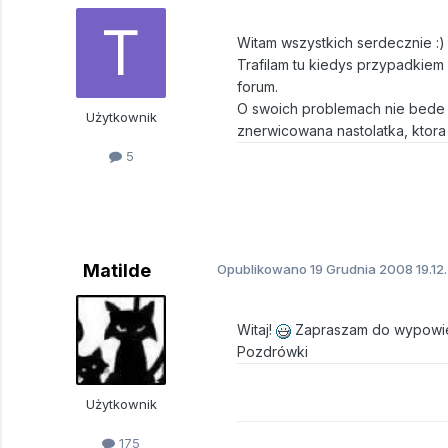
Witam wszystkich serdecznie :)
Trafilam tu kiedys przypadkie
forum.
O swoich problemach nie bede s
Użytkownik
znerwicowana nastolatka, ktora 
5
Matilde
Opublikowano
19 Grudnia 2008
19.12
Witaj!
Zapraszam do wypowiedz
Pozdrówki
Użytkownik
175