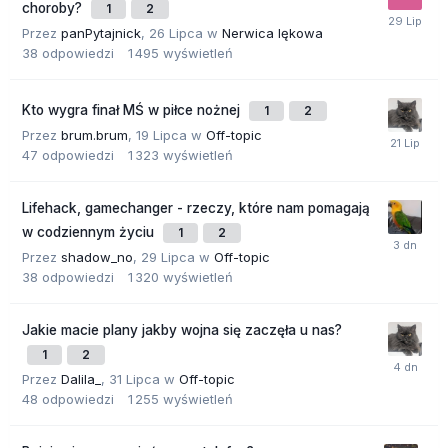
choroby?
1
2
Przez
panPytajnick
,
26 Lipca
w
Nerwica lękowa
38
odpowiedzi
1 495
wyświetleń
Kto wygra finał MŚ w piłce nożnej
1
2
Przez
brum.brum
,
19 Lipca
w
Off-topic
47
odpowiedzi
1 323
wyświetleń
Lifehack, gamechanger - rzeczy, które nam pomagają
w codziennym życiu
1
2
Przez
shadow_no
,
29 Lipca
w
Off-topic
38
odpowiedzi
1 320
wyświetleń
Jakie macie plany jakby wojna się zaczęła u nas?
1
2
Przez
Dalila_
,
31 Lipca
w
Off-topic
48
odpowiedzi
1 255
wyświetleń