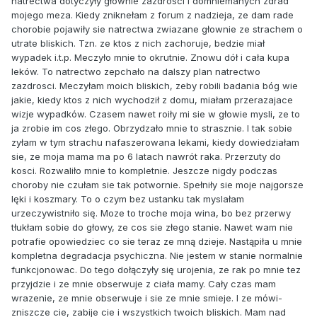
natrectwa dotyczyły głownie zazdrosci i domniemanych zdrad
mojego meza. Kiedy zniknełam z forum z nadzieja, ze dam rade
chorobie pojawiły sie natrectwa zwiazane głownie ze strachem o
utrate bliskich. Tzn. ze ktos z nich zachoruje, bedzie miał
wypadek i.t.p. Meczyło mnie to okrutnie. Znowu dół i cała kupa
leków. To natrectwo zepchało na dalszy plan natrectwo
zazdrosci. Meczyłam moich bliskich, zeby robili badania bóg wie
jakie, kiedy ktos z nich wychodził z domu, miałam przerazajace
wizje wypadków. Czasem nawet roiły mi sie w głowie mysli, ze to
ja zrobie im cos złego. Obrzydzało mnie to strasznie. I tak sobie
zyłam w tym strachu nafaszerowana lekami, kiedy dowiedziałam
sie, ze moja mama ma po 6 latach nawrót raka. Przerzuty do
kosci. Rozwaliło mnie to kompletnie. Jeszcze nigdy podczas
choroby nie czułam sie tak potwornie. Spełniły sie moje najgorsze
lęki i koszmary. To o czym bez ustanku tak myslałam
urzeczywistniło się. Moze to troche moja wina, bo bez przerwy
tłukłam sobie do głowy, ze cos sie złego stanie. Nawet wam nie
potrafie opowiedziec co sie teraz ze mną dzieje. Nastąpiła u mnie
kompletna degradacja psychiczna. Nie jestem w stanie normalnie
funkcjonowac. Do tego dołączyły się urojenia, ze rak po mnie tez
przyjdzie i ze mnie obserwuje z ciała mamy. Cały czas mam
wrazenie, ze mnie obserwuje i sie ze mnie smieje. I ze mówi-
zniszcze cie, zabije cie i wszystkich twoich bliskich. Mam nad