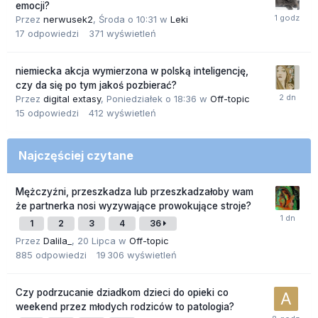
emocji?
Przez
nerwusek2
,
Środa o 10:31
w
Leki
17
odpowiedzi
371
wyświetleń
niemiecka akcja wymierzona w polską inteligencję,
czy da się po tym jakoś pozbierać?
Przez
digital extasy
,
Poniedziałek o 18:36
w
Off-topic
15
odpowiedzi
412
wyświetleń
Najczęściej czytane
Mężczyźni, przeszkadza lub przeszkadzałoby wam
że partnerka nosi wyzywające prowokujące stroje?
1
2
3
4
36
Przez
Dalila_
,
20 Lipca
w
Off-topic
885
odpowiedzi
19 306
wyświetleń
Czy podrzucanie dziadkom dzieci do opieki co
weekend przez młodych rodziców to patologia?