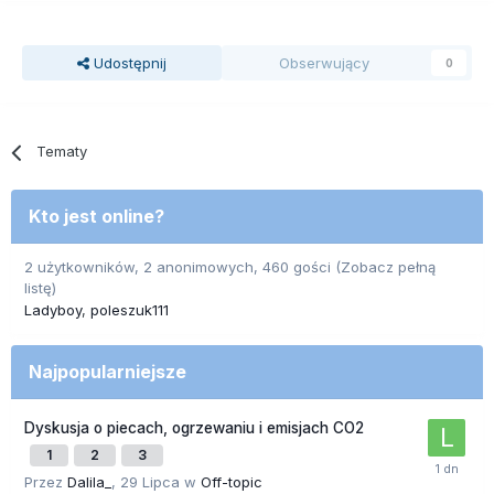
Udostępnij
Obserwujący
0
Tematy
Kto jest online?
2 użytkowników, 2 anonimowych, 460 gości
(Zobacz pełną
listę)
Ladyboy
poleszuk111
Najpopularniejsze
Dyskusja o piecach, ogrzewaniu i emisjach CO2
1
2
3
Przez
Dalila_
,
29 Lipca
w
Off-topic