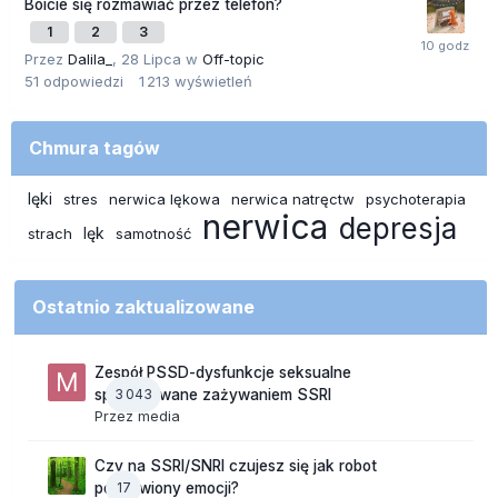
Boicie się rozmawiać przez telefon?
1
2
3
Przez
Dalila_
,
28 Lipca
w
Off-topic
51
odpowiedzi
1 213
wyświetleń
Chmura tagów
lęki
stres
nerwica lękowa
nerwica natręctw
psychoterapia
nerwica
depresja
lęk
strach
samotność
Ostatnio zaktualizowane
Zespół PSSD-dysfunkcje seksualne
3 043
spowodowane zażywaniem SSRI
Przez
media
Czy na SSRI/SNRI czujesz się jak robot
17
pozbawiony emocji?