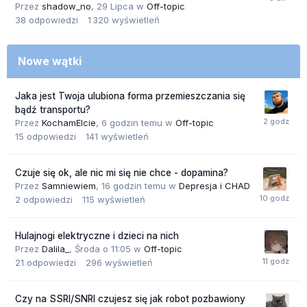
Przez
shadow_no
,
29 Lipca
w
Off-topic
38
odpowiedzi
1 320
wyświetleń
Nowe wątki
Jaka jest Twoja ulubiona forma przemieszczania się
bądź transportu?
Przez
KochamElcie
,
6 godzin temu
w
Off-topic
15
odpowiedzi
141
wyświetleń
Czuje się ok, ale nic mi się nie chce - dopamina?
Przez
Samniewiem
,
16 godzin temu
w
Depresja i CHAD
2
odpowiedzi
115
wyświetleń
Hulajnogi elektryczne i dzieci na nich
Przez
Dalila_
,
Środa o 11:05
w
Off-topic
21
odpowiedzi
296
wyświetleń
Czy na SSRI/SNRI czujesz się jak robot pozbawiony