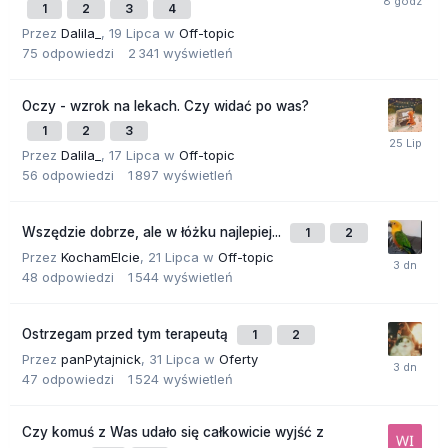
1
2
3
4
Przez
Dalila_
,
19 Lipca
w
Off-topic
75
odpowiedzi
2 341
wyświetleń
Oczy - wzrok na lekach. Czy widać po was?
1
2
3
Przez
Dalila_
,
17 Lipca
w
Off-topic
56
odpowiedzi
1 897
wyświetleń
Wszędzie dobrze, ale w łóżku najlepiej...
1
2
Przez
KochamElcie
,
21 Lipca
w
Off-topic
48
odpowiedzi
1 544
wyświetleń
Ostrzegam przed tym terapeutą
1
2
Przez
panPytajnick
,
31 Lipca
w
Oferty
47
odpowiedzi
1 524
wyświetleń
Czy komuś z Was udało się całkowicie wyjść z