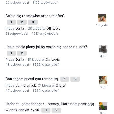
60
odpowiedzi
1 169
wyświetleń
Boicie się rozmawiać przez telefon?
1
2
3
Przez
Dalila_
,
28 Lipca
w
Off-topic
51
odpowiedzi
1 213
wyświetleń
Jakie macie plany jakby wojna się zaczęła u nas?
1
2
Przez
Dalila_
,
31 Lipca
w
Off-topic
48
odpowiedzi
1 255
wyświetleń
Ostrzegam przed tym terapeutą
1
2
Przez
panPytajnick
,
31 Lipca
w
Oferty
47
odpowiedzi
1 524
wyświetleń
Lifehack, gamechanger - rzeczy, które nam pomagają
w codziennym życiu
1
2