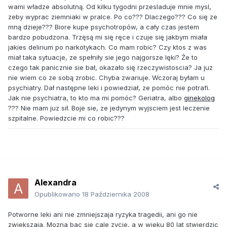
wami władze absolutną. Od kilku tygodni przesladuje mnie mysl,
zeby wyprac ziemniaki w pralce. Po co??? Dlaczego??? Co się ze
mną dzieje??? Biore kupe psychotropów, a cały czas jestem
bardzo pobudzona. Trzęsą mi się ręce i czuje się jakbym miała
jakies delirium po narkotykach. Co mam robic? Czy ktos z was
miał taka sytuacje, ze spełniły sie jego najgorsze lęki? Że to
czego tak panicznie sie bał, okazało się rzeczywistoscia? Ja juz
nie wiem co ze sobą zrobic. Chyba zwariuje. Wczoraj byłam u
psychiatry. Dał następne leki i powiedział, ze pomóc nie potrafi.
Jak nie psychiatra, to kto ma mi pomóc? Geriatra, albo
ginekolog
??? Nie mam juz sił. Boje sie, ze jedynym wyjsciem jest leczenie
szpitalne. Powiedzcie mi co robic???
Alexandra
Opublikowano
18 Października 2008
Potworne leki ani nie zmniejszaja ryzyka tragedii, ani go nie
zwiekszaja. Mozna bac sie cale zycie, a w wieku 80 lat stwierdzic