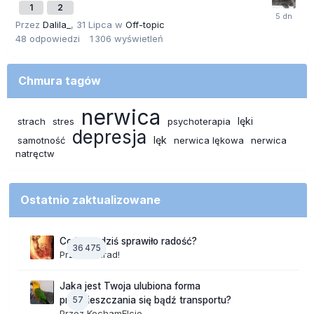
1
2
Przez
Dalila_
,
31 Lipca
w
Off-topic
48
odpowiedzi
1 306
wyświetleń
Chmura tagów
nerwica
lęki
strach
stres
psychoterapia
depresja
lęk
samotność
nerwica lękowa
nerwica
natręctw
Ostatnio zaktualizowane
Co Wam dziś sprawiło radość?
36 475
Przez
Konrad!
Jaka jest Twoja ulubiona forma
57
przemieszczania się bądź transportu?
Przez
KochamElcie