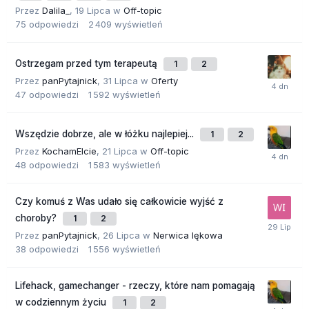
Przez
Dalila_
,
19 Lipca
w
Off-topic
75
odpowiedzi
2 409
wyświetleń
Ostrzegam przed tym terapeutą
1
2
Przez
panPytajnick
,
31 Lipca
w
Oferty
47
odpowiedzi
1 592
wyświetleń
Wszędzie dobrze, ale w łóżku najlepiej...
1
2
Przez
KochamElcie
,
21 Lipca
w
Off-topic
48
odpowiedzi
1 583
wyświetleń
Czy komuś z Was udało się całkowicie wyjść z
choroby?
1
2
Przez
panPytajnick
,
26 Lipca
w
Nerwica lękowa
38
odpowiedzi
1 556
wyświetleń
Lifehack, gamechanger - rzeczy, które nam pomagają
w codziennym życiu
1
2