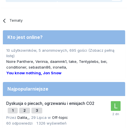
Tematy
Kto jest online?
10 użytkowników, 5 anonimowych, 695 gości
(Zobacz pełną
listę)
Noire Panthere
Verinia
daammk1
take
Tentyplebs
bei
conditioner
sebastian86
ironella
You know nothing, Jon Snow
Najpopularniejsze
Dyskusja o piecach, ogrzewaniu i emisjach CO2
1
2
3
Przez
Dalila_
,
29 Lipca
w
Off-topic
60
odpowiedzi
1 326
wyświetleń