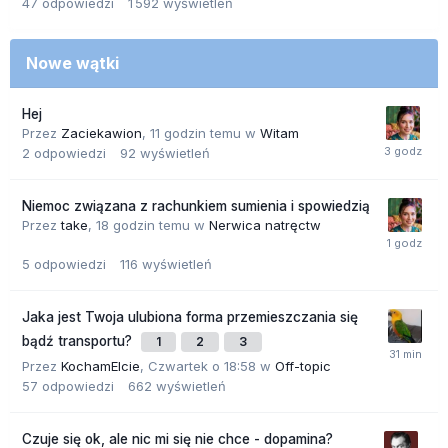
47
odpowiedzi
1 592
wyświetleń
Nowe wątki
Hej
Przez
Zaciekawion
,
11 godzin temu
w
Witam
2
odpowiedzi
92
wyświetleń
Niemoc związana z rachunkiem sumienia i spowiedzią
Przez
take
,
18 godzin temu
w
Nerwica natręctw
5
odpowiedzi
116
wyświetleń
Jaka jest Twoja ulubiona forma przemieszczania się
bądź transportu?
1
2
3
Przez
KochamElcie
,
Czwartek o 18:58
w
Off-topic
57
odpowiedzi
662
wyświetleń
Czuje się ok, ale nic mi się nie chce - dopamina?