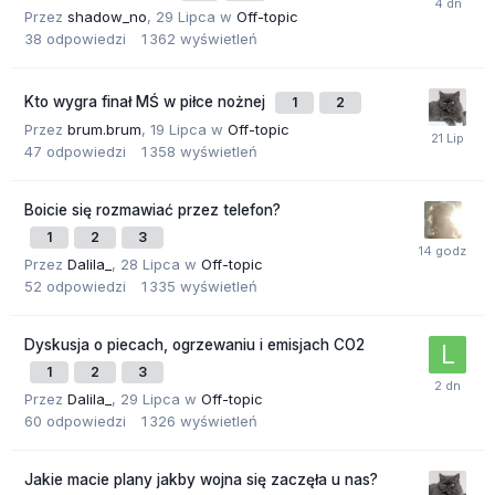
Przez
shadow_no
,
29 Lipca
w
Off-topic
38
odpowiedzi
1 362
wyświetleń
Kto wygra finał MŚ w piłce nożnej
1
2
Przez
brum.brum
,
19 Lipca
w
Off-topic
47
odpowiedzi
1 358
wyświetleń
Boicie się rozmawiać przez telefon?
1
2
3
Przez
Dalila_
,
28 Lipca
w
Off-topic
52
odpowiedzi
1 335
wyświetleń
Dyskusja o piecach, ogrzewaniu i emisjach CO2
1
2
3
Przez
Dalila_
,
29 Lipca
w
Off-topic
60
odpowiedzi
1 326
wyświetleń
Jakie macie plany jakby wojna się zaczęła u nas?