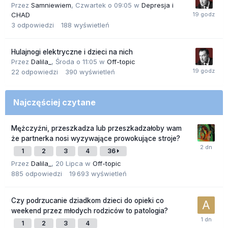
Przez
Samniewiem
,
Czwartek o 09:05
w
Depresja i
CHAD
3
odpowiedzi
188
wyświetleń
Hulajnogi elektryczne i dzieci na nich
Przez
Dalila_
,
Środa o 11:05
w
Off-topic
22
odpowiedzi
390
wyświetleń
Najczęściej czytane
Mężczyźni, przeszkadza lub przeszkadzałoby wam
że partnerka nosi wyzywające prowokujące stroje?
1
2
3
4
36
Przez
Dalila_
,
20 Lipca
w
Off-topic
885
odpowiedzi
19 693
wyświetleń
Czy podrzucanie dziadkom dzieci do opieki co
weekend przez młodych rodziców to patologia?
1
2
3
4