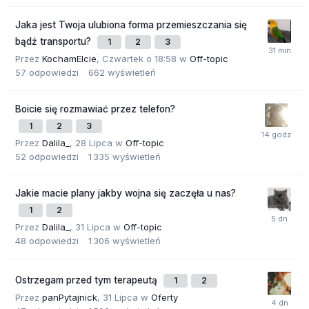
Jaka jest Twoja ulubiona forma przemieszczania się
bądź transportu?
1
2
3
Przez
KochamElcie
,
Czwartek o 18:58
w
Off-topic
57
odpowiedzi
662
wyświetleń
Boicie się rozmawiać przez telefon?
1
2
3
Przez
Dalila_
,
28 Lipca
w
Off-topic
52
odpowiedzi
1 335
wyświetleń
Jakie macie plany jakby wojna się zaczęła u nas?
1
2
Przez
Dalila_
,
31 Lipca
w
Off-topic
48
odpowiedzi
1 306
wyświetleń
Ostrzegam przed tym terapeutą
1
2
Przez
panPytajnick
,
31 Lipca
w
Oferty